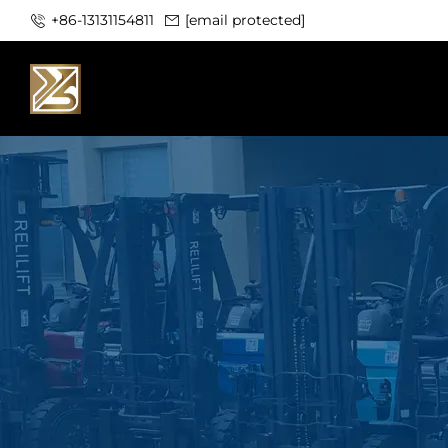
+86-13131154811
[email protected]