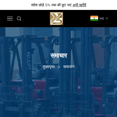
संदेश छोड़ें 5% तक की छूट पाएं
अभी खरीदें
HI
समाचार
मुख्यपृष्ठ
समाचार