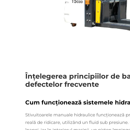
Înțelegerea principiilor de ba
defectelor frecvente
Cum funcționează sistemele hidrau
Stivuitoarele manuale hidraulice funcționează pr
reală de ridicare, utilizând un fluid sub presiu
înapoi, iar în interiorul mașinii, un piston împing