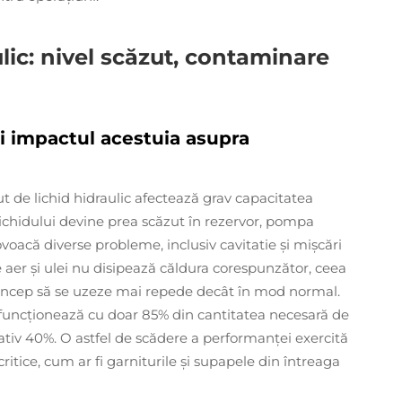
lic: nivel scăzut, contaminare
 și impactul acestuia asupra
ut de lichid hidraulic afectează grav capacitatea
lichidului devine prea scăzut în rezervor, pompa
ovoacă diverse probleme, inclusiv cavitatie și mișcări
e aer și ulei nu disipează căldura corespunzător, ceea
i încep să se uzeze mai repede decât în mod normal.
r funcționează cu doar 85% din cantitatea necesară de
ativ 40%. O astfel de scădere a performanței exercită
tice, cum ar fi garniturile și supapele din întreaga