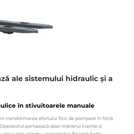
ză ale sistemului hidraulic și a
lice în stivuitoarele manuale
in transformarea efortului fizic de pompare în forță
ne. Operatorul pompează doar mânerul înainte și
e uleiul prin cilindru, generând suficientă forță