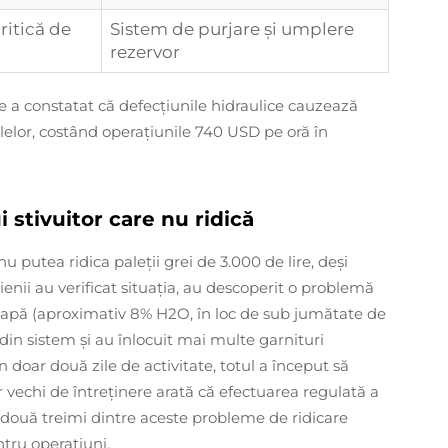
ritică de
Sistem de purjare și umplere
rezervor
 a constatat că defecțiunile hidraulice cauzează
elor, costând operațiunile 740 USD pe oră în
 stivuitor care nu ridică
nu putea ridica paleții grei de 3.000 de lire, deși
nii au verificat situația, au descoperit o problemă
ă apă (aproximativ 8% H2O, în loc de sub jumătate de
in sistem și au înlocuit mai multe garnituri
n doar două zile de activitate, totul a început să
r vechi de întreținere arată că efectuarea regulată a
iv două treimi dintre aceste probleme de ridicare
tru operațiuni.