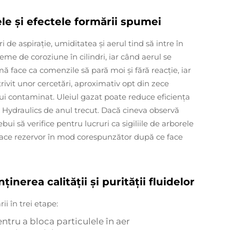
le și efectele formării spumei
de aspiraţie, umiditatea şi aerul tind să intre în
eme de coroziune în cilindri, iar când aerul se
 face ca comenzile să pară moi şi fără reacţie, iar
rivit unor cercetări, aproximativ opt din zece
lui contaminat. Uleiul gazat poate reduce eficienţa
n Hydraulics de anul trecut. Dacă cineva observă
i să verifice pentru lucruri ca sigiliile de arborele
pace rezervor în mod corespunzător după ce face
nerea calității și purității fluidelor
i în trei etape:
pentru a bloca particulele în aer