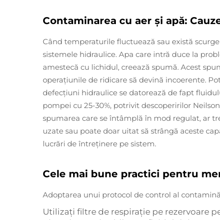
Contaminarea cu aer și apă: Cauze
Când temperaturile fluctuează sau există scurgeri 
sistemele hidraulice. Apa care intră duce la probl
amestecă cu lichidul, creează spumă. Acest spumă
operaţiunile de ridicare să devină incoerente. Pot
defecţiuni hidraulice se datorează de fapt fluidu
pompei cu 25-30%, potrivit descoperirilor Neilso
spumarea care se întâmplă în mod regulat, ar trebu
uzate sau poate doar uitat să strângă aceste ca
lucrări de întreținere pe sistem.
Cele mai bune practici pentru menți
Adoptarea unui protocol de control al contaminări
Utilizaţi filtre de respiraţie pe rezervoare 