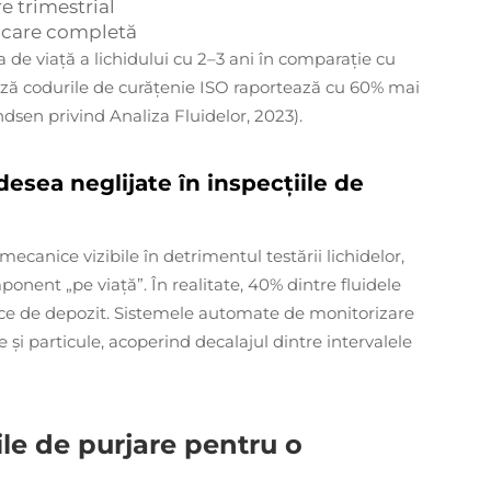
re trimestrial
blocare completă
de viață a lichidului cu 2–3 ani în comparație cu
ează codurile de curățenie ISO raportează cu 60% mai
ndsen privind Analiza Fluidelor, 2023).
adesea neglijate în inspecțiile de
ecanice vizibile în detrimentul testării lichidelor,
nent „pe viață”. În realitate, 40% dintre fluidele
ipice de depozit. Sistemele automate de monitorizare
și particule, acoperind decalajul dintre intervalele
ile de purjare pentru o