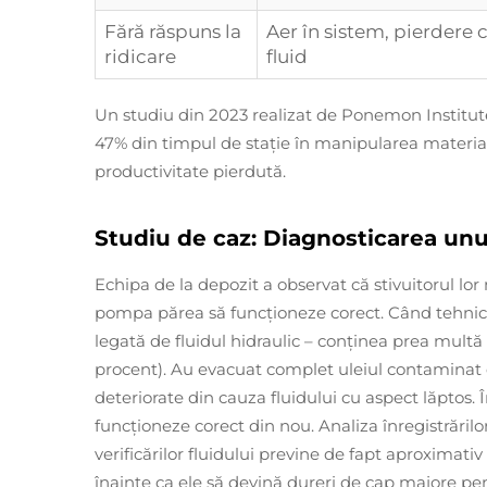
Fără răspuns la
Aer în sistem, pierdere c
ridicare
fluid
Un studiu din 2023 realizat de Ponemon Institute
47% din timpul de stație în manipularea material
productivitate pierdută.
Studiu de caz: Diagnosticarea unui
Echipa de la depozit a observat că stivuitorul lor 
pompa părea să funcționeze corect. Când tehnicie
legată de fluidul hidraulic – conținea prea mult
procent). Au evacuat complet uleiul contaminat d
deteriorate din cauza fluidului cu aspect lăptos. Î
funcționeze corect din nou. Analiza înregistrărilo
verificărilor fluidului previne de fapt aproximat
înainte ca ele să devină dureri de cap majore pen