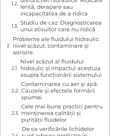
disfuncției hidraulice: Ridicare
lentă, derapare sau
incapacitatea de a ridica
Studiu de caz: Diagnosticarea
unui stivuitor care nu ridică
Probleme ale fluidului hidraulic:
nivel scăzut, contaminare și
aerisire
Nivel scăzut al fluidului
hidraulic și impactul acestuia
asupra funcționării sistemului
Contaminarea cu aer și apă:
Cauzele și efectele formării
spumei
Cele mai bune practici pentru
menținerea calității și
purității fluidelor
De ce verificările lichidelor
sunt adesea neglijate în