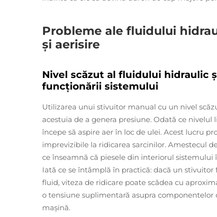
Probleme ale fluidului hidrau
și aerisire
Nivel scăzut al fluidului hidraulic
funcționării sistemului
Utilizarea unui stivuitor manual cu un nivel scăz
acestuia de a genera presiune. Odată ce nivelul 
începe să aspire aer în loc de ulei. Acest lucru pr
imprevizibile la ridicarea sarcinilor. Amestecul d
ce înseamnă că piesele din interiorul sistemulu
Iată ce se întâmplă în practică: dacă un stivuito
fluid, viteza de ridicare poate scădea cu aproxim
o tensiune suplimentară asupra componentelor cri
mașină.