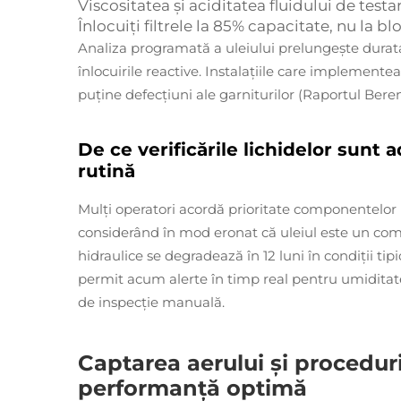
Viscositatea și aciditatea fluidului de testa
Înlocuiți filtrele la 85% capacitate, nu la 
Analiza programată a uleiului prelungește durata 
înlocuirile reactive. Instalațiile care implement
puține defecțiuni ale garniturilor (Raportul Bere
De ce verificările lichidelor sunt 
rutină
Mulți operatori acordă prioritate componentelor m
considerând în mod eronat că uleiul este un compo
hidraulice se degradează în 12 luni în condiții t
permit acum alerte în timp real pentru umiditate 
de inspecție manuală.
Captarea aerului și procedur
performanță optimă