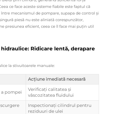
 Ceea ce face aceste sisteme fiabile este faptul că
ct între mecanismul de pompare, supapa de control și
ingură piesă nu este aliniată corespunzător,
e presiunea eficient, ceea ce îl face mai puțin util
idraulice: Ridicare lentă, derapare
ice la stivuitoarele manuale:
Acțiune imediată necesară
Verificați calitatea și
ă a pompei
vâscozitatea fluidului
 scurgere
Inspectionați cilindrul pentru
reziduuri de ulei