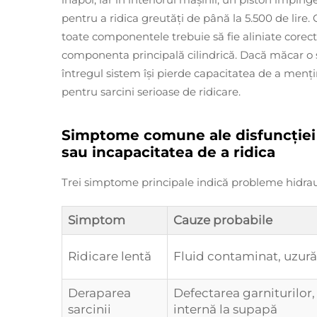
pentru a ridica greutăți de până la 5.500 de lire.
toate componentele trebuie să fie aliniate core
componenta principală cilindrică. Dacă măcar o s
întregul sistem își pierde capacitatea de a mențin
pentru sarcini serioase de ridicare.
Simptome comune ale disfuncției h
sau incapacitatea de a ridica
Trei simptome principale indică probleme hidraul
Simptom
Cauze probabile
Ridicare lentă
Fluid contaminat, uzur
Deraparea
Defectarea garniturilor,
sarcinii
internă la supapă