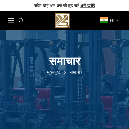
संदेश छोड़ें 5% तक की छूट पाएं
अभी खरीदें
HI
समाचार
मुख्यपृष्ठ
समाचार