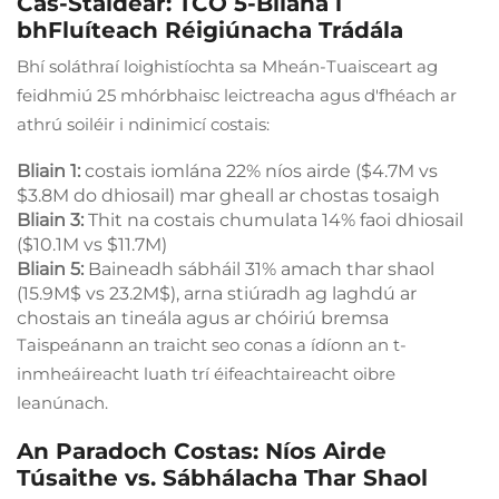
Cás-Staidéar: TCO 5-Bliana i
bhFluíteach Réigiúnacha Trádála
Bhí soláthraí loighistíochta sa Mheán-Tuaisceart ag
feidhmiú 25 mhórbhaisc leictreacha agus d'fhéach ar
athrú soiléir i ndinimicí costais:
Bliain 1:
costais iomlána 22% níos airde ($4.7M vs
$3.8M do dhiosail) mar gheall ar chostas tosaigh
Bliain 3:
Thit na costais chumulata 14% faoi dhiosail
($10.1M vs $11.7M)
Bliain 5:
Baineadh sábháil 31% amach thar shaol
(15.9M$ vs 23.2M$), arna stiúradh ag laghdú ar
chostais an tineála agus ar chóiriú bremsa
Taispeánann an traicht seo conas a ídíonn an t-
inmheáireacht luath trí éifeachtaireacht oibre
leanúnach.
An Paradoch Costas: Níos Airde
Túsaithe vs. Sábhálacha Thar Shaol