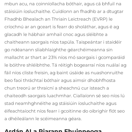
mbun acu, na coinníollacha bóthair, agus cá bhfuil na
stáisiúin íosluchaithe. Cuidíonn an fhadhb ar a dtugtar
Fhadhb Bhealach an Thriain Leictreach (EVRP) le
críochnú ar an gceart is fearr do sholáthar, agus é ag
glacadh le hábhair amhail cnoc agus sléibhte a
chaitheann saorgais níos tapúla. Taispeántar i staidéir
go ndéanann sliabhlaighthe géarchéimeanna sin
mallacht ar thart ar 23% níos mó saorgais i gcomparáid
le bóithre shléibhthe. Tá réitigh bogearraí níos nuálaí ag
fáil níos cliste freisin, ag baint úsáide as nuashonruithe
beo faoi thráchtaí bóthair agus aimsir dhobhfhosta
chun treorú ar thraicní a sheachnú cur isteach a
chaiteodh saorgais luachmhar. Ciallaíonn sé seo níos lú
stad neamhghnéithe ag stáisiúin íosluchaithe agus
éifeachtaíocht níos fearr i gcoitinne do oibrighir flót seo
a dhéileálann le scéimeanna géara.
Ardán AI a Riarann Fhuinneoga