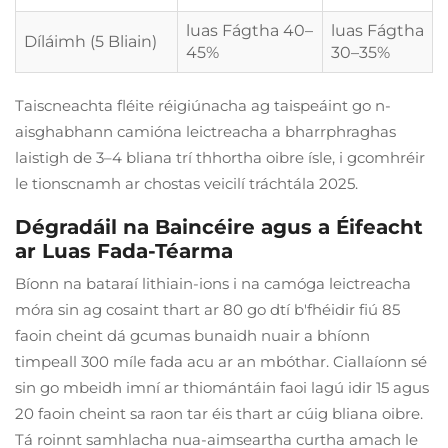
luas Fágtha 40–
luas Fágtha
Díláimh (5 Bliain)
45%
30–35%
Taiscneachta fléite réigiúnacha ag taispeáint go n-
aisghabhann camióna leictreacha a bharrphraghas
laistigh de 3–4 bliana trí thhortha oibre ísle, i gcomhréir
le tionscnamh ar chostas veicilí tráchtála 2025.
Dégradáil na Baincéire agus a Éifeacht
ar Luas Fada-Téarma
Bíonn na bataraí lithiain-ions i na camóga leictreacha
móra sin ag cosaint thart ar 80 go dtí b'fhéidir fiú 85
faoin cheint dá gcumas bunaidh nuair a bhíonn
timpeall 300 míle fada acu ar an mbóthar. Ciallaíonn sé
sin go mbeidh imní ar thiomántáin faoi lagú idir 15 agus
20 faoin cheint sa raon tar éis thart ar cúig bliana oibre.
Tá roinnt samhlacha nua-aimseartha curtha amach le