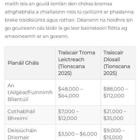
maith leis an gcuid iomlán den chóras bremsa
athghabhála a chiallaíonn níos lú cailliúint ar phadanna
brake traidisiúnta agus rothair. Déanann na hoidhre sin
go gcuireann cás láidir le go leor bainisteoirí flótta ag
smaoineamh ar an gceann.
Traiscair Troma
Traiscair
Leictreach
Díosail
Pianáil Gháis
(Tionscana
(Tionscana
2025)
2025)
An
$48,000 –
$88,000 –
tAilgéar/Fuinnimh
$64,000
$112,000
Bliantúil
Cothabháil
$7,000 –
$21,000 –
Bhreimí
$12,000
$35,000
Deisiúcháin
$9,000 –
$3,500 – $6,000
Driomair
$15,000