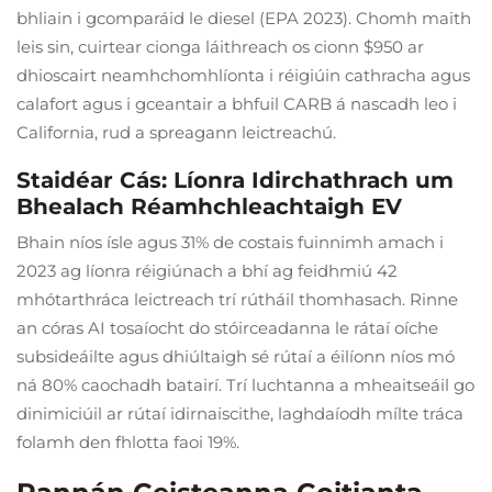
bhliain i gcomparáid le diesel (EPA 2023). Chomh maith
leis sin, cuirtear cionga láithreach os cionn $950 ar
dhioscairt neamhchomhlíonta i réigiúin cathracha agus
calafort agus i gceantair a bhfuil CARB á nascadh leo i
California, rud a spreagann leictreachú.
Staidéar Cás: Líonra Idirchathrach um
Bhealach Réamhchleachtaigh EV
Bhain níos ísle agus 31% de costais fuinnimh amach i
2023 ag líonra réigiúnach a bhí ag feidhmiú 42
mhótarthráca leictreach trí rútháil thomhasach. Rinne
an córas AI tosaíocht do stóirceadanna le rátaí oíche
subsideáilte agus dhiúltaigh sé rútaí a éilíonn níos mó
ná 80% caochadh batairí. Trí luchtanna a mheaitseáil go
dinimiciúil ar rútaí idirnaiscithe, laghdaíodh mílte tráca
folamh den fhlotta faoi 19%.