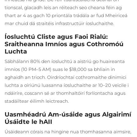
tionscal, glacadh leis an réiteach seo cheana féin ag
thart ar 4 as gach 10 priontála trádála ar fud Mheiriceá
mar chuid dá straitéis infrastructúir íosluchaithe.
Íosluchtú Cliste agus Faoi Rialú:
Sraitheanna Imníos agus Cothromóú
Luchta
Sábhálann 80% den íosluchtú a aistriú go huaireanta
imníos (10 PM–5 AM) suas le $18,000 sa bhliain in
aghaidh an trioch. Oirdríochtaí cothromaithe dinimici
luchta a oiriúnú luasanna íosluchaithe ar 10–20 veicile i
ndáiríre, coscann sé ar thomhaltóirí forlíontacha agus
stadáiltear éilimh leictreach.
Uasmhéadrú Am-úsáide agus Algairimí
Úsáidte le hAII
Úsáideann córais na hingine nua thomhasanna aimsire,