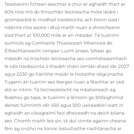
Teastaíonn fichean seachtar a chur ar aghaidh thart ar
60% níos mó do thriochláir leictreacha móra láidre i
gcomparáid le modhail traidisiúnta, ach bíonn siad i
ndáiríre níos saoire i dtús maith nuair a shroicheann
siad thart ar 100,000 míle ar an méadar. Tá tuairimí
suimiúla ag Comhairle Thuaisceart Mheiriceá do
Éifeachtaireacht Iompair Lucht anseo. Síltear go
mbeidh na triochláir leictreacha seo comhsheasmhach
le cáis traidisiúnta ó thaobh cháin iomlán shaol idir 2027
agus 2030 go háirithe maidir le hiotaithe réigiúnacha.
Tugann an tuairim seo léargas nuair a féachtar ar cad
atá ar intinn. Tá teicneolaíocht na mbataireach ag
feabhsú go tapa, le tuairimí a léiríonn go bhfaighimid
densití fuinnimh idir 450 agus 500 uaireadóirí-watt in
aghaidh an cileagraimí faoi dheireadh na deich bliana
seo. Chomh maith leis sin, tá dul cinnte againn cheana
féin ag cruthú na líonraí íosluchaithe riachtanacha ar