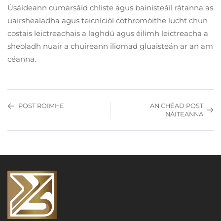
Úsáideann cumarsáid chliste agus bainisteáil rátanna as
uairshealadha agus teicnícióí cothromóithe lucht chun
costais leictreachais a laghdú agus éilimh leictreacha a
sheoladh nuair a chuireann iliomad gluaisteán ar an am
céanna.
POST ROIMHE
AN CHÉAD POST
NÁITEANNA