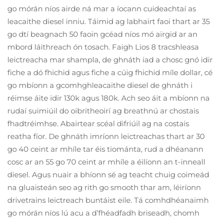
go mórán níos airde ná mar a íocann cuideachtaí as
leacaithe diesel inniu. Táimid ag labhairt faoi thart ar 35
go dtí beagnach 50 faoin gcéad níos mó airgid ar an
mbord láithreach ón tosach. Faigh Lios 8 tracshleasa
leictreacha mar shampla, de ghnáth iad a chosc gnó idir
fiche a dó fhichid agus fiche a cúig fhichid míle dollar, cé
go mbíonn a gcomhghleacaithe diesel de ghnáth i
réimse áite idir 130k agus 180k. Ach seo áit a mbíonn na
rudaí suimiúil do oibritheoirí ag breathnú ar chostais
fhadtréimhse. Abairtear scéal difriúil ag na costais
reatha fíor. De ghnáth imríonn leictreachas thart ar 30
go 40 ceint ar mhíle tar éis tiománta, rud a dhéanann
cosc ar an 55 go 70 ceint ar mhíle a éilíonn an t-inneall
diesel. Agus nuair a bhíonn sé ag teacht chuig coimeád
na gluaisteán seo ag rith go smooth thar am, léiríonn
drivetrains leictreach buntáist eile. Tá comhdhéanaimh
go mórán níos lú acu a d’fhéadfadh briseadh, chomh