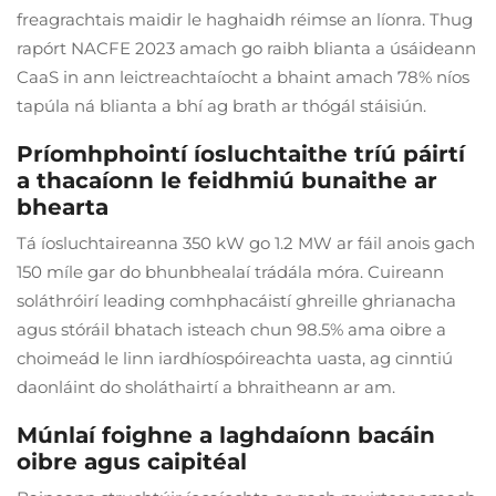
freagrachtais maidir le haghaidh réimse an líonra. Thug
rapórt NACFE 2023 amach go raibh blianta a úsáideann
CaaS in ann leictreachtaíocht a bhaint amach 78% níos
tapúla ná blianta a bhí ag brath ar thógál stáisiún.
Príomhphointí íosluchtaithe tríú páirtí
a thacaíonn le feidhmiú bunaithe ar
bhearta
Tá íosluchtaireanna 350 kW go 1.2 MW ar fáil anois gach
150 míle gar do bhunbhealaí trádála móra. Cuireann
soláthróirí leading comhphacáistí ghreille ghrianacha
agus stóráil bhatach isteach chun 98.5% ama oibre a
choimeád le linn iardhíospóireachta uasta, ag cinntiú
daonláint do sholáthairtí a bhraitheann ar am.
Múnlaí foighne a laghdaíonn bacáin
oibre agus caipitéal