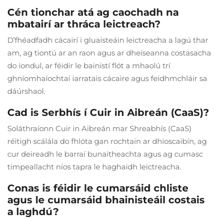
Cén tionchar atá ag caochadh na
mbatairí ar thráca leictreach?
D’fhéadfadh cácairí i gluaisteáin leictreacha a lagú thar
am, ag tiontú ar an raon agus ar dheiseanna costasacha
do iondul, ar féidir le bainistí flót a mhaolú trí
ghníomhaíochtaí iarratais cácaire agus feidhmchláir sa
dáúrshaol.
Cad is Serbhís í Cuir in Aibreán (CaaS)?
Soláthraíonn Cuir in Aibreán mar Shreabhís (CaaS)
réitigh scálála do fhlóta gan rochtain ar dhioscaibín, ag
cur deireadh le barraí bunaitheachta agus ag cumasc
timpeallacht níos tapra le haghaidh leictreacha.
Conas is féidir le cumarsáid chliste
agus le cumarsáid bhainisteáil costais
a laghdú?