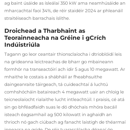
ag baint úsáide as ísleálaí 350 kW ama neamhúsáide an
mharcachtaí faoi 34%, de réir staidéir 2024 ar phleanáil
straitéiseach barrachais íslithe.
Droichead a Tharbhaint as
Teorainneacha na Gréine i gCrích
Indúistriúla
Tagann go leor ceantair thionsclaíocha i dtrioblóidí leis
na grideanna leictreachas de bharr go mbaineann
formhór na transeactóirí ach idir 5 agus 10 megawatt. Ar
mhaithe le costais a shábháil ar fheabhsuithe
daingeanraite táirgeach, tá cuideachtaí á luchtú
comhshócháin bataireach 4 megawatt uair an chloig le
teicneolaíocht rialaithe lucht intleachtúil. I praisis, cé atá
sin go bhféadfaidh suas le dó dhóchais mhóra bacáil
isteach éagsamhail ag 500 kilowatt in aghaidh an
thrioch nó gach ciúbach ag fanacht laistigh de théarmaí
inneacsa na gride. De réir tuarascálacha déanaí ón