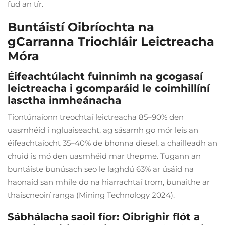
fud an tír.
Buntáistí Oibríochta na
gCarranna Triochláir Leictreacha
Móra
Éifeachtúlacht fuinnimh na gcogasaí
leictreacha i gcomparáid le coimhillíní
lasctha inmheánacha
Tiontúnaíonn treochtaí leictreacha 85–90% den
uasmhéid i ngluaiseacht, ag sásamh go mór leis an
éifeachtaíocht 35–40% de bhonna diesel, a chailleadh an
chuid is mó den uasmhéid mar thepme. Tugann an
buntáiste bunúsach seo le laghdú 63% ar úsáid na
haonaid san mhíle do na hiarrachtaí trom, bunaithe ar
thaiscneoirí ranga (Mining Technology 2024).
Sábhálacha saoil fíor: Oibrighir flót a