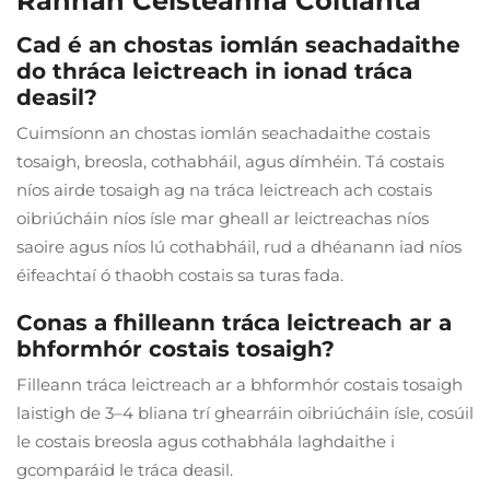
Rannán Ceisteanna Coitianta
Cad é an chostas iomlán seachadaithe
do thráca leictreach in ionad tráca
deasil?
Cuimsíonn an chostas iomlán seachadaithe costais
tosaigh, breosla, cothabháil, agus dímhéin. Tá costais
níos airde tosaigh ag na tráca leictreach ach costais
oibriúcháin níos ísle mar gheall ar leictreachas níos
saoire agus níos lú cothabháil, rud a dhéanann iad níos
éifeachtaí ó thaobh costais sa turas fada.
Conas a fhilleann tráca leictreach ar a
bhformhór costais tosaigh?
Filleann tráca leictreach ar a bhformhór costais tosaigh
laistigh de 3–4 bliana trí ghearráin oibriúcháin ísle, cosúil
le costais breosla agus cothabhála laghdaithe i
gcomparáid le tráca deasil.