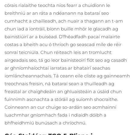
córais rialaithe teochta níos fearr a chuidíonn le
breithniú ar an ráta a ndéanann na bataraí seo
cumhacht a chailleadh, ach nuair a thagann an t-am
chun iad a iontráil, bíonn buille mhór le glacadh ag
bainistiúirí ar a buiséad. D’fhéadfadh pacaí malairte
costas a bheith acu ó thríoch go seascad míle de réir
sonraí teicniúla. Chun réiteach leis an tromlucht
airgeadais seo, tá go leor bainisteoirí flót seo ag casadh
ar ghníomhaíochtaí iarratas ar bhatairí seachas
iomláncheannachais. Tá ceann eile cliste ag gainneamh
treochnais freisin, ná bataraí sean a thuilleadh ag
freastal ar chaighdeáin an ghluaisteáin a úsáid chun
fuinnimh ascnachta a stóráil ag suíomh shocraithe.
Coinneann an cur chuige so-ardán seo acmhainní
luachmhar gníomhach fada i ndiaidh dóibh a
bhfheidhmiú bunúsach a chríochnú.