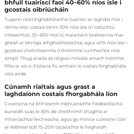
bhfuil tuairiscí faoi 40–60% níos ísle i
gcostais oibriúcháin
Tugann réamhghabhálaithe tuairiscí ar laghdaí mór i
réimsí eite: costais loinní 50% níos ísle trí íosluchtú
intleachtúil, 30–65% níos lú malartach brakeanna mar
gheall ar bhróga athghabhlaíochta, agus 40% níos ísle i
gcostais choitcheannta ó thréimhsí cumhachta níos
simplí. Thug anailís sa réigiún míleála amach tréimhsí
fillte ar ais 4–5 bliana fiú amháin le costais forghabhála
níos airde.
Cúnamh rialtais agus grast a
laghdaíonn costais fhorgabhála líon
Coverscna na bhFóramh Inbhuanaithe Fédéarálacha
bunaidh suas le 30% de cheithrímh thugtha ar
mharcachtaí leictreacha, agus go minice cuireann cláir
ar leibhéal stát 15–20% tacaíochta le haghaidh