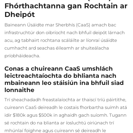
Fhórthachtanna gan Rochtain ar
Dheipót
Baineann Úsáidte mar Sherbhís (CaaS) amach bac
infrastruchtúr don oibríocht nach bhfuil deipót lárnach
acu, ag tabhairt rochtana scáláilte ar líonraí úsáidte
cumhacht ard seachas éileamh ar shuiteálacha
príobháideacha.
Conas a chuireann CaaS umshlách
leictreachtaíochta do bhlianta nach
mbaineann leo stáisiún ina bhfuil siad
lonnaithe
Trí sheachadadh freastalaíochta ar thaiscí tríú páirtithe,
cuireann CaaS deireadh le costais fhorbartha suímh atá
idir $180k agus $500k in aghaidh gach suíomh. Tugann
sé rochtain do na blianta ar íosluchtú oiriúnach trí
mhúnlaí foighne agus cuireann sé deireadh le