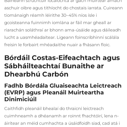
Baineann struchtúir íocaíochta ar gach muirtear amach
aschuir oibre agus tithíocht do chostais iarrata. Cuireann
tiománaigh réamh léirithe 30–45% níos ísle i
gcoisteanna fuinnimh iomlána ar fáil mar gheall ar
riarachán soláthraí ar bhonn ama-úsáide agus dáileadh
lucht a uasmhéadaítear. Ligeann foinscríbhinní scálála
freisin le forbairt mhéadaithe nuair a fhásann floic.
Bórdáil Costas-Eifeachtach agus
Sábháilteachtaí Bunaithe ar
Dhearbhú Carbón
Fadhb Bórdála Gluaiseachta Leictreach
(EVRP) agus Pleanáil Muirteartha
Dinimiciúil
Caithfidh pleanáil bhealaí do thraicní leictreach
cuimhneamh a dhéanamh ar roinnt fhachtóirí, lena n-
áirítear an méid cumhachta a úsáidfoidh siad, cad atá i