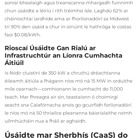
sonraí bhealaigh agus treanscanna mhargadh fuinnimh
chun úsáidte a léiriú i rith tréimhsí ísle. Laghdú 62% ar
cháiníochtaí iardhíde ama ar fhorlíonadóirí sa Midwest
trí 90% den úsáid a chur in oiriúint le hathróga le costas
faoi $0.08/kWh.
Rioscaí Úsáidte Gan Rialú ar
Infrastruchtúr an Líonra Cumhachta
Áitiúil
Is féidir cluistíní de 350 kW a chruthú dréachtanna
éileamh áitiúla a fhágann níos mó ná 15 MW in orduithe
míle cearnach—comhionann le cumhacht do 11,000
teach. Mar fhreagra air sin, teastaíonn ó choimirgí
seacht sna Calafórnacha anois go gcuirfidh forlíonadóirí
le níos mó ná 50 thriailce pleananna báisrialaithe roimh
ullmhúcháin nua a fháil ar aghaidh.
Úsáidte mar Sherbhís (CaaS) do