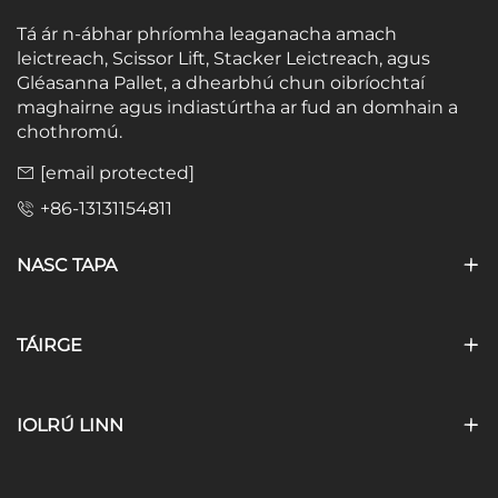
Tá ár n-ábhar phríomha leaganacha amach
leictreach, Scissor Lift, Stacker Leictreach, agus
Gléasanna Pallet, a dhearbhú chun oibríochtaí
maghairne agus indiastúrtha ar fud an domhain a
chothromú.
[email protected]
+86-13131154811
NASC TAPA
TÁIRGE
IOLRÚ LINN