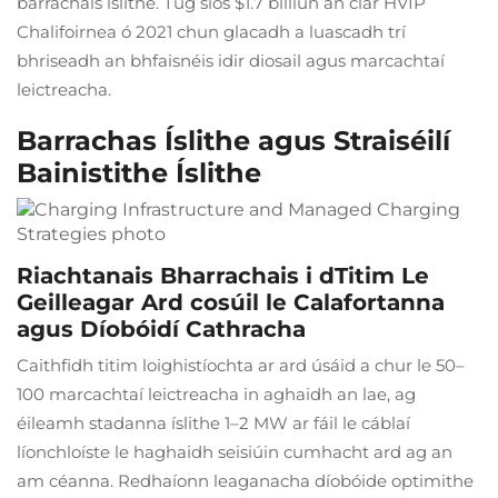
barrachais íslithe. Tug síos $1.7 billiún an clár HVIP
Chalifoirnea ó 2021 chun glacadh a luascadh trí
bhriseadh an bhfaisnéis idir diosail agus marcachtaí
leictreacha.
Barrachas Íslithe agus Straiséilí
Bainistithe Íslithe
Riachtanais Bharrachais i dTitim Le
Geilleagar Ard cosúil le Calafortanna
agus Díobóidí Cathracha
Caithfidh titim loighistíochta ar ard úsáid a chur le 50–
100 marcachtaí leictreacha in aghaidh an lae, ag
éileamh stadanna íslithe 1–2 MW ar fáil le cáblaí
líonchloíste le haghaidh seisiúin cumhacht ard ag an
am céanna. Redhaíonn leaganacha díobóide optimithe