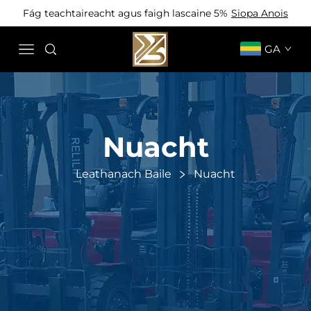
Fág teachtaireacht agus faigh lascaine 5%
Siopa Anois
GA
Nuacht
Leathanach Baile
Nuacht