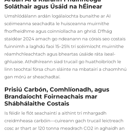
Soláthair agus Úsáid na hÉinear
Umshlódálann ardán logálaíochta bunaithe ar AI
scéimeanna seachadta le huisceanna muirnithe
fhorfheidhme agus coinníollacha an ghrid. D'fhág
staidéar 2024 amach go ndeanann na córais seo costais
fuinnimh a laghdú faoi 15–25% trí scéimíocht muirnithe
réamhchleachtach agus bheartas úsáide ráta íseal-
ghluaise. Athdhíreann siad trucail go huathoibríoch le
linn teochtaí fórsa chun sláinte na mbatairí a chaomhnú
gan mórú ar sheachadtaí.
Prisiú Carbón, Comhlíonadh, agus
Brandaíocht Foirneachais mar
Shábhálaithe Costais
Is féidir le flót seachaintí a aithint trí mhargadh
creidmheasa carbóin—cuireann gach trucail leictreach
cosc ar thart ar 120 tonna meadrach CO2 in aghaidh an