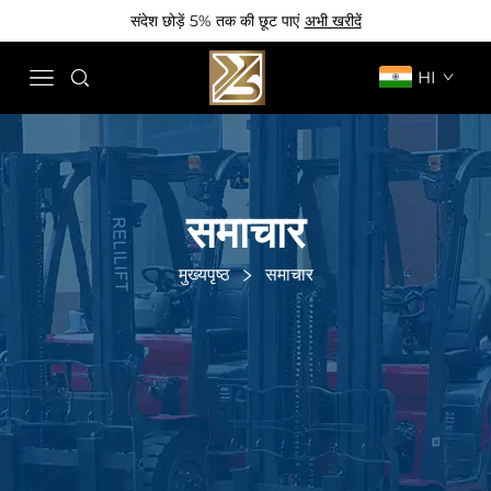
संदेश छोड़ें 5% तक की छूट पाएं
अभी खरीदें
HI
समाचार
मुख्यपृष्ठ
समाचार