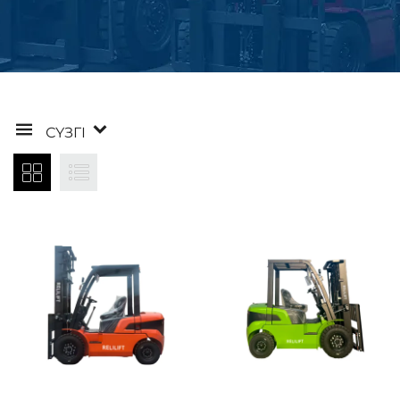
СҮЗГІ