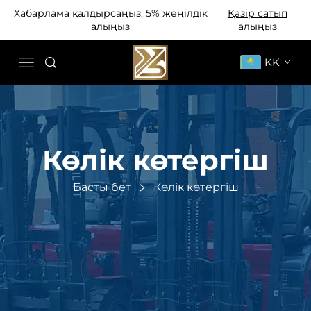
Хабарлама қалдырсаңыз, 5% жеңілдік
Қазір сатып
алыңыз
алыңыз
KK
Көлік көтергіш
Басты бет
Көлік көтергіш