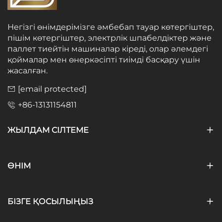
Негізгі өнімдерімізге әмбебап тауар көтергіштер,
пішім көтергіштер, электрлік шпабелдіктер және
паллет тиейтін машиналар кіреді, олар әлемдегі
қоймалар мен өнеркәсіпті тиімді басқару үшін
жасалған.
[email protected]
+86-13131154811
ЖЫЛДАМ СІЛТЕМЕ
ӨНІМ
БІЗГЕ ҚОСЫЛЫҢЫЗ