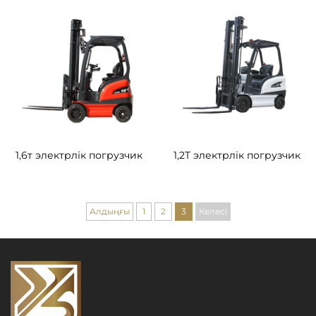
1,6т электрлік погрузчик
1,2T электрлік погрузчик
Алдыңғы
1
2
3
Келесі