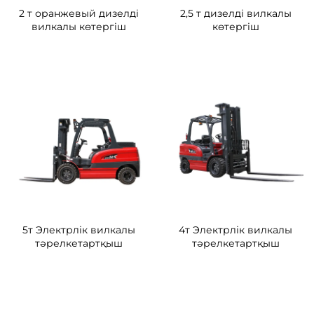
2 т оранжевый дизелді
2,5 т дизелді вилкалы
вилкалы көтергіш
көтергіш
5т Электрлік вилкалы
4т Электрлік вилкалы
тәрелкетартқыш
тәрелкетартқыш