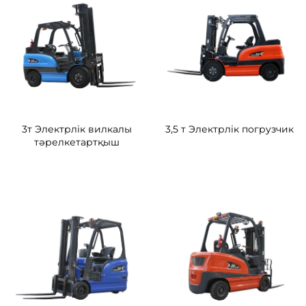
3т Электрлік вилкалы
3,5 т Электрлік погрузчик
тәрелкетартқыш