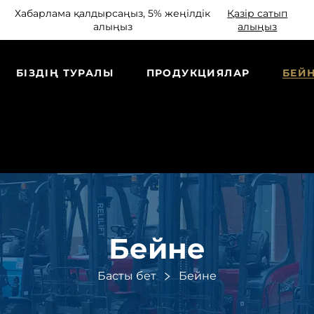
Хабарлама қалдырсаңыз, 5% жеңілдік
Қазір сатып
алыңыз
алыңыз
БІЗДІҢ ТУРАЛЫ
ПРОДУКЦИЯЛАР
БЕЙ
Бейне
Басты бет
Бейне