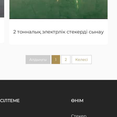
2 тонналық электрлік стекерді сынау
Алдыңғы
1
2
Келесі
СІЛТЕМЕ
ӨНІМ
Стекер