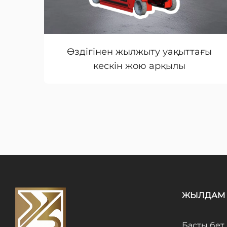
Өздігінен жылжыту уақыттағы
кескін жою арқылы
ЖЫЛДАМ 
Басты бет