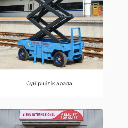
Сүйіршілік арала