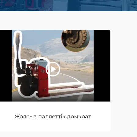
Жолсыз паллеттік домкрат