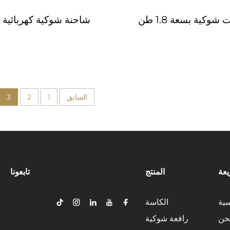
شاحنة شوكية كهربائية 1.6 طن
السابق
1
2
3
عة
المنتج
تابعونا
سية
الكاسة
حن
رافعة شوكية