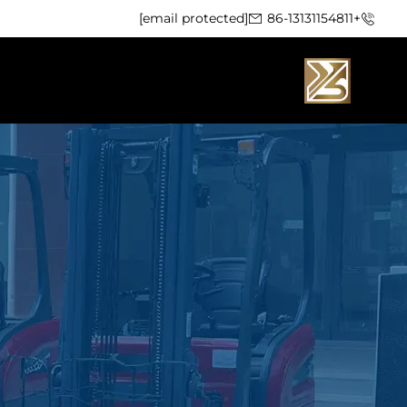
[email protected]
+86-13131154811