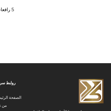
5 رافعات شوكية بسعة 1.8 طن
روابط سري
الصفحة الرئي
من ن