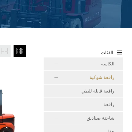
الفئات
الكاسة
رافعة شوكية
رافعة قابلة للطي
رافعة
شاحنة صناديق
حفار