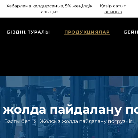
Хабарлама қалдырсаңыз, 5% жеңілдік
Қазір сатып
алыңыз
алыңыз
БІЗДІҢ ТУРАЛЫ
ПРОДУКЦИЯЛАР
БЕЙ
жолда пайдалану по
Басты бет
Жолсыз жолда пайдалану погрузчігі