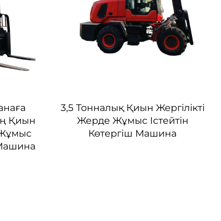
анаға
3,5 Тонналық Қиын Жергілікті
ың Қиын
Жерде Жұмыс Істейтін
 Жұмыс
Көтергіш Машина
 Машина