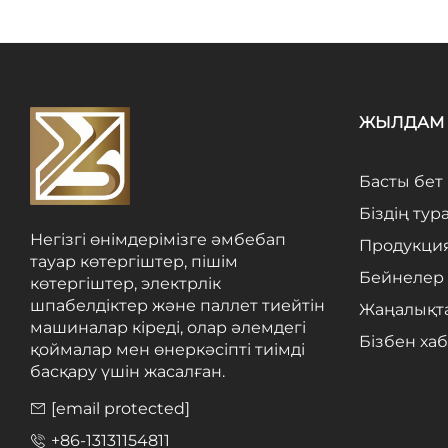
ЖЫЛДАМ 
Басты бет
Біздің тур
Негізгі өнімдерімізге әмбебап
Продукци
тауар көтергіштер, пішім
Бейнелер
көтергіштер, электрлік
шпабелдіктер және паллет тиейтін
Жаңалықт
машиналар кіреді, олар әлемдегі
Бізбен ха
қоймалар мен өнеркәсіпті тиімді
басқару үшін жасалған.
[email protected]
+86-13131154811