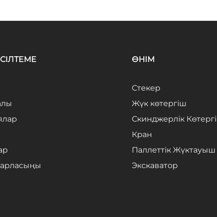
СІЛТЕМЕ
ӨНІМ
Стекер
алы
Жүк көтергіш
ялар
Скинджерлік Көтерг
Кран
ар
Паллеттік Жүктауыш
барласыңы
Экскаватор