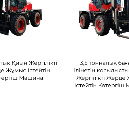
лық Қиын Жергілікті
3,5 тонналық бағ
е Жұмыс Істейтін
ілінетін қосылыст
тергіш Машина
Жергілікті Жерде
Істейтін Көтергіш