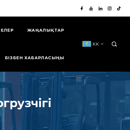
НЕЛЕР
ЖАҢАЛЫҚТАР
KK
БІЗБЕН ХАБАРЛАСЫҢЫ
грузчігі