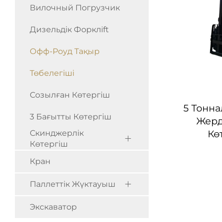
Вилочный Погрузчик
Дизельдік Форклift
Офф-Роуд Тақыр
Төбелегіші
Созылған Көтергіш
5 Тонна
3 Бағытты Көтергіш
Жерд
Кө
Скинджерлік
Көтергіш
Кран
Паллеттік Жүктауыш
Экскаватор