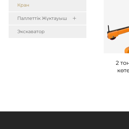
Кран
Паллеттік Жүктауыш
Экскаватор
2 то
көт