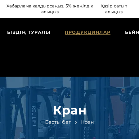
Хабарлама қалдырсаңыз, 5% жеңілдік
Қазір сатып
алыңыз
алыңыз
БІЗДІҢ ТУРАЛЫ
ПРОДУКЦИЯЛАР
БЕЙ
Кран
Басты бет
Кран