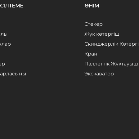
СІЛТЕМЕ
ӨНІМ
Стекер
алы
Жүк көтергіш
ялар
Скинджерлік Көтерг
Кран
ар
Паллеттік Жүктауыш
барласыңы
Экскаватор