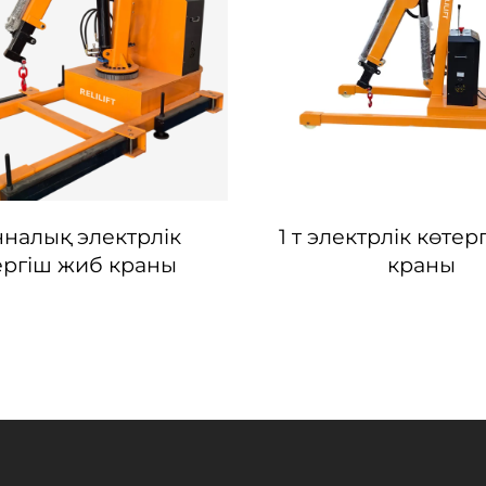
нналық электрлік
1 т электрлік көте
ергіш жиб краны
краны