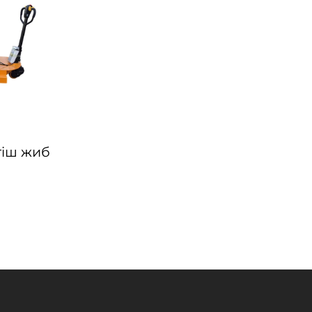
ргіш жиб