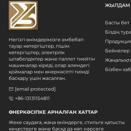
ЖЫЛДАМ 
Басты бет
Біздің тур
Негізгі өнімдерімізге әмбебап
Продукци
тауар көтергіштер, пішім
Бейнелер
көтергіштер, электрлік
шпабелдіктер және паллет тиейтін
Жаңалықт
машиналар кіреді, олар әлемдегі
Бізбен ха
қоймалар мен өнеркәсіпті тиімді
басқару үшін жасалған.
[email protected]
+86-13131154811
ӨНЕРКӘСІПКЕ АРНАЛҒАН ХАТТАР
Жеке саудаға, жаңа өнімдерге, стильге қатысты
кеңестерге және басқа да көп нәрсеге