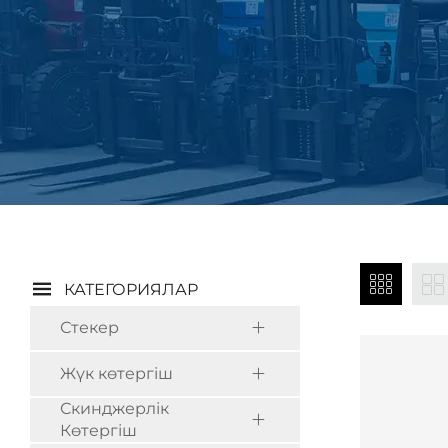
КАТЕГОРИЯЛАР
Стекер
Жүк көтергіш
Скинджерлік
Көтергіш