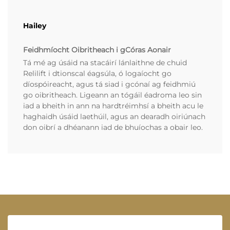
Hailey
Feidhmíocht Oibritheach i gCóras Aonair
Tá mé ag úsáid na stacáirí lánlaithne de chuid
Relilift i dtionscal éagsúla, ó logaíocht go
díospóireacht, agus tá siad i gcónaí ag feidhmiú
go oibritheach. Ligeann an tógáil éadroma leo sin
iad a bheith in ann na hardtréimhsí a bheith acu le
haghaidh úsáid laethúil, agus an dearadh oiriúnach
don oibrí a dhéanann iad de bhuíochas a obair leo.