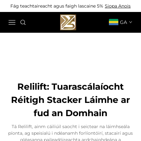
Fág teachtaireacht agus faigh lascaine 5%
Siopa Anois
GA
Relilift: Tuarascálaíocht
Réitigh Stacker Láimhe ar
fud an Domhain
Tá Relilift, ainm cáiliúil saocht i seictear na láimhseála
píonta, ag speisialú i ndéanamh forlíontóirí, stacairí agus
gléasanna paileadóireachta ardchaighdeána a