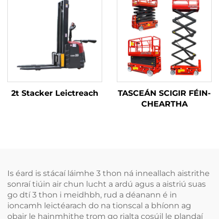
2t Stacker Leictreach
TASCEÁN SCIGIR FÉIN-
CHEARTHA
Is éard is stácaí láimhe 3 thon ná inneallach aistrithe
sonraí tiúin air chun lucht a ardú agus a aistriú suas
go dtí 3 thon i meidhbh, rud a déanann é in
ioncamh leictéarach do na tionscal a bhíonn ag
obair le hainmhithe trom go rialta cosúil le plandaí