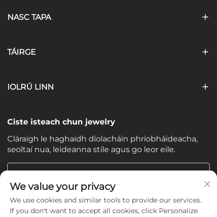
NASC TAPA
TÁIRGE
IOLRÚ LINN
Ciste isteach chun jewelry
Cláraigh le haghaidh díolacháin phríobháideacha,
seoltaí nua, leideanna stíle agus go leor eile.
Do Ríomhphost
We value your privacy
We use cookies and similar tools to provide our services.
Subscribe
If you don't want to accept all cookies, click Personalize