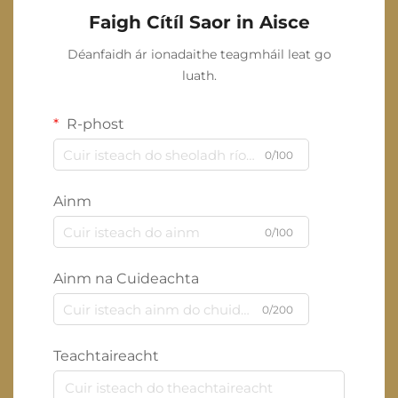
Faigh Cítíl Saor in Aisce
Déanfaidh ár ionadaithe teagmháil leat go
luath.
R-phost
0/100
Ainm
0/100
Ainm na Cuideachta
0/200
Teachtaireacht