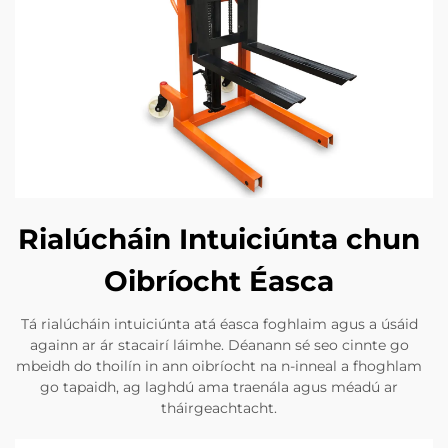
Rialúcháin Intuiciúnta chun
Oibríocht Éasca
Tá rialúcháin intuiciúnta atá éasca foghlaim agus a úsáid
againn ar ár stacairí láimhe. Déanann sé seo cinnte go
mbeidh do thoilín in ann oibríocht na n-inneal a fhoghlam
go tapaidh, ag laghdú ama traenála agus méadú ar
tháirgeachtacht.