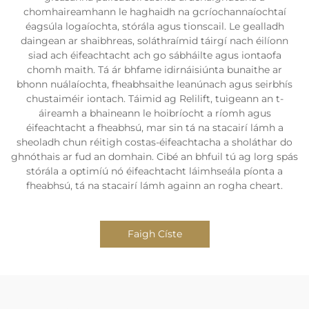
chomhaireamhann le haghaidh na gcríochannaíochtaí
éagsúla logaíochta, stórála agus tionscail. Le gealladh
daingean ar shaibhreas, soláthraímid táirgí nach éilíonn
siad ach éifeachtacht ach go sábháilte agus iontaofa
chomh maith. Tá ár bhfame idirnáisiúnta bunaithe ar
bhonn nuálaíochta, fheabhsaithe leanúnach agus seirbhís
chustaiméir iontach. Táimid ag Relilift, tuigeann an t-
áireamh a bhaineann le hoibríocht a ríomh agus
éifeachtacht a fheabhsú, mar sin tá na stacairí lámh a
sheoladh chun réitigh costas-éifeachtacha a sholáthar do
ghnóthais ar fud an domhain. Cibé an bhfuil tú ag lorg spás
stórála a optimíú nó éifeachtacht láimhseála píonta a
fheabhsú, tá na stacairí lámh againn an rogha cheart.
Faigh Císte