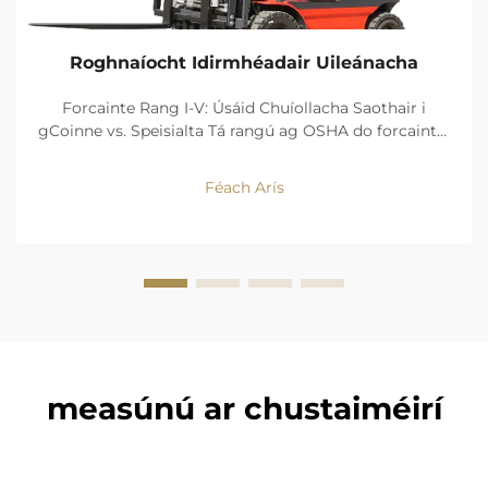
Roghnaíocht Idirmhéadair Uileánacha
Forcainte Rang I-V: Úsáid Chuíollacha Saothair i
gCoinne vs. Speisialta Tá rangú ag OSHA do forcaintí i
gceithre chineál foinse cumhachta agus dearadh.
Coinneann na sochair a bhaineann le neodracht
Féach Arís
ascaill, agus cruinneas bogadh Rang I (forcan
seachadtha leictreach...
measúnú ar chustaiméirí