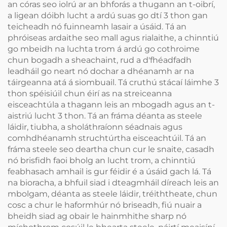
an córas seo iolrú ar an bhforás a thugann an t-oibrí,
a ligean dóibh lucht a ardú suas go dtí 3 thon gan
teicheadh nó fuinneamh lasair a úsáid. Tá an
phróiseas ardaithe seo mall agus rialaithe, a chinntiú
go mbeidh na luchta trom á ardú go cothroime
chun bogadh a sheachaint, rud a d'fhéadfadh
leadháil go neart nó dochar a dhéanamh ar na
táirgeanna atá á siombuail. Tá cruthú stácaí láimhe 3
thon spéisiúil chun éirí as na streiceanna
eisceachtúla a thagann leis an mbogadh agus an t-
aistriú lucht 3 thon. Tá an fráma déanta as steele
láidir, tiubha, a sholáthraíonn séadnais agus
comhdhéanamh struchtúrtha eisceachtúil. Tá an
fráma steele seo deartha chun cur le snaite, casadh
nó brisfidh faoi bholg an lucht trom, a chinntiú
feabhasach amhail is gur féidir é a úsáid gach lá. Tá
na bioracha, a bhfuil siad i dteagmháil díreach leis an
mbolgam, déanta as steele láidir, tréiththeate, chun
cosc a chur le haformhúr nó briseadh, fiú nuair a
bheidh siad ag obair le hainmhithe sharp nó