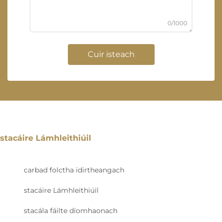
0/1000
Cuir isteach
stacáire Lámhleithiúil
carbad folctha idirtheangach
stacáire Lámhleithiúil
stacála fáilte díomhaonach