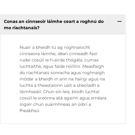
Conas an cinnseoir láimhe ceart a roghnú do
mo riachtanais?
Nuair a bheidh tú ag roghnaíocht
cinnseora láimhe, déan cinneadh faoi
rudaí cosúil le h-airde thógála, cumas
luchtaithe, agus faide nóillíní. Measfaigh
do riachtanais sonracha agus roghnaigh
môdar a bheidh in ann na hairgí agus na
luchta a theastaíonn uait a sheoladh a
láimhseáil. Chun sin leis, bíodh lúchtaí
cosúil le sreónna atá againn agus sméara
íogair chun suaimhneas an oibrí a
fheabhsú.