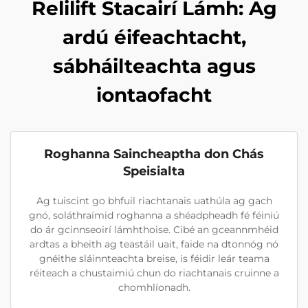
Relilift Stacairí Lámh: Ag
ardú éifeachtacht,
sábháilteachta agus
iontaofacht
Roghanna Saincheaptha don Chás
Speisialta
Ag tuiscint go bhfuil riachtanais uathúla ag gach
gnó, soláthraímid roghanna a shéadpheadh fé féiniú
do ár gcinnseoirí lámhthoise. Cibé an gceannmhéid
ardtas a bheith ag teastáil uait, faide na dtonnóg nó
gnéithe sláinnteachta breise, is féidir leár teama
réiteach a chustaimiú chun do riachtanais cruinne a
chomhlíonadh.