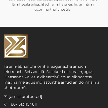
láimhseála éifeachtach ar mhaisnéis fiú amháin i
gcomharthaí chosúla.
Tá ár n-ábhar phríomha leaganacha amach
leictreach, Scissor Lift, Stacker Leictreach, agus
Gléasanna Pallet, a dhearbhú chun oibríochtaí
maghairne agus indiastúrtha ar fud an domhain a
chothromú.
[email protected]
+86-13131154811