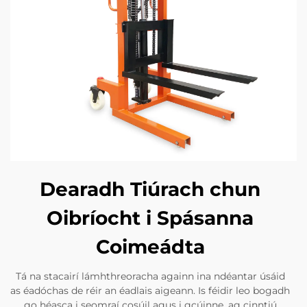
Dearadh Tiúrach chun
Oibríocht i Spásanna
Coimeádta
Tá na stacairí lámhthreoracha againn ina ndéantar úsáid
as éadóchas de réir an éadlais aigeann. Is féidir leo bogadh
go héasca i seomraí cosúil agus i gcúinne, ag cinntiú