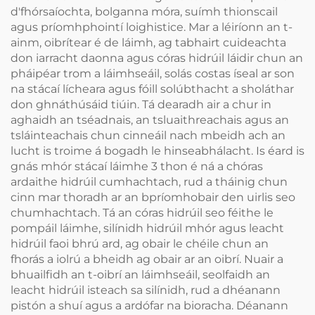
d'fhórsaíochta, bolganna móra, suímh thionscail
agus príomhphointí loighistice. Mar a léiríonn an t-
ainm, oibrítear é de láimh, ag tabhairt cuideachta
don iarracht daonna agus córas hidrúil láidir chun an
pháipéar trom a láimhseáil, solás costas íseal ar son
na stácaí lícheara agus fóill solúbthacht a sholáthar
don ghnáthúsáid tiúin. Tá dearadh air a chur in
aghaidh an tséadnais, an tsluaithreachais agus an
tsláinteachais chun cinneáil nach mbeidh ach an
lucht is troime á bogadh le hinseabhálacht. Is éard is
gnás mhór stácaí láimhe 3 thon é ná a chóras
ardaithe hidrúil cumhachtach, rud a tháinig chun
cinn mar thoradh ar an bpríomhobair den uirlis seo
chumhachtach. Tá an córas hidrúil seo féithe le
pompáil láimhe, silínidh hidrúil mhór agus leacht
hidrúil faoi bhrú ard, ag obair le chéile chun an
fhorás a iolrú a bheidh ag obair ar an oibrí. Nuair a
bhuailfidh an t-oibrí an láimhseáil, seolfaidh an
leacht hidrúil isteach sa silínidh, rud a dhéanann
pistón a shuí agus a ardófar na bioracha. Déanann