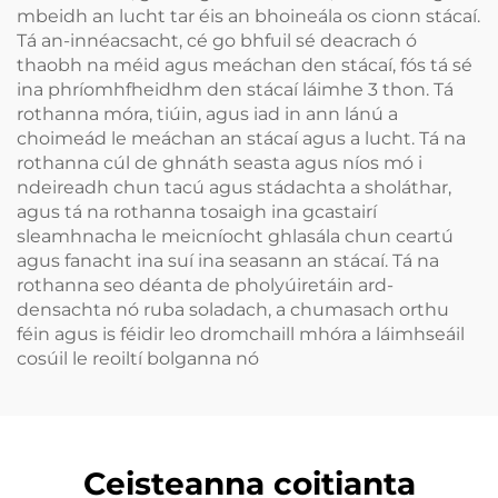
mbeidh an lucht tar éis an bhoineála os cionn stácaí.
Tá an-innéacsacht, cé go bhfuil sé deacrach ó
thaobh na méid agus meáchan den stácaí, fós tá sé
ina phríomhfheidhm den stácaí láimhe 3 thon. Tá
rothanna móra, tiúin, agus iad in ann lánú a
choimeád le meáchan an stácaí agus a lucht. Tá na
rothanna cúl de ghnáth seasta agus níos mó i
ndeireadh chun tacú agus stádachta a sholáthar,
agus tá na rothanna tosaigh ina gcastairí
sleamhnacha le meicníocht ghlasála chun ceartú
agus fanacht ina suí ina seasann an stácaí. Tá na
rothanna seo déanta de pholyúiretáin ard-
densachta nó ruba soladach, a chumasach orthu
féin agus is féidir leo dromchaill mhóra a láimhseáil
cosúil le reoiltí bolganna nó
Ceisteanna coitianta