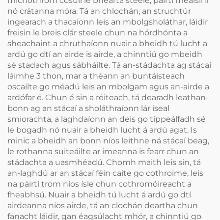
míchothrom cosúil le bhearta steele, páirtí meaisíní
nó crátanna móra. Tá an chlochán, an struchtúr
ingearach a thacaíonn leis an mbolgsholáthar, láidir
freisin le breis clár steele chun na hórdhónta a
sheachaint a chruthaíonn nuair a bheidh tú lucht a
ardú go dtí an airde is airde, a chinntiú go mbeidh
sé stadach agus sábháilte. Tá an-stádachta ag stácaí
láimhe 3 thon, mar a théann an buntáisteach
oscailte go méadú leis an mbolgam agus an-airde a
ardófar é. Chun é sin a réiteach, tá dearadh leathan-
bonn ag an stácaí a sholáthraíonn lár íseal
smiorachta, a laghdaíonn an deis go tippeálfadh sé
le bogadh nó nuair a bheidh lucht á ardú agat. Is
minic a bheidh an bonn níos leithne ná stácaí beag,
le rothanna suiteáilte ar imeanna is fearr chun an
stádachta a uasmhéadú. Chomh maith leis sin, tá
an-laghdú ar an stácaí féin caite go cothroime, leis
na páirtí trom níos ísle chun cothromóireacht a
fheabhsú. Nuair a bheidh tú lucht á ardú go dtí
airdeanna níos airde, tá an clochán deartha chun
fanacht láidir, gan éagsúlacht mhór, a chinntiú go