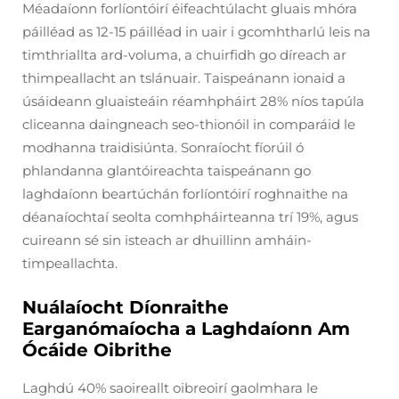
Méadaíonn forlíontóirí éifeachtúlacht gluais mhóra
páilléad as 12-15 páilléad in uair i gcomhtharlú leis na
timthriallta ard-voluma, a chuirfidh go díreach ar
thimpeallacht an tslánuair. Taispeánann ionaid a
úsáideann gluaisteáin réamhpháirt 28% níos tapúla
cliceanna daingneach seo-thionóil in comparáid le
modhanna traidisiúnta. Sonraíocht fíorúil ó
phlandanna glantóireachta taispeánann go
laghdaíonn beartúchán forlíontóirí roghnaithe na
déanaíochtaí seolta comhpháirteanna trí 19%, agus
cuireann sé sin isteach ar dhuillinn amháin-
timpeallachta.
Nuálaíocht Díonraithe
Earganómaíocha a Laghdaíonn Am
Ócáide Oibrithe
Laghdú 40% saoireallt oibreoirí gaolmhara le