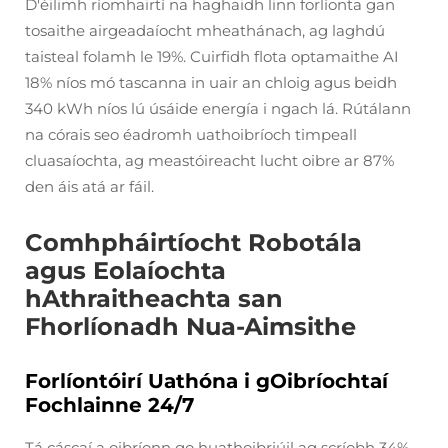
D'éilimh ríomhairtí na haghaidh linn forlíonta gan
tosaithe airgeadaíocht mheathánach, ag laghdú
taisteal folamh le 19%. Cuirfidh flota optamaithe AI
18% níos mó tascanna in uair an chloig agus beidh
340 kWh níos lú úsáide energía i ngach lá. Rútálann
na córais seo éadromh uathoibríoch timpeall
cluasaíochta, ag meastóireacht lucht oibre ar 87%
den áis atá ar fáil.
Comhpháirtíocht Robotála
agus Eolaíochta
hAthraitheachta san
Fhorlíonadh Nua-Aimsithe
Forlíontóirí Uathóna i gOibríochtaí
Fochlainne 24/7
Tá cáscaí a oibríonn go huathoibriúil ag scríobh 34%