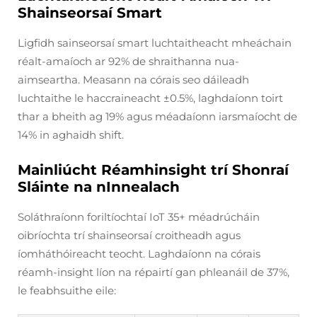
Shainseorsaí Smart
Ligfidh sainseorsaí smart luchtaitheacht mheáchain
réalt-amaíoch ar 92% de shraithanna nua-
aimseartha. Measann na córais seo dáileadh
luchtaithe le haccraineacht ±0.5%, laghdaíonn toirt
thar a bheith ag 19% agus méadaíonn iarsmaíocht de
14% in aghaidh shift.
Mainliúcht Réamhinsight trí Shonraí
Sláinte na nInnealach
Soláthraíonn foriltíochtaí IoT 35+ méadrúcháin
oibríochta trí shainseorsaí croitheadh agus
íomháthóireacht teocht. Laghdaíonn na córais
réamh-insight líon na répairtí gan phleanáil de 37%,
le feabhsuithe eile: