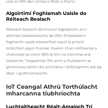
cosc ar 93% den iontas is féidir a tharlú.
Algoirtimí Foghlamah Uaisle do
Réiteach Bealach
Réiteach bealach dinimiciúil laghdaíonn an t-
aibhréal taisteolaíochta de 28%. Próiseáilann
foghlamh uaisle eisceachtaí cosúil le priorití
ordúcháin agus muirear cluainn chun caillteanas a
choinneáil os cionn 98% le linn na tréimhse ard-
teorainne. Taispeántar 15% airm a thuilleamh sa
ghiniúntas roimh réit acmhainn i bhfoirgnimh atá ag
obair i gcothromaíocht.
IoT Ceangal Athrú Torthúlacht
mharcanna tiubhríochta
Luchtaitheacht Réalt-Amaíoch Trí