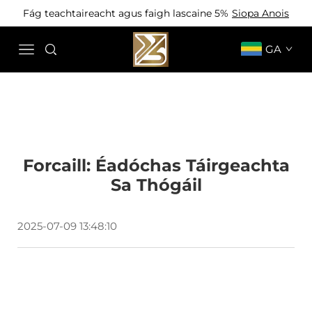
Fág teachtaireacht agus faigh lascaine 5%
Siopa Anois
GA
Forcaill: Éadóchas Táirgeachta
Sa Thógáil
2025-07-09 13:48:10