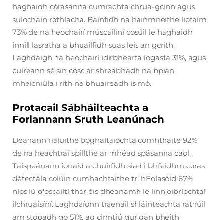
haghaidh córasanna cumrachta chrua-gcinn agus
suíocháin rothlacha. Bainfidh na hainmnéithe liotaim
73% de na heochairí múscailíní cosúil le haghaidh
innill lasratha a bhuailfidh suas leis an gcrith.
Laghdaigh na heochairí idirbhearta íogasta 31%, agus
cuireann sé sin cosc ar shreabhadh na bpian
mheicniúla i rith na bhuaireadh is mó.
Protacail Sábháilteachta a
Forlannann Sruth Leanúnach
Déanann rialuithe boghaltaíochta comhtháite 92%
de na heachtraí spillthe ar mhéad spásanna caol.
Taispeánann ionaid a chuirfidh siad i bhfeidhm córas
détectála colúin cumhachtaithe trí hEolasóid 67%
níos lú d'oscailtí thar éis dhéanamh le linn oibríochtaí
ilchruaisíní. Laghdaíonn traenáil shláinteachta rathúil
am stopadh go 51%, ag cinntiú gur gan bheith