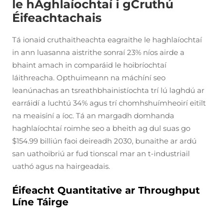
le hAghlaíochtaí i gCruthú
Éifeachtachais
Tá ionaid cruthaitheachta eagraithe le haghlaíochtaí
in ann luasanna aistrithe sonraí 23% níos airde a
bhaint amach in comparáid le hoibríochtaí
láithreacha. Opthuimeann na máchíní seo
leanúnachas an tsreathbhainistíochta trí lú laghdú ar
earráidí a luchtú 34% agus trí chomhshuímheoirí eitilt
na meaisíní a íoc. Tá an margadh domhanda
haghlaíochtaí roimhe seo a bheith ag dul suas go
$154.99 billiún faoi deireadh 2030, bunaithe ar ardú
san uathoibriú ar fud tionscal mar an t-industriail
uathó agus na hairgeadais.
Éifeacht Quantitative ar Throughput
Líne Táirge