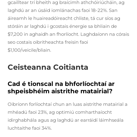
gcailltear trí bheith ag braícimh athchóiriúcháin, ag
laghdú ar an úsáid iomlánachas faoi 18-22%. San
áireamh le huaireadóireacht chliste, tá cur síos ag
stóráin ar laghdú i gcostais énergie sa bhliain de
$7,200 in aghaidh an fhorlíocht. Laghdaíonn na córais
seo costais oibritheachta freisin faoi
$1,100/veicile/bliain.
Ceisteanna Coitianta
Cad é tionscal na bhforlíochtaí ar
shpeisbhéim aistrithe matairial?
Oibríonn forlíochtaí chun an luas aistrithe matairial a
mhéadú faoi 23%, ag optimiú comharthaíocht
idirghabhála agus ag laghdú ar earráidí láimhseála
luchtaithe faoi 34%.