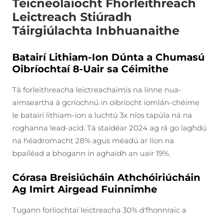
Teicneolaíocht Fhorleithreach
Leictreach Stiúradh
Táirgiúlachta Inbhuanaithe
Batairí Lithiam-Ion Dúnta a Chumasú
Oibríochtaí 8-Uair sa Céimithe
Tá forleithreacha leictreachaimis na linne nua-
aimseartha á gcríochnú in oibríocht iomlán-chéime
le batairí lithiam-ion a luchtú 3x níos tapúla ná na
roghanna lead-acid. Tá staidéar 2024 ag rá go laghdú
na héadromacht 28% agus méadú ar líon na
bpailéad a bhogann in aghaidh an uair 19%.
Córasa Breisiúcháin Athchóiriúcháin
Ag Imirt Airgead Fuinnimhe
Tugann forlíochtaí leictreacha 30% d'fhonnraic a