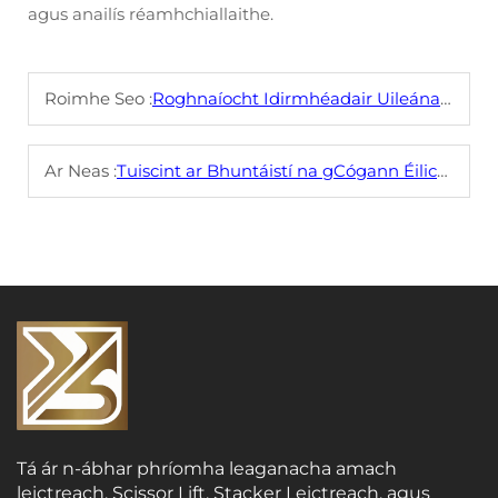
agus anailís réamhchiallaithe.
Roimhe Seo :
Roghnaíocht Idirmhéadair Uileánacha
Ar Neas :
Tuiscint ar Bhuntáistí na gCógann Éilictracha
Tá ár n-ábhar phríomha leaganacha amach
leictreach, Scissor Lift, Stacker Leictreach, agus