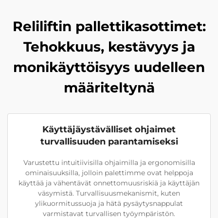
Reliliftin pallettikasottimet:
Tehokkuus, kestävyys ja
monikäyttöisyys uudelleen
määriteltynä
Käyttäjäystävälliset ohjaimet
turvallisuuden parantamiseksi
Varustettu intuitiivisilla ohjaimilla ja ergonomisilla
ominaisuuksilla, jolloin palettimme ovat helppoja
käyttää ja vähentävät onnettomuusriskiä ja käyttäjän
väsymistä. Turvallisuusmekanismit, kuten
ylikuormitussuoja ja hätä pysäytysnappulat
varmistavat turvallisen työympäristön.