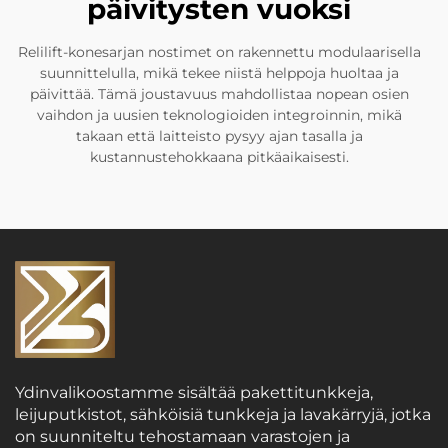
päivitysten vuoksi
Relilift-konesarjan nostimet on rakennettu modulaarisella
suunnittelulla, mikä tekee niistä helppoja huoltaa ja
päivittää. Tämä joustavuus mahdollistaa nopean osien
vaihdon ja uusien teknologioiden integroinnin, mikä
takaan että laitteisto pysyy ajan tasalla ja
kustannustehokkaana pitkäaikaisesti.
Ydinvalikoostamme sisältää pakettitunkkeja,
leijuputkistot, sähköisiä tunkkeja ja lavakärryjä, jotka
on suunniteltu tehostamaan varastojen ja