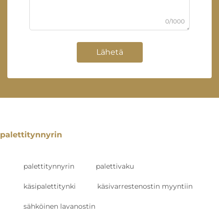
0/1000
Lähetä
palettitynnyrin
palettitynnyrin
palettivaku
käsipalettitynki
käsivarrestenostin myyntiin
sähköinen lavanostin