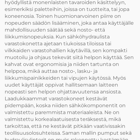
hyödyllistä monenlaisten tavaroiden käsittelyyn,
esimerkiksi paletteihin, joissa on tuotteita, tai jopa
koneenosia. Toinen huomionarvoinen piirre on
nopeuden säädön lisääminen, joka antaa käyttäjälle
mahdollisuuden säätää sekä nosto- että
liikkumisnopeuksia. Kun sähköhydraulista
varastokonetta ajetaan tiukoissa tiloissa tai
vilkkaiden varastohallien käytävillä, sen kompakti
muotoilu ja ohjaus tekevät siitä helpon käyttää. Sen
kahvat ovat ergonomisia ja niiden tartunta on
helppoa, mikä auttaa nosto-, lasku- ja
liikkumispainikkeiden tai vipujen käytössä. Myös
uudet käyttäjät oppivat hallitsemaan laitteen
nopeasti sen helpon ohjattavuutensa ansiosta.
Laadukkaammat varastokoneet kestävät
pidempään, koska niiden sähkökomponentit on
valmistettu paremmista materiaaleista. Ne on
valmistettu korkealaatuisesta teräksestä, mikä
tarkoittaa, että ne kestävät pitkään vaativissakin
teollisuusolosuhteissa. Saman mallin pumput sekä
hydraulisylinterit on myös rakennettu kestämään