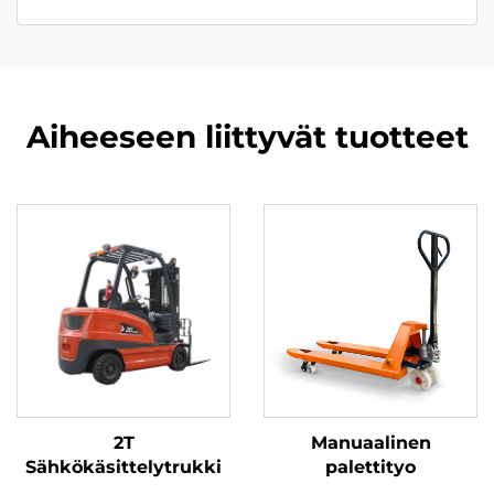
Aiheeseen liittyvät tuotteet
2T
Manuaalinen
Sähkökäsittelytrukki
palettityo