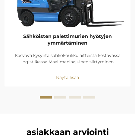
Sähköisten palettimurien hyötyjen
ymmärtäminen
Kasvava kysyntä sähkökoukkulaitteista kestävässä
logistiikassa Maailmanlaajuinen siirtyminen
nollapäästöiseen logistiikkaan johtaa 67%
nopeampaan sähkökoukkulaitteiden myyntiin
Näytä lisää
verrattuna ICE:hen vuoteen 2030: Fairfieldin
markkinatutkimus (2024) Koska 43 prosenttia
varastoista pyrkii
asiakkaan arviointi