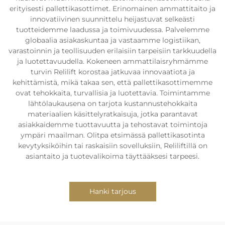
erityisesti pallettikasottimet. Erinomainen ammattitaito ja
innovatiivinen suunnittelu heijastuvat selkeästi
tuotteidemme laadussa ja toimivuudessa. Palvelemme
globaalia asiakaskuntaa ja vastaamme logistiikan,
varastoinnin ja teollisuuden erilaisiin tarpeisiin tarkkuudella
ja luotettavuudella. Kokeneen ammattilaisryhmämme
turvin Relilift korostaa jatkuvaa innovaatiota ja
kehittämistä, mikä takaa sen, että pallettikasottimemme
ovat tehokkaita, turvallisia ja luotettavia. Toimintamme
lähtölaukausena on tarjota kustannustehokkaita
materiaalien käsittelyratkaisuja, jotka parantavat
asiakkaidemme tuottavuutta ja tehostavat toimintoja
ympäri maailman. Olitpa etsimässä pallettikasotinta
kevytyksiköihin tai raskaisiin sovelluksiin, Reliliftillä on
asiantaito ja tuotevalikoima täyttääksesi tarpeesi.
Hanki tarjous