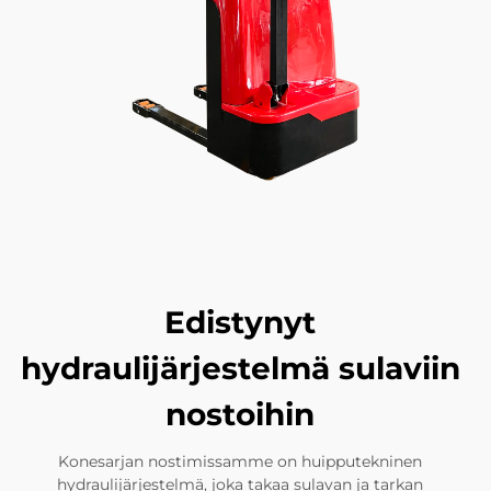
Edistynyt
hydraulijärjestelmä sulaviin
nostoihin
Konesarjan nostimissamme on huipputekninen
hydraulijärjestelmä, joka takaa sulavan ja tarkan