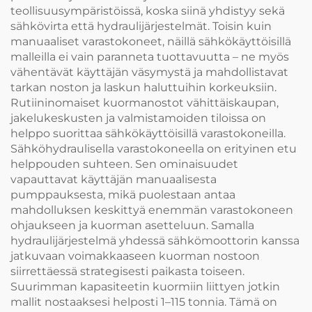
teollisuusympäristöissä, koska siinä yhdistyy sekä
sähkövirta että hydraulijärjestelmät. Toisin kuin
manuaaliset varastokoneet, näillä sähkökäyttöisillä
malleilla ei vain paranneta tuottavuutta – ne myös
vähentävät käyttäjän väsymystä ja mahdollistavat
tarkan noston ja laskun haluttuihin korkeuksiin.
Rutiininomaiset kuormanostot vähittäiskaupan,
jakelukeskusten ja valmistamoiden tiloissa on
helppo suorittaa sähkökäyttöisillä varastokoneilla.
Sähköhydraulisella varastokoneella on erityinen etu
helppouden suhteen. Sen ominaisuudet
vapauttavat käyttäjän manuaalisesta
pumppauksesta, mikä puolestaan antaa
mahdolluksen keskittyä enemmän varastokoneen
ohjaukseen ja kuorman asetteluun. Samalla
hydraulijärjestelmä yhdessä sähkömoottorin kanssa
jatkuvaan voimakkaaseen kuorman nostoon
siirrettäessä strategisesti paikasta toiseen.
Suurimman kapasiteetin kuormiin liittyen jotkin
mallit nostaaksesi helposti 1–115 tonnia. Tämä on