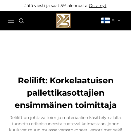
Jätä viesti ja saat 5% alennusta
Osta nyt
FI
Relilift: Korkelaatuisen
pallettikasottajien
ensimmäinen toimittaja
Relilift on johtava toimija materiaalien käsittelyn alalla,
tunnettu erikoistuneesta tuotevalikoimastaan, johon
kuuluvat muun muassa varastokoneet, kasottimet sekä