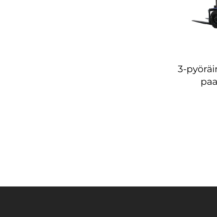
3-pyöräi
paa