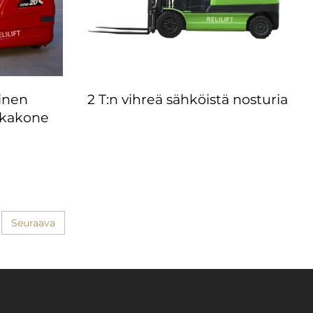
äinen
2 T:n vihreä sähköistä nosturia
kkakone
Seuraava