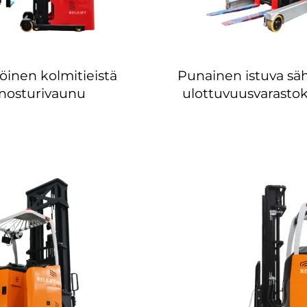
öinen kolmitieistä
Punainen istuva sä
nosturivaunu
ulottuvuusvarastok