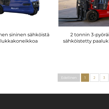
nen sininen sähköistä
2 tonnin 3-pyör
lukkakoneikkoa
sähköistetty paalu
Edellinen
1
2
3