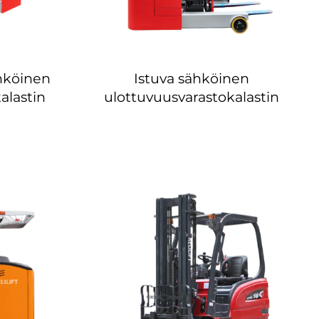
hköinen
Istuva sähköinen
alastin
ulottuvuusvarastokalastin