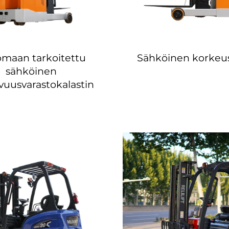
omaan tarkoitettu
Sähköinen korkeus
sähköinen
vuusvarastokalastin