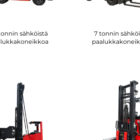
tonnin sähköistä
7 tonnin sähköi
lukkakoneikkoa
paalukkakonei