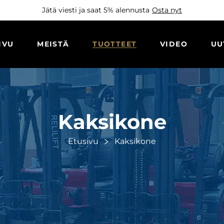
Jätä viesti ja saat 5% alennusta
Osta nyt
IVU
MEISTÄ
TUOTTEET
VIDEO
UU
Kaksikone
Etusivu
Kaksikone