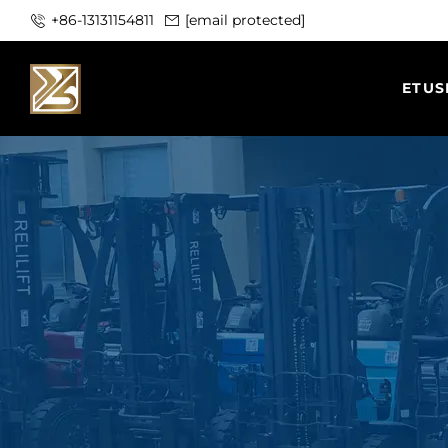
+86-13131154811
[email protected]
ETUS