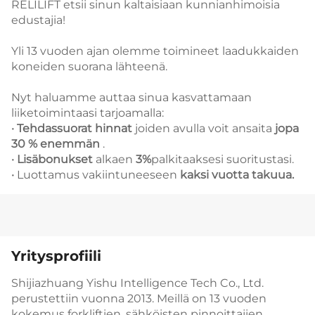
RELILIFT etsii sinun kaltaisiaan kunnianhimoisia
edustajia!
Yli 13 vuoden ajan olemme toimineet laadukkaiden
koneiden suorana lähteenä.
Nyt haluamme auttaa sinua kasvattamaan
liiketoimintaasi tarjoamalla:
· Tehdassuorat hinnat
joiden avulla voit ansaita
jopa
30 % enemmän
.
·
Lisäbonukset
alkaen
3%
palkitaaksesi suoritustasi.
·
Luottamus vakiintuneeseen
kaksi vuotta takuua.
Yritysprofiili
Shijiazhuang Yishu Intelligence Tech Co., Ltd.
perustettiin vuonna 2013.
Meillä on 13 vuoden
kokemus forkliftien, sähköisten pinnoittajien,