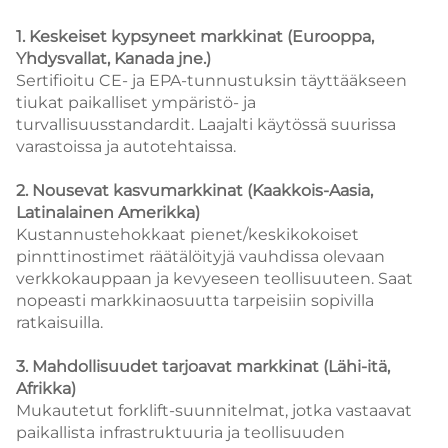
1. Keskeiset kypsyneet markkinat (Eurooppa,
Yhdysvallat, Kanada jne.)
Sertifioitu CE- ja EPA-tunnustuksin täyttääkseen
tiukat paikalliset ympäristö- ja
turvallisuusstandardit.
Laajalti käytössä suurissa
varastoissa ja autotehtaissa.
2. Nousevat kasvumarkkinat (Kaakkois-Aasia,
Latinalainen Amerikka)
Kustannustehokkaat pienet/keskikokoiset
pinnttinostimet räätälöityjä vauhdissa olevaan
verkkokauppaan ja kevyeseen teollisuuteen.
Saat
nopeasti markkinaosuutta tarpeisiin sopivilla
ratkaisuilla.
3. Mahdollisuudet tarjoavat markkinat (Lähi-itä,
Afrikka)
Mukautetut forklift-suunnitelmat, jotka vastaavat
paikallista infrastruktuuria ja teollisuuden