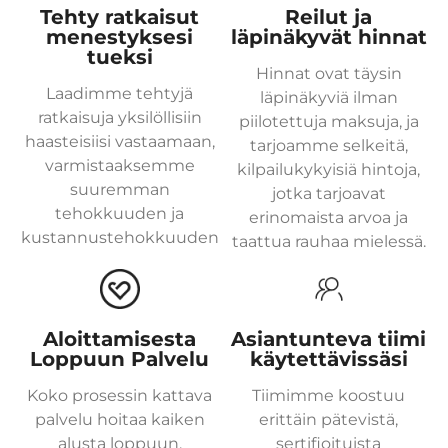
Tehty ratkaisut
Reilut ja
menestyksesi
läpinäkyvät hinnat
tueksi
Hinnat ovat täysin
Laadimme tehtyjä
läpinäkyviä ilman
ratkaisuja yksilöllisiin
piilotettuja maksuja, ja
haasteisiisi vastaamaan,
tarjoamme selkeitä,
varmistaaksemme
kilpailukykyisiä hintoja,
suuremman
jotka tarjoavat
tehokkuuden ja
erinomaista arvoa ja
kustannustehokkuuden
taattua rauhaa mielessä.
Aloittamisesta
Asiantunteva tiimi
Loppuun Palvelu
käytettävissäsi
Koko prosessin kattava
Tiimimme koostuu
palvelu hoitaa kaiken
erittäin pätevistä,
alusta loppuun,
sertifioituista