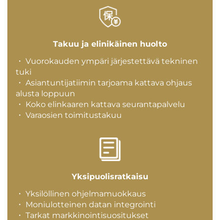
Takuu ja elinikäinen huolto
・ Vuorokauden ympäri järjestettävä tekninen
tuki
・ Asiantuntijatiimin tarjoama kattava ohjaus
alusta loppuun
・ Koko elinkaaren kattava seurantapalvelu
・ Varaosien toimitustakuu
Yksipuolisratkaisu
・ Yksilöllinen ohjelmamuokkaus
・ Moniulotteinen datan integrointi
・ Tarkat markkinointisuositukset