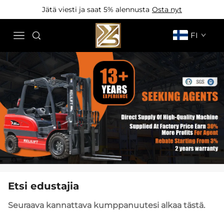
Jätä viesti ja saat 5% alennusta
Osta nyt
FI
Etsi edustajia
Seuraava kannattava kumppanuutesi alkaa tästä.