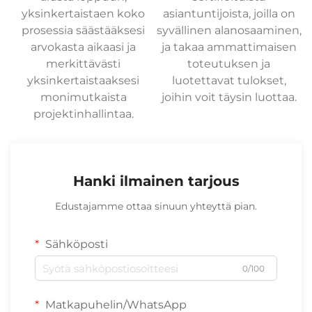
yksinkertaistaen koko
asiantuntijoista, joilla on
prosessia säästääksesi
syvällinen alanosaaminen,
arvokasta aikaasi ja
ja takaa ammattimaisen
merkittävästi
toteutuksen ja
yksinkertaistaaksesi
luotettavat tulokset,
monimutkaista
joihin voit täysin luottaa.
projektinhallintaa.
Hanki ilmainen tarjous
Edustajamme ottaa sinuun yhteyttä pian.
Sähköposti
0/100
Matkapuhelin/WhatsApp