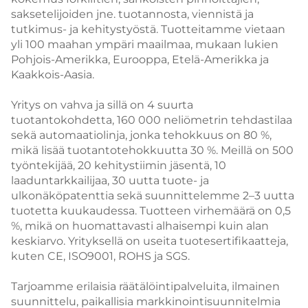
saksetelijoiden jne. tuotannosta, viennistä ja
tutkimus- ja kehitystyöstä.
Tuotteitamme vietaan
yli 100 maahan ympäri maailmaa, mukaan lukien
Pohjois-Amerikka, Eurooppa, Etelä-Amerikka ja
Kaakkois-Aasia.
Yritys on vahva ja sillä on 4 suurta
tuotantokohdetta, 160 000 neliömetrin tehdastilaa
sekä automaatiolinja, jonka tehokkuus on 80 %,
mikä lisää tuotantotehokkuutta 30 %.
Meillä on 500
työntekijää, 20 kehitystiimin jäsentä, 10
laaduntarkkailijaa, 30 uutta tuote- ja
ulkonäköpatenttia sekä suunnittelemme 2–3 uutta
tuotetta kuukaudessa.
Tuotteen virhemäärä on 0,5
%, mikä on huomattavasti alhaisempi kuin alan
keskiarvo.
Yrityksellä on useita tuotesertifikaatteja,
kuten CE, ISO9001, ROHS ja SGS.
Tarjoamme erilaisia räätälöintipalveluita, ilmainen
suunnittelu, paikallisia markkinointisuunnitelmia