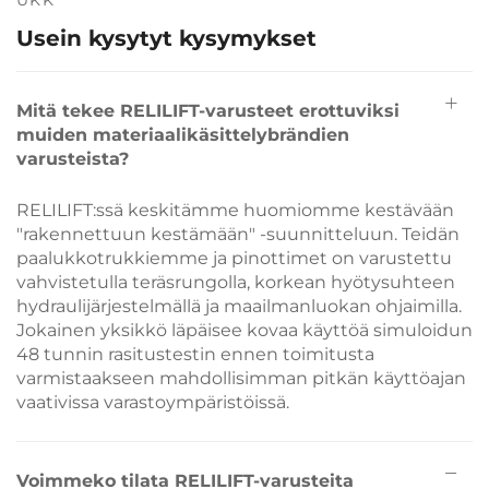
UKK
Usein kysytyt kysymykset
Mitä tekee RELILIFT-varusteet erottuviksi
muiden materiaalikäsittelybrändien
varusteista?
RELILIFT:ssä keskitämme huomiomme kestävään
"rakennettuun kestämään" -suunnitteluun. Teidän
paalukkotrukkiemme ja pinottimet on varustettu
vahvistetulla teräsrungolla, korkean hyötysuhteen
hydraulijärjestelmällä ja maailmanluokan ohjaimilla.
Jokainen yksikkö läpäisee kovaa käyttöä simuloidun
48 tunnin rasitustestin ennen toimitusta
varmistaakseen mahdollisimman pitkän käyttöajan
vaativissa varastoympäristöissä.
Voimmeko tilata RELILIFT-varusteita