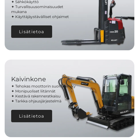
✦ Sähkökäyttö
✦ Turvallisuusominaisuudet
mukana
✦ Käyttäjäystävälliset ohjaimet
Lisätietoa
Kaivinkone
✦ Tehokas moottorin suorituskyky
✦ Monipuoliset liitännät
✦ Kestävä rakenneratkaisu
✦ Tarkka ohjausjärjestelmä
Lisätietoa