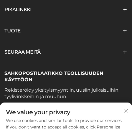
PIKALINKKI
TUOTE
SEURAA MEITÄ
SAHKOPOSTILAATIKKO TEOLLISUUDEN
KÄYTTÖÖN
Rekisteröidy yksityismyyntiin, uusiin julkaisuihin,
tyylivinkkeihin ja muuhun.
Sähköpostiosoitteesi
We value your privacy
We use cookies and similar tools to provide our services.
If you don't want to accept all cookies, click Personalize
Subscribe