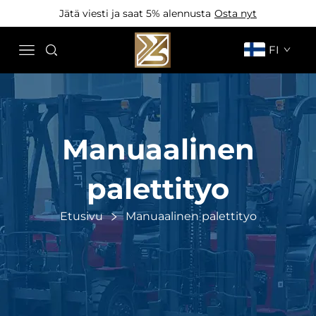
Jätä viesti ja saat 5% alennusta
Osta nyt
FI
Manuaalinen
palettityo
Etusivu
Manuaalinen palettityo