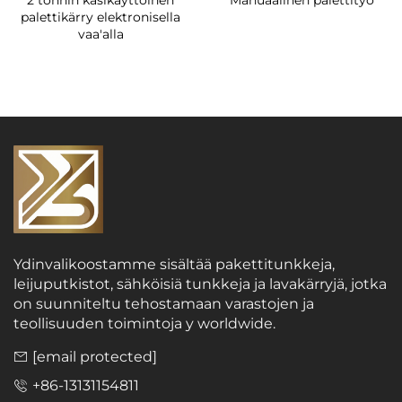
2 tonnin käsikäyttöinen
Manuaalinen palettityo
palettikärry elektronisella
vaa'alla
Ydinvalikoostamme sisältää pakettitunkkeja,
leijuputkistot, sähköisiä tunkkeja ja lavakärryjä, jotka
on suunniteltu tehostamaan varastojen ja
teollisuuden toimintoja y worldwide.
[email protected]
+86-13131154811