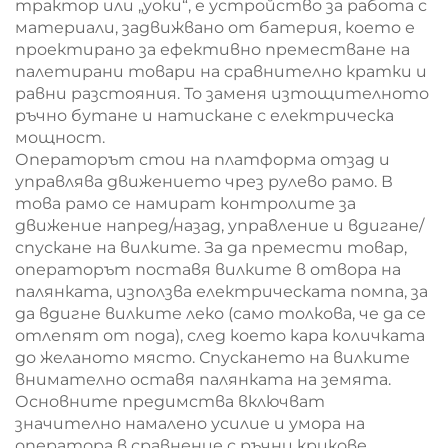
трактор или „уоки“, е устройство за работа с
материали, задвижвано от батерия, което е
проектирано за ефективно преместване на
палетирани товари на сравнително кратки и
равни разстояния. То заменя изтощителното
ръчно бутане и натискане с електрическа
мощност.
Операторът стои на платформа отзад и
управлява движението чрез рулево рамо. В
това рамо се намират контролите за
движение напред/назад, управление и вдигане/
спускане на вилките. За да премести товар,
операторът поставя вилките в отвора на
палянката, използва електрическата помпа, за
да вдигне вилките леко (само толкова, че да се
отлепят от пода), след което кара количката
до желаното място. Спускането на вилките
внимателно оставя палянката на земята.
Основните предимства включват
значително намалено усилие и умора на
оператора в сравнение с ръчни крикове,