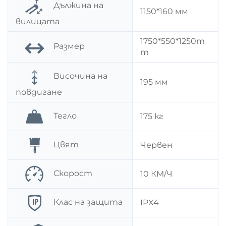
Дължина на
1150*160 мм
вилицата
1750*550*1250m
Размер
m
Височина на
195 мм
повдигане
Тегло
175 кг
Цвят
Червен
Скорост
10 КМ/Ч
Клас на защита
IPX4