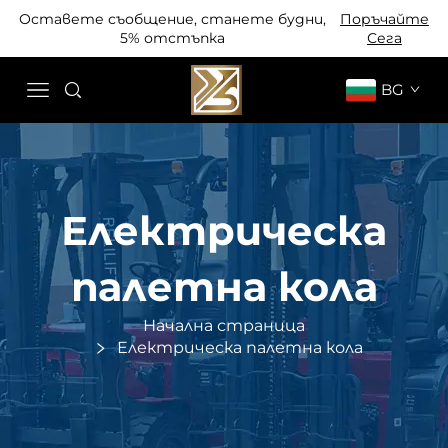
Оставете съобщение, станете будни,
Поръчайте
5% отстъпка
Сега
BG
Електрическа
палетна кола
Начална страница
Електрическа палетна кола