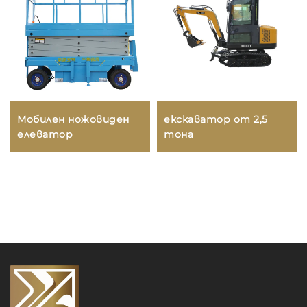
Мобилен ножовиден
екскаватор от 2,5
елеватор
тона