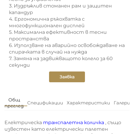
3. Издръжлив стоманен рам и защитен
капандур
4. Ергономична ръкохватка с
многофункционален дисплей
5. Максимална ефективност в тесни
пространства
6. Използване на аварийно освобождаване на
спирачката в случай на нужда
7. Замяна на задвижващото колело за 60
секунди
Заявка
Общ
Спецификации
Характеристики
Галерия
преглед
Електрическа
транспалетна количка
, също
известен като електрически палетен