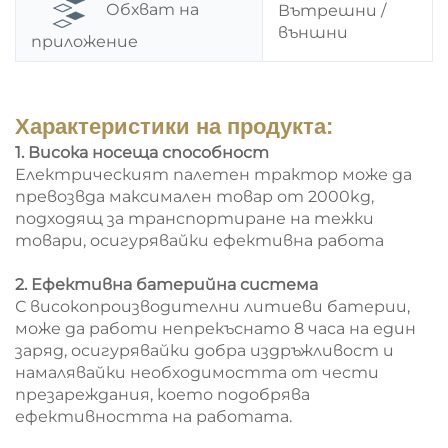
Обхват на
Вътрешни /
външни
приложение
Характеристики на продукта:
1. Висока носеща способност
Електрическият палетен трактор може да
превозвда максимален товар от 2000kg,
подходящ за транспортиране на тежки
товари, осигурявайки ефективна работа
2. Ефективна батерийна система
С високопроизводителни литиеви батерии,
може да работи непрекъснато 8 часа на един
заряд, осигурявайки добра издръжливост и
намалявайки необходимостта от чести
презареждания, което подобрява
ефективността на работата.