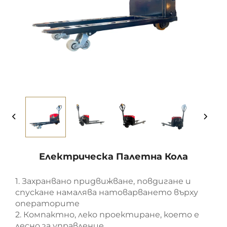
Електрическа Палетна Кола
1. Захранвано придвижване, повдигане и
спускане намалява натоварването върху
операторите
2. Компактно, леко проектиране, което е
лесно за управление