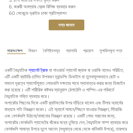
5. চাপা জায়গায় দক্ষতা বৃদ্ধি করুন
6. জরুরী অবস্থায় ব্রেক রিলিজ ব্যবহার করুন
60 সেকেন্ডে ড্রাইভ চাকা প্রতিস্থাপন
তথ্য জানতে
সারসংক্ষেপ
বিবরণ
বৈশিষ্ট্যসমূহ
গ্যালারি
প্রয়োগ
সুপারিশকৃত পণ্য
একটি বৈদ্যুতিক
প্যালেট ট্রাক
যা পাওয়ার্ড প্যালেট জ্যাক বা ওয়াকি নামেও পরিচিত,
এটি একটি ব্যাটারি-চালিত উপকরণ হ্যান্ডলিং ডিভাইস যা তুলনামূলকভাবে ছোট ও
সমতল দূরত্বে প্যালেটযুক্ত লোডগুলি দক্ষতার সাথে স্থানান্তর করার জন্য ডিজাইন
করা হয়েছে। এটি শারীরিক কষ্টকর ম্যানুয়াল ঠেলাঠেলি ও পাম্পিং-এর পরিবর্তে
বৈদ্যুতিক শক্তি ব্যবহার করে।
অপারেটর পিছনের দিকে একটি প্ল্যাটফর্মের উপর দাঁড়িয়ে থাকেন এবং টিলার অ্যার্মের
মাধ্যমে গতি নিয়ন্ত্রণ করেন। এই অ্যার্মে সামনে/পিছনে যাওয়ার নিয়ন্ত্রণ, স্টিয়ারিং
এবং ফোর্কগুলি উঠানো/নামানোর নিয়ন্ত্রণ রয়েছে। একটি লোড সরানোর জন্য,
অপারেটর ফোর্কগুলি প্যালেটের খাঁজের মধ্যে ঢুকিয়ে দেন, বৈদ্যুতিক পাম্প ব্যবহার করে
ফোর্কগুলি সামান্য উপরে তুলে আনেন (শুধুমাত্র মেঝে থেকে খানিকটা উপরে), তারপরে