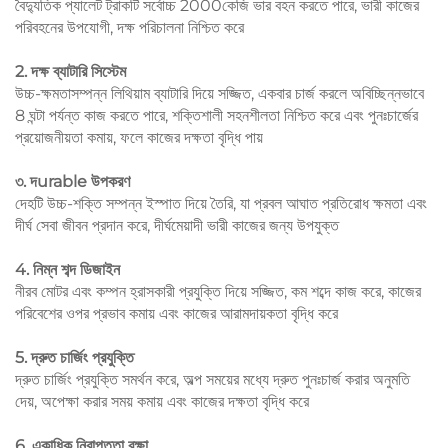
বৈদ্যুতিক প্যালেট ট্রাকটি সর্বোচ্চ 2000কেজি ভার বহন করতে পারে, ভারী কাজের
পরিবহনের উপযোগী, দক্ষ পরিচালনা নিশ্চিত করে
2. দক্ষ ব্যাটারি সিস্টেম
উচ্চ-ক্ষমতাসম্পন্ন লিথিয়াম ব্যাটারি দিয়ে সজ্জিত, একবার চার্জ করলে অবিচ্ছিন্নভাবে
8 ঘন্টা পর্যন্ত কাজ করতে পারে, শক্তিশালী সহনশীলতা নিশ্চিত করে এবং পুনঃচার্জের
প্রয়োজনীয়তা কমায়, ফলে কাজের দক্ষতা বৃদ্ধি পায়
৩. দurable উপকরণ
দেহটি উচ্চ-শক্তি সম্পন্ন ইস্পাত দিয়ে তৈরি, যা প্রবল আঘাত প্রতিরোধ ক্ষমতা এবং
দীর্ঘ সেবা জীবন প্রদান করে, দীর্ঘমেয়াদী ভারী কাজের জন্য উপযুক্ত
4. নিম্ন শব্দ ডিজাইন
নীরব মোটর এবং কম্পন হ্রাসকারী প্রযুক্তি দিয়ে সজ্জিত, কম শব্দে কাজ করে, কাজের
পরিবেশের ওপর প্রভাব কমায় এবং কাজের আরামদায়কতা বৃদ্ধি করে
5. দ্রুত চার্জিং প্রযুক্তি
দ্রুত চার্জিং প্রযুক্তি সমর্থন করে, অল্প সময়ের মধ্যে দ্রুত পুনঃচার্জ করার অনুমতি
দেয়, অপেক্ষা করার সময় কমায় এবং কাজের দক্ষতা বৃদ্ধি করে
6. একাধিক নিরাপত্তা রক্ষা