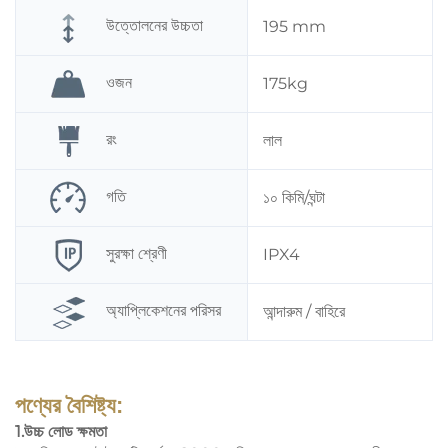
উত্তোলনের উচ্চতা
195 mm
ওজন
175kg
রং
লাল
গতি
১০ কিমি/ঘন্টা
সুরক্ষা শ্রেণী
IPX4
অ্যাপ্লিকেশনের পরিসর
আন্দারুম / বাহিরে
পণ্যের বৈশিষ্ট্য:
1.উচ্চ লোড ক্ষমতা