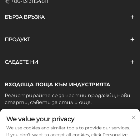
+86-13131154811
БЪРЗА ВРЪЗКА
ПРОДУКТ
СЛЕДЕТЕ НИ
ВХОДЯЩА ПОЩА КЪМ ИНДУСТРИЯТА
Регистрирайте се за частни продажби, нови
старти, съвети за стил и още.
Вашият имейл
We value your privacy
We use cookies and similar tools to provide our services.
If you don't want to accept all cookies, click Personalize
Subscribe