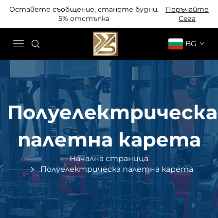
Оставете съобщение, станете будни,
Поръчайте
5% отстъпка
Сега
BG
Полуелектрическа
палетна карета
Начална страница
Полуелектрическа палетна карета