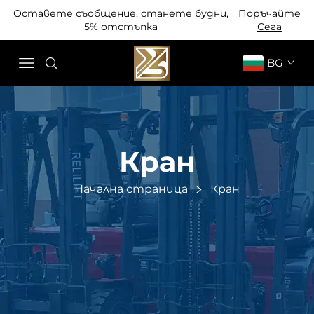
Оставете съобщение, станете будни,
Поръчайте
5% отстъпка
Сега
BG
Кран
Начална страница
Кран