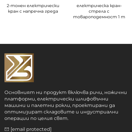
2-тонен електрически
електрическа кран-
кран с напречна греда
стрела с
товароподемност 1 т
Основният ни продукт включва ричи, ножични
платформи, електрически шлифовъчни
машини и палетни рокли, проектирани да
оптимизират складовите и индустриални
операции по целия свят.
[email protected]