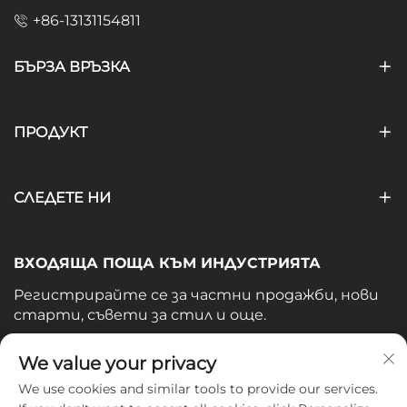
+86-13131154811
БЪРЗА ВРЪЗКА
ПРОДУКТ
СЛЕДЕТЕ НИ
ВХОДЯЩА ПОЩА КЪМ ИНДУСТРИЯТА
Регистрирайте се за частни продажби, нови
старти, съвети за стил и още.
Вашият имейл
We value your privacy
We use cookies and similar tools to provide our services.