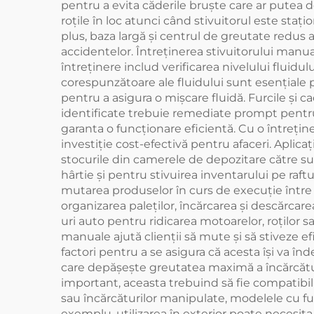
pentru a evita căderile bruște care ar putea 
roțile în loc atunci când stivuitorul este stați
plus, baza largă și centrul de greutate redus a
accidentelor. Întreținerea stivuitorului manua
întreținere includ verificarea nivelului fluidul
corespunzătoare ale fluidului sunt esențiale p
pentru a asigura o mișcare fluidă. Furcile și c
identificate trebuie remediate prompt pentru
garanta o funcționare eficientă. Cu o întreține
investiție cost-efectivă pentru afaceri. Aplicaț
stocurile din camerele de depozitare către su
hârtie și pentru stivuirea inventarului pe raftu
mutarea produselor în curs de execuție între s
organizarea paleților, încărcarea și descărcarea
uri auto pentru ridicarea motoarelor, roților s
manuale ajută clienții să mute și să stiveze e
factori pentru a se asigura că acesta își va înd
care depășește greutatea maximă a încărcături
important, aceasta trebuind să fie compatibilă 
sau încărcăturilor manipulate, modelele cu fu
exemplu, utilizarea în exterior poate necesita u