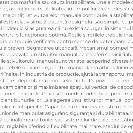
deteriora mărfurile sau cauza instabilitate. Unele modele
onar, asigurându-i stabilitatea în timpul încărcării, descăr
l majorității stivuitoarelor manuale contribuie la stabilit
l este relativ simplă, datorită designului său simplu cu p
ui hidraulic și asigurarea că nu există scurgeri în sistemul
entru o funcționare optimă. Roțile și rotilele trebuie ins
adrelor trebuie verificate pentru semne de deteriorare, cu
 a preveni degradarea ulterioară. Mecanismul pompei ma
re adecvată, un stivuitor manual poate oferi servicii fiabil
iile stivuitorului manual sunt variate, acoperind diverse in
prafețele de vânzare, pentru manipularea articolelor în 
ri înalte. În industria de producție, ajută la transportul ma
tații și depozitarea produselor finite. Depozitele și cent
 camioanelor și maximizarea spațiului vertical de depozitare
au uneltelor grele. Chiar și în medii rezidențiale, precum
ficient bunurile lor. La alegerea unui stivuitor manual, co
eplini rolul specific. Capacitatea de încărcare este o prior
lor de manipulat asigurând siguranța și durabilitatea. În
cu înălțimea rafturilor sau sistemelor de paletiere. Lățim
rci reglabile oferind o flexibilitate mai mare. Mediul de
n stivuitor cu caracteristici rezistente la intemperii, în ti