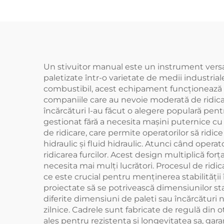
Un stivuitor manual este un instrument versati
paletizate într-o varietate de medii industria
combustibil, acest echipament funcționează e
companiile care au nevoie moderată de ridicar
încărcături l-au făcut o alegere populară pentru
gestionat fără a necesita mașini puternice cu
de ridicare, care permite operatorilor să ridi
hidraulic și fluid hidraulic. Atunci când opera
ridicarea furcilor. Acest design multiplică forț
necesita mai mulți lucrători. Procesul de ridi
ce este crucial pentru menținerea stabilității î
proiectate să se potrivească dimensiunilor sta
diferite dimensiuni de paleti sau încărcături n
zilnice. Cadrele sunt fabricate de regulă din o
ales pentru rezistența și longevitatea sa, gar