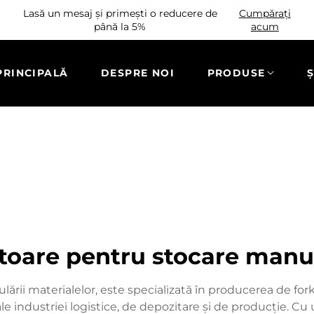
Lasă un mesaj și primești o reducere de
Cumpărați
până la 5%
acum
PRINCIPALĂ
DESPRE NOI
PRODUSE
Ș
ovatoare pentru stocare man
ării materialelor, este specializată în producerea de forkl
ale industriei logistice, de depozitare și de producție. 