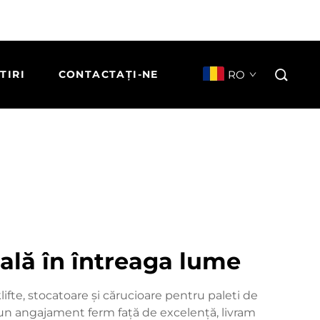
RO
TIRI
CONTACTAȚI-NE
uală în întreaga lume
ifte, stocatoare și cărucioare pentru paleti de
Cu un angajament ferm față de excelență, livram