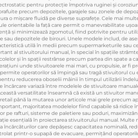
ctrostatic pentru protecție împotriva ruginei și coroziun
afuite precum depozitele, garajele sau zonele de depozit
ura o mișcare fluidă pe diverse suprafețe. Cele mai mul
otule orientabile la față care permit o manevrabilitate ușo
nță și minimizează zgomotul, fiind potrivite pentru utili
e sau depozitele de birouri. Unele modele includ, de a
racteristică utilă în medii precum supermarketurile sau c
rtant al stivuitorului manual, în special în spațiile strâm
colelor și în spații restrânse precum partea din spate a 
perațiuni unde stivuitoarele mai mari, cu propulsie, ar fi 
 permite operatorilor să împingă sau tragă stivuitorul cu 
tru reducerea oboselii mâinii în timpul utilizării înde
e încărcare variază între modelele de stivuitoare manuale
ceastă versatilitate înseamnă că există un stivuitor manua
e retail până la mutarea unor articole mai grele precum ap
ortant, majoritatea modelelor fiind capabile să ridice încă
lor pe rafturi, sisteme de paletiere sau poduri, maximizân
erație esențială în proiectarea stivuitorului manual. Mul
ea încărcăturilor care depășesc capacitatea nominală, red
olat printr-o supapă de evacuare, permițând operatorilor 