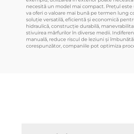
necesită un model mai compact. Prețul este un 
va oferi o valoare mai bună pe termen lung com
soluție versatilă, eficientă și economică pen
hidraulică, construcție durabilă, manevrabilita
stivuirea mărfurilor în diverse medii. Indifere
manuală, reduce riscul de leziuni și îmbunătăț
corespunzător, companiile pot optimiza proce