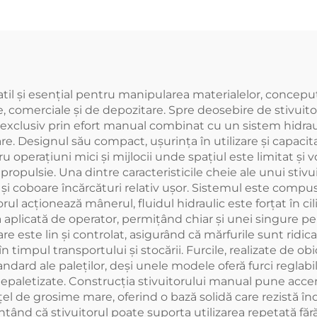
l și esențial pentru manipularea materialelor, conceput p
le, comerciale și de depozitare. Spre deosebire de stivuit
xclusiv prin efort manual combinat cu un sistem hidrauli
e. Designul său compact, ușurința în utilizare și capac
 operațiuni mici și mijlocii unde spațiul este limitat și v
 propulsie. Una dintre caracteristicile cheie ale unui sti
ce și coboare încărcături relativ ușor. Sistemul este com
torul acționează mânerul, fluidul hidraulic este forțat în 
a aplicată de operator, permițând chiar și unei singure per
care este lin și controlat, asigurând că mărfurile sunt rid
n timpul transportului și stocării. Furcile, realizate de obi
ndard ale paleților, deși unele modele oferă furci reglabi
epaletizate. Construcția stivuitorului manual pune accent 
țel de grosime mare, oferind o bază solidă care rezistă înd
antând că stivuitorul poate suporta utilizarea repetată fă