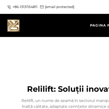
+86-13131154811
[email protected]
PAGINA 
Relilift: Soluții in
Relilift, un nume de seamă în sectorul manipul
înaltă calitate, adaptate cerințelor dinamice 