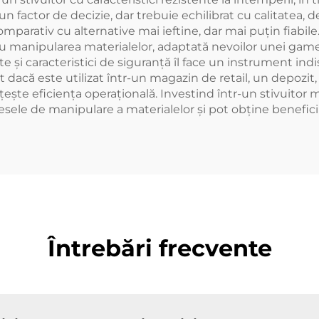
factor de decizie, dar trebuie echilibrat cu calitatea, de
parativ cu alternative mai ieftine, dar mai puțin fiabile.
tru manipularea materialelor, adaptată nevoilor unei gam
te și caracteristici de siguranță îl face un instrument indi
nt dacă este utilizat într-un magazin de retail, un depozit,
ește eficiența operațională. Investind într-un stivuitor m
sele de manipulare a materialelor și pot obține benefici
Întrebări frecvente