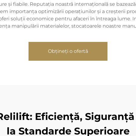
ure și fiabile. Reputația noastră internațională se bazează
egem importanța optimizării operațiunilor și a creșterii pr
i soluții economice pentru afaceri în întreaga lume. Ind
iența manipulării materialelor, stocatoarele noastre manu
Obțineți o ofertă
ilift: Eficiență, Siguranță 
la Standarde Superioare