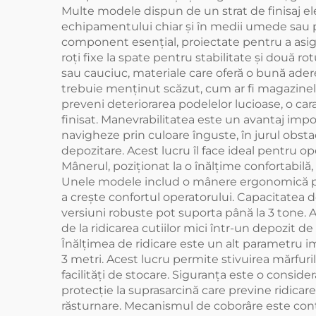
Multe modele dispun de un strat de finisaj ele
echipamentului chiar și în medii umede sau pr
component esențial, proiectate pentru a asig
roți fixe la spate pentru stabilitate și două r
sau cauciuc, materiale care oferă o bună adere
trebuie menținut scăzut, cum ar fi magazinel
preveni deteriorarea podelelor lucioase, o ca
finisat. Manevrabilitatea este un avantaj impo
navigheze prin culoare înguste, în jurul obsta
depozitare. Acest lucru îl face ideal pentru o
Mânerul, poziționat la o înălțime confortabilă,
Unele modele includ o mânere ergonomică pen
a crește confortul operatorului. Capacitatea d
versiuni robuste pot suporta până la 3 tone. A
de la ridicarea cutiilor mici într-un depozit d
Înălțimea de ridicare este un alt parametru imp
3 metri. Acest lucru permite stivuirea mărfuri
facilități de stocare. Siguranța este o consid
protecție la suprasarcină care previne ridicar
răsturnare. Mecanismul de coborâre este contr