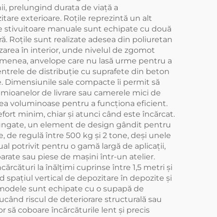
ii, prelungind durata de viață a
are exterioare. Roțile reprezintă un alt
te stivuitoare manuale sunt echipate cu două
ară. Roțile sunt realizate adesea din poliuretan
zarea în interior, unde nivelul de zgomot
semenea, anvelope care nu lasă urme pentru a
entrele de distribuție cu suprafete din beton
te. Dimensiunile sale compacte îi permit să
camioanelor de livrare sau camerele mici de
prea voluminoase pentru a funcționa eficient.
efort minim, chiar și atunci când este încărcat.
lungate, un element de design gândit pentru
, de regulă între 500 kg și 2 tone, deși unele
l potrivit pentru o gamă largă de aplicații,
arate sau piese de mașini într-un atelier.
rcături la înălțimi cuprinse între 1,5 metri și
d spațiul vertical de depozitare în depozite și
te modele sunt echipate cu o supapă de
ucând riscul de deteriorare structurală sau
să coboare încărcăturile lent și precis