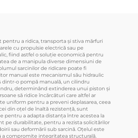
entru a ridica, transporta și stiva mărfuri
oarele cu propulsie electrică sau pe
c, fiind astfel o soluție economică pentru
itatea de a manipula diverse dimensiuni de
olumul sarcinilor de ridicare poate fi
vuitor manual este mecanismul său hidraulic
pus dintr-o pompă manuală, un cilindru
cilindru, determinând extinderea unui piston și
soane să ridice încărcături care altfel ar
icate uniform pentru a preveni deplasarea, ceea
cei din oțel de înaltă rezistență, sunt
le pentru a adapta distanța între acestea la
pe durabilitate, pentru a rezista solicitărilor
oirii sau deformării sub sarcină. Oțelul este
ră a compromite integritatea structurală.