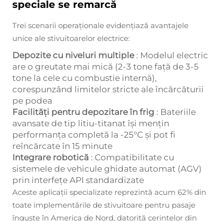
speciale se remarcă
Trei scenarii operaționale evidențiază avantajele
unice ale stivuitoarelor electrice:
Depozite cu niveluri multiple
: Modelul electric
are o greutate mai mică (2-3 tone față de 3-5
tone la cele cu combustie internă),
corespunzând limitelor stricte ale încărcăturii
pe podea
Facilități pentru depozitare în frig
: Bateriile
avansate de tip litiu-titanat își mențin
performanța completă la -25°C și pot fi
reîncărcate în 15 minute
Integrare robotică
: Compatibilitate cu
sistemele de vehicule ghidate automat (AGV)
prin interfețe API standardizate
Aceste aplicații specializate reprezintă acum 62% din
toate implementările de stivuitoare pentru pasaje
înguste în America de Nord, datorită cerințelor din