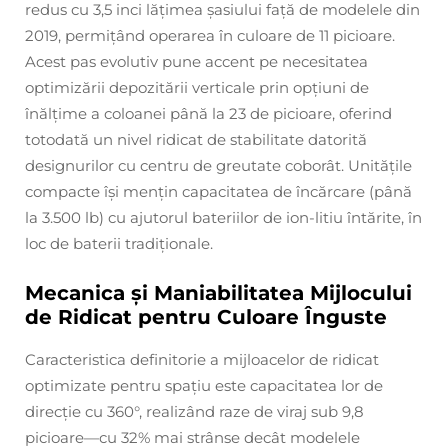
redus cu 3,5 inci lățimea șasiului față de modelele din
2019, permițând operarea în culoare de 11 picioare.
Acest pas evolutiv pune accent pe necesitatea
optimizării depozitării verticale prin opțiuni de
înălțime a coloanei până la 23 de picioare, oferind
totodată un nivel ridicat de stabilitate datorită
designurilor cu centru de greutate coborât. Unitățile
compacte își mențin capacitatea de încărcare (până
la 3.500 lb) cu ajutorul bateriilor de ion-litiu întărite, în
loc de baterii tradiționale.
Mecanica și Maniabilitatea Mijlocului
de Ridicat pentru Culoare Înguste
Caracteristica definitorie a mijloacelor de ridicat
optimizate pentru spațiu este capacitatea lor de
direcție cu 360°, realizând raze de viraj sub 9,8
picioare—cu 32% mai strânse decât modelele