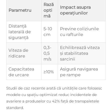
Rază
Impact asupra
Parametru
opti
operațiunilor
mă
Distanță
5-10
Previne coliziunile
laterală de
cm
cu rafturile
siguranță
0,3-
Echilibrează viteza
Viteza de
0,5
și stabilitatea
ridicare
m/s
sarcinii
Capacitatea
Asigură navigarea
≥10%
de urcare
pe rampe
Studii de caz recente arată că unitățile care folosesc
modele cu spațiu optimizat reduc incidentele de
avariere a produselor cu 42% față de transpaletele
standard.