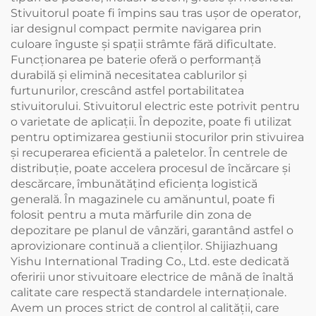
Stivuitorul poate fi împins sau tras ușor de operator,
iar designul compact permite navigarea prin
culoare înguste și spații strâmte fără dificultate.
Funcționarea pe baterie oferă o performanță
durabilă și elimină necesitatea cablurilor și
furtunurilor, crescând astfel portabilitatea
stivuitorului. Stivuitorul electric este potrivit pentru
o varietate de aplicații. În depozite, poate fi utilizat
pentru optimizarea gestiunii stocurilor prin stivuirea
și recuperarea eficientă a paletelor. În centrele de
distribuție, poate accelera procesul de încărcare și
descărcare, îmbunătățind eficiența logistică
generală. În magazinele cu amănuntul, poate fi
folosit pentru a muta mărfurile din zona de
depozitare pe planul de vânzări, garantând astfel o
aprovizionare continuă a clienților. Shijiazhuang
Yishu International Trading Co., Ltd. este dedicată
oferirii unor stivuitoare electrice de mână de înaltă
calitate care respectă standardele internaționale.
Avem un proces strict de control al calității, care