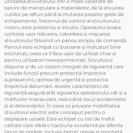
utilizarea stivuitorului într-o mare varietate de
sarcini de manipulare a materialelor, de la stivuirea
cutiilor pe rafturi până la mutarea pieselor grele de
echipamente. Sistemul de control al stivuitorului
nostru este prietenos și intuitiv. Operatorul poate
controla ușor ridicarea, coborârea și mișcarea
stivuitorului folosind un panou simplu de comandă.
Panoul este echipat cu butoane și indicatori bine
etichetați, ceea ce îl face ușor de utilizat chiar și
pentru utilizatori neexperimentați. Stivuitorul
dispune și de un sistem integrat de siguranță care
include funcții precum protecția împotriva
suprasarcinii, oprirea de urgență și protecția
împotriva răsturnării. Aceste caracteristici de
siguranță asigură atât siguranța operatorului cât și a
mărfurilor manipulate, reducând riscul accidentelor
și al deteriorărilor. În ceea ce privește mobilitatea,
stivuitorul electric este conceput pentru o
deplasare ușoară. Este echipat cu roți de înaltă
calitate care oferă o tracțiune excelentă pe diferite
tipuri de podele, inclusiv beton, gresie și mochetă.