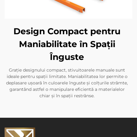
Design Compact pentru
Maniabilitate în Spații
Înguste
Grație designului compact, stivuitoarele manuale sunt
ideale pentru spații limitate. Maniabilitatea lor permite o
deplasare ușoară în culoarele înguste și colțurile strâmte,
garantând astfel o manipulare eficientă a materialelor
chiar și în spații restrânse.