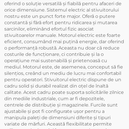
oferind o soluție versatilă și fiabilă pentru afaceri de
orice dimensiune. Sistemul electric al stivuitorului
nostru este un punct forte major. Oferă o putere
constantă și fără efort pentru ridicarea și mutarea
sarcinilor, eliminând efortul fizic asociat
stivuitoarelor manuale. Motorul electric este foarte
eficient, consumând mai puțină energie, dar oferind
o performanță robustă. Aceasta nu doar că reduce
costurile de funcționare, ci contribuie și la o
operațiune mai sustenabilă și prietenoasă cu
mediul. Motorul este, de asemenea, conceput să fie
silențios, creând un mediu de lucru mai confortabil
pentru operatori. Stivuitorul electric dispune de un
cadru solid și durabil realizat din oțel de înaltă
calitate. Acest cadru poate suporta solicitările zilnice
din mediile industriale, cum ar fi depozitele,
centrele de distribuție și magazinele. Furcile sunt
ajustabile și pot fi configurate ușor pentru a
manipula paleți de dimensiuni diferite și tipuri
variate de mărfuri. Această flexibilitate permite