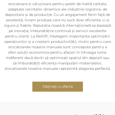
stocatoare și cărucioare pentru paleti de înaltă calitate,
adaptate cerințelor dinamice ale industriei logistice, de
depozitare și de producție. Cu un angajament ferm față de
excelență, livram produse care nu sunt doar eficiente, ci și
sigure și fiabile. Reputația noastră internațională se bazează
pe inovație, îmbunătățire continuă și servicii excelente
pentru clienți. La Relilift, înțelegem importanța optimizării
operațiunilor și a creșterii productivității, motiv pentru care
stocatoarele noastre manuale sunt concepute pentru a
oferi soluții economice pentru afaceri în întreaga lume.
Indiferent dacă doriți să optimizați spațiul din depozit sau
să îmbunătățiți eficiența manipulării materialelor,
stocatoarele noastre manuale reprezintă alegerea perfectă.
Obțineți o ofertă