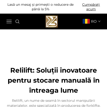
Lasă un mesaj și primești o reducere de
Cumpărați
până la 5%
acum
RO
Relilift: Soluții inovatoare
pentru stocare manuală în
întreaga lume
Relilift, un nume de seamă în sectorul manipulării
materialelor, este specializată în producerea de forklifte,