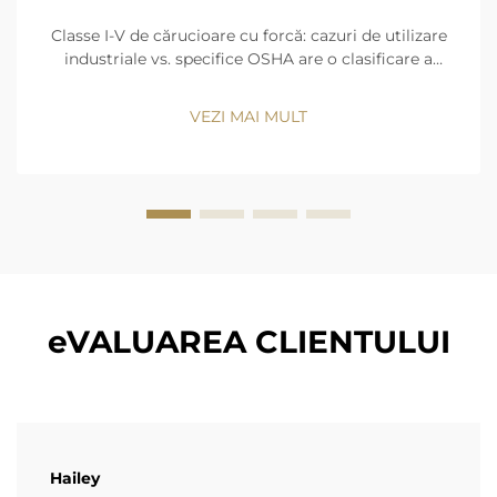
Classe I-V de cărucioare cu forcă: cazuri de utilizare
industriale vs. specifice OSHA are o clasificare a
cărucioarelor cu forcă în cinci clase de surse de
energie și design și clase. Beneficiile emisiilor zero, şi
VEZI MAI MULT
precizia de mişcare păstra Clasa I (camion cu şofer
electric...
eVALUAREA CLIENTULUI
Hailey