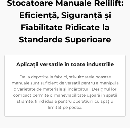
Stocatoare Manuale Relilift:
Eficiență, Siguranță și
Fiabilitate Ridicate la
Standarde Superioare
Aplicaţii versatile în toate industriile
De la depozite la fabrici, stivuitoarele noastre
manuale sunt suficient de versatil pentru a manipula
o varietate de materiale și încărcături. Designul lor
compact permite o manevrabilitate ușoară în spații
strâmte, fiind ideale pentru operațiuni cu spațiu
limitat pe podea.