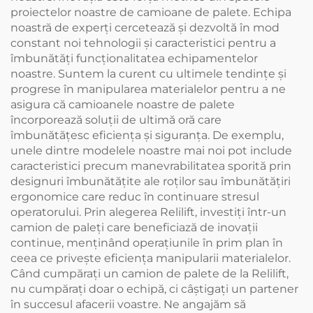
proiectelor noastre de camioane de palete. Echipa
noastră de experţi cercetează şi dezvoltă în mod
constant noi tehnologii şi caracteristici pentru a
îmbunătăţi funcţionalitatea echipamentelor
noastre. Suntem la curent cu ultimele tendinţe şi
progrese în manipularea materialelor pentru a ne
asigura că camioanele noastre de palete
încorporează soluţii de ultimă oră care
îmbunătăţesc eficienţa şi siguranţa. De exemplu,
unele dintre modelele noastre mai noi pot include
caracteristici precum manevrabilitatea sporită prin
designuri îmbunătățite ale roților sau îmbunătățiri
ergonomice care reduc în continuare stresul
operatorului. Prin alegerea Relilift, investiţi într-un
camion de paleţi care beneficiază de inovaţii
continue, menţinând operaţiunile în prim plan în
ceea ce priveşte eficienţa manipularii materialelor.
Când cumpăraţi un camion de palete de la Relilift,
nu cumpăraţi doar o echipă, ci câştigaţi un partener
în succesul afacerii voastre. Ne angajăm să