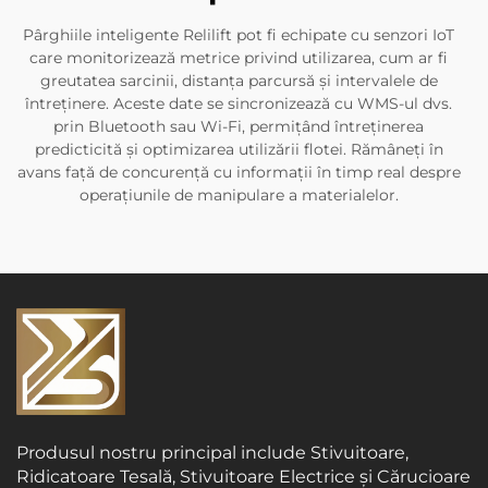
Pârghiile inteligente Relilift pot fi echipate cu senzori IoT
care monitorizează metrice privind utilizarea, cum ar fi
greutatea sarcinii, distanța parcursă și intervalele de
întreținere. Aceste date se sincronizează cu WMS-ul dvs.
prin Bluetooth sau Wi-Fi, permițând întreținerea
predicticită și optimizarea utilizării flotei. Rămâneți în
avans față de concurență cu informații în timp real despre
operațiunile de manipulare a materialelor.
Produsul nostru principal include Stivuitoare,
Ridicatoare Tesală, Stivuitoare Electrice și Cărucioare