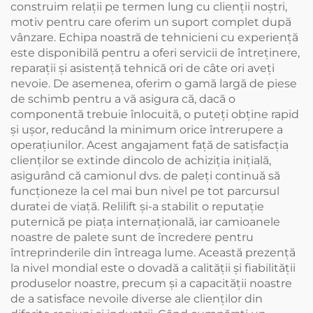
construim relaţii pe termen lung cu clienţii noştri,
motiv pentru care oferim un suport complet după
vânzare. Echipa noastră de tehnicieni cu experienţă
este disponibilă pentru a oferi servicii de întreţinere,
reparaţii şi asistenţă tehnică ori de câte ori aveţi
nevoie. De asemenea, oferim o gamă largă de piese
de schimb pentru a vă asigura că, dacă o
componentă trebuie înlocuită, o puteți obține rapid
și ușor, reducând la minimum orice întrerupere a
operațiunilor. Acest angajament față de satisfacția
clienților se extinde dincolo de achiziția inițială,
asigurând că camionul dvs. de paleți continuă să
funcționeze la cel mai bun nivel pe tot parcursul
duratei de viață. Relilift şi-a stabilit o reputaţie
puternică pe piaţa internaţională, iar camioanele
noastre de palete sunt de încredere pentru
întreprinderile din întreaga lume. Această prezență
la nivel mondial este o dovadă a calității și fiabilității
produselor noastre, precum și a capacității noastre
de a satisface nevoile diverse ale clienților din