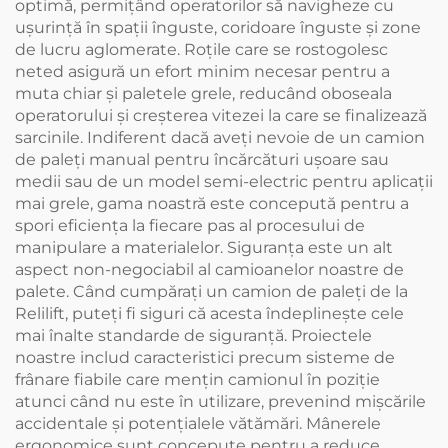
optimă, permiţând operatorilor să navigheze cu
uşurinţă în spaţii înguste, coridoare înguste şi zone
de lucru aglomerate. Roţile care se rostogolesc
neted asigură un efort minim necesar pentru a
muta chiar şi paletele grele, reducând oboseala
operatorului şi creşterea vitezei la care se finalizează
sarcinile. Indiferent dacă aveți nevoie de un camion
de paleți manual pentru încărcături ușoare sau
medii sau de un model semi-electric pentru aplicații
mai grele, gama noastră este concepută pentru a
spori eficiența la fiecare pas al procesului de
manipulare a materialelor. Siguranţa este un alt
aspect non-negociabil al camioanelor noastre de
palete. Când cumpăraţi un camion de paleţi de la
Relilift, puteţi fi siguri că acesta îndeplineşte cele
mai înalte standarde de siguranţă. Proiectele
noastre includ caracteristici precum sisteme de
frânare fiabile care mențin camionul în poziție
atunci când nu este în utilizare, prevenind mișcările
accidentale și potențialele vătămări. Mânerele
ergonomice sunt concepute pentru a reduce