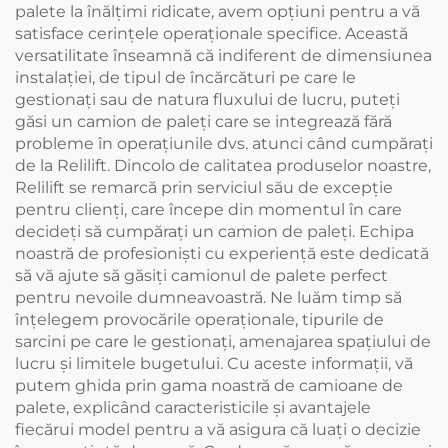
palete la înălțimi ridicate, avem opțiuni pentru a vă
satisface cerințele operaționale specifice. Această
versatilitate înseamnă că indiferent de dimensiunea
instalației, de tipul de încărcături pe care le
gestionați sau de natura fluxului de lucru, puteți
găsi un camion de paleți care se integrează fără
probleme în operațiunile dvs. atunci când cumpărați
de la Relilift. Dincolo de calitatea produselor noastre,
Relilift se remarcă prin serviciul său de excepţie
pentru clienţi, care începe din momentul în care
decideţi să cumpăraţi un camion de paleţi. Echipa
noastră de profesionişti cu experienţă este dedicată
să vă ajute să găsiţi camionul de palete perfect
pentru nevoile dumneavoastră. Ne luăm timp să
înţelegem provocările operaţionale, tipurile de
sarcini pe care le gestionaţi, amenajarea spaţiului de
lucru şi limitele bugetului. Cu aceste informaţii, vă
putem ghida prin gama noastră de camioane de
palete, explicând caracteristicile şi avantajele
fiecărui model pentru a vă asigura că luaţi o decizie