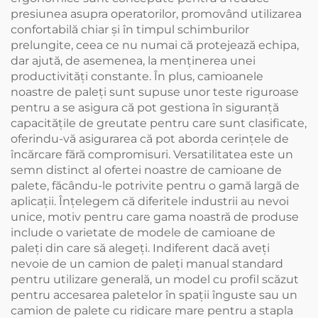
presiunea asupra operatorilor, promovând utilizarea
confortabilă chiar și în timpul schimburilor
prelungite, ceea ce nu numai că protejează echipa,
dar ajută, de asemenea, la menținerea unei
productivități constante. În plus, camioanele
noastre de paleți sunt supuse unor teste riguroase
pentru a se asigura că pot gestiona în siguranță
capacitățile de greutate pentru care sunt clasificate,
oferindu-vă asigurarea că pot aborda cerințele de
încărcare fără compromisuri. Versatilitatea este un
semn distinct al ofertei noastre de camioane de
palete, făcându-le potrivite pentru o gamă largă de
aplicații. Înțelegem că diferitele industrii au nevoi
unice, motiv pentru care gama noastră de produse
include o varietate de modele de camioane de
paleți din care să alegeți. Indiferent dacă aveți
nevoie de un camion de paleți manual standard
pentru utilizare generală, un model cu profil scăzut
pentru accesarea paletelor în spații înguste sau un
camion de palete cu ridicare mare pentru a stapla