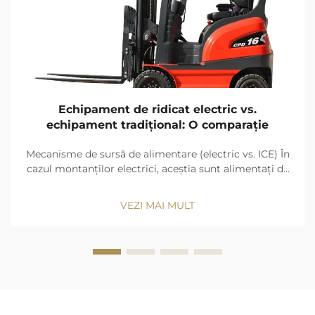
Echipament de ridicat electric vs.
echipament tradițional: O comparație
Mecanisme de sursă de alimentare (electric vs. ICE) În
cazul montanților electrici, aceștia sunt alimentați de
baterii cu acid-plumb sau cu litiu-ion care acționează
un motor electric, fără a produce emisii. Montanții
VEZI MAI MULT
echipați cu motor cu ardere internă (ICE) utilizează
diesel, benzină sau propan pentru a produce...