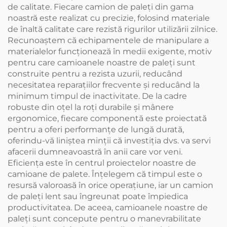
de calitate. Fiecare camion de paleţi din gama
noastră este realizat cu precizie, folosind materiale
de înaltă calitate care rezistă rigurilor utilizării zilnice.
Recunoaştem că echipamentele de manipulare a
materialelor funcţionează în medii exigente, motiv
pentru care camioanele noastre de paleţi sunt
construite pentru a rezista uzurii, reducând
necesitatea reparaţiilor frecvente şi reducând la
minimum timpul de inactivitate. De la cadre
robuste din oţel la roţi durabile şi mânere
ergonomice, fiecare componentă este proiectată
pentru a oferi performanţe de lungă durată,
oferindu-vă liniştea minţii că investiţia dvs. va servi
afacerii dumneavoastră în anii care vor veni.
Eficienţa este în centrul proiectelor noastre de
camioane de palete. Înțelegem că timpul este o
resursă valoroasă în orice operațiune, iar un camion
de paleți lent sau îngreunat poate împiedica
productivitatea. De aceea, camioanele noastre de
paleţi sunt concepute pentru o manevrabilitate