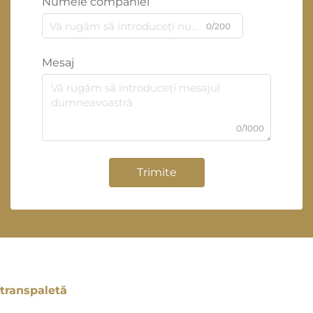
Numele companiei
0/200
Mesaj
0/1000
Trimite
transpaletă