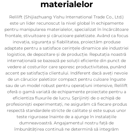
materialelor
Relilift (Shijiazhuang Yishu International Trade Co., Ltd.)
este un lider recunoscut la nivel global în echipamente
pentru manipularea materialelor, specializat în încărcătoare
frontale, stivuitoare și cărucioare paletizate. Având ca focus
inovația, siguranța și fiabilitatea, proiectăm produse
adaptate pentru a satisface cerințele dinamice ale industriei
logistice, de depozitare și de producție. Reputația noastră
internațională se bazează pe soluții eficiente din punct de
vedere al costurilor care sporesc productivitatea, punând
accent pe satisfacția clientului. Indiferent dacă aveți nevoie
de un cărucior paletizor compact pentru culoare înguste
sau de un model robust pentru operațiuni intensive, Relilift
oferă o gamă variată de echipamente proiectate pentru a
eficientiza fluxurile de lucru. Sprijiniți de o echipă de
profesioniști experimentați, ne asigurăm că fiecare produs
respectă standardele stricte de calitate și este supus unor
teste riguroase înainte de a ajunge în instalațiile
dumneavoastră. Angajamentul nostru față de
îmbunătățirea continuă ne determină să integrăm