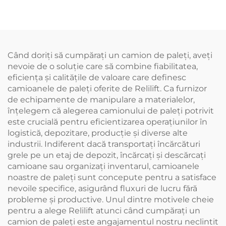
Când doriţi să cumpăraţi un camion de paleţi, aveţi
nevoie de o soluţie care să combine fiabilitatea,
eficienţa şi calităţile de valoare care definesc
camioanele de paleţi oferite de Relilift. Ca furnizor
de echipamente de manipulare a materialelor,
înțelegem că alegerea camionului de paleți potrivit
este crucială pentru eficientizarea operațiunilor în
logistică, depozitare, producție și diverse alte
industrii. Indiferent dacă transportaţi încărcături
grele pe un etaj de depozit, încărcaţi şi descărcaţi
camioane sau organizaţi inventarul, camioanele
noastre de paleţi sunt concepute pentru a satisface
nevoile specifice, asigurând fluxuri de lucru fără
probleme şi productive. Unul dintre motivele cheie
pentru a alege Relilift atunci când cumpărați un
camion de paleți este angajamentul nostru neclintit