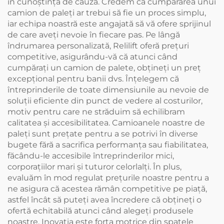
în cunoştinţă de cauză. Credem că cumpărarea unui
camion de paleți ar trebui să fie un proces simplu,
iar echipa noastră este angajată să vă ofere sprijinul
de care aveți nevoie în fiecare pas. Pe lângă
îndrumarea personalizată, Relilift oferă preţuri
competitive, asigurându-vă că atunci când
cumpăraţi un camion de palete, obţineţi un preţ
excepţional pentru banii dvs. Înțelegem că
întreprinderile de toate dimensiunile au nevoie de
soluții eficiente din punct de vedere al costurilor,
motiv pentru care ne străduim să echilibram
calitatea și accesibilitatea. Camioanele noastre de
paleți sunt prețate pentru a se potrivi în diverse
bugete fără a sacrifica performanța sau fiabilitatea,
făcându-le accesibile întreprinderilor mici,
corporațiilor mari și tuturor celorlalți. În plus,
evaluăm în mod regulat preţurile noastre pentru a
ne asigura că acestea rămân competitive pe piaţă,
astfel încât să puteţi avea încredere că obţineţi o
ofertă echitabilă atunci când alegeţi produsele
noastre. Inovaţia este forţa motrice din spatele