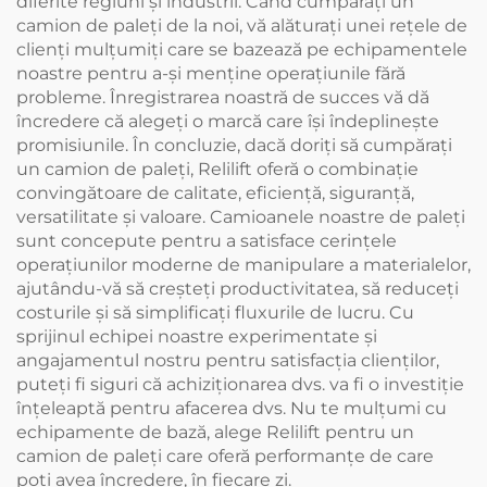
diferite regiuni și industrii. Când cumpăraţi un
camion de paleţi de la noi, vă alăturaţi unei reţele de
clienţi mulţumiţi care se bazează pe echipamentele
noastre pentru a-şi menţine operaţiunile fără
probleme. Înregistrarea noastră de succes vă dă
încredere că alegeţi o marcă care îşi îndeplineşte
promisiunile. În concluzie, dacă doriţi să cumpăraţi
un camion de paleţi, Relilift oferă o combinaţie
convingătoare de calitate, eficienţă, siguranţă,
versatilitate şi valoare. Camioanele noastre de paleți
sunt concepute pentru a satisface cerințele
operațiunilor moderne de manipulare a materialelor,
ajutându-vă să creșteți productivitatea, să reduceți
costurile și să simplificați fluxurile de lucru. Cu
sprijinul echipei noastre experimentate şi
angajamentul nostru pentru satisfacţia clienţilor,
puteţi fi siguri că achiziţionarea dvs. va fi o investiţie
înţeleaptă pentru afacerea dvs. Nu te mulţumi cu
echipamente de bază, alege Relilift pentru un
camion de paleţi care oferă performanţe de care
poţi avea încredere, în fiecare zi.