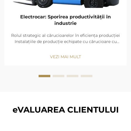
Electrocar: Sporirea productivității în
industrie
Rolul strategic al cărucioarelor în eficiența producției
Instalațiile de producție echipate cu cărucioare cu
forcă obțin viteze de transfer de materiale cu 23% mai
mari decât operațiunile manuale. Aceste mașini
VEZI MAI MULT
optimizează continuitatea fluxului de lucru prin
reducerea de sarcină-mână...
eVALUAREA CLIENTULUI