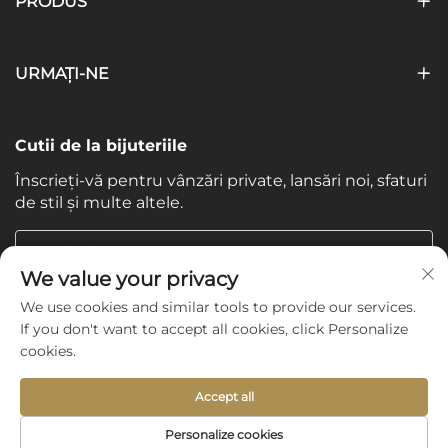
PRODUS
URMAȚI-NE
Cutii de la bijuteriile
Înscrieți-vă pentru vânzări private, lansări noi, sfaturi
de stil și multe altele.
Email-ul tau
We value your privacy
We use cookies and similar tools to provide our services.
Subscribe
If you don't want to accept all cookies, click Personalize
cookies.
Accept all
Copyright © 2025 by Shijiazhuang Yishu International Trade
Personalize cookies