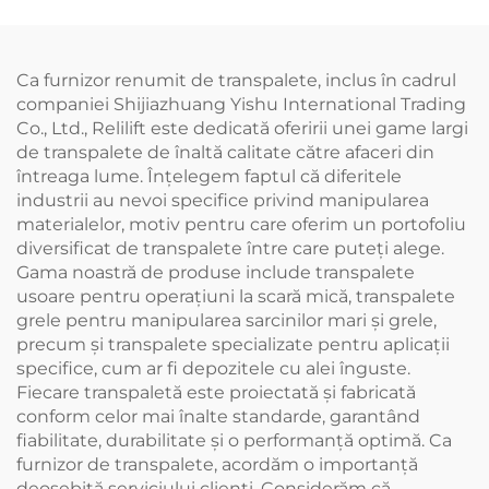
Ca furnizor renumit de transpalete, inclus în cadrul
companiei Shijiazhuang Yishu International Trading
Co., Ltd., Relilift este dedicată oferirii unei game largi
de transpalete de înaltă calitate către afaceri din
întreaga lume. Înțelegem faptul că diferitele
industrii au nevoi specifice privind manipularea
materialelor, motiv pentru care oferim un portofoliu
diversificat de transpalete între care puteți alege.
Gama noastră de produse include transpalete
usoare pentru operațiuni la scară mică, transpalete
grele pentru manipularea sarcinilor mari și grele,
precum și transpalete specializate pentru aplicații
specifice, cum ar fi depozitele cu alei înguste.
Fiecare transpaletă este proiectată și fabricată
conform celor mai înalte standarde, garantând
fiabilitate, durabilitate și o performanță optimă. Ca
furnizor de transpalete, acordăm o importanță
deosebită serviciului clienți. Considerăm că