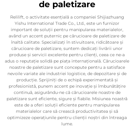
de paletizare
Relilift, o activitate esențială a companiei Shijiazhuang
Yishu International Trade Co., Ltd., este un furnizor
important de soluții pentru manipularea materialelor,
având un accent puternic pe cărucioare de paletizare de
înaltă calitate. Specializați în stivuitoare, ridicătoare și
cărucioare de paletizare, suntem dedicați livrării unor
produse și servicii excelente pentru clienți, ceea ce ne-a
adus o reputație solidă pe piața internațională. Cărucioarele
noastre de paletizare sunt concepute pentru a satisface
nevoile variate ale industriei logistice, de depozitare și de
producție. Sprijiniți de o echipă experimentată și
profesionistă, punem accent pe inovație și îmbunătățire
continuă, asigurându-ne că cărucioarele noastre de
paletizare sunt eficiente, sigure și fiabile. Misiunea noastră
este de a oferi soluții eficiente pentru manipularea
materialelor care să crească productivitatea și să
optimizeze operațiunile pentru clienții noștri din întreaga
lume.