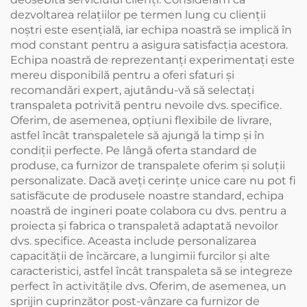
dezvoltarea relațiilor pe termen lung cu clienții
noștri este esențială, iar echipa noastră se implică în
mod constant pentru a asigura satisfacția acestora.
Echipa noastră de reprezentanți experimentați este
mereu disponibilă pentru a oferi sfaturi și
recomandări expert, ajutându-vă să selectați
transpaleta potrivită pentru nevoile dvs. specifice.
Oferim, de asemenea, opțiuni flexibile de livrare,
astfel încât transpaletele să ajungă la timp și în
condiții perfecte. Pe lângă oferta standard de
produse, ca furnizor de transpalete oferim și soluții
personalizate. Dacă aveți cerințe unice care nu pot fi
satisfăcute de produsele noastre standard, echipa
noastră de ingineri poate colabora cu dvs. pentru a
proiecta și fabrica o transpaletă adaptată nevoilor
dvs. specifice. Aceasta include personalizarea
capacității de încărcare, a lungimii furcilor și alte
caracteristici, astfel încât transpaleta să se integreze
perfect în activitățile dvs. Oferim, de asemenea, un
sprijin cuprinzător post-vânzare ca furnizor de