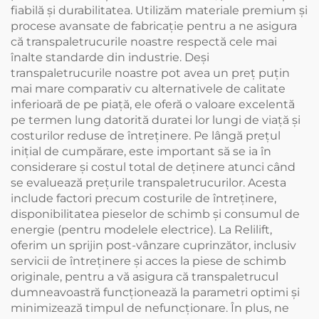
fiabilă și durabilitatea. Utilizăm materiale premium și
procese avansate de fabricație pentru a ne asigura
că transpaletrucurile noastre respectă cele mai
înalte standarde din industrie. Deși
transpaletrucurile noastre pot avea un preț puțin
mai mare comparativ cu alternativele de calitate
inferioară de pe piață, ele oferă o valoare excelentă
pe termen lung datorită duratei lor lungi de viață și
costurilor reduse de întreținere. Pe lângă prețul
inițial de cumpărare, este important să se ia în
considerare și costul total de deținere atunci când
se evaluează prețurile transpaletrucurilor. Acesta
include factori precum costurile de întreținere,
disponibilitatea pieselor de schimb și consumul de
energie (pentru modelele electrice). La Relilift,
oferim un sprijin post-vânzare cuprinzător, inclusiv
servicii de întreținere și acces la piese de schimb
originale, pentru a vă asigura că transpaletrucul
dumneavoastră funcționează la parametri optimi și
minimizează timpul de nefuncționare. În plus, ne