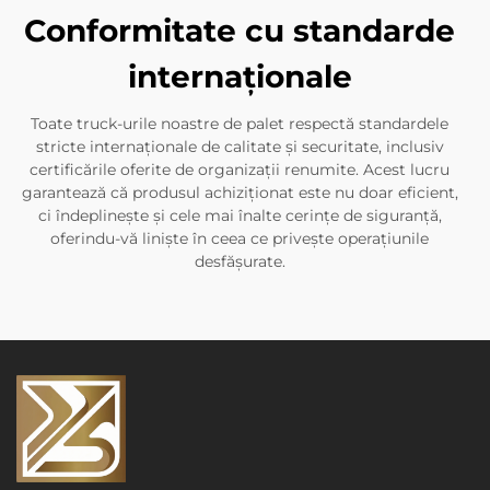
Conformitate cu standarde
internaționale
Toate truck-urile noastre de palet respectă standardele
stricte internaționale de calitate și securitate, inclusiv
certificările oferite de organizații renumite. Acest lucru
garantează că produsul achiziționat este nu doar eficient,
ci îndeplinește și cele mai înalte cerințe de siguranță,
oferindu-vă liniște în ceea ce privește operațiunile
desfășurate.