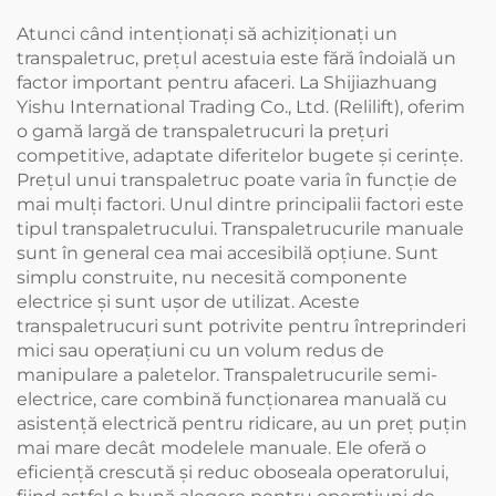
Atunci când intenționați să achiziționați un
transpaletruc, prețul acestuia este fără îndoială un
factor important pentru afaceri. La Shijiazhuang
Yishu International Trading Co., Ltd. (Relilift), oferim
o gamă largă de transpaletrucuri la prețuri
competitive, adaptate diferitelor bugete și cerințe.
Prețul unui transpaletruc poate varia în funcție de
mai mulți factori. Unul dintre principalii factori este
tipul transpaletrucului. Transpaletrucurile manuale
sunt în general cea mai accesibilă opțiune. Sunt
simplu construite, nu necesită componente
electrice și sunt ușor de utilizat. Aceste
transpaletrucuri sunt potrivite pentru întreprinderi
mici sau operațiuni cu un volum redus de
manipulare a paletelor. Transpaletrucurile semi-
electrice, care combină funcționarea manuală cu
asistență electrică pentru ridicare, au un preț puțin
mai mare decât modelele manuale. Ele oferă o
eficiență crescută și reduc oboseala operatorului,