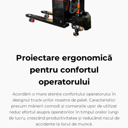
Proiectare ergonomică
pentru confortul
operatorului
Acordăm o mare atenție confortului operatorului în
designul truck-urilor noastre de palet. Caracteristici
precum mânerii comodi și comenzile ușor de utilizat
reduc efortul asupra operatorilor în timpul orelor lungi
de lucru, crescând productivitatea și reducând riscul de
accidente la locul de muncă.