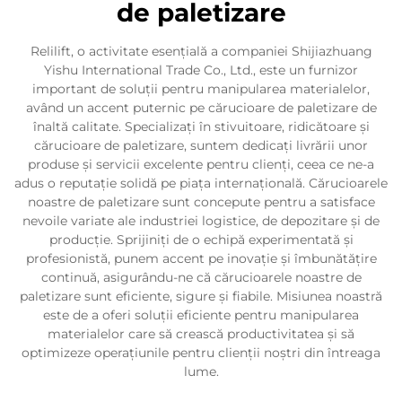
de paletizare
Relilift, o activitate esențială a companiei Shijiazhuang
Yishu International Trade Co., Ltd., este un furnizor
important de soluții pentru manipularea materialelor,
având un accent puternic pe cărucioare de paletizare de
înaltă calitate. Specializați în stivuitoare, ridicătoare și
cărucioare de paletizare, suntem dedicați livrării unor
produse și servicii excelente pentru clienți, ceea ce ne-a
adus o reputație solidă pe piața internațională. Cărucioarele
noastre de paletizare sunt concepute pentru a satisface
nevoile variate ale industriei logistice, de depozitare și de
producție. Sprijiniți de o echipă experimentată și
profesionistă, punem accent pe inovație și îmbunătățire
continuă, asigurându-ne că cărucioarele noastre de
paletizare sunt eficiente, sigure și fiabile. Misiunea noastră
este de a oferi soluții eficiente pentru manipularea
materialelor care să crească productivitatea și să
optimizeze operațiunile pentru clienții noștri din întreaga
lume.