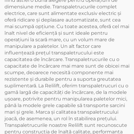
fiind astfel o bună alegere pentru operațiuni de
dimensiune medie. Transpaletrucurile complet
electrice, care sunt alimentate exclusiv electric și
oferă ridicare și deplasare automatizate, sunt cea
mai scumpă opțiune. Cu toate acestea, oferă cel mai
înalt nivel de eficiență și sunt ideale pentru
operațiuni la scară mare, cu un volum mare de
manipulare a paletelor. Un alt factor care
influențează prețul transpaletrucului este
capacitatea de încărcare. Transpaletrucurile cu o
capacitate de încărcare mai mare sunt de obicei mai
scumpe, deoarece necesită componente mai
rezistente și durabile pentru a suporta greutatea
suplimentară. La Relilift, oferim transpaletrucuri cu o
gamă largă de capacități de încărcare, de la modele
ușoare, potrivite pentru manipularea paletelor mici,
până la modele grele capabile să transporte sarcini
mari și grele. Marca și calitatea transpaletrucului
joacă, de asemenea, un rol în stabilirea prețului.
Transpaletrucurile noastre Relilift sunt recunoscute
pentru construcția de înaltă calitate, performanța