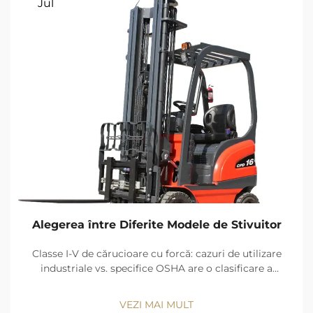
Jul
Alegerea între Diferite Modele de Stivuitor
Classe I-V de cărucioare cu forcă: cazuri de utilizare
industriale vs. specifice OSHA are o clasificare a
cărucioarelor cu forcă în cinci clase de surse de
energie și design și clase. Beneficiile emisiilor zero, şi
VEZI MAI MULT
precizia de mişcare păstra Clasa I (camion cu şofer