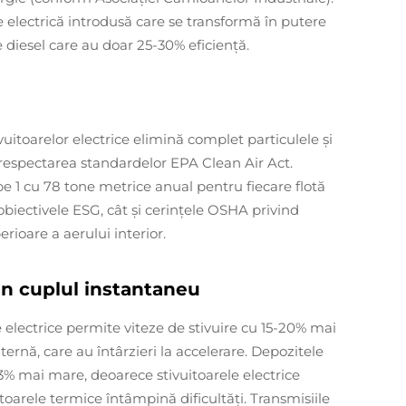
 electrică introdusă care se transformă în putere
 diesel care au doar 25-30% eficiență.
vuitoarelor electrice elimină complet particulele și
la respectarea standardelor EPA Clean Air Act.
pe 1 cu 78 tone metrice anual pentru fiecare flotă
 obiectivele ESG, cât și cerințele OSHA privind
erioare a aerului interior.
rin cuplul instantaneu
 electrice permite viteze de stivuire cu 15-20% mai
rnă, care au întârzieri la accelerare. Depozitele
23% mai mare, deoarece stivuitoarele electrice
rele termice întâmpină dificultăți. Transmisiile