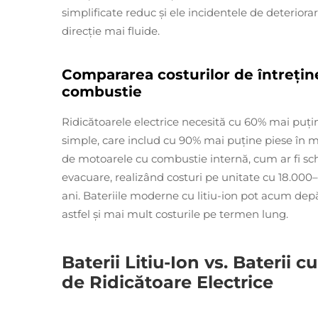
simplificate reduc și ele incidentele de deteriora
direcție mai fluide.
Compararea costurilor de întrețin
combustie
Ridicătoarele electrice necesită cu 60% mai puțin
simple, care includ cu 90% mai puține piese în mi
de motoarele cu combustie internă, cum ar fi sch
evacuare, realizând costuri pe unitate cu 18.00
ani. Bateriile moderne cu litiu-ion pot acum depă
astfel și mai mult costurile pe termen lung.
Baterii Litiu-Ion vs. Baterii
de Ridicătoare Electrice