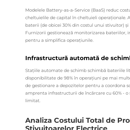
Modelele Battery-as-a-Service (BaaS) reduc costu
cheltuielile de capital în cheltuieli operaționale.
baterii (de obicei 30% din costul unui stivuitor) și
Furnizorii gestionează monitorizarea bateriilor, i
pentru a simplifica operațiunile.
Infrastructură automată de schimb
Stațiile automate de schimb schimbă bateriile li
disponibilitate de 98% în operațiuni pe mai mult
de gestionare a depozitelor pentru a coordona s
amprenta infrastructurii de încărcare cu 60% - o
limitat.
Analiza Costului Total de Pr
Stivuitoarelor Electrice