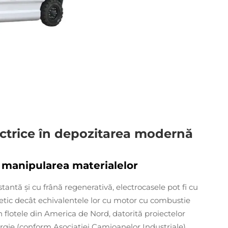
lectrice în depozitarea modernă
n manipularea materialelor
antă și cu frână regenerativă, electrocasele pot fi cu
tic decât echivalentele lor cu motor cu combustie
in flotele din America de Nord, datorită proiectelor
rgie (conform Asociației Camioanelor Industriale).