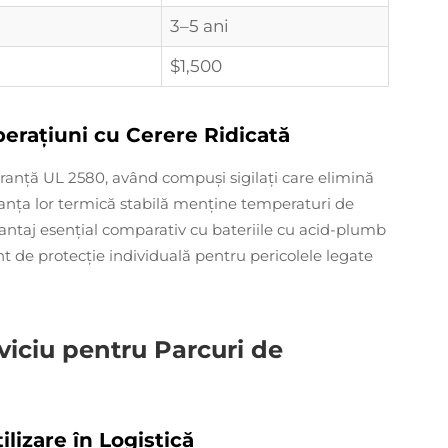
3–5 ani
$1,500
erațiuni cu Cerere Ridicată
guranță UL 2580, având compuși sigilați care elimină
rmanța lor termică stabilă menține temperaturi de
vantaj esențial comparativ cu bateriile cu acid-plumb
nt de protecție individuală pentru pericolele legate
viciu pentru Parcuri de
lizare în Logistică