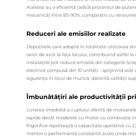
Acestea au o eficiență (adică procentul de putere
mecanică) între 85-90%, comparativ cu versiunile
Reduceri ale emisiilor realizate
Depozitele care adoptă în totalitate utilizarea sti
oxizii de azot la fața locului, contribuind astfel 
Instalațiile pot reduce emisiile din categoria Sco
electrică compusă din 10 unități - sprijinind atât
siguranța în locul de muncă, datorită calității sup
Îmbunătățiri ale productivității p
Livrarea imediată a cuplului oferită de motoarele
rapide decât modelele cu motor cu combustie inte
frigorifice raportează o capacitate operativă cu 
mențin o performanță constantă acolo unde motoa