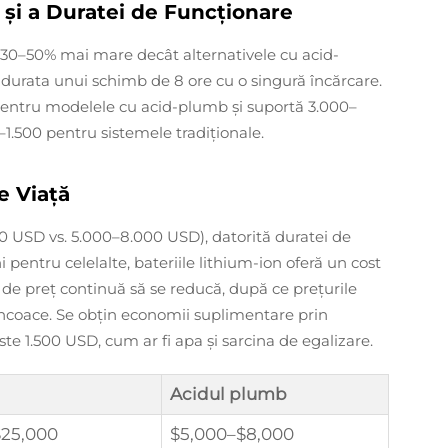
și a Duratei de Funcționare
cu 30–50% mai mare decât alternativele cu acid-
urata unui schimb de 8 ore cu o singură încărcare.
 pentru modelele cu acid-plumb și suportă 3.000–
–1.500 pentru sistemele tradiționale.
e Viață
00 USD vs. 5.000–8.000 USD), datorită duratei de
 pentru celelalte, bateriile lithium-ion oferă un cost
 de preț continuă să se reducă, după ce prețurile
 încoace. Se obțin economii suplimentare prin
te 1.500 USD, cum ar fi apa și sarcina de egalizare.
Acidul plumb
$25,000
$5,000–$8,000