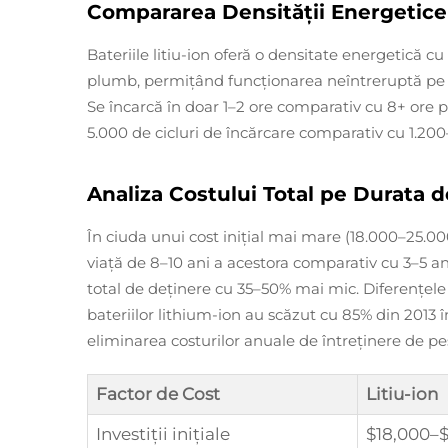
Compararea Densității Energetice 
Bateriile litiu-ion oferă o densitate energetică 
plumb, permițând funcționarea neîntreruptă pe d
Se încarcă în doar 1–2 ore comparativ cu 8+ ore
5.000 de cicluri de încărcare comparativ cu 1.200
Analiza Costului Total pe Durata d
În ciuda unui cost inițial mai mare (18.000–25.0
viață de 8–10 ani a acestora comparativ cu 3–5 ani
total de deținere cu 35–50% mai mic. Diferențele
bateriilor lithium-ion au scăzut cu 85% din 2013
eliminarea costurilor anuale de întreținere de pes
Factor de Cost
Litiu-ion
Investiții inițiale
$18,000–