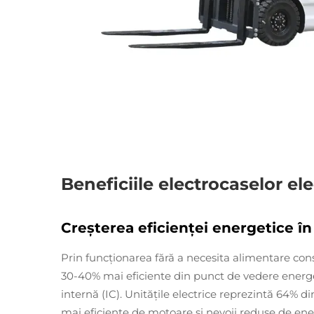
Beneficiile electrocaselor e
Creșterea eficienței energetice î
Prin funcționarea fără a necesita alimentare const
30-40% mai eficiente din punct de vedere energe
internă (IC). Unitățile electrice reprezintă 64% d
mai eficiente de motoare și nevoii reduse de ene