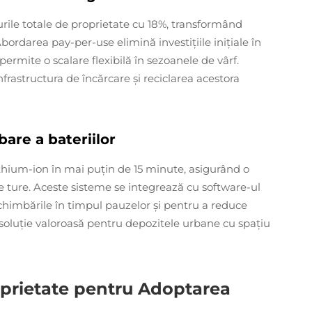
rile totale de proprietate cu 18%, transformând
 Abordarea pay-per-use elimină investițiile inițiale în
 permite o scalare flexibilă în sezoanele de vârf.
nfrastructura de încărcare și reciclarea acestora
are a bateriilor
thium-ion în mai puțin de 15 minute, asigurând o
e ture. Aceste sisteme se integrează cu software-ul
chimbările în timpul pauzelor și pentru a reduce
 soluție valoroasă pentru depozitele urbane cu spațiu
oprietate pentru Adoptarea