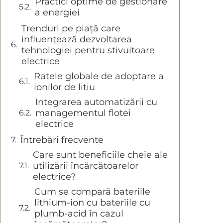
Practici optime de gestionare
a energiei
Trenduri pe piață care
influențează dezvoltarea
tehnologiei pentru stivuitoare
electrice
Ratele globale de adoptare a
ionilor de litiu
Integrarea automatizării cu
managementul flotei
electrice
Întrebări frecvente
Care sunt beneficiile cheie ale
utilizării încărcătoarelor
electrice?
Cum se compară bateriile
lithium-ion cu bateriile cu
plumb-acid în cazul