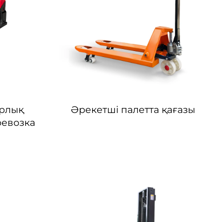
трлық
Әрекетші палетта қағазы
ревозка