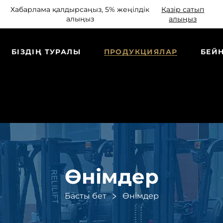
Хабарлама қалдырсаңыз, 5% жеңілдік
Қазір сатып
алыңыз
алыңыз
БІЗДІҢ ТУРАЛЫ
ПРОДУКЦИЯЛАР
БЕЙ
Өнімдер
Басты бет
Өнімдер