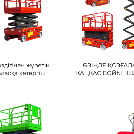
өздігінен жүретін
ӨЗІҢДЕ ҚОЗҒА
аласқа көтергіш
ҚАҢҚАС БОЙЫНШ