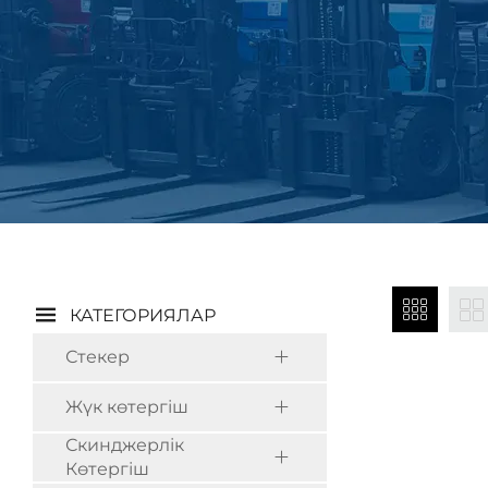
КАТЕГОРИЯЛАР
Стекер
Жүк көтергіш
Скинджерлік
Көтергіш