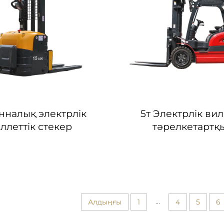
онналық электрлік
5т Электрлік ви
ллеттік стекер
тәрелкетарт
...
Алдыңғы
1
4
5
6