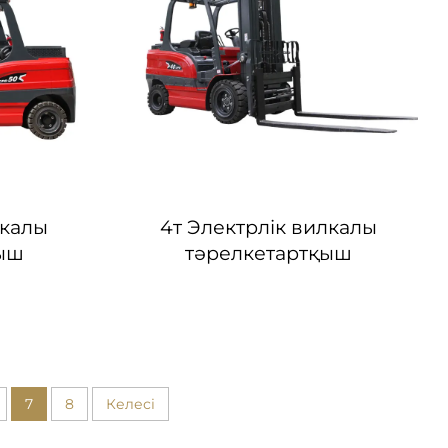
лкалы
4т Электрлік вилкалы
қыш
тәрелкетартқыш
7
8
Келесі