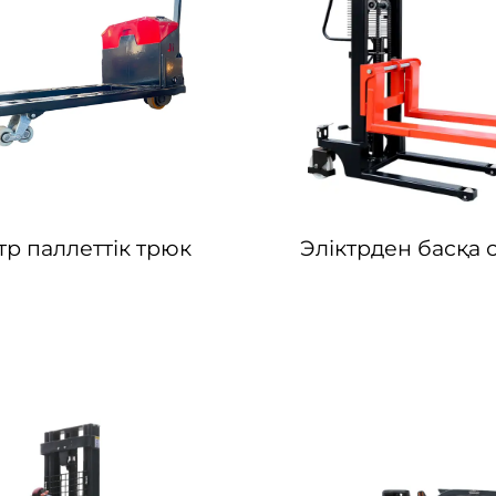
тр паллеттік трюк
Эліктрден басқа 