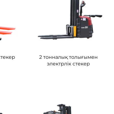
стекер
2 тонналық толығымен
электрлік стекер