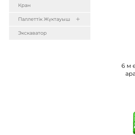
Кран
Паллеттік Жүктауыш
Экскаватор
6 м 
ар