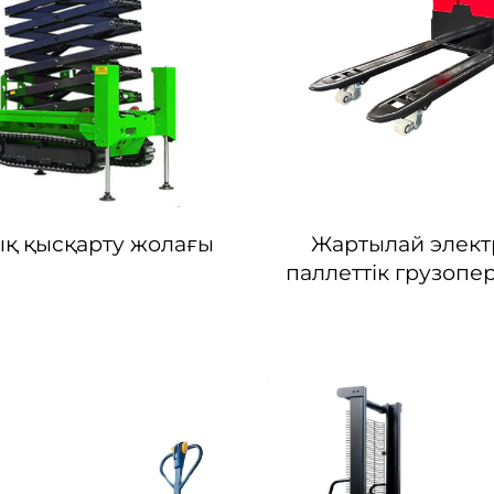
қ қысқарту жолағы
Жартылай элек
паллеттік грузопе