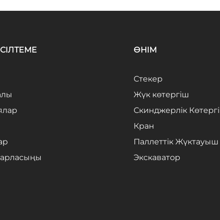
СІЛТЕМЕ
ӨНІМ
Стекер
алы
Жүк көтергіш
ялар
Скинджерлік Көтерг
Кран
ар
Паллеттік Жүктауыш
барласыңы
Экскаватор