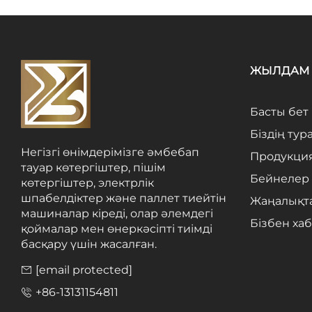
ЖЫЛДАМ 
Басты бет
Біздің тур
Негізгі өнімдерімізге әмбебап
Продукци
тауар көтергіштер, пішім
Бейнелер
көтергіштер, электрлік
шпабелдіктер және паллет тиейтін
Жаңалықт
машиналар кіреді, олар әлемдегі
Бізбен ха
қоймалар мен өнеркәсіпті тиімді
басқару үшін жасалған.
[email protected]
+86-13131154811