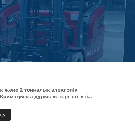
ық және 2 тонналық электрлік
 Қоймаңызға дұрыс көтергіштікті
ауға болады
оқу