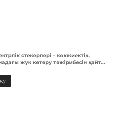
ектрлік стекерлері – көкжиектік,
ймадағы жүк көтеру тәжірибесін қайта
н шешім
оқу