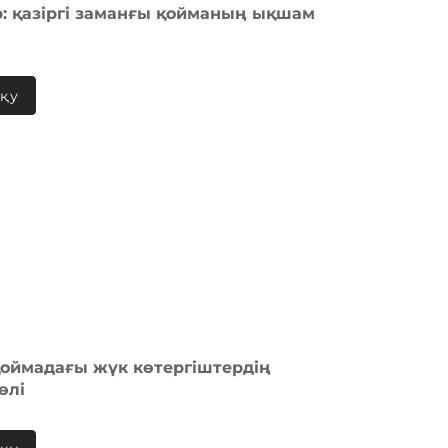
: қазіргі заманғы қойманың ықшам
оқу
оймадағы жүк көтергіштердің
өлі