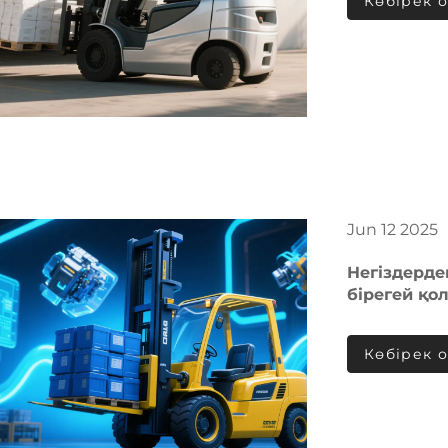
Көбірек 
Jun
12
2025
Негіздерде
бірегей қо
Көбірек 