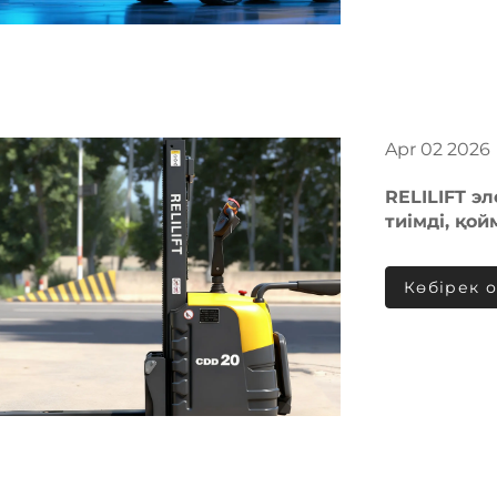
Apr
02
2026
RELILIFT эл
тиімді, қо
анықтайты
Көбірек 