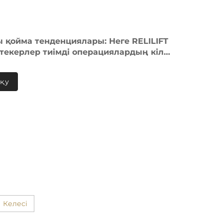
 қойма тенденциялары: Неге RELILIFT
стекерлер тиімді операциялардың кілті
ылады
оқу
Келесі