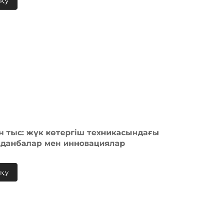
оқу
н тыс: жүк көтергіш техникасындағы
лданбалар мен инновациялар
оқу