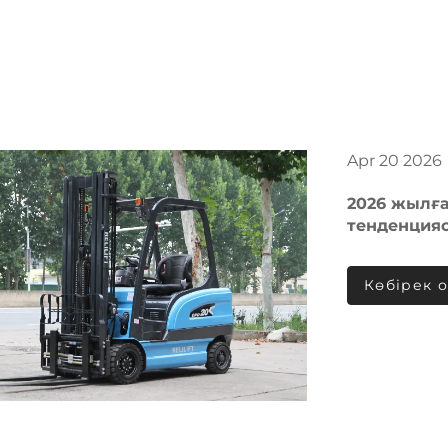
Apr
20
2026
2026 жылға
тенденцияс
аккумулят
Көбірек 