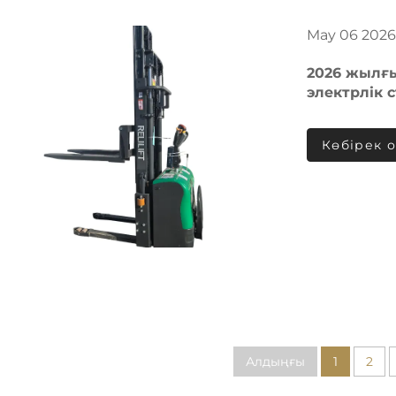
May
06
2026
2026 жылғы
электрлік 
болып таб
Көбірек 
Алдыңғы
1
2