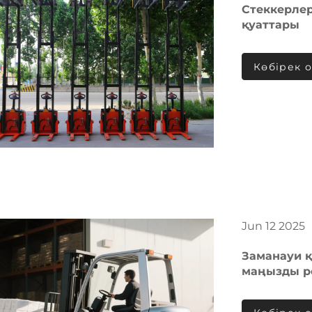
Стеккерлер
қуаттары
Көбірек 
Jun
12
2025
Заманауи қ
маңызды р