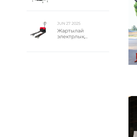
JUN 27 2025
Жартылай
электрлық
паллеттік
грузоперевозка