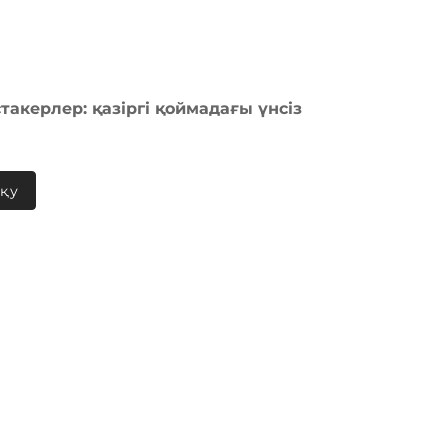
такерлер: қазіргі қоймадағы үнсіз
оқу