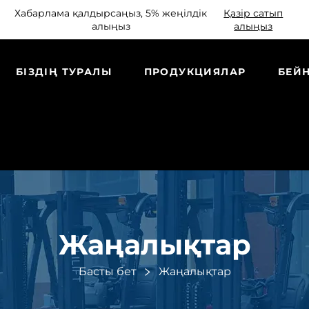
Хабарлама қалдырсаңыз, 5% жеңілдік
Қазір сатып
алыңыз
алыңыз
БІЗДІҢ ТУРАЛЫ
ПРОДУКЦИЯЛАР
БЕЙ
Жаңалықтар
Басты бет
Жаңалықтар