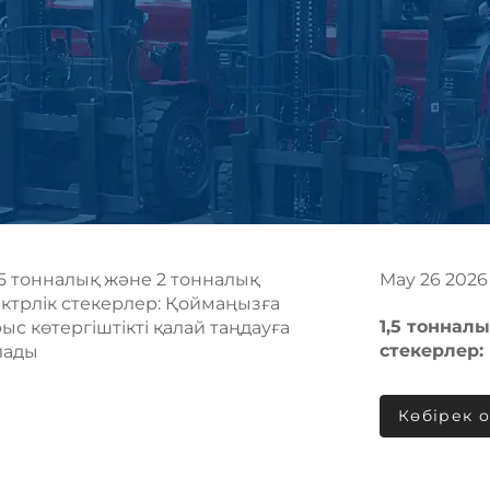
May
26
2026
1,5 тоннал
стекерлер:
қалай таңд
Көбірек 