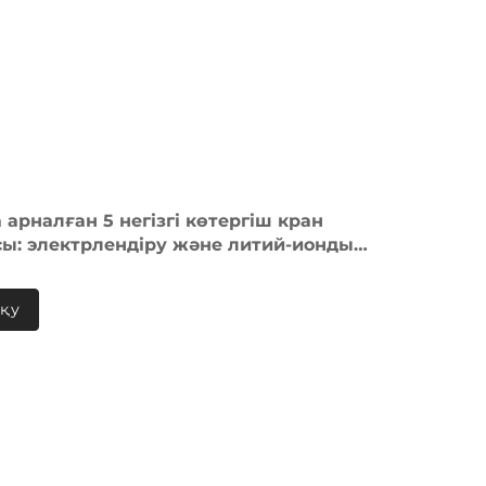
 арналған 5 негізгі көтергіш кран
ы: электрлендіру және литий-ионды
орлар
оқу