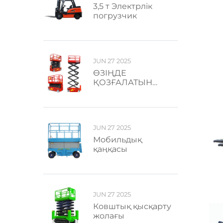
3,5 т Электрлік
погрузчик
JUN 27 2025
ӨЗІҢДЕ
ҚОЗҒАЛАТЫН
ҚАҢҚАС
БОЙЫНША ЛИФТ
JUN 27 2025
Мобильдық
қаңқасы
JUN 27 2025
Ковштық қысқарту
жолағы