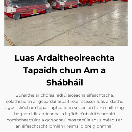
Luas Ardaitheoireachta
Tapaidh chun Am a
Shábháil
Bunaithe ar chóras hidrúlaiceacha éifeachtacha,
soláthraíonn ár gcéardaí ardaitheoir scissor luas ardaithe
agus ísliúcháin tapa. Laghdaíonn sé seo an t-am caillte ag
bogadh idir airdeanna, a ligfidh d'obairitheardóirí
comhcheartúint a gcríochnú níos tapúla agus méadú ar
an éifeachtacht iomlán i réimsí oibre gionmhaí.