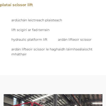
plataí scissor lift
ardúchán leictreach plaisteach
lift scigirí ar fad-terrain
hydraulic platform lift
ardán lifteoir scissor
ardán lifteoir scissor le haghaidh láimhseálaíocht
mháthair