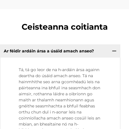
Ceisteanna coitianta
Ar féidir ardáin ársa a úsáid amach anseo?
Tá, tá go leor de na h-ardáin ársa againn
deartha do úsáid amach anseo. Tá na
hainmhithe seo arna gcomhéadú leis na
páirteanna ina bhfuil ina seasmhach don
aimsir, rothanna láidre a oibríonn go
maith ar thalamh neamhionann agus
gnéithe seasmhachta a bhfuil feabhas
orthu chun dul i n-aonar leis na
coinníollacha amach anseo cosúil leis an
mbian, an bhealtaine nó na h-