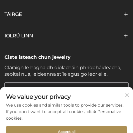
TÁIRGE
IOLRÚ LINN
Ciste isteach chun jewelry
Cláraigh le haghaidh díolacháin phríobháideacha,
seoltaí nua, leideanna stíle agus go leor eile.
Do Ríomhphost
We value your privacy
We use cookies and similar tools to provide our services.
Subscribe
If you don't want to accept all cookies, click Personalize
cookies.
Accept all