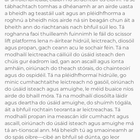
tábhachtach tomhas a dhéanamh ar an airde uasta
a bheidh ag teastáil uait agus an pléidhfhorma a
roghnú a bheidh níos airde ná sin beagán chun áit a
bheith ann do riachtanais nach bhfuil súil leo. Tá
roghanna faoi thuilleamh fuinnimh le fáil do scissor
lift platforms lena n-áirítear hidrúil, leictreach, diosóil
agus propan, gach ceann acu le sochair féin. Tá na
modhailí leictreacha cáiliúil do úsáid isteach den
chúis gur éadrom iad, gan aon ascaill agus íonta
amháin, oiriúnach do theach stórais, do chainteoirí
agus do ospidéil. Tá na pléidhfhormaí hidrúile, go
minic cumhachtaithe leictreach nó gasóil, oiriúnach
do úsáid isteach agus amuighe, le méid buaice níos
airde do bhaill móra. Tá na modhailí diosóilta láidir
agus deartha do úsáid amuighe, do shuímh tógála,
áit a bhfuil rochtain teoranta ar leictreachas. Tá
modhailí propan ina meascán idir cumhacht agus
ascaill, oiriúnach do úsáid isteach agus amuighe má
tá an-tionscal ann. Má bheidh tú ag smaoineamh ar
do spás oibre—cibé an bhfuil sé dúnta, go leor