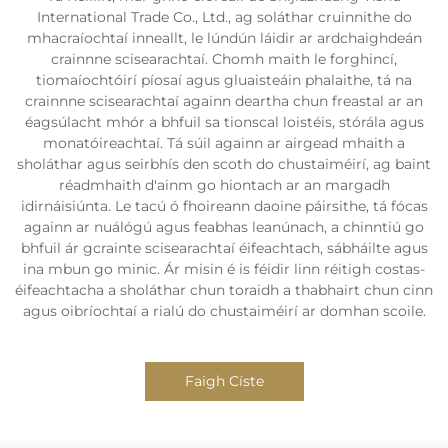
International Trade Co., Ltd., ag soláthar cruinnithe do
mhacraíochtaí inneallt, le lúndún láidir ar ardchaighdeán
crainnne scisearachtaí. Chomh maith le forghincí,
tiomaíochtóirí píosaí agus gluaisteáin phalaithe, tá na
crainnne scisearachtaí againn deartha chun freastal ar an
éagsúlacht mhór a bhfuil sa tionscal loistéis, stórála agus
monatóireachtaí. Tá súil againn ar airgead mhaith a
sholáthar agus seirbhís den scoth do chustaiméirí, ag baint
réadmhaith d'ainm go hiontach ar an margadh
idirnáisiúnta. Le tacú ó fhoireann daoine páirsithe, tá fócas
againn ar nuálógú agus feabhas leanúnach, a chinntiú go
bhfuil ár gcrainte scisearachtaí éifeachtach, sábháilte agus
ina mbun go minic. Ár misin é is féidir linn réitigh costas-
éifeachtacha a sholáthar chun toraidh a thabhairt chun cinn
agus oibríochtaí a rialú do chustaiméirí ar domhan scoile.
Faigh Císte