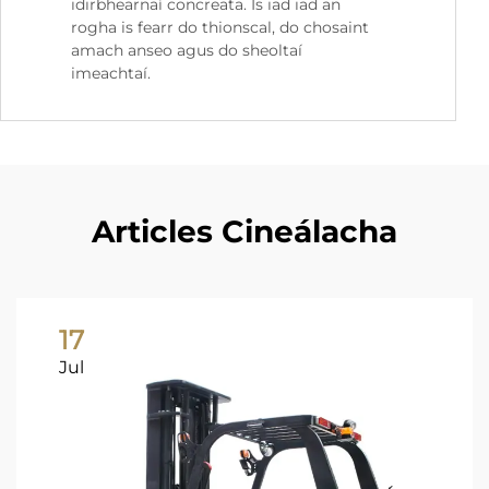
idirbhearnaí concreata. Is iad iad an
rogha is fearr do thionscal, do chosaint
amach anseo agus do sheoltaí
imeachtaí.
Articles Cineálacha
17
Jul