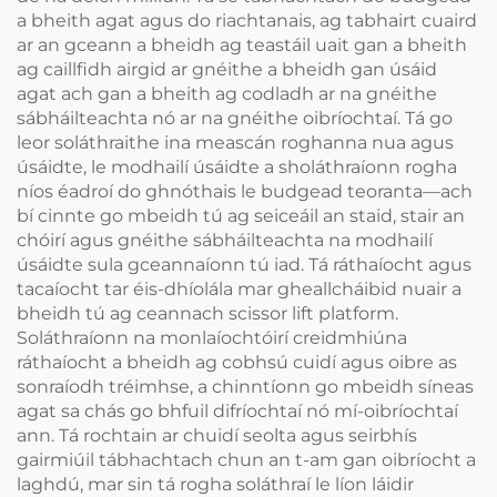
a bheith agat agus do riachtanais, ag tabhairt cuaird
ar an gceann a bheidh ag teastáil uait gan a bheith
ag caillfidh airgid ar gnéithe a bheidh gan úsáid
agat ach gan a bheith ag codladh ar na gnéithe
sábháilteachta nó ar na gnéithe oibríochtaí. Tá go
leor soláthraithe ina meascán roghanna nua agus
úsáidte, le modhailí úsáidte a sholáthraíonn rogha
níos éadroí do ghnóthais le budgead teoranta—ach
bí cinnte go mbeidh tú ag seiceáil an staid, stair an
chóirí agus gnéithe sábháilteachta na modhailí
úsáidte sula gceannaíonn tú iad. Tá ráthaíocht agus
tacaíocht tar éis-dhíolála mar gheallcháibid nuair a
bheidh tú ag ceannach scissor lift platform.
Soláthraíonn na monlaíochtóirí creidmhiúna
ráthaíocht a bheidh ag cobhsú cuidí agus oibre as
sonraíodh tréimhse, a chinntíonn go mbeidh síneas
agat sa chás go bhfuil difríochtaí nó mí-oibríochtaí
ann. Tá rochtain ar chuidí seolta agus seirbhís
gairmiúil tábhachtach chun an t-am gan oibríocht a
laghdú, mar sin tá rogha soláthraí le líon láidir