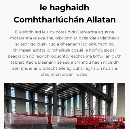
le haghaidh
Comhtharlúchán Allatan
D'éisíodh iad leis na córas hidrúlaiceacha agus na
mótaranna ísle-gutha, oibríonn ár gcéardaí ardaitheoir
scissor go ciúin, rud a dhéanann iad oiriúnach do
thimpeallachtta idirbhailiúla cosúil le hoifigí, siopaí
beagráidh nó raonphróduchtóireachta ina bhfuil an guth
tábhachtach. Déanann sé seo a chinntiú nach mbeidh
aon bhuar ar oibríocht eile ag dul ar aghaidh nuair a
bhíonn an ardán i úsáid.