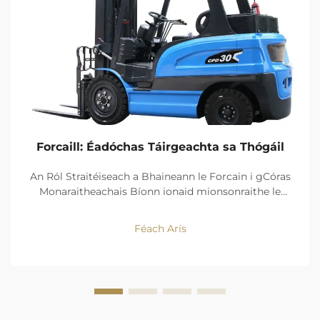
Forcaill: Éadóchas Táirgeachta sa Thógáil
An Ról Straitéiseach a Bhaineann le Forcain i gCóras
Monaraitheachais Bíonn ionaid mionsonraithe le
forcainte in ann luas a bhaint amach 23% níos tapa i
gcórais aistriú áiteanna i gcomparáid le hoibríochtaí
Féach Arís
láimhe. Opthaimíonn na gluaisteáin seo leanúint ar
an sruth oibre trí laghdú ar aimsirithe...