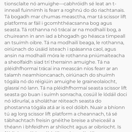
tionsclaíte nó amuighe—cabhróidh sé leat an t-
inneall fuinnimh is fearr a roghnú do do riachtanais.
Tá bogadh mar chumas measctha, mar tá scissor lift
platforms ar fáil i gcomhthéacsanna bog agus
seasta. Tá rothanna nó trácaí ar na modhailí bog, a
chuireann in ann iad a bhogadh go héasca timpeall
an tsuímh oibre. Tá na modhailí beaga, le rothanna,
oiriúnach do úsáid isteach i spásanna caol, agus
ansin na modhailí móra le rothanna pniúmaiteacha
a sheolfaidh siad trí therrainn amuighe. Tá na
pléidhfhormaí trácaí ina meascán níos fearr ar an
talamh neamhioncanach, oiriúnach do shuímh
tógála nó do réigiúin amuighe le graineolaíocht,
glasraí nó lann. Tá na pléidhfhormaí seasta scissor lift
seasta go buan i suímh sonracha, cosúil le lódáil doci
nó idirurlaí, a sholáthar réiteach seasta do
phostanna tógála atá ar is eol dóibh. Nuair a bhíonn
tú ag lorg scissor lift platform a cheannach, tá sé
tábhachtach freisin gnéithe breise a sheiceáil a
théann i bhfeidhm ar shliocht agus ar oibríocht. Is