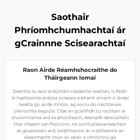
Saothair
Phríomhchumhachtaí ár
gCrainnne Scisearachtaí
Raon Airde Réamhshocraithe do
Tháirgeann Iomaí
Deartha le raon ardúcháin réadaithe leathan, is féidir
le hiplíteanna ardúna sciseara a bhaint amach ó lárdaí
ísealta go airde mhóra, ag socrú do riachtanais
oibríochta éagsúla. Cibé an gcaillfidh tú rochtain ar
shuíomhanna ard sa phointeach, déanadh deisiúcháin
thar cheann san fhoircinn, nó luchtú/lascaineacháin
as gluaisteáin ard, soláthraíonn ár n-iplíteanna an
séasmhacht chun an obair a chríochnú go