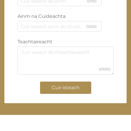
0/100
Ainm na Cuideachta
0/200
Teachtaireacht
0/1000
Cuir isteach