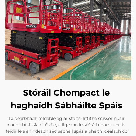
Stóráil Chompact le
haghaidh Sábháilte Spáis
Tá dearbhadh foldable ag ár stáitsí liftithe scissor nuair
nach bhfuil siad i úsáid, a ligeann le stóráil chompact. Is
féidir leis an ndeadh seo sábháil spás a bheith idéalach do