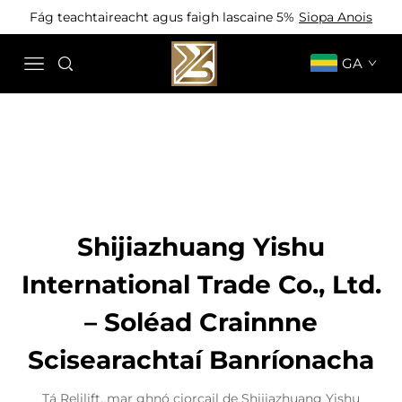
Fág teachtaireacht agus faigh lascaine 5%
Siopa Anois
GA
Shijiazhuang Yishu
International Trade Co., Ltd.
– Soléad Crainnne
Scisearachtaí Banríonacha
Tá Relilift, mar ghnó ciorcail de Shijiazhuang Yishu