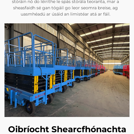
stóráin nó do léirithe le spás stórála teoranta, mar a
sheasfaidh sé gan tógáil go leor seomra breise, ag
uasmhéadú ar úsáid an limistéar atá ar fáil.
Oibríocht Shearcfhónachta