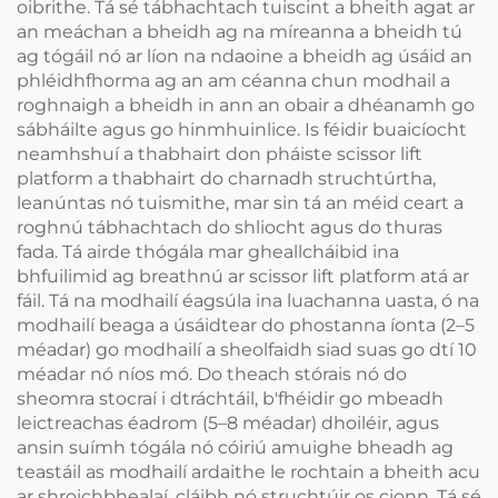
oibrithe. Tá sé tábhachtach tuiscint a bheith agat ar
an meáchan a bheidh ag na míreanna a bheidh tú
ag tógáil nó ar líon na ndaoine a bheidh ag úsáid an
phléidhfhorma ag an am céanna chun modhail a
roghnaigh a bheidh in ann an obair a dhéanamh go
sábháilte agus go hinmhuinlice. Is féidir buaicíocht
neamhshuí a thabhairt don pháiste scissor lift
platform a thabhairt do charnadh struchtúrtha,
leanúntas nó tuismithe, mar sin tá an méid ceart a
roghnú tábhachtach do shliocht agus do thuras
fada. Tá airde thógála mar gheallcháibid ina
bhfuilimid ag breathnú ar scissor lift platform atá ar
fáil. Tá na modhailí éagsúla ina luachanna uasta, ó na
modhailí beaga a úsáidtear do phostanna íonta (2–5
méadar) go modhailí a sheolfaidh siad suas go dtí 10
méadar nó níos mó. Do theach stórais nó do
sheomra stocraí i dtráchtáil, b'fhéidir go mbeadh
leictreachas éadrom (5–8 méadar) dhoiléir, agus
ansin suímh tógála nó cóiriú amuighe bheadh ag
teastáil as modhailí ardaithe le rochtain a bheith acu
ar shroichbhealaí, cláibh nó struchtúir os cionn. Tá sé