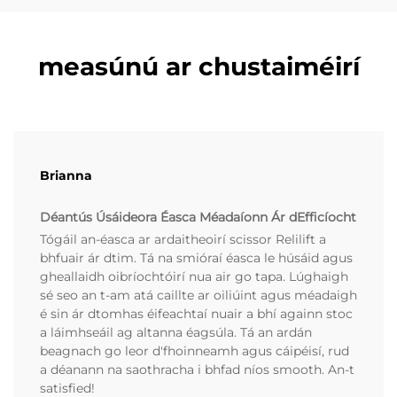
measúnú ar chustaiméirí
Brianna
Déantús Úsáideora Éasca Méadaíonn Ár dEfficíocht
Tógáil an-éasca ar ardaitheoirí scissor Relilift a
bhfuair ár dtim. Tá na smióraí éasca le húsáid agus
gheallaidh oibríochtóirí nua air go tapa. Lúghaigh
sé seo an t-am atá caillte ar oiliúint agus méadaigh
é sin ár dtomhas éifeachtaí nuair a bhí againn stoc
a láimhseáil ag altanna éagsúla. Tá an ardán
beagnach go leor d'fhoinneamh agus cáipéisí, rud
a déanann na saothracha i bhfad níos smooth. An-t
satisfied!