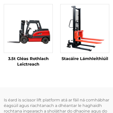
3.5t Gléas Rothlach
Stacáire Lámhleithiúil
Leictreach
Is éard is scissor lift platform atá ar fáil ná comhábhar
éagsúil agus riachtanach a dhéantar le haghaidh
rochtana ingearach a sholáthar do dhaoine agus do