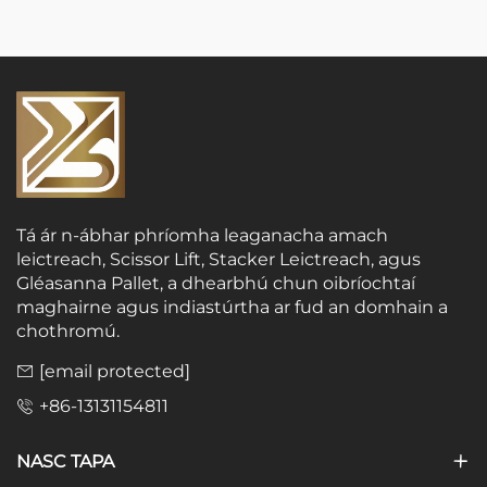
Tá ár n-ábhar phríomha leaganacha amach
leictreach, Scissor Lift, Stacker Leictreach, agus
Gléasanna Pallet, a dhearbhú chun oibríochtaí
maghairne agus indiastúrtha ar fud an domhain a
chothromú.
[email protected]
+86-13131154811
NASC TAPA