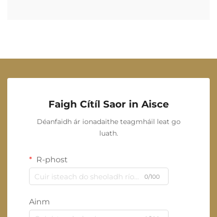
Faigh Cítíl Saor in Aisce
Déanfaidh ár ionadaithe teagmháil leat go
luath.
R-phost
0/100
Ainm