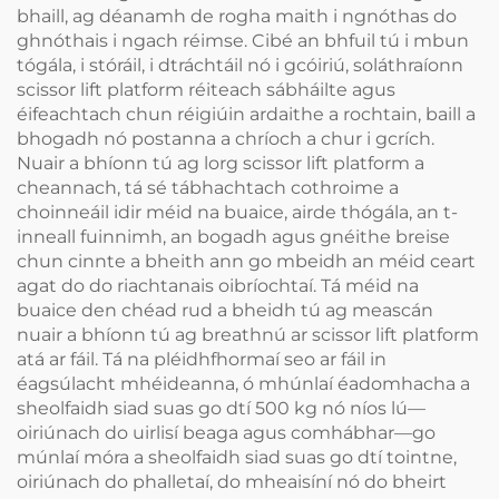
bhaill, ag déanamh de rogha maith i ngnóthas do
ghnóthais i ngach réimse. Cibé an bhfuil tú i mbun
tógála, i stóráil, i dtráchtáil nó i gcóiriú, soláthraíonn
scissor lift platform réiteach sábháilte agus
éifeachtach chun réigiúin ardaithe a rochtain, baill a
bhogadh nó postanna a chríoch a chur i gcrích.
Nuair a bhíonn tú ag lorg scissor lift platform a
cheannach, tá sé tábhachtach cothroime a
choinneáil idir méid na buaice, airde thógála, an t-
inneall fuinnimh, an bogadh agus gnéithe breise
chun cinnte a bheith ann go mbeidh an méid ceart
agat do do riachtanais oibríochtaí. Tá méid na
buaice den chéad rud a bheidh tú ag meascán
nuair a bhíonn tú ag breathnú ar scissor lift platform
atá ar fáil. Tá na pléidhfhormaí seo ar fáil in
éagsúlacht mhéideanna, ó mhúnlaí éadomhacha a
sheolfaidh siad suas go dtí 500 kg nó níos lú—
oiriúnach do uirlisí beaga agus comhábhar—go
múnlaí móra a sheolfaidh siad suas go dtí tointne,
oiriúnach do phalletaí, do mheaisíní nó do bheirt