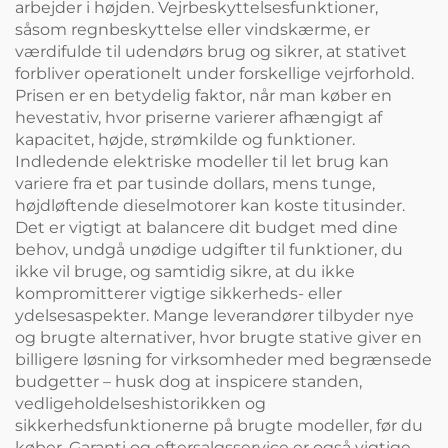
arbejder i højden. Vejrbeskyttelsesfunktioner,
såsom regnbeskyttelse eller vindskærme, er
værdifulde til udendørs brug og sikrer, at stativet
forbliver operationelt under forskellige vejrforhold.
Prisen er en betydelig faktor, når man køber en
hevestativ, hvor priserne varierer afhængigt af
kapacitet, højde, strømkilde og funktioner.
Indledende elektriske modeller til let brug kan
variere fra et par tusinde dollars, mens tunge,
højdløftende dieselmotorer kan koste titusinder.
Det er vigtigt at balancere dit budget med dine
behov, undgå unødige udgifter til funktioner, du
ikke vil bruge, og samtidig sikre, at du ikke
kompromitterer vigtige sikkerheds- eller
ydelsesaspekter. Mange leverandører tilbyder nye
og brugte alternativer, hvor brugte stative giver en
billigere løsning for virksomheder med begrænsede
budgetter – husk dog at inspicere standen,
vedligeholdelseshistorikken og
sikkerhedsfunktionerne på brugte modeller, før du
køber. Garanti og eftersalgsservice er også vigtige