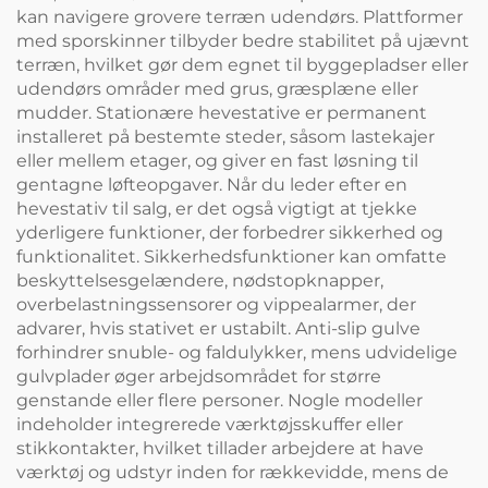
kan navigere grovere terræn udendørs. Plattformer
med sporskinner tilbyder bedre stabilitet på ujævnt
terræn, hvilket gør dem egnet til byggepladser eller
udendørs områder med grus, græsplæne eller
mudder. Stationære hevestative er permanent
installeret på bestemte steder, såsom lastekajer
eller mellem etager, og giver en fast løsning til
gentagne løfteopgaver. Når du leder efter en
hevestativ til salg, er det også vigtigt at tjekke
yderligere funktioner, der forbedrer sikkerhed og
funktionalitet. Sikkerhedsfunktioner kan omfatte
beskyttelsesgelændere, nødstopknapper,
overbelastningssensorer og vippealarmer, der
advarer, hvis stativet er ustabilt. Anti-slip gulve
forhindrer snuble- og faldulykker, mens udvidelige
gulvplader øger arbejdsområdet for større
genstande eller flere personer. Nogle modeller
indeholder integrerede værktøjsskuffer eller
stikkontakter, hvilket tillader arbejdere at have
værktøj og udstyr inden for rækkevidde, mens de