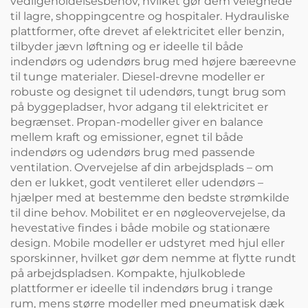
vedligeholdelsesbehov, hvilket gør dem velegnede
til lagre, shoppingcentre og hospitaler. Hydrauliske
plattformer, ofte drevet af elektricitet eller benzin,
tilbyder jævn løftning og er ideelle til både
indendørs og udendørs brug med højere bæreevne
til tunge materialer. Diesel-drevne modeller er
robuste og designet til udendørs, tungt brug som
på byggepladser, hvor adgang til elektricitet er
begrænset. Propan-modeller giver en balance
mellem kraft og emissioner, egnet til både
indendørs og udendørs brug med passende
ventilation. Overvejelse af din arbejdsplads – om
den er lukket, godt ventileret eller udendørs –
hjælper med at bestemme den bedste strømkilde
til dine behov. Mobilitet er en nøgleovervejelse, da
hevestative findes i både mobile og stationære
design. Mobile modeller er udstyret med hjul eller
sporskinner, hvilket gør dem nemme at flytte rundt
på arbejdspladsen. Kompakte, hjulkoblede
plattformer er ideelle til indendørs brug i trange
rum, mens større modeller med pneumatisk dæk