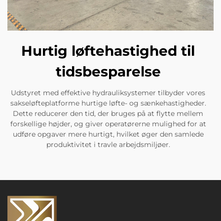
Hurtig løftehastighed til
tidsbesparelse
Udstyret med effektive hydrauliksystemer tilbyder vores
sakseløfteplatforme hurtige løfte- og sænkehastigheder.
Dette reducerer den tid, der bruges på at flytte mellem
forskellige højder, og giver operatørerne mulighed for at
udføre opgaver mere hurtigt, hvilket øger den samlede
produktivitet i travle arbejdsmiljøer.