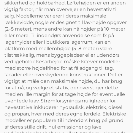
sikkerhed og holdbarhed. Løftehøjden er en anden
vigtig faktor, når man overvejer en hevestativ til
salg. Modellerne varierer i deres maksimale
rækkevidde, nogle er designet til lav-højde opgaver
(2–5 meter), mens andre kan nå højder på 10 meter
eller mere. Til indendørs anvendelse som fx på
lagerhylder eller i butikkers lagerrum, kan en
platform med mellemhøjde (5–8 meter) være
tilstrækkelig, mens byggepladser eller udendørs
vedligeholdelsesarbejde måske kræver modeller
med større højdefrihed for at få adgang til tag,
facader eller overskydende konstruktioner. Det er
vigtigt at måle den maksimale højde, du har brug
for at nå, og vælge et stativ, der overstiger dette
med en lille margin for at tage højde for eventuelle
uventede krav. Strømforsyningsmuligheder for
hevestative inkluderer hydraulisk, elektrisk, diesel
og propan, hver med deres egne fordele. Elektriske
modeller er populære til indendørs brug på grund
af deres stille drift, nul emissioner og lave