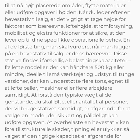
til at nå højt placerede områder, flytte materialer
eller udføre opgaver i højden. Når du leder efter en
hevestativ til salg, er det vigtigt at tage højde for
faktorer som bæreevne, løftehøjde, strømforsyning,
mobilitet og ekstra funktioner for at sikre, at den
lever op til dine specifikke operationelle behov. En
af de første ting, man skal vurdere, når man kigger
på en hevestativ til salg, er dens bæreevne. Disse
stative findes i forskellige belastningskapaciteter –
fra lette modeller, der kan håndtere 500 kg eller
mindre, ideelle til små værktøjer og udstyr, til tunge
versioner, der kan understøtte flere tons, egnet til
at løfte paller, maskiner eller flere arbejdere
samtidigt. At forstå den typiske vægt af de
genstande, du skal løfte, eller antallet af personer,
der vil bruge stativet samtidigt, er afgørende for at
vælge en model, der sikkert og pålideligt kan
udføre opgaven. At overbelaste en hevestativ kan
føre til strukturelle skader, tipning eller ulykker, så
valget af den rigtige kapacitet er afgørende for