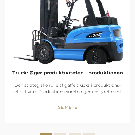
Truck: Øger produktiviteten i produktionen
Den strategiske rolle af gaffeltrucks i produktions-
effektivitet Produktionseinretninger udstyret med
gaffeltrucks opnår 23 % hurtigere
materialeoverførselshastigheder sammenlignet med
SE MERE
manuelle operationer. Disse maskiner optimerer
arbejdsgangens kontinuitet ved at reducere
belastningshåndteringstid...