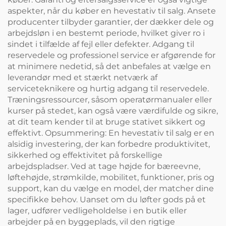
aspekter, når du køber en hevestativ til salg. Ansete
producenter tilbyder garantier, der dækker dele og
arbejdsløn i en bestemt periode, hvilket giver ro i
sindet i tilfælde af fejl eller defekter. Adgang til
reservedele og professionel service er afgørende for
at minimere nedetid, så det anbefales at vælge en
leverandør med et stærkt netværk af
serviceteknikere og hurtig adgang til reservedele.
Træningsressourcer, såsom operatørmanualer eller
kurser på stedet, kan også være værdifulde og sikre,
at dit team kender til at bruge stativet sikkert og
effektivt. Opsummering: En hevestativ til salg er en
alsidig investering, der kan forbedre produktivitet,
sikkerhed og effektivitet på forskellige
arbejdspladser. Ved at tage højde for bæreevne,
løftehøjde, strømkilde, mobilitet, funktioner, pris og
support, kan du vælge en model, der matcher dine
specifikke behov. Uanset om du løfter gods på et
lager, udfører vedligeholdelse i en butik eller
arbejder på en byggeplads, vil den rigtige