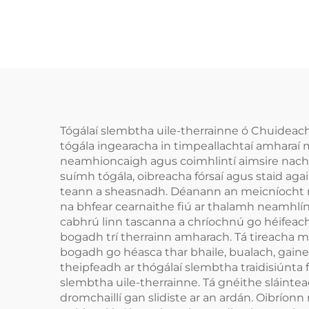
Tógálaí slembtha uile-therrainne ó Chuideach
tógála ingearacha in timpeallachtaí amharaí 
neamhioncaigh agus coimhlintí aimsire nach 
suímh tógála, oibreacha fórsaí agus staid agai
teann a sheasnadh. Déanann an meicníocht ma
na bhfear cearnaithe fiú ar thalamh neamhlíne
cabhrú linn tascanna a chríochnú go héifeacht
bogadh trí therrainn amharach. Tá tireacha m
bogadh go héasca thar bhaile, bualach, gaine
theipfeadh ar thógálaí slembtha traidisiúnta
slembtha uile-therrainne. Tá gnéithe sláintea
dromchaillí gan slidiste ar an ardán. Oibríon