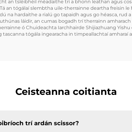
ht an tsléibhéil méadaithe trí a bhonn leathan agus co
 an tógálaí slembtha uile-therrainne deartha freisin le hús
 ardú na hardaithe a rialú go tapaidh agus go héasca, rud
ruthúnas láidir, an cumas bogadh trí therrainn amharach 
herrainne ó Chuideachta Iarchhairde Shijiazhuang Yishu d
ag tascanna tógála ingearacha in timpeallachtaí amharaí
Ceisteanna coitianta
ibríoch trí ardán scissor?