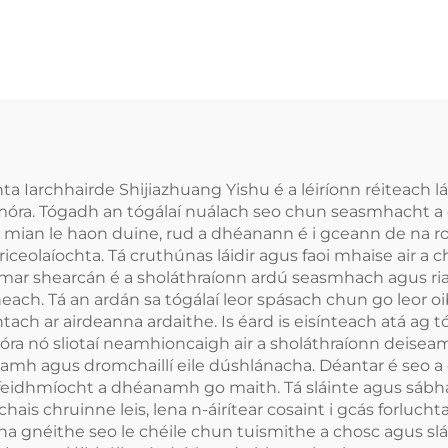
ta Iarchhairde Shijiazhuang Yishu é a léiríonn réiteach 
móra. Tógadh an tógálaí nuálach seo chun seasmhacht a 
mian le haon duine, rud a dhéanann é i gceann de na ro
riceolaíochta. Tá cruthúnas láidir agus faoi mhaise air a
r shearcán é a sholáthraíonn ardú seasmhach agus rialai
ach. Tá an ardán sa tógálaí leor spásach chun go leor oib
ach ar airdeanna ardaithe. Is éard is eisínteach atá ag 
óra nó sliotaí neamhioncaigh air a sholáthraíonn deiseam
amh agus dromchaillí eile dúshlánacha. Déantar é seo a c
 feidhmíocht a dhéanamh go maith. Tá sláinte agus sábhá
chais chruinne leis, lena n-áirítear cosaint i gcás forlu
n na gnéithe seo le chéile chun tuismithe a chosc agus sl