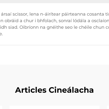
 ársaí scissor, lena n-áirítear páirteanna cosanta 
 obráid a chur i bhfolach, sonraí lódála a osclaí
idh siad. Oibríonn na gnéithe seo le chéile chun 
e.
Articles Cineálacha