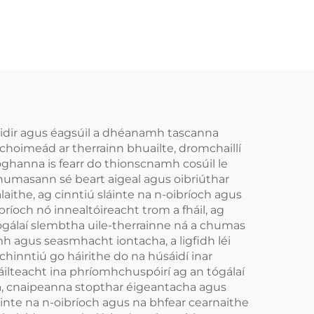
láidir agus éagsúil a dhéanamh tascanna
choimeád ar therrainn bhuailte, dromchaillí
ghanna is fearr do thionscnamh cosúil le
 chumasann sé beart aigeal agus oibriúthar
the, ag cinntiú sláinte na n-oibríoch agus
ríoch nó innealtóireacht trom a fháil, ag
tógálaí slembtha uile-therrainne ná a chumas
h agus seasmhacht iontacha, a ligfidh léi
hinntiú go háirithe do na húsáidí inar
ilteacht ina phríomhchuspóirí ag an tógálaí
chta, cnaipeanna stopthar éigeantacha agus
áinte na n-oibríoch agus na bhfear cearnaithe