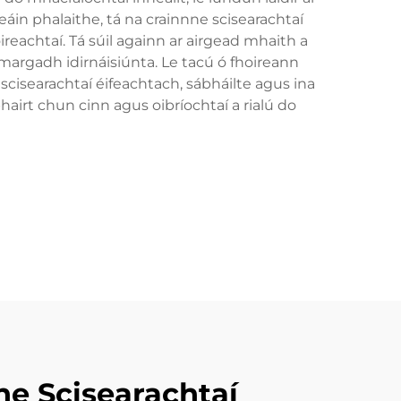
áin phalaithe, tá na crainnne scisearachtaí
ireachtaí. Tá súil againn ar airgead mhaith a
margadh idirnáisiúnta. Le tacú ó fhoireann
scisearachtaí éifeachtach, sábháilte agus ina
hairt chun cinn agus oibríochtaí a rialú do
e Scisearachtaí