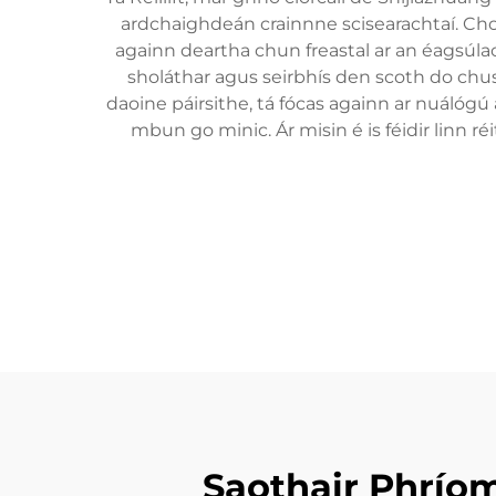
ardchaighdeán crainnne scisearachtaí. Chom
againn deartha chun freastal ar an éagsúlach
sholáthar agus seirbhís den scoth do chus
daoine páirsithe, tá fócas againn ar nuálógú
mbun go minic. Ár misin é is féidir linn r
Saothair Phrío