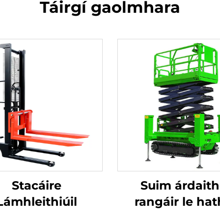
Táirgí gaolmhara
Stacáire
Suim árdait
Lámhleithiúil
rangáir le ha