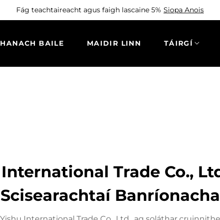
Fág teachtaireacht agus faigh lascaine 5%
Siopa Anois
THANACH BAILE
MAIDIR LINN
TÁIRGÍ
International Trade Co., Lt
Scisearachtaí Banríonacha
 Yishu International Trade Co., Ltd., ag soláthar cruinnithe