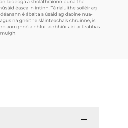
sán laideoga a sholáthraíonn bunaithe
áid éasca in intinn. Tá rialuithe soiléir ag
 a déanann é ábalta a úsáid ag daoine nua-
agus na gnéithe sláinteachais chruinne, is
o aon ghnó a bhfuil aidbhiúr aici ar feabhas
 amuigh.