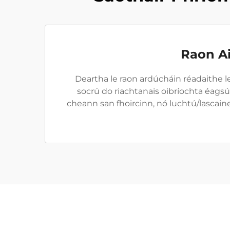
Raon A
Deartha le raon ardúcháin réadaithe lea
socrú do riachtanais oibríochta éagsú
cheann san fhoircinn, nó luchtú/lascain