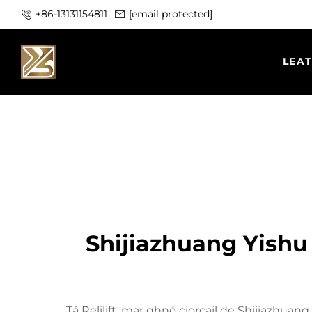
+86-13131154811
[email protected]
LEA
Shijiazhuang Yishu 
Tá Relilift, mar ghnó ciorcail de Shijiazhuang