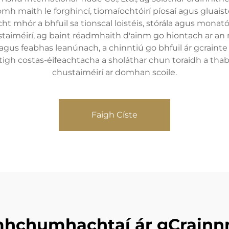
h maith le forghincí, tiomaíochtóirí píosaí agus gluaiste
t mhór a bhfuil sa tionscal loistéis, stórála agus monató
taiméirí, ag baint réadmhaith d'ainm go hiontach ar an 
 agus feabhas leanúnach, a chinntiú go bhfuil ár gcrainte 
éitigh costas-éifeachtacha a sholáthar chun toraidh a thab
chustaiméirí ar domhan scoile.
Faigh Císte
mhchumhachtaí ár gCrainnn