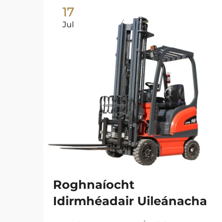
17
Jul
Roghnaíocht
Idirmhéadair Uileánacha