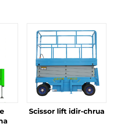
he
Scissor lift idir-chrua
tha