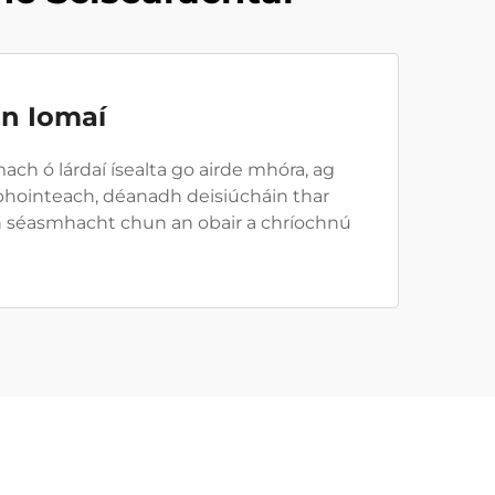
n Iomaí
mach ó lárdaí ísealta go airde mhóra, ag
a phointeach, déanadh deisiúcháin thar
 an séasmhacht chun an obair a chríochnú