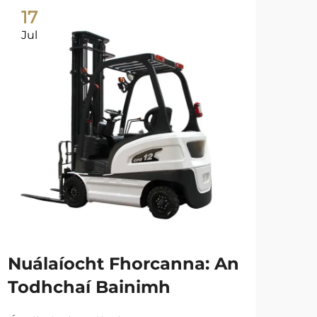
17
2
Jul
Ju
Th
Fe
Nu
dT
Ar
Nuálaíocht Fhorcanna: An
Todhchaí Bainimh
Féac