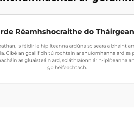
irde Réamhshocraithe do Tháirgean
than, is féidir le hiplíteanna ardúna sciseara a bhaint a
la. Cibé an gcaillfidh tú rochtain ar shuíomhanna ard s
eacháin as gluaisteáin ard, soláthraíonn ár n-iplíteanna
go héifeachtach.