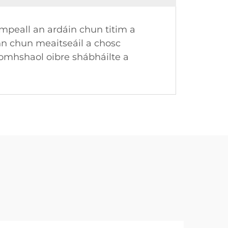
timpeall an ardáin chun titim a
onn chun meaitseáil a chosc
comhshaol oibre shábháilte a