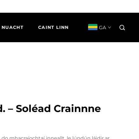
GA
NUACHT
CAINT LINN
d. – Soléad Crainnne
 do mhacraíochtaí inneallt, le lúndún láidir ar