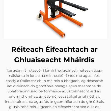
Réiteach Éifeachtach ar
Ghluaiseacht Mháirdis
Tairgeann ár dtascóirí lámh theilgeanach réiteach beag
náisiúnta in ionad na n-innealtóirí níos mó agus níos
costly a úsáidtear chun máirdis a bhogadh, ag déanamh
iad oiriúnach do ghnóthais bheaga agus meánmhéide.
Soláthraíonn siad performance agus tréineacht ard ag
príomhthomhas, ag cabhrú leat sábháil ar ghnóthais
innealtóireachta agus fós ár gcomhlíonadh do ghnóthais
gluais mháirdis. Ligeann an éifeachtacht seo duit do