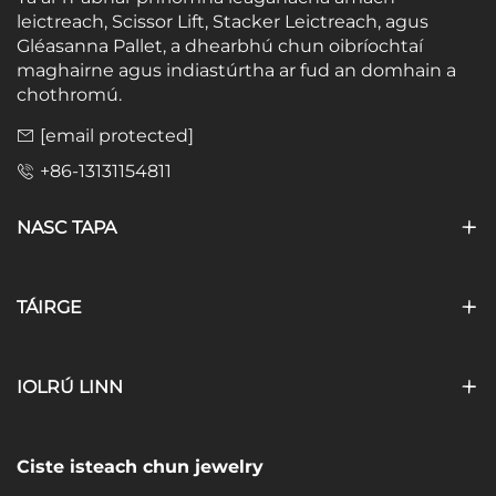
leictreach, Scissor Lift, Stacker Leictreach, agus
Gléasanna Pallet, a dhearbhú chun oibríochtaí
maghairne agus indiastúrtha ar fud an domhain a
chothromú.
[email protected]
+86-13131154811
NASC TAPA
TÁIRGE
IOLRÚ LINN
Ciste isteach chun jewelry