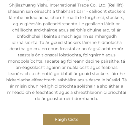
Shijiazhuang Yishu International Trade Co., Ltd. (Relilift)
shásann san oireacht a thabhairt barr - cáilíocht stackers
láimhe hidraolacha, chomh maith le forghincí, stackers,
agus gléasáin paileadóireachta. Le gealladh láidir ar
cháilíocht ard-tháirge agus seirbhís dhuine ard, tá ár
bhfodhbhaill bainte amach againn sa mhargadh
idirnáisiúnta. Tá ár gcuid stackers láimhe hidraolacha
deartha go cruinn chun freastal ar an éagsúlacht mhór
teastais ón tionscal loistíochta, foirgnimh agus
monopólaíochta. Tacaíte ag foireann daoine páirsithe, tá
an-éagsúlacht againn ar nuálaíocht agus feabhas
leanúnach, a chinntiú go bhfuil ár gcuid stackers láimhe
hidraolacha éifeachtach, sábháilte agus éasca le húsáid. Tá
ár misin chun réitigh oibríochta soláthair a sholáthar a
mhéadóidh éifeachtacht agus a shreathlaíonn oibríochtaí
do ár gcustaiméirí domhanda.
Faigh Císte