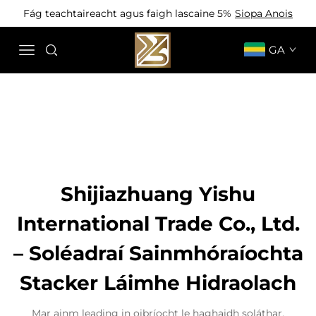
Fág teachtaireacht agus faigh lascaine 5%
Siopa Anois
GA
Shijiazhuang Yishu
International Trade Co., Ltd.
– Soléadraí Sainmhóraíochta
Stacker Láimhe Hidraolach
Mar ainm leading in oibríocht le haghaidh soláthar,