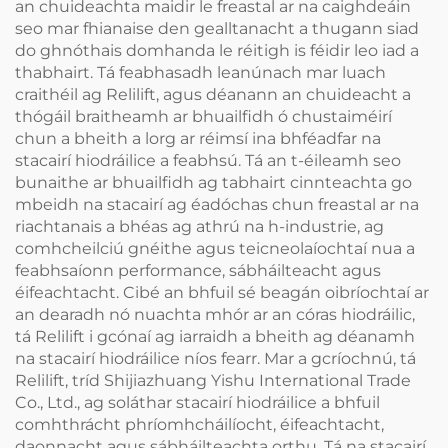
an chuideachta maidir le freastal ar na caighdeáin
seo mar fhianaise den gealltanacht a thugann siad
do ghnóthais domhanda le réitigh is féidir leo iad a
thabhairt. Tá feabhasadh leanúnach mar luach
craithéil ag Relilift, agus déanann an chuideacht a
thógáil braitheamh ar bhuailfidh ó chustaiméirí
chun a bheith a lorg ar réimsí ina bhféadfar na
stacairí hiodráilice a feabhsú. Tá an t-éileamh seo
bunaithe ar bhuailfidh ag tabhairt cinnteachta go
mbeidh na stacairí ag éadóchas chun freastal ar na
riachtanais a bhéas ag athrú na h-industrie, ag
comhcheilciú gnéithe agus teicneolaíochtaí nua a
feabhsaíonn performance, sábháilteacht agus
éifeachtacht. Cibé an bhfuil sé beagán oibríochtaí ar
an dearadh nó nuachta mhór ar an córas hiodráilic,
tá Relilift i gcónaí ag iarraidh a bheith ag déanamh
na stacairí hiodráilice níos fearr. Mar a gcríochnú, tá
Relilift, tríd Shijiazhuang Yishu International Trade
Co., Ltd., ag soláthar stacairí hiodráilice a bhfuil
comhthrácht phríomhcháilíocht, éifeachtacht,
daonnacht agus sábháilteachta orthu. Tá na stacairí