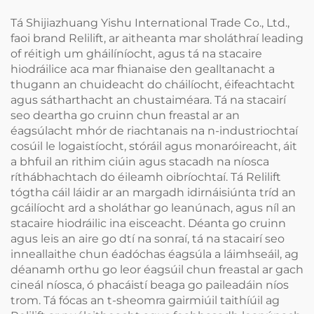
Tá Shijiazhuang Yishu International Trade Co., Ltd.,
faoi brand Relilift, ar aitheanta mar sholáthraí leading
of réitigh um gháilíníocht, agus tá na stacaire
hiodráilice aca mar fhianaise den gealltanacht a
thugann an chuideacht do cháilíocht, éifeachtacht
agus sátharthacht an chustaiméara. Tá na stacairí
seo deartha go cruinn chun freastal ar an
éagsúlacht mhór de riachtanais na n-industriochtaí
cosúil le logaistíocht, stóráil agus monaróireacht, áit
a bhfuil an rithim ciúin agus stacadh na níosca
ríthábhachtach do éileamh oibríochtaí. Tá Relilift
tógtha cáil láidir ar an margadh idirnáisiúnta tríd an
gcáilíocht ard a sholáthar go leanúnach, agus níl an
stacaire hiodráilic ina eisceacht. Déanta go cruinn
agus leis an aire go dtí na sonraí, tá na stacairí seo
inneallaithe chun éadóchas éagsúla a láimhseáil, ag
déanamh orthu go leor éagsúil chun freastal ar gach
cineál níosca, ó phacáistí beaga go paileadáin níos
trom. Tá fócas an t-sheomra gairmiúil taithíúil ag