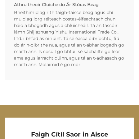
Athruitheoir Cluiche do Ár Stóras Beag
Bheithimid ag rith taigh-taisce beag agus bhí
muid ag lorg réiteach costas-éifeachtach chun
báid a bhogadh agus a chluicheáil. Tá an tascóir
lámh Shijiazhuang Yishu International Trade Co.,
Ltd. i bhfad as oiriúint. Tá sé éasca óibríochtú, fiú
do ár n-oibrithe nua, agus tá an t-ábhar bogadh go
maith ann. Is cosúil go bhfuil sé sábháilte go leor
ama agus iarracht dúinn, agus tá an t-ádhasach go
maith ann. Molaimid é go mór!
Faigh Cítíl Saor in Aisce