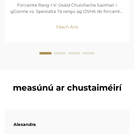
Forcainte Rang I-V: Úsáid Chuíollacha Saothair i
gCoinne vs. Speisialta Tá rangú ag OSHA do forcaintí i
gceithre chineál foinse cumhachta agus dearadh.
Coinneann na sochair a bhaineann le neodracht
Féach Arís
ascaill, agus cruinneas bogadh Rang I (forcan
seachadtha leictreach...
measúnú ar chustaiméirí
Alexandra