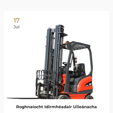
17
Jul
Roghnaíocht Idirmhéadair Uileánacha