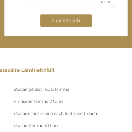
0/1000
Cuir isteach
stacáire Lámhleithiúil
stacáir phalat rudaí láimhe
cinnseoir láimhe 2 tonn
stacáire lámh leictreach leath-leictreach
stacáir láimhe 3 thon