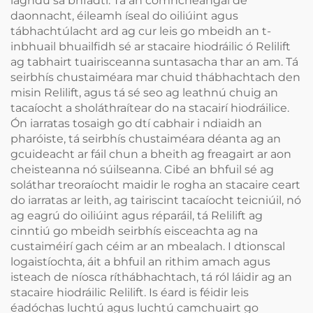
laghdú sa bhfadtí. Tá an comhcheangal de
daonnacht, éileamh íseal do oiliúint agus
tábhachtúlacht ard ag cur leis go mbeidh an t-
inbhuail bhuailfidh sé ar stacaire hiodráilic ó Relilift
ag tabhairt tuairisceanna suntasacha thar an am. Tá
seirbhís chustaiméara mar chuid thábhachtach den
misin Relilift, agus tá sé seo ag leathnú chuig an
tacaíocht a sholáthraítear do na stacairí hiodráilice.
Ón iarratas tosaigh go dtí cabhair i ndiaidh an
pharóiste, tá seirbhís chustaiméara déanta ag an
gcuideacht ar fáil chun a bheith ag freagairt ar aon
cheisteanna nó súilseanna. Cibé an bhfuil sé ag
soláthar treoraíocht maidir le rogha an stacaire ceart
do iarratas ar leith, ag tairiscint tacaíocht teicniúil, nó
ag eagrú do oiliúint agus réparáil, tá Relilift ag
cinntiú go mbeidh seirbhís eisceachta ag na
custaiméirí gach céim ar an mbealach. I dtionscal
logaistíochta, áit a bhfuil an rithim amach agus
isteach de níosca ríthábhachtach, tá ról láidir ag an
stacaire hiodráilic Relilift. Is éard is féidir leis
éadóchas luchtú agus luchtú camchuairt go