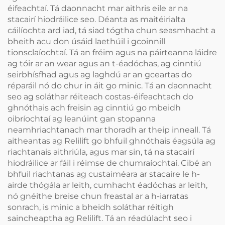
éifeachtaí. Tá daonnacht mar aithris eile ar na
stacairí hiodráilice seo. Déanta as maitéirialta
cáilíochta ard iad, tá siad tógtha chun seasmhacht a
bheith acu don úsáid laethúil i gcoinnill
tionsclaíochtaí. Tá an fréim agus na páirteanna láidre
ag tóir ar an wear agus an t-éadóchas, ag cinntiú
seirbhísfhad agus ag laghdú ar an gceartas do
réparáil nó do chur in áit go minic. Tá an daonnacht
seo ag soláthar réiteach costas-éifeachtach do
ghnóthais ach freisin ag cinntiú go mbeidh
oibríochtaí ag leanúint gan stopanna
neamhriachtanach mar thoradh ar theip inneall. Tá
aitheantas ag Relilift go bhfuil ghnóthais éagsúla ag
riachtanais aithriúla, agus mar sin, tá na stacairí
hiodráilice ar fáil i réimse de chumraíochtaí. Cibé an
bhfuil riachtanas ag custaiméara ar stacaire le h-
airde thógála ar leith, cumhacht éadóchas ar leith,
nó gnéithe breise chun freastal ar a h-iarratas
sonrach, is minic a bheidh soláthar réitigh
saincheaptha ag Relilift. Tá an réadúlacht seo i