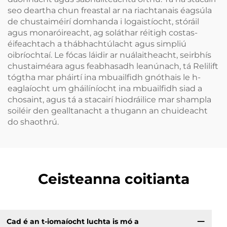
seo deartha chun freastal ar na riachtanais éagsúla
de chustaiméirí domhanda i logaistíocht, stóráil
agus monaróireacht, ag soláthar réitigh costas-
éifeachtach a thábhachtúlacht agus simpliú
oibríochtaí. Le fócas láidir ar nuálaitheacht, seirbhís
chustaiméara agus feabhasadh leanúnach, tá Relilift
tógtha mar pháirtí ina mbuailfidh gnóthais le h-
eaglaíocht um gháilíníocht ina mbuailfidh siad a
chosaint, agus tá a stacairí hiodráilice mar shampla
soiléir den gealltanacht a thugann an chuideacht
do shaothrú.
Ceisteanna coitianta
Cad é an t-iomaíocht luchta is mó a