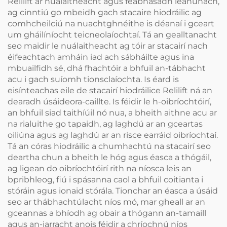
Relilift ar nuálaitheacht agus feabhasadh leanúnach,
ag cinntiú go mbeidh gach stacaire hiodráilic ag
comhcheilciú na nuachtghnéithe is déanaí i gceart
um gháilíníocht teicneolaíochtaí. Tá an gealltanacht
seo maidir le nuálaitheacht ag tóir ar stacairí nach
éifeachtach amháin iad ach sábháilte agus ina
mbuailfidh sé, dhá fhachtóir a bhfuil an-tábhacht
acu i gach suíomh tionsclaíochta. Is éard is
eisínteachas eile de stacairí hiodráilice Relilift ná an
dearadh úsáideora-caillte. Is féidir le h-oibríochtóirí,
an bhfuil siad taithíúil nó nua, a bheith aithne acu ar
na rialuithe go tapaidh, ag laghdú ar an gceartas
oiliúna agus ag laghdú ar an risce earráid oibríochtaí.
Tá an córas hiodráilic a chumhachtú na stacairí seo
deartha chun a bheith le hóg agus éasca a thógáil,
ag ligean do oibríochtóirí rith na níosca leis an
bpribhleog, fiú i spásanna caol a bhfuil coitianta i
stóráin agus ionaid stórála. Tionchar an éasca a úsáid
seo ar thábhachtúlacht níos mó, mar gheall ar an
gceannas a bhíodh ag obair a thógann an-tamaill
agus an-iarracht anois féidir a chríochnú níos