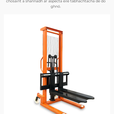
chosaint a shannadh ar aspecta eile tábhachtacha de do
ghnó.