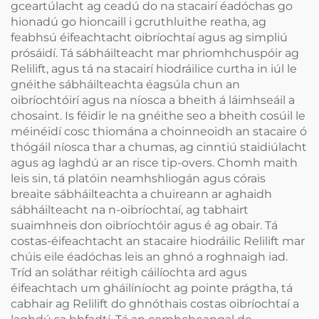
gceartúlacht ag ceadú do na stacairí éadóchas go
hionadú go hioncaill i gcruthluithe reatha, ag
feabhsú éifeachtacht oibríochtaí agus ag simpliú
prósáidí. Tá sábháilteacht mar phriomhchuspóir ag
Relilift, agus tá na stacairí hiodráilice curtha in iúl le
gnéithe sábháilteachta éagsúla chun an
oibríochtóirí agus na níosca a bheith á láimhseáil a
chosaint. Is féidir le na gnéithe seo a bheith cosúil le
méinéidí cosc thiomána a choinneoidh an stacaire ó
thógáil níosca thar a chumas, ag cinntiú staidiúlacht
agus ag laghdú ar an risce tip-overs. Chomh maith
leis sin, tá platóin neamhshliogán agus córais
breaite sábháilteachta a chuireann ar aghaidh
sábháilteacht na n-oibríochtaí, ag tabhairt
suaimhneis don oibríochtóir agus é ag obair. Tá
costas-éifeachtacht an stacaire hiodráilic Relilift mar
chúis eile éadóchas leis an ghnó a roghnaigh iad.
Tríd an soláthar réitigh cáilíochta ard agus
éifeachtach um gháilíníocht ag pointe prágtha, tá
cabhair ag Relilift do ghnóthais costas oibríochtaí a