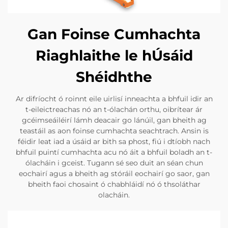
Gan Foinse Cumhachta
Riaghlaithe le hÚsáid
Shéidhthe
Ar difríocht ó roinnt eile uirlisí inneachta a bhfuil idir an
t-eileictreachas nó an t-ólachán orthu, oibrítear ár
gcéimseáiléirí lámh deacair go lánúil, gan bheith ag
teastáil as aon foinse cumhachta seachtrach. Ansin is
féidir leat iad a úsáid ar bith sa phost, fiú i dtíobh nach
bhfuil puintí cumhachta acu nó áit a bhfuil boladh an t-
ólacháin i gceist. Tugann sé seo duit an séan chun
eochairí agus a bheith ag stóráil eochairí go saor, gan
bheith faoi chosaint ó chabhláidí nó ó thsoláthar
olacháin.