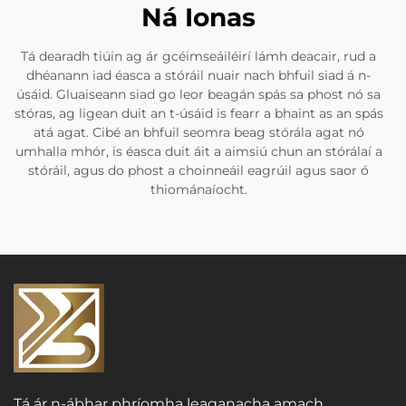
Ná Ionas
Tá dearadh tiúin ag ár gcéimseáiléirí lámh deacair, rud a
dhéanann iad éasca a stóráil nuair nach bhfuil siad á n-
úsáid. Gluaiseann siad go leor beagán spás sa phost nó sa
stóras, ag ligean duit an t-úsáid is fearr a bhaint as an spás
atá agat. Cibé an bhfuil seomra beag stórála agat nó
umhalla mhór, is éasca duit áit a aimsiú chun an stórálaí a
stóráil, agus do phost a choinneáil eagrúil agus saor ó
thiománaíocht.
Tá ár n-ábhar phríomha leaganacha amach