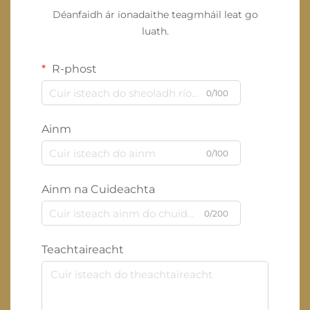
Déanfaidh ár ionadaithe teagmháil leat go
luath.
R-phost
0/100
Ainm
0/100
Ainm na Cuideachta
0/200
Teachtaireacht