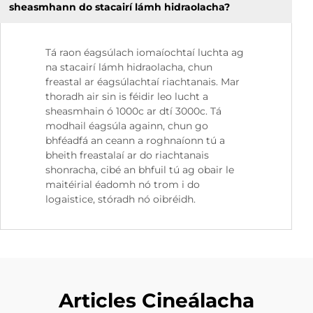
sheasmhann do stacairí lámh hidraolacha?
Tá raon éagsúlach iomaíochtaí luchta ag
na stacairí lámh hidraolacha, chun
freastal ar éagsúlachtaí riachtanais. Mar
thoradh air sin is féidir leo lucht a
sheasmhain ó 1000c ar dtí 3000c. Tá
modhail éagsúla againn, chun go
bhféadfá an ceann a roghnaíonn tú a
bheith freastalaí ar do riachtanais
shonracha, cibé an bhfuil tú ag obair le
maitéirial éadomh nó trom i do
logaistice, stóradh nó oibréidh.
Articles Cineálacha