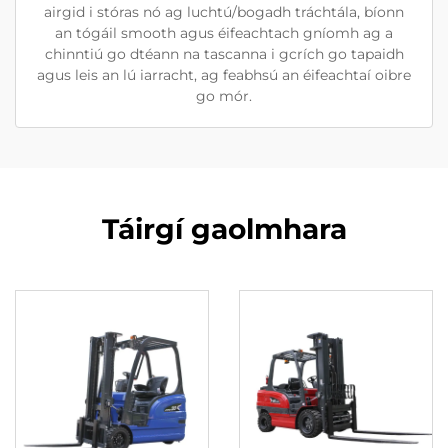
airgid i stóras nó ag luchtú/bogadh tráchtála, bíonn
an tógáil smooth agus éifeachtach gníomh ag a
chinntiú go dtéann na tascanna i gcrích go tapaidh
agus leis an lú iarracht, ag feabhsú an éifeachtaí oibre
go mór.
Táirgí gaolmhara