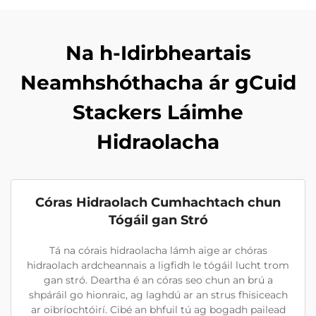
Na h-Idirbheartais
Neamhshóthacha ár gCuid
Stackers Láimhe
Hidraolacha
Córas Hidraolach Cumhachtach chun
Tógáil gan Stró
Tá na córais hidraolacha lámh aige ar chóras
hidraolach ardcheannais a ligfidh le tógáil lucht trom
gan stró. Deartha é an córas seo chun an brú a
shpáráil go hionraic, ag laghdú ar an strus fhisiceach
ar oibríochtóirí. Cibé an bhfuil tú ag bogadh pailead