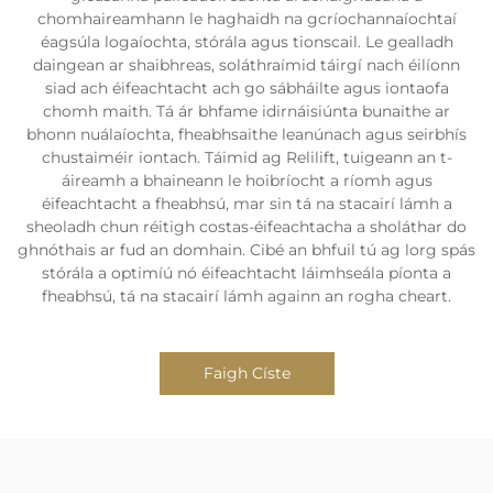
chomhaireamhann le haghaidh na gcríochannaíochtaí
éagsúla logaíochta, stórála agus tionscail. Le gealladh
daingean ar shaibhreas, soláthraímid táirgí nach éilíonn
siad ach éifeachtacht ach go sábháilte agus iontaofa
chomh maith. Tá ár bhfame idirnáisiúnta bunaithe ar
bhonn nuálaíochta, fheabhsaithe leanúnach agus seirbhís
chustaiméir iontach. Táimid ag Relilift, tuigeann an t-
áireamh a bhaineann le hoibríocht a ríomh agus
éifeachtacht a fheabhsú, mar sin tá na stacairí lámh a
sheoladh chun réitigh costas-éifeachtacha a sholáthar do
ghnóthais ar fud an domhain. Cibé an bhfuil tú ag lorg spás
stórála a optimíú nó éifeachtacht láimhseála píonta a
fheabhsú, tá na stacairí lámh againn an rogha cheart.
Faigh Císte