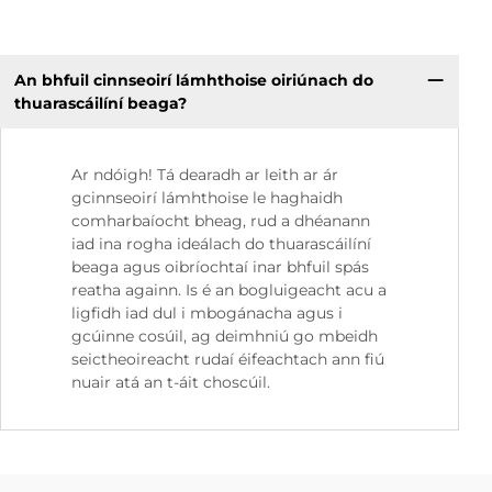
An bhfuil cinnseoirí lámhthoise oiriúnach do
thuarascáilíní beaga?
Ar ndóigh! Tá dearadh ar leith ar ár
gcinnseoirí lámhthoise le haghaidh
comharbaíocht bheag, rud a dhéanann
iad ina rogha ideálach do thuarascáilíní
beaga agus oibríochtaí inar bhfuil spás
reatha againn. Is é an bogluigeacht acu a
ligfidh iad dul i mbogánacha agus i
gcúinne cosúil, ag deimhniú go mbeidh
seictheoireacht rudaí éifeachtach ann fiú
nuair atá an t-áit choscúil.