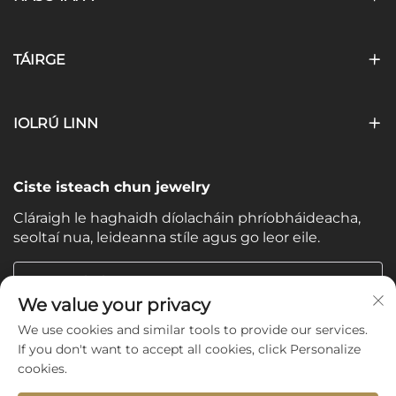
TÁIRGE
IOLRÚ LINN
Ciste isteach chun jewelry
Cláraigh le haghaidh díolacháin phríobháideacha,
seoltaí nua, leideanna stíle agus go leor eile.
Do Ríomhphost
We value your privacy
We use cookies and similar tools to provide our services.
Subscribe
If you don't want to accept all cookies, click Personalize
cookies.