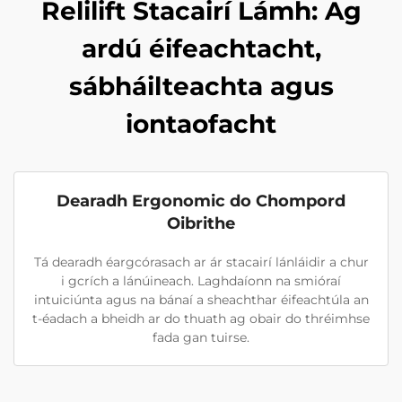
Relilift Stacairí Lámh: Ag
ardú éifeachtacht,
sábháilteachta agus
iontaofacht
Dearadh Ergonomic do Chompord
Oibrithe
Tá dearadh éargcórasach ar ár stacairí lánláidir a chur
i gcrích a lánúineach. Laghdaíonn na smióraí
intuiciúnta agus na bánaí a sheachthar éifeachtúla an
t-éadach a bheidh ar do thuath ag obair do thréimhse
fada gan tuirse.