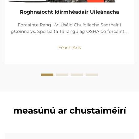
Roghnaíocht Idirmhéadair Uileánacha
Forcainte Rang I-V: Úsáid Chuíollacha Saothair i
gCoinne vs. Speisialta Tá rangú ag OSHA do forcaintí i
gceithre chineál foinse cumhachta agus dearadh.
Coinneann na sochair a bhaineann le neodracht
Féach Arís
ascaill, agus cruinneas bogadh Rang I (forcan
seachadtha leictreach...
measúnú ar chustaiméirí