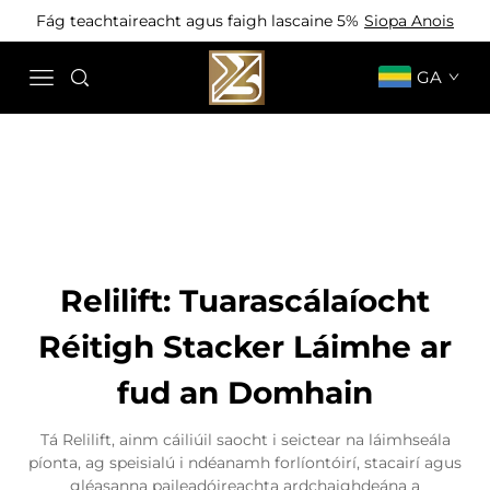
Fág teachtaireacht agus faigh lascaine 5%
Siopa Anois
GA
Relilift: Tuarascálaíocht
Réitigh Stacker Láimhe ar
fud an Domhain
Tá Relilift, ainm cáiliúil saocht i seictear na láimhseála
píonta, ag speisialú i ndéanamh forlíontóirí, stacairí agus
gléasanna paileadóireachta ardchaighdeána a