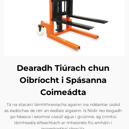
Dearadh Tiúrach chun
Oibríocht i Spásanna
Coimeádta
Tá na stacairí lámhthreoracha againn ina ndéantar úsáid
as éadóchas de réir an éadlais aigeann. Is féidir leo bogadh
go héasca i seomraí cosúil agus i gcúinne, ag cinntiú
láimhseála éifeachtach ar mhaisnéis fiú amháin i
gcomharthaí chosúla.