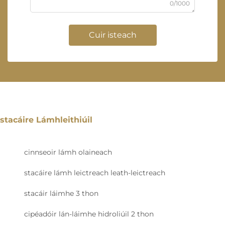
0/1000
Cuir isteach
stacáire Lámhleithiúil
cinnseoir lámh olaineach
stacáire lámh leictreach leath-leictreach
stacáir láimhe 3 thon
cipéadóir lán-láimhe hidroliúil 2 thon