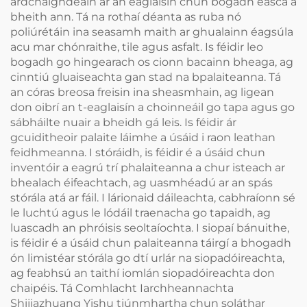
ardchaighdeáin ar an eaglaisín chun bogadh éasca a
bheith ann. Tá na rothaí déanta as ruba nó
poliúrétáin ina seasamh maith ar ghualainn éagsúla
acu mar chónraithe, tile agus asfalt. Is féidir leo
bogadh go hingearach os cionn bacainn bheaga, ag
cinntiú gluaiseachta gan stad na bpalaiteanna. Tá
an córas breosa freisin ina sheasmhain, ag ligean
don oibrí an t-eaglaisín a choinneáil go tapa agus go
sábháilte nuair a bheidh gá leis. Is féidir ár
gcuiditheoir palaite láimhe a úsáid i raon leathan
feidhmeanna. I stóráidh, is féidir é a úsáid chun
inventóir a eagrú trí phalaiteanna a chur isteach ar
bhealach éifeachtach, ag uasmhéadú ar an spás
stórála atá ar fáil. I lárionaid dáileachta, cabhraíonn sé
le luchtú agus le lódáil traenacha go tapaidh, ag
luascadh an phróisis seoltaíochta. I siopaí bánuithe,
is féidir é a úsáid chun palaiteanna táirgí a bhogadh
ón limistéar stórála go dtí urlár na siopadóireachta,
ag feabhsú an taithí iomlán siopadóireachta don
chaipéis. Tá Comhlacht Iarchheannachta
Shijiazhuang Yishu tiúnmhartha chun soláthar