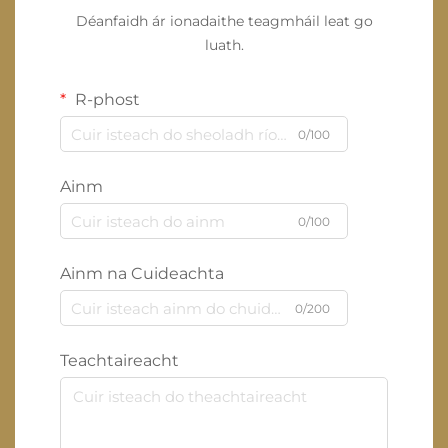
Déanfaidh ár ionadaithe teagmháil leat go
luath.
R-phost
0/100
Ainm
0/100
Ainm na Cuideachta
0/200
Teachtaireacht