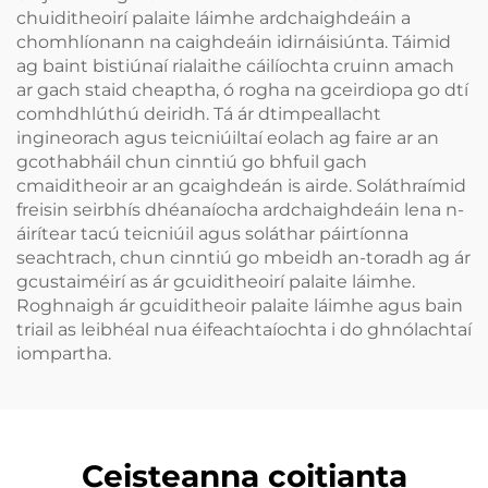
chuiditheoirí palaite láimhe ardchaighdeáin a
chomhlíonann na caighdeáin idirnáisiúnta. Táimid
ag baint bistiúnaí rialaithe cáilíochta cruinn amach
ar gach staid cheaptha, ó rogha na gceirdiopa go dtí
comhdhlúthú deiridh. Tá ár dtimpeallacht
ingineorach agus teicniúiltaí eolach ag faire ar an
gcothabháil chun cinntiú go bhfuil gach
cmaiditheoir ar an gcaighdeán is airde. Soláthraímid
freisin seirbhís dhéanaíocha ardchaighdeáin lena n-
áirítear tacú teicniúil agus soláthar páirtíonna
seachtrach, chun cinntiú go mbeidh an-toradh ag ár
gcustaiméirí as ár gcuiditheoirí palaite láimhe.
Roghnaigh ár gcuiditheoir palaite láimhe agus bain
triail as leibhéal nua éifeachtaíochta i do ghnólachtaí
iompartha.
Ceisteanna coitianta