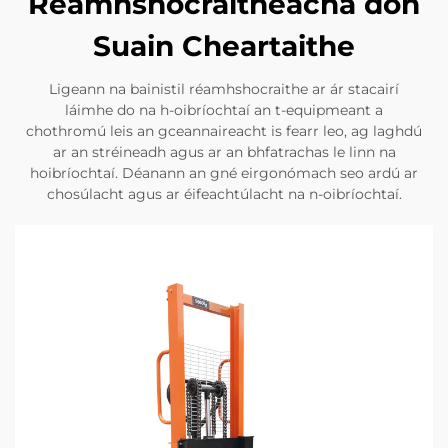
Réamhshocraitheacha don
Suain Cheartaithe
Ligeann na bainistil réamhshocraithe ar ár stacairí
láimhe do na h-oibríochtaí an t-equipmeant a
chothromú leis an gceannaireacht is fearr leo, ag laghdú
ar an stréineadh agus ar an bhfatrachas le linn na
hoibríochtaí. Déanann an gné eirgonómach seo ardú ar
chosúlacht agus ar éifeachtúlacht na n-oibríochtaí.