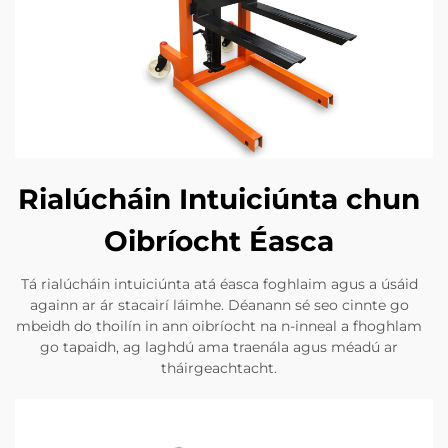
Rialúcháin Intuiciúnta chun
Oibríocht Éasca
Tá rialúcháin intuiciúnta atá éasca foghlaim agus a úsáid
againn ar ár stacairí láimhe. Déanann sé seo cinnte go
mbeidh do thoilín in ann oibríocht na n-inneal a fhoghlam
go tapaidh, ag laghdú ama traenála agus méadú ar
tháirgeachtacht.