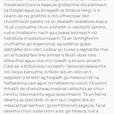
theastaíochtanna éagsúla gnólachtaí atá páirteach
sa thógáil agus sa bhogadh ar bhalcaí táirgí. Is é
ceann de na gnéithe is mó a fheictear den
chuiditheoir palaite ná an dearadh úsáideora-éasca.
Tá sé cruthaithe chun a bheith in oibríocht láimhe,
rud a chiallaíonn nach gá córasra leictreach nó
hidroliúla d'úsáid bunúsach. Tá an lámhghreim
cruthaithe go erganómaí, ag soláthar gripe
sábháilte don oibrí. Léifear an tuirse a laghdófar mar
sin le húsáid faoi líne amhail is féidir obair níos
éifeachtaí agus níos mó toraidh a bhaint amach.
Cibé áit a bhfuil síos i stóráidh, i lárionad dáileachta
nó i siopa bánuithe, is féidir leis an oibrí an t-
eaglaisín a bheith ag bogadh go héasca tríd na
haillseanna caol agus na háiteanna cosúil. Tá roinnt
mhaith de shaincheap meánaí cáilíochta air chun
cinntiú daonnachta agus seasmhacht. Tá an fráma
déanta as stáil láidir, in ann dul i ngleic leis an
mbacachas laethúil i gcomhthionóil éagsúla. Tá sé
deartha chun rudaí trom a íoc go héasca, rud a