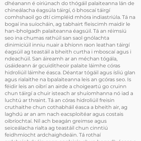
dhéanann é oiriúnach do thógáil palaiteanna lán de
chineálacha éagsúla táirgí, ó bhoscaí táirgí
comhshaoil go dtí cimpléid mhóra indiastriúla. Tá na
bogaí ina suíocháin, ag tabhairt fleiscimh maidir le
han-bholgadh palaiteanna éagsúil. Tá an réimsíú
seo ina chumas rathúil san saol gnólachta
dinimiciúil inniu nuair a bhíonn raon leathan táirgí
éagsúil ag teastáil a bheith curtha i mboscaí agus i
ndeachúil. San áireamh ar an méchan tógála,
úsáideann ár gcuiditheoir palaite láimhe córas
hidroliúil láimhe éasca. Déantar tógáil agus ísliú glan
agus rialaithe na bpalaiteanna leis an gcóras seo. Is
féidir leis an oibrí an airde a choigeartú go cruinn
chun táirgí a chuir isteach ar shuíomhanna nó iad a
luchtú ar thraint. Tá an córas hidroliúil freisin
cruthaithe chun cothabháil éasca a bheith air, ag
laghdú ar an am nach eacsploítéar agus costais
oibríochtaí. Níl ach beagán greimse agus
seiceálacha rialta ag teastáil chun cinntiú
feidhmíocht ardchaighdeáin. Tá rothaí