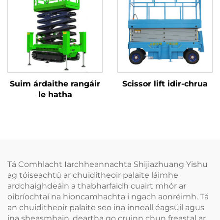
Suim árdaithe rangáir
Scissor lift idir-chrua
le hatha
Tá Comhlacht Iarchheannachta Shijiazhuang Yishu
ag tóiseachtú ar chuiditheoir palaite láimhe
ardchaighdeáin a thabharfaidh cuairt mhór ar
oibríochtaí na hioncamhachta i ngach aonréimh. Tá
an chuiditheoir palaite seo ina inneall éagsúil agus
ina sheasmhain, deartha go cruinn chun freastal ar