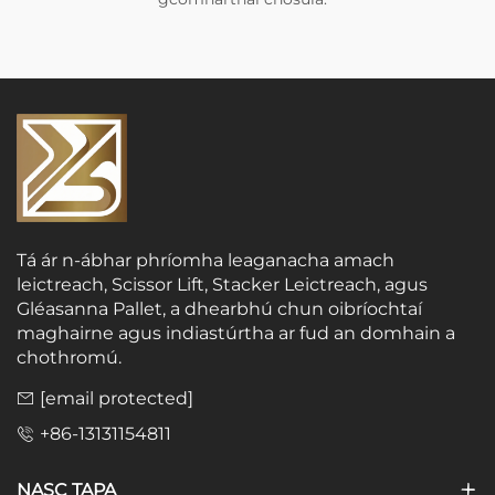
Tá ár n-ábhar phríomha leaganacha amach
leictreach, Scissor Lift, Stacker Leictreach, agus
Gléasanna Pallet, a dhearbhú chun oibríochtaí
maghairne agus indiastúrtha ar fud an domhain a
chothromú.
[email protected]
+86-13131154811
NASC TAPA