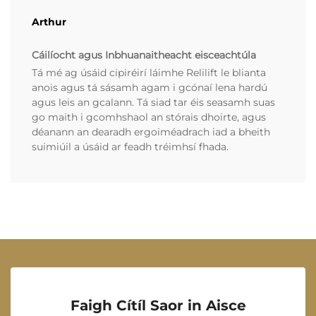
Arthur
Cáilíocht agus Inbhuanaitheacht eisceachtúla
Tá mé ag úsáid cipiréirí láimhe Relilift le blianta
anois agus tá sásamh agam i gcónaí lena hardú
agus leis an gcalann. Tá siad tar éis seasamh suas
go maith i gcomhshaol an stórais dhoirte, agus
déanann an dearadh ergoiméadrach iad a bheith
suimiúil a úsáid ar feadh tréimhsí fhada.
Faigh Cítíl Saor in Aisce