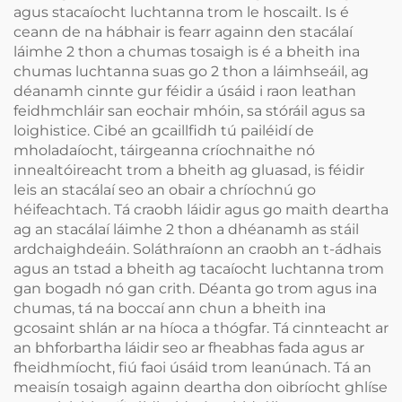
agus stacaíocht luchtanna trom le hoscailt. Is é
ceann de na hábhair is fearr againn den stacálaí
láimhe 2 thon a chumas tosaigh is é a bheith ina
chumas luchtanna suas go 2 thon a láimhseáil, ag
déanamh cinnte gur féidir a úsáid i raon leathan
feidhmchláir san eochair mhóin, sa stóráil agus sa
loighistice. Cibé an gcaillfidh tú pailéidí de
mholadaíocht, táirgeanna críochnaithe nó
innealtóireacht trom a bheith ag gluasad, is féidir
leis an stacálaí seo an obair a chríochnú go
héifeachtach. Tá craobh láidir agus go maith deartha
ag an stacálaí láimhe 2 thon a dhéanamh as stáil
ardchaighdeáin. Soláthraíonn an craobh an t-ádhais
agus an tstad a bheith ag tacaíocht luchtanna trom
gan bogadh nó gan crith. Déanta go trom agus ina
chumas, tá na boccaí ann chun a bheith ina
gcosaint shlán ar na híoca a thógfar. Tá cinnteacht ar
an bhforbartha láidir seo ar fheabhas fada agus ar
fheidhmíocht, fiú faoi úsáid trom leanúnach. Tá an
meaisín tosaigh againn deartha don oibríocht ghlíse