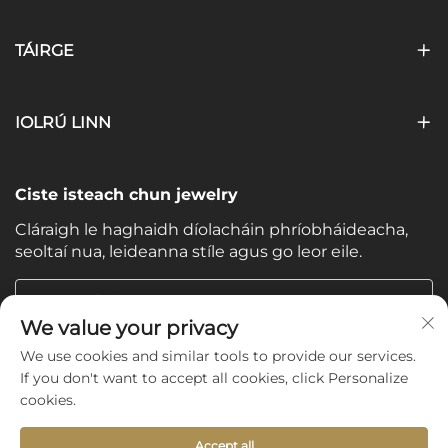
TÁIRGE
IOLRÚ LINN
Ciste isteach chun jewelry
Cláraigh le haghaidh díolacháin phríobháideacha,
seoltaí nua, leideanna stíle agus go leor eile.
Do Ríomhphost
We value your privacy
We use cookies and similar tools to provide our services.
Subscribe
If you don't want to accept all cookies, click Personalize
cookies.
Accept all