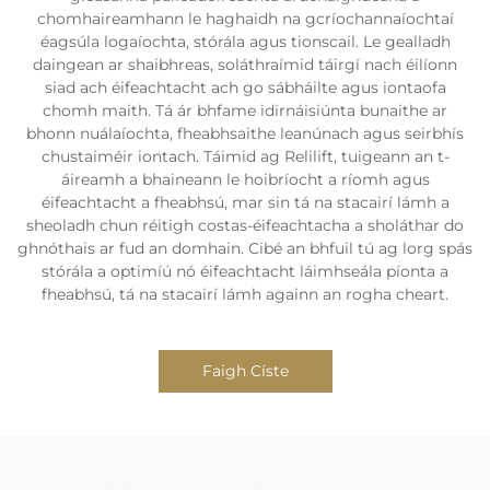
chomhaireamhann le haghaidh na gcríochannaíochtaí
éagsúla logaíochta, stórála agus tionscail. Le gealladh
daingean ar shaibhreas, soláthraímid táirgí nach éilíonn
siad ach éifeachtacht ach go sábháilte agus iontaofa
chomh maith. Tá ár bhfame idirnáisiúnta bunaithe ar
bhonn nuálaíochta, fheabhsaithe leanúnach agus seirbhís
chustaiméir iontach. Táimid ag Relilift, tuigeann an t-
áireamh a bhaineann le hoibríocht a ríomh agus
éifeachtacht a fheabhsú, mar sin tá na stacairí lámh a
sheoladh chun réitigh costas-éifeachtacha a sholáthar do
ghnóthais ar fud an domhain. Cibé an bhfuil tú ag lorg spás
stórála a optimíú nó éifeachtacht láimhseála píonta a
fheabhsú, tá na stacairí lámh againn an rogha cheart.
Faigh Císte