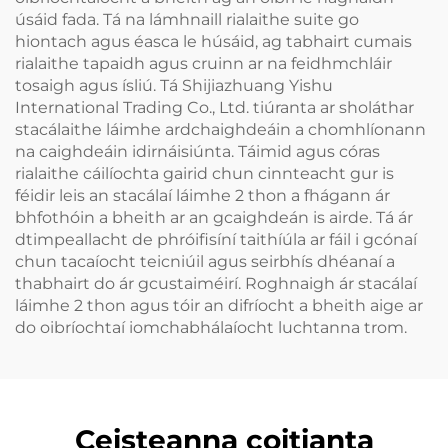
úsáid fada. Tá na lámhnaill rialaithe suite go
hiontach agus éasca le húsáid, ag tabhairt cumais
rialaithe tapaidh agus cruinn ar na feidhmchláir
tosaigh agus ísliú. Tá Shijiazhuang Yishu
International Trading Co., Ltd. tiúranta ar sholáthar
stacálaithe láimhe ardchaighdeáin a chomhlíonann
na caighdeáin idirnáisiúnta. Táimid agus córas
rialaithe cáilíochta gairid chun cinnteacht gur is
féidir leis an stacálaí láimhe 2 thon a fhágann ár
bhfothóin a bheith ar an gcaighdeán is airde. Tá ár
dtimpeallacht de phróifisíní taithíúla ar fáil i gcónaí
chun tacaíocht teicniúil agus seirbhís dhéanaí a
thabhairt do ár gcustaiméirí. Roghnaigh ár stacálaí
láimhe 2 thon agus tóir an difríocht a bheith aige ar
do oibríochtaí iomchabhálaíocht luchtanna trom.
Ceisteanna coitianta