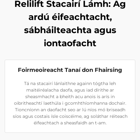
Relilift Stacairí Lámh: Ag
ardú éifeachtacht,
sábháilteachta agus
iontaofacht
Foirmeoireacht Tanaí don Fhairsing
Tá na stacairí lánlaithne againn tógtha leh
maitéiréalacha daofa, agus iad dírithe ar
sheasmhacht a bheith acu anois is arís in
oibritheachtí laethúla i gcomhthíomhanna dochair.
Tioncníonn an daofacht seo ar lú níos mó briseadh
síos agus costais ísle coiscéime, ag soláthar réiteach
éifeachtach a sheasfaidh an t-am.