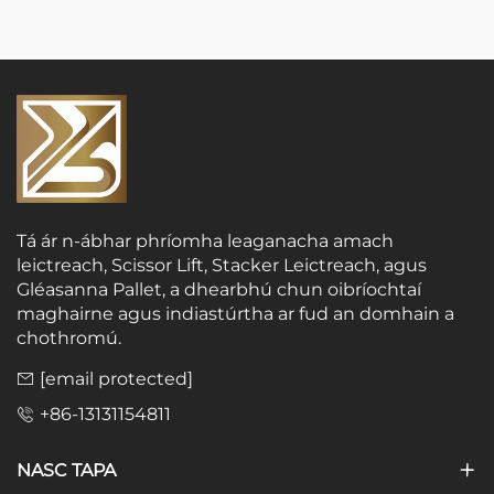
Tá ár n-ábhar phríomha leaganacha amach
leictreach, Scissor Lift, Stacker Leictreach, agus
Gléasanna Pallet, a dhearbhú chun oibríochtaí
maghairne agus indiastúrtha ar fud an domhain a
chothromú.
[email protected]
+86-13131154811
NASC TAPA