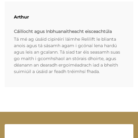
Arthur
Cáilíocht agus Inbhuanaitheacht eisceachtúla
Tá mé ag úsáid cipiréirí láimhe Relilift le blianta
anois agus tá sásamh agam i gcónaí lena hardú
agus leis an gcalann. Tá siad tar éis seasamh suas
go maith i gcomhshaol an stórais dhoirte, agus
déanann an dearadh ergoiméadrach iad a bheith
suimiúil a úsáid ar feadh tréimhsí fhada.