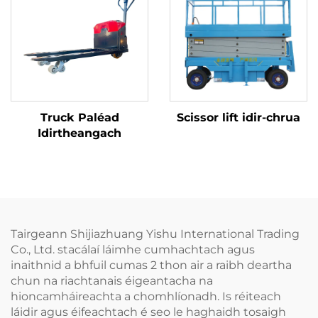
Truck Paléad
Scissor lift idir-chrua
Idirtheangach
Tairgeann Shijiazhuang Yishu International Trading
Co., Ltd. stacálaí láimhe cumhachtach agus
inaithnid a bhfuil cumas 2 thon air a raibh deartha
chun na riachtanais éigeantacha na
hioncamháireachta a chomhlíonadh. Is réiteach
láidir agus éifeachtach é seo le haghaidh tosaigh