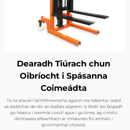
Dearadh Tiúrach chun
Oibríocht i Spásanna
Coimeádta
Tá na stacairí lámhthreoracha againn ina ndéantar úsáid
as éadóchas de réir an éadlais aigeann. Is féidir leo bogadh
go héasca i seomraí cosúil agus i gcúinne, ag cinntiú
láimhseála éifeachtach ar mhaisnéis fiú amháin i
gcomharthaí chosúla.