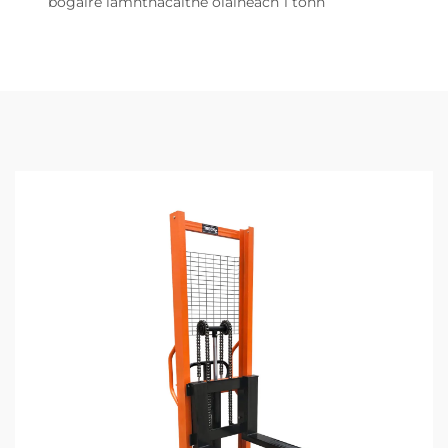
bogaire lámhthacaithe olaineach 1 tonn