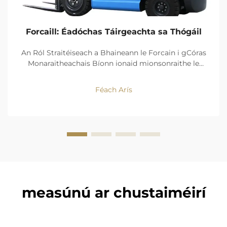
Forcaill: Éadóchas Táirgeachta sa Thógáil
An Ról Straitéiseach a Bhaineann le Forcain i gCóras
Monaraitheachais Bíonn ionaid mionsonraithe le
forcainte in ann luas a bhaint amach 23% níos tapa i
gcórais aistriú áiteanna i gcomparáid le hoibríochtaí
Féach Arís
láimhe. Opthaimíonn na gluaisteáin seo leanúint ar
an sruth oibre trí laghdú ar aimsirithe...
measúnú ar chustaiméirí