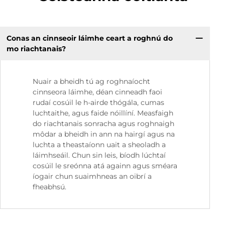
Conas an cinnseoir láimhe ceart a roghnú do
mo riachtanais?
Nuair a bheidh tú ag roghnaíocht
cinnseora láimhe, déan cinneadh faoi
rudaí cosúil le h-airde thógála, cumas
luchtaithe, agus faide nóillíní. Measfaigh
do riachtanais sonracha agus roghnaigh
môdar a bheidh in ann na hairgí agus na
luchta a theastaíonn uait a sheoladh a
láimhseáil. Chun sin leis, bíodh lúchtaí
cosúil le sreónna atá againn agus sméara
íogair chun suaimhneas an oibrí a
fheabhsú.