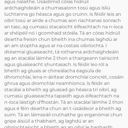
agus rialaithe. Úsáidimid córas hidrúil
ardchaighdeáin a chumasaíonn tosú agus ísliú
luchtanna go héasca agus go cruinn. Is féidir leis an
oibrí tosú ar airde a chumas aon riachtanas sonrach
an tasc, ag cumasú stacaíocht éifeachtach na n-íoca
ar shéipéil nó i gcomhaid stórála. Tá an córas hidrúil
deartha freisin chun bheith ina chumas laghdú ar
an am stoptha agus ar na costais oibríochta. I
dtéarmaí gluaiseacht, tá rothanna ardchaighdeáin
ag an stacálaí láimhe 2 thon a thairgeann tairiscint
agus gluaiseacht shuntasach. Is féidir leo ról a
bheith ag gluais ar chineálacha éagsúla de
dhromchlaí, lena n-áirítear dromchlaí concrét, cosáin
ghrua agus dromchlaí neamhionca. Is féidir an
stacálaí a bheith ag gluasad go héasca trí oibrí, ag
cumasú gluaiseachta tapaidh agus éifeachtach na
n-íoca laistigh d'fhostán. Tá an stacálaí láimhe 2 thon
agus é féin deartha chun an t-úsáideoir a bheith ag
suim. Tá an láimseáil cruthaithe go erganómaí chun
gripe áisiúil a thabhairt, ag laghdú ar an
oibríochtaíocht a bheith ag an oibrí le haghaidh