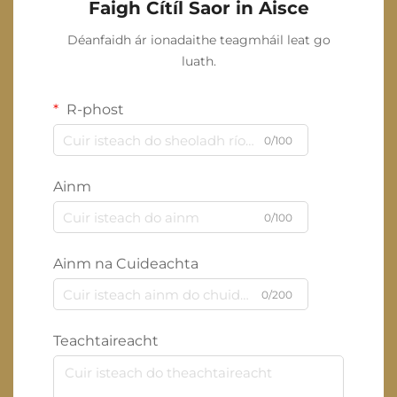
Faigh Cítíl Saor in Aisce
Déanfaidh ár ionadaithe teagmháil leat go
luath.
R-phost
0/100
Ainm
0/100
Ainm na Cuideachta
0/200
Teachtaireacht