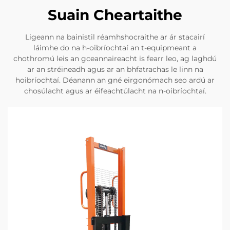
Suain Cheartaithe
Ligeann na bainistil réamhshocraithe ar ár stacairí
láimhe do na h-oibríochtaí an t-equipmeant a
chothromú leis an gceannaireacht is fearr leo, ag laghdú
ar an stréineadh agus ar an bhfatrachas le linn na
hoibríochtaí. Déanann an gné eirgonómach seo ardú ar
chosúlacht agus ar éifeachtúlacht na n-oibríochtaí.