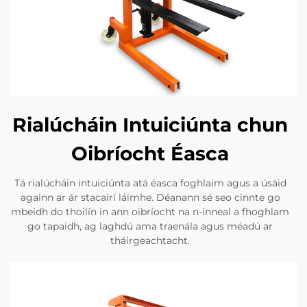
Rialúcháin Intuiciúnta chun
Oibríocht Éasca
Tá rialúcháin intuiciúnta atá éasca foghlaim agus a úsáid
againn ar ár stacairí láimhe. Déanann sé seo cinnte go
mbeidh do thoilín in ann oibríocht na n-inneal a fhoghlam
go tapaidh, ag laghdú ama traenála agus méadú ar
tháirgeachtacht.