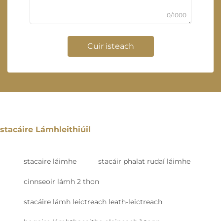
0/1000
Cuir isteach
stacáire Lámhleithiúil
stacaire láimhe
stacáir phalat rudaí láimhe
cinnseoir lámh 2 thon
stacáire lámh leictreach leath-leictreach