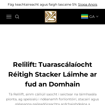
Fág teachtaireacht agus faigh lascaine 5%
Siopa Anois
GA
Relilift: Tuarascálaíocht
Réitigh Stacker Láimhe ar
fud an Domhain
Tá Relilift, ainm cáiliúil saocht i seictear na láimhseála
píonta, ag speisialú i ndéanamh forlíontóirí, stacairí agus
gléasanna paileadóireachta ardchaighdeána a