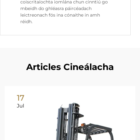
coiscritaíochta iomlána chun cinntiú go
mbeidh do ghléasra páircéadach
leictreonach fós ina cónaithe in amh
réidh.
Articles Cineálacha
17
Jul