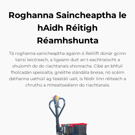
Roghanna Saincheaptha le
hAidh Réitigh
Réamhshunta
Tá roghanna saincheaptha againn ó Relilift donár gcinn
tairsí leictreach, a ligeann duit an t-eachtraíocht a
shuíomh do do riachtanais shonracha. Cibé an bhfuil
fholcadán speisialta, gnéithe slándála breise, nó scéim
dathanna uathúil ag teastáil uait, is féidir linn réiteach a
chruthú a mheaitseálann do riachtanais.