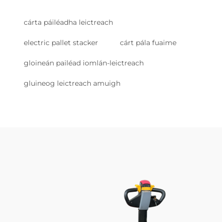
cárta páiléadha leictreach
electric pallet stacker
cárt pála fuaime
gloineán pailéad iomlán-leictreach
gluineog leictreach amuigh