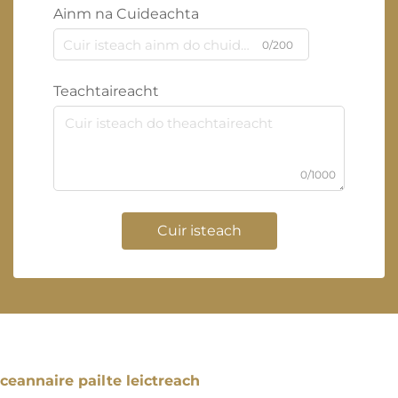
Ainm na Cuideachta
0/200
Teachtaireacht
0/1000
Cuir isteach
ceannaire pailte leictreach