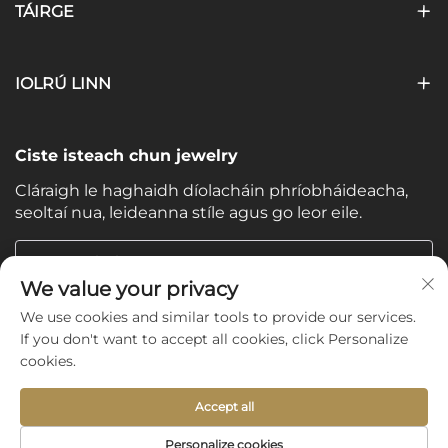
TÁIRGE
IOLRÚ LINN
Ciste isteach chun jewelry
Cláraigh le haghaidh díolacháin phríobháideacha,
seoltaí nua, leideanna stíle agus go leor eile.
Do Ríomhphost
We value your privacy
We use cookies and similar tools to provide our services.
Subscribe
If you don't want to accept all cookies, click Personalize
cookies.
Accept all
Copyright © 2025 by Shijiazhuang Yishu International Trade
Personalize cookies