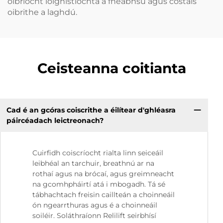
oibríocht loighistíochta a fheabhsú agus costais
oibrithe a laghdú.
Ceisteanna coitianta
Cad é an gcóras coiscrithe a éilítear d'ghléasra
páircéadach leictreonach?
Cuirfidh coiscríocht rialta linn seiceáil
leibhéal an tarchuir, breathnú ar na
rothaí agus na brócaí, agus greimneacht
na gcomhpháirtí atá i mbogadh. Tá sé
tábhachtach freisin caillteán a choinneáil
ón ngearrthuras agus é a choinneáil
soiléir. Soláthraíonn Relilift seirbhísí