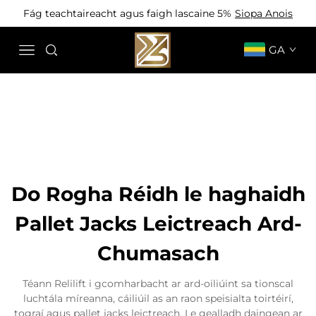
Fág teachtaireacht agus faigh lascaine 5%
Siopa Anois
GA
Do Rogha Réidh le haghaidh
Pallet Jacks Leictreach Ard-
Chumasach
Téann Relilift i gcomharbacht ar ard-oiliúint sa tionscal
luchtála míreanna, cáiliúil as an raon speisialta toirtéirí,
tograí agus pallet jacks leictreach. Le gealladh daingean ar