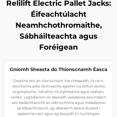
Relilift Electric Pallet Jacks:
Éifeachtúlacht
Neamhchothromaithe,
Sábháilteachta agus
Foréigean
Gníomh Sheasta do Thionscnamh Éasca
Deartha leis an oibríochtóir ina cheapadh, tá na h-
eochracha pála leictreacha againn ina bhfuil seolta
ergonaíocha, rialuithe intuigtheacha agus radharc
soiléir. Laghdaíonn an dearadh úsáideora-soicindach
seo éadachtaíocht an oibríochtóra agus méadaíonn
sé éifeachtúlacht, ag déanamh éasca d'úsáid i
spásanna caol agus ag bogadh trí luchtógais