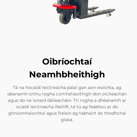
Oibríochtaí
Neamhbheithigh
Tá na hócáidí leictreacha pálaí gan aon eisíonta, ag
déanamh orthu rogha comhshaoithigh don oícheachán
agus do na ionaid dáileacháin. Trí rogha a dhéanamh ar
ocáidí leictreacha Relilift, tá tú ag feabhsú ar do
ghníomhaíochtaí agus freisin ag tabhairt do thodhchaí
glasa.