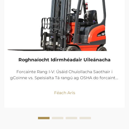
Roghnaíocht Idirmhéadair Uileánacha
Forcainte Rang I-V: Úsáid Chuíollacha Saothair i
gCoinne vs. Speisialta Tá rangú ag OSHA do forcaintí i
gceithre chineál foinse cumhachta agus dearadh.
Coinneann na sochair a bhaineann le neodracht
Féach Arís
ascaill, agus cruinneas bogadh Rang I (forcan
seachadtha leictreach...