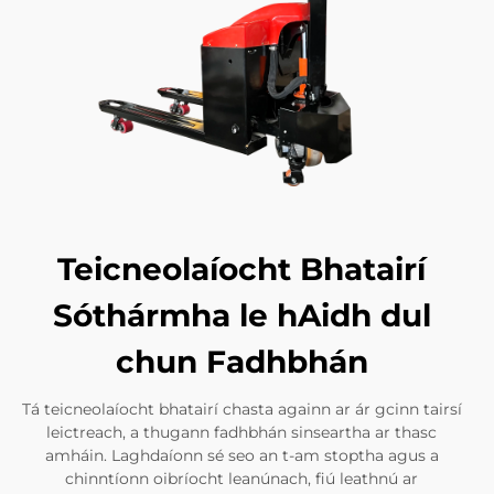
Teicneolaíocht Bhatairí
Sóthármha le hAidh dul
chun Fadhbhán
Tá teicneolaíocht bhatairí chasta againn ar ár gcinn tairsí
leictreach, a thugann fadhbhán sinseartha ar thasc
amháin. Laghdaíonn sé seo an t-am stoptha agus a
chinntíonn oibríocht leanúnach, fiú leathnú ar