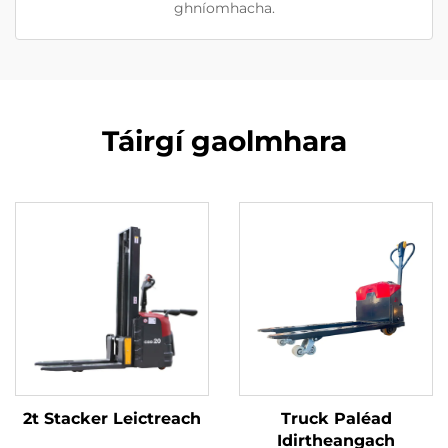
ghníomhacha.
Táirgí gaolmhara
2t Stacker Leictreach
Truck Paléad
Idirtheangach