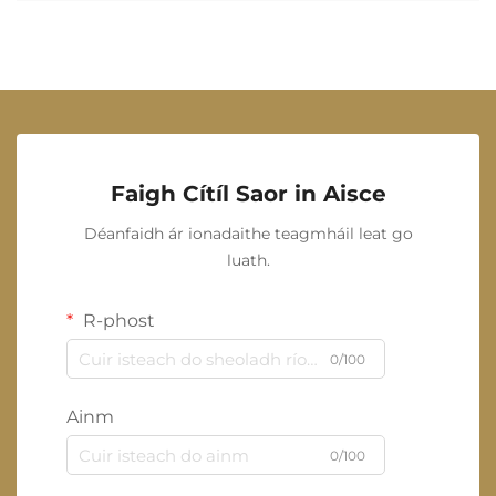
Faigh Cítíl Saor in Aisce
Déanfaidh ár ionadaithe teagmháil leat go
luath.
R-phost
0/100
Ainm
0/100