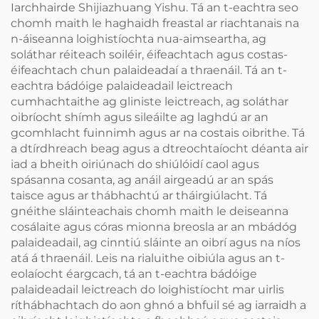
Iarchhairde Shijiazhuang Yishu. Tá an t-eachtra seo
chomh maith le haghaidh freastal ar riachtanais na
n-áiseanna loighistíochta nua-aimseartha, ag
soláthar réiteach soiléir, éifeachtach agus costas-
éifeachtach chun palaideadaí a thraenáil. Tá an t-
eachtra bádóige palaideadail leictreach
cumhachtaithe ag gliniste leictreach, ag soláthar
oibríocht shímh agus sileáilte ag laghdú ar an
gcomhlacht fuinnimh agus ar na costais oibrithe. Tá
a dtírdhreach beag agus a dtreochtaíocht déanta air
iad a bheith oiriúnach do shiúlóidí caol agus
spásanna cosanta, ag anáil airgeadú ar an spás
taisce agus ar thábhachtú ar tháirgiúlacht. Tá
gnéithe sláinteachais chomh maith le deiseanna
cosálaite agus córas mionna breosla ar an mbádóg
palaideadail, ag cinntiú sláinte an oibrí agus na níos
atá á thraenáil. Leis na rialuithe oibiúla agus an t-
eolaíocht éargcach, tá an t-eachtra bádóige
palaideadail leictreach do loighistíocht mar uirlis
ríthábhachtach do aon ghnó a bhfuil sé ag iarraidh a