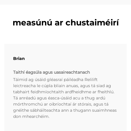
measúnú ar chustaiméirí
Brian
Taithí éagsúla agus uasaireachtanach
Táimid ag úsáid gléasraí páiléadha Relilift
leictreacha le cúpla bliain anuas, agus tá siad ag
tabhairt feidhmíochtaith ardfheidhme ar fheithlú.
Tá anréadú agus éasca-úsáid acu a thug ardú
mórthromchú ar oibríochtaí ár stórais, agus tá
gnéithe sábháilteachta ann a thugann suaimhneas
don mhearchéim.