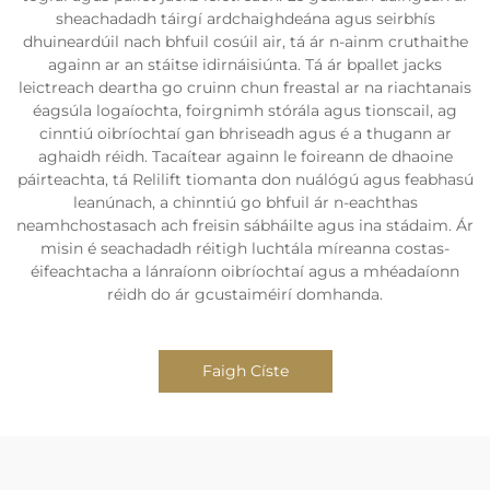
sheachadadh táirgí ardchaighdeána agus seirbhís
dhuineardúil nach bhfuil cosúil air, tá ár n-ainm cruthaithe
againn ar an stáitse idirnáisiúnta. Tá ár bpallet jacks
leictreach deartha go cruinn chun freastal ar na riachtanais
éagsúla logaíochta, foirgnimh stórála agus tionscail, ag
cinntiú oibríochtaí gan bhriseadh agus é a thugann ar
aghaidh réidh. Tacaítear againn le foireann de dhaoine
páirteachta, tá Relilift tiomanta don nuálógú agus feabhasú
leanúnach, a chinntiú go bhfuil ár n-eachthas
neamhchostasach ach freisin sábháilte agus ina stádaim. Ár
misin é seachadadh réitigh luchtála míreanna costas-
éifeachtacha a lánraíonn oibríochtaí agus a mhéadaíonn
réidh do ár gcustaiméirí domhanda.
Faigh Císte