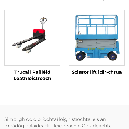
Trucail Pailléid
Scissor lift idir-chrua
Leathleictreach
Simpligh do oibríochtaí loighistíochta leis an
mbádóg palaideadail leictreach ó Chuideachta