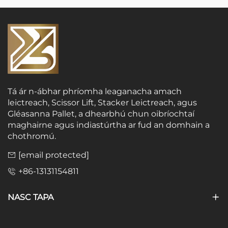
Tá ár n-ábhar phríomha leaganacha amach
leictreach, Scissor Lift, Stacker Leictreach, agus
Gléasanna Pallet, a dhearbhú chun oibríochtaí
maghairne agus indiastúrtha ar fud an domhain a
chothromú.
[email protected]
+86-13131154811
NASC TAPA