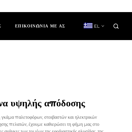
EL
Σ
ΕΠΙΚΟΙΝΩΝΊΑ ΜΕ ΑΣ
ανα υψηλής απόδοσης
ένη γκάμα παλετοφόρων, στοιβαστών και ηλεκτρικών
σης πελατών, έχουμε καθιερώσει τη φήμη μας στο
ς ανάγκες των τομέων της εφοδιαστικής αλυσίδας, της