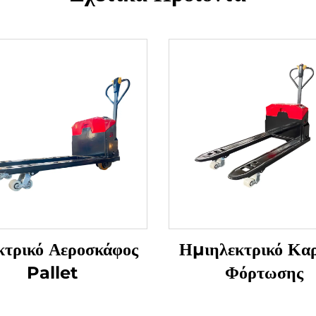
κτρικό Αεροσκάφος
Ημιηλεκτρικό Καρ
Pallet
Φόρτωσης