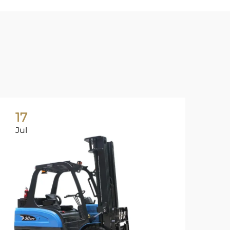
17
1
Jul
Ju