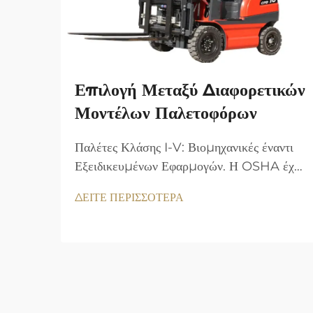
Επιλογή Μεταξύ Διαφορετικών
Μοντέλων Παλετοφόρων
Παλέτες Κλάσης I-V: Βιομηχανικές έναντι
Εξειδικευμένων Εφαρμογών. Η OSHA έχει
καθορίσει ταξινόμηση των παλεταριστικών
ΔΕΙΤΕ ΠΕΡΙΣΣΟΤΕΡΑ
σε πέντε κλάσεις, βάσει της πηγής
ενέργειας και του σχεδιασμού. Τα οφέλη
των μηδενικών εκπομπών και η ακρίβεια
κίνησης διατηρούν την Κλάση I (ηλεκτρικό
όχημα με οδηγό...