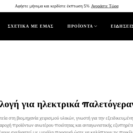
Αφήστε μήνυμα και κερδίστε έκπτωση 5%
Αγοράστε Τώρα
ΣΧΕΤΙΚΆ ΜΕ ΕΜΆΣ
ΠΡΟΪΌΝΤΑ
ΕΙΔΉΣΕΙ
ιλογή για ηλεκτρικά παλετόγερ
στεία στη βιομηχανία χειρισμού υλικών, γνωστή για την εξειδικευμ
ροχή προϊόντων ανωτέρου ποιότητας και ανταγωνιστικής εξυπηρέτη
χουν σχεδιαστεί με μεγάλη προσοχή ώστε να καλύπτουν τις ποικίλε