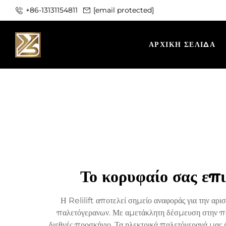
+86-13131154811
[email protected]
ΑΡΧΙΚΉ ΣΕΛΊΔΑ
Το κορυφαίο σας επ
Η Relilift αποτελεί σημείο αναφοράς για την αρι
παλετόγερανων. Με αμετάκλητη δέσμευση στην πα
διεθνές προσκήνιο. Τα ηλεκτρικά παλετόγερανά μας έ