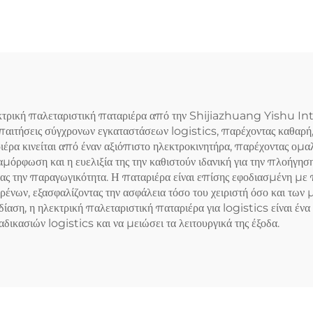
 ηλεκτρική παλεταριστική παταριέρα από την Shijiazhuang Yishu I
ς απαιτήσεις σύγχρονων εγκαταστάσεων logistics, παρέχοντας καθαρή
ρα κινείται από έναν αξιόπιστο ηλεκτροκινητήρα, παρέχοντας ομαλ
αμόρφωση και η ευελιξία της την καθιστούν ιδανική για την πλοήγη
ας την παραγωγικότητα. Η παταριέρα είναι επίσης εφοδιασμένη με
φρένων, εξασφαλίζοντας την ασφάλεια τόσο του χειριστή όσο και τ
εδίαση, η ηλεκτρική παλεταριστική παταριέρα για logistics είναι έν
δικασιών logistics και να μειώσει τα λειτουργικά της έξοδα.