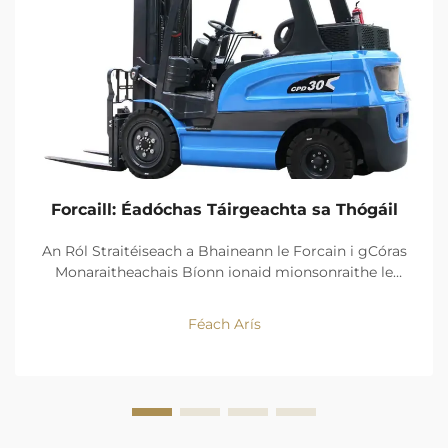
Forcaill: Éadóchas Táirgeachta sa Thógáil
An Ról Straitéiseach a Bhaineann le Forcain i gCóras
Monaraitheachais Bíonn ionaid mionsonraithe le
forcainte in ann luas a bhaint amach 23% níos tapa i
gcórais aistriú áiteanna i gcomparáid le hoibríochtaí
Féach Arís
láimhe. Opthaimíonn na gluaisteáin seo leanúint ar
an sruth oibre trí laghdú ar aimsirithe...