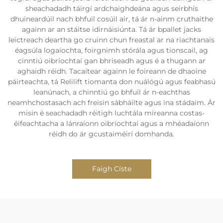
sheachadadh táirgí ardchaighdeána agus seirbhís
dhuineardúil nach bhfuil cosúil air, tá ár n-ainm cruthaithe
againn ar an stáitse idirnáisiúnta. Tá ár bpallet jacks
leictreach deartha go cruinn chun freastal ar na riachtanais
éagsúla logaíochta, foirgnimh stórála agus tionscail, ag
cinntiú oibríochtaí gan bhriseadh agus é a thugann ar
aghaidh réidh. Tacaítear againn le foireann de dhaoine
páirteachta, tá Relilift tiomanta don nuálógú agus feabhasú
leanúnach, a chinntiú go bhfuil ár n-eachthas
neamhchostasach ach freisin sábháilte agus ina stádaim. Ár
misin é seachadadh réitigh luchtála míreanna costas-
éifeachtacha a lánraíonn oibríochtaí agus a mhéadaíonn
réidh do ár gcustaiméirí domhanda.
Faigh Císte