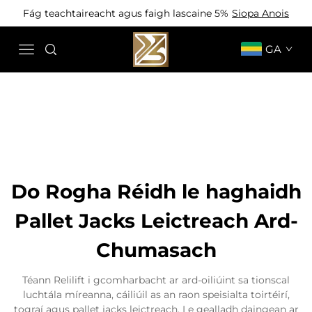
Fág teachtaireacht agus faigh lascaine 5%
Siopa Anois
GA
Do Rogha Réidh le haghaidh
Pallet Jacks Leictreach Ard-
Chumasach
Téann Relilift i gcomharbacht ar ard-oiliúint sa tionscal
luchtála míreanna, cáiliúil as an raon speisialta toirtéirí,
tograí agus pallet jacks leictreach. Le gealladh daingean ar