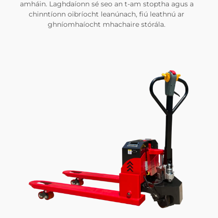
amháin. Laghdaíonn sé seo an t-am stoptha agus a
chinntíonn oibríocht leanúnach, fiú leathnú ar
ghníomhaíocht mhachaire stórála.