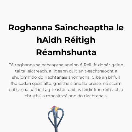
Roghanna Saincheaptha le
hAidh Réitigh
Réamhshunta
Tá roghanna saincheaptha againn ó Relilift donár gcinn
tairsí leictreach, a ligeann duit an t-eachtraíocht a
shuíomh do do riachtanais shonracha. Cibé an bhfuil
fholcadán speisialta, gnéithe slándála breise, nó scéim
dathanna uathúil ag teastáil uait, is féidir linn réiteach a
chruthú a mheaitseálann do riachtanais.