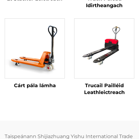
Idirtheangach
Cárt pála lámha
Trucail Pailléid
Leathleictreach
Taispeánann Shijiazhuang Yishu International Trade