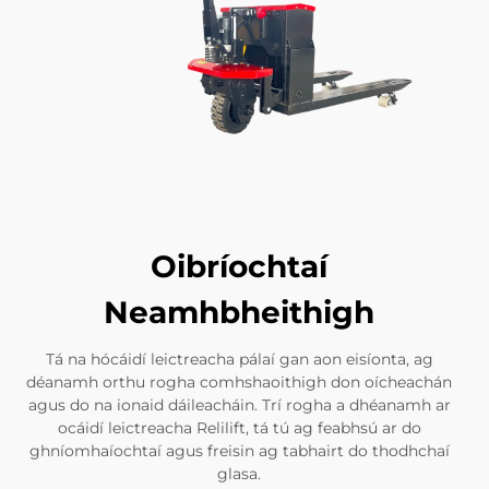
Oibríochtaí
Neamhbheithigh
Tá na hócáidí leictreacha pálaí gan aon eisíonta, ag
déanamh orthu rogha comhshaoithigh don oícheachán
agus do na ionaid dáileacháin. Trí rogha a dhéanamh ar
ocáidí leictreacha Relilift, tá tú ag feabhsú ar do
ghníomhaíochtaí agus freisin ag tabhairt do thodhchaí
glasa.