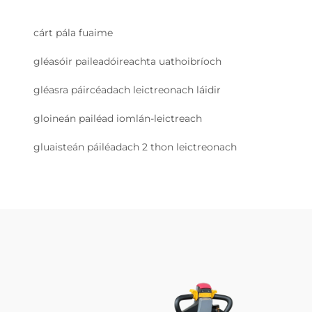
cárt pála fuaime
gléasóir paileadóireachta uathoibríoch
gléasra páircéadach leictreonach láidir
gloineán pailéad iomlán-leictreach
gluaisteán páiléadach 2 thon leictreonach