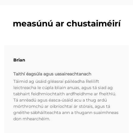
measúnú ar chustaiméirí
Brian
Taithí éagsúla agus uasaireachtanach
Táimid ag úsáid gléasraí páiléadha Relilift
leictreacha le cúpla bliain anuas, agus tá siad ag
tabhairt feidhmíochtaith ardfheidhme ar fheithlú.
Tá anréadú agus éasca-úsáid acu a thug ardú
mórthromchú ar oibríochtaí ár stórais, agus tá
gnéithe sábháilteachta ann a thugann suaimhneas
don mhearchéim.