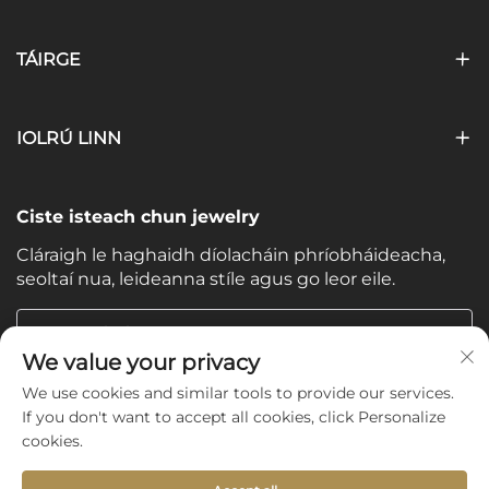
TÁIRGE
IOLRÚ LINN
Ciste isteach chun jewelry
Cláraigh le haghaidh díolacháin phríobháideacha,
seoltaí nua, leideanna stíle agus go leor eile.
Do Ríomhphost
We value your privacy
We use cookies and similar tools to provide our services.
Subscribe
If you don't want to accept all cookies, click Personalize
cookies.