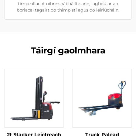
timpeallacht oibre shábháilte ann, laghdú ar an
bpriacal tagairt do thimpistí agus do léiriúcháin.
Táirgí gaolmhara
2t Stacker Leictreach
Truck Paléad