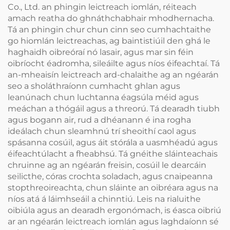
Co., Ltd. an phingin leictreach iomlán, réiteach
amach reatha do ghnáthchabhair mhodhernacha.
Tá an phingin chur chun cinn seo cumhachtaithe
go hiomlán leictreachas, ag baintistiúil den ghá le
haghaidh oibreóraí nó lasair, agus mar sin féin
oibríocht éadromha, sileáilte agus níos éifeachtaí. Tá
an-mheaisín leictreach ard-chalaithe ag an ngéarán
seo a sholáthraíonn cumhacht ghlan agus
leanúnach chun luchtanna éagsúla méid agus
meáchan a thógáil agus a threorú. Tá dearadh tiubh
agus bogann air, rud a dhéanann é ina rogha
ideálach chun sleamhnú trí sheoithí caol agus
spásanna cosúil, agus áit stórála a uasmhéadú agus
éifeachtúlacht a fheabhsú. Tá gnéithe sláinteachais
chruinne ag an ngéarán freisin, cosúil le dearcáin
seilicthe, córas crochta soladach, agus cnaipeanna
stopthreoireachta, chun sláinte an oibréara agus na
níos atá á láimhseáil a chinntiú. Leis na rialuithe
oibiúla agus an dearadh ergonómach, is éasca oibriú
ar an ngéarán leictreach iomlán agus laghdaíonn sé