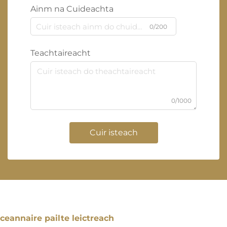
Ainm na Cuideachta
0/200
Teachtaireacht
0/1000
Cuir isteach
ceannaire pailte leictreach