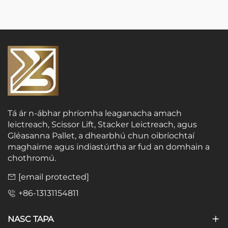
Tá ár n-ábhar phríomha leaganacha amach
leictreach, Scissor Lift, Stacker Leictreach, agus
Gléasanna Pallet, a dhearbhú chun oibríochtaí
maghairne agus indiastúrtha ar fud an domhain a
chothromú.
[email protected]
+86-13131154811
NASC TAPA