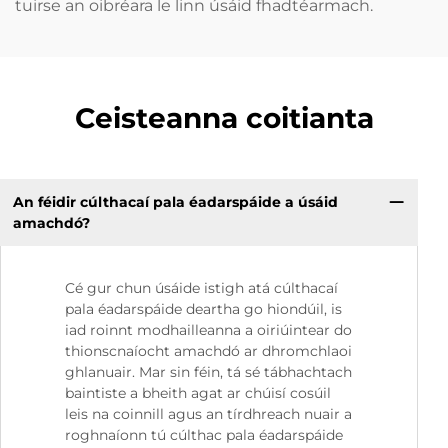
tuirse an oibréara le linn úsáid fhadtéarmach.
Ceisteanna coitianta
An féidir cúlthacaí pala éadarspáide a úsáid
amachdó?
Cé gur chun úsáide istigh atá cúlthacaí
pala éadarspáide deartha go hiondúil, is
iad roinnt modhailleanna a oiriúintear do
thionscnaíocht amachdó ar dhromchlaoi
ghlanuair. Mar sin féin, tá sé tábhachtach
baintiste a bheith agat ar chúisí cosúil
leis na coinnill agus an tírdhreach nuair a
roghnaíonn tú cúlthac pala éadarspáide