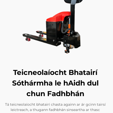
Teicneolaíocht Bhatairí
Sóthármha le hAidh dul
chun Fadhbhán
Tá teicneolaíocht bhatairí chasta againn ar ár gcinn tairsí
leictreach, a thugann fadhbhán sinseartha ar thasc