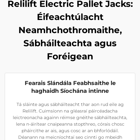
Relilift Electric Pallet Jacks:
Éifeachtúlacht
Neamhchothromaithe,
Sábháilteachta agus
Foréigean
Fearais Slándála Feabhsaithe le
haghaidh Síochána intinne
Tá sláinte agus sábháilteacht thar aon rud eile ag
Relilift. Cuimsíonn na gléasraí páircéadacha
leictreonacha againn réimse gnéithe sábháilteachta,
lena n-áirítear cnaipeanna stopthreo, córais chosc
pháircithe ar ais, agus cosc ar an bhforlódáil.
Déanann na meicníochtaí seo cinnti go mbeidh