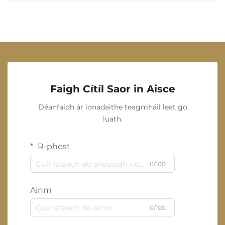
Faigh Cítíl Saor in Aisce
Déanfaidh ár ionadaithe teagmháil leat go
luath.
R-phost
0/100
Ainm
0/100