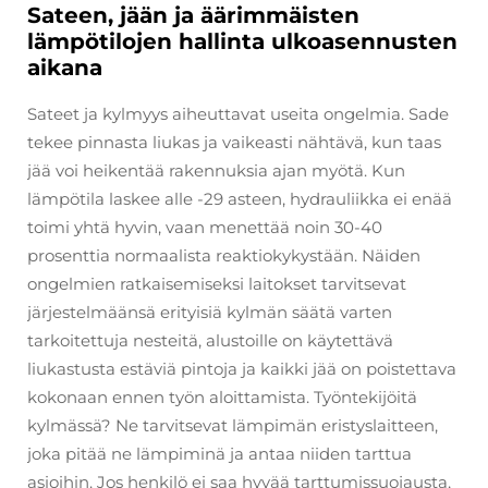
Sateen, jään ja äärimmäisten
lämpötilojen hallinta ulkoasennusten
aikana
Sateet ja kylmyys aiheuttavat useita ongelmia. Sade
tekee pinnasta liukas ja vaikeasti nähtävä, kun taas
jää voi heikentää rakennuksia ajan myötä. Kun
lämpötila laskee alle -29 asteen, hydrauliikka ei enää
toimi yhtä hyvin, vaan menettää noin 30-40
prosenttia normaalista reaktiokykystään. Näiden
ongelmien ratkaisemiseksi laitokset tarvitsevat
järjestelmäänsä erityisiä kylmän säätä varten
tarkoitettuja nesteitä, alustoille on käytettävä
liukastusta estäviä pintoja ja kaikki jää on poistettava
kokonaan ennen työn aloittamista. Työntekijöitä
kylmässä? Ne tarvitsevat lämpimän eristyslaitteen,
joka pitää ne lämpiminä ja antaa niiden tarttua
asioihin. Jos henkilö ei saa hyvää tarttumissuojausta,