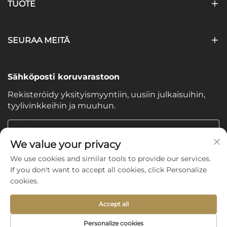
TUOTE
SEURAA MEITÄ
Sähköposti koruvarastoon
Rekisteröidy yksityismyyntiin, uusiin julkaisuihin,
tyylivinkkeihin ja muuhun.
Sähköpostiosoitteesi
We value your privacy
We use cookies and similar tools to provide our services.
Subscribe
If you don't want to accept all cookies, click Personalize
cookies.
Accept all
Copyright © 2025 by Shijiazhuang Yishu Intelligence Tech
Personalize cookies