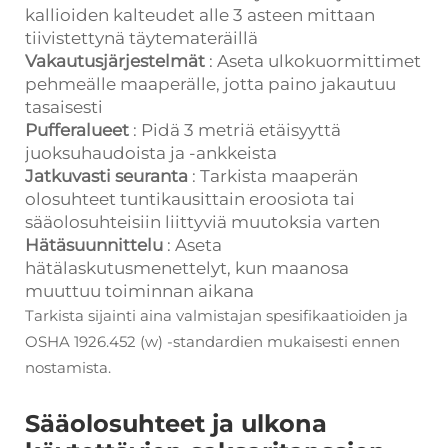
kallioiden kalteudet alle 3 asteen mittaan
tiivistettynä täytemateräillä
Vakautusjärjestelmät
: Aseta ulkokuormittimet
pehmeälle maaperälle, jotta paino jakautuu
tasaisesti
Pufferalueet
: Pidä 3 metriä etäisyyttä
juoksuhaudoista ja -ankkeista
Jatkuvasti seuranta
: Tarkista maaperän
olosuhteet tuntikausittain eroosiota tai
sääolosuhteisiin liittyviä muutoksia varten
Hätäsuunnittelu
: Aseta
hätälaskutusmenettelyt, kun maanosa
muuttuu toiminnan aikana
Tarkista sijainti aina valmistajan spesifikaatioiden ja
OSHA 1926.452 (w) -standardien mukaisesti ennen
nostamista.
Sääolosuhteet ja ulkona