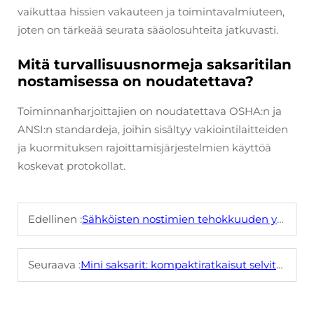
vaikuttaa hissien vakauteen ja toimintavalmiuteen,
joten on tärkeää seurata sääolosuhteita jatkuvasti.
Mitä turvallisuusnormeja saksaritilan
nostamisessa on noudatettava?
Toiminnanharjoittajien on noudatettava OSHA:n ja
ANSI:n standardeja, joihin sisältyy vakiointilaitteiden
ja kuormituksen rajoittamisjärjestelmien käyttöä
koskevat protokollat.
Edellinen :
Sähköisten nostimien tehokkuuden ymmärtäminen
Seuraava :
Mini saksarit: kompaktiratkaisut selvitetty