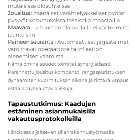
mutaisissa olosuhteissa
Jousitus
: Itsenäiset värähtelyakseliset pyörät
pysyvät kosketuksissa tasaisella maastoilla
Maavara
: 12 tuuman alalaudalla ei voi törmätä
jäänteisiin
Paineen seuranta
: Automaattiset järjestelmät
varoittavat operaattoreita inflaation
alenemisen vaaroista
Nämä ominaisuudet toimivat synergistisesti.
Parannettu jousitus kompensoi rengaspuristuksen
dynaamisen kuormituksen aikana ja riittävä vapaus
estää epävakauttavia iskuja.
Tapaustutkimus: Kaadujen
estäminen asianmukaisilla
vakautusprotokolleilla
Illinoisissa sijaitsevan sillanrakennustyömaalla