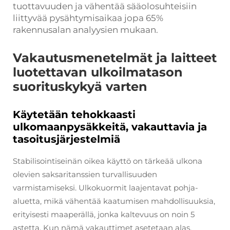
tuottavuuden ja vähentää sääolosuhteisiin
liittyvää pysähtymisaikaa jopa 65%
rakennusalan analyysien mukaan.
Vakautusmenetelmät ja laitteet
luotettavan ulkoilmatason
suorituskykyä varten
Käytetään tehokkaasti
ulkomaanpysäkkeitä, vakauttavia ja
tasoitusjärjestelmiä
Stabilisointiseinän oikea käyttö on tärkeää ulkona
olevien saksaritanssien turvallisuuden
varmistamiseksi. Ulkokuormit laajentavat pohja-
aluetta, mikä vähentää kaatumisen mahdollisuuksia,
erityisesti maaperällä, jonka kaltevuus on noin 5
astetta. Kun nämä vakauttimet asetetaan alas,