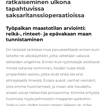
ratkaiseminen ulkona
tapahtuvissa
saksaritanssioperaatioissa
Työpaikan maastotilan arviointi:
reikä-, rinteet- ja epävakaan maan
tunnistaminen
On tärkeää tarkistaa maa perusteellisesti ennen kuin
laitatte ne ulkokäyttöön, jotta vältetään vakavia
laitteiden ongelmia. Ennen kuin työntekijät aloittavat
minkä tahansa toiminnan, heidän tulee etsiä
ympärillään asioita, jotka eivät ehkä ole ensi
silmäyksellä ilmeisiä. Erosio-aukot, vanhat viemärit,
joita emme huomanneet, ja maan alle haudattu
aineet voivat heikentää pintaamme. Kiinnitä erityistä
huomiota myös pehmeisiin maaperän paikoihin.
Joskus vain yhden hyvän sateen jälkeen se, mikä