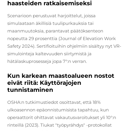
haasteiden ratkaisemiseksi
Scenarioon perustuvat harjoittelut, joissa
simulaataan äkillisiä tuulipurkauksia tai
maanmuutoksia, parantavat päätöksenteon
nopeutta 29 prosenttia (Journal of Elevation Work
Safety 2024). Sertifioituihin ohjelmiin sisältyy nyt VR-
simulointeja kaltevuuden siirtymistä ja
hätälaskuprosesseja jopa 7°:n verran.
Kun karkean maastoalueen nostot
eivät riitä: Käyttörajojen
tunnistaminen
OSHA:n tutkimustiedot osoittavat, että 18%
ulkoasennon epäonnistumisista tapahtuu, kun
operaattorit ohittavat vakautusvaroitukset yli 10°:n
rinteillä (2023). Tiukat "työpyrähdys" -protokollat