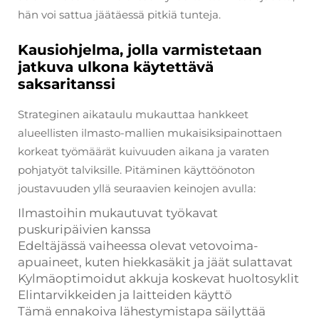
hän voi sattua jäätäessä pitkiä tunteja.
Kausiohjelma, jolla varmistetaan
jatkuva ulkona käytettävä
saksaritanssi
Strateginen aikataulu mukauttaa hankkeet
alueellisten ilmasto-mallien mukaisiksipainottaen
korkeat työmäärät kuivuuden aikana ja varaten
pohjatyöt talviksille. Pitäminen käyttöönoton
joustavuuden yllä seuraavien keinojen avulla:
Ilmastoihin mukautuvat työkavat
puskuripäivien kanssa
Edeltäjässä vaiheessa olevat vetovoima-
apuaineet, kuten hiekkasäkit ja jäät sulattavat
Kylmäoptimoidut akkuja koskevat huoltosyklit
Elintarvikkeiden ja laitteiden käyttö
Tämä ennakoiva lähestymistapa säilyttää