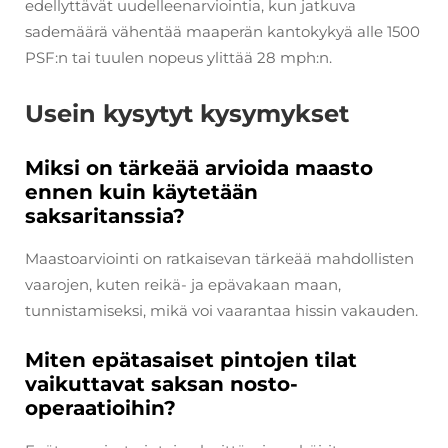
edellyttävät uudelleenarviointia, kun jatkuva
sademäärä vähentää maaperän kantokykyä alle 1500
PSF:n tai tuulen nopeus ylittää 28 mph:n.
Usein kysytyt kysymykset
Miksi on tärkeää arvioida maasto
ennen kuin käytetään
saksaritanssia?
Maastoarviointi on ratkaisevan tärkeää mahdollisten
vaarojen, kuten reikä- ja epävakaan maan,
tunnistamiseksi, mikä voi vaarantaa hissin vakauden.
Miten epätasaiset pintojen tilat
vaikuttavat saksan nosto-
operaatioihin?