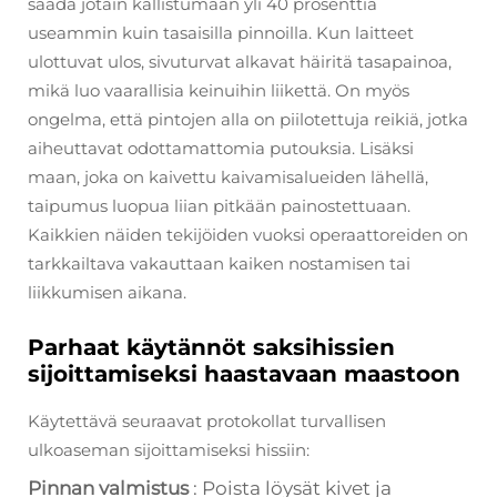
saada jotain kallistumaan yli 40 prosenttia
useammin kuin tasaisilla pinnoilla. Kun laitteet
ulottuvat ulos, sivuturvat alkavat häiritä tasapainoa,
mikä luo vaarallisia keinuihin liikettä. On myös
ongelma, että pintojen alla on piilotettuja reikiä, jotka
aiheuttavat odottamattomia putouksia. Lisäksi
maan, joka on kaivettu kaivamisalueiden lähellä,
taipumus luopua liian pitkään painostettuaan.
Kaikkien näiden tekijöiden vuoksi operaattoreiden on
tarkkailtava vakauttaan kaiken nostamisen tai
liikkumisen aikana.
Parhaat käytännöt saksihissien
sijoittamiseksi haastavaan maastoon
Käytettävä seuraavat protokollat turvallisen
ulkoaseman sijoittamiseksi hissiin:
Pinnan valmistus
: Poista löysät kivet ja