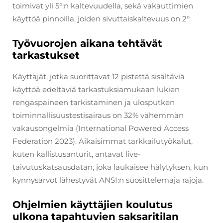
toimivat yli 5°:n kaltevuudella, sekä vakauttimien
käyttöä pinnoilla, joiden sivuttaiskaltevuus on 2°.
Työvuorojen aikana tehtävät
tarkastukset
Käyttäjät, jotka suorittavat 12 pistettä sisältäviä
käyttöä edeltäviä tarkastuksiamukaan lukien
rengaspaineen tarkistaminen ja ulosputken
toiminnallisuustestisairaus on 32% vähemmän
vakausongelmia (International Powered Access
Federation 2023). Aikaisimmat tarkkailutyökalut,
kuten kallistusanturit, antavat live-
taivutuskatsausdatan, joka laukaisee hälytyksen, kun
kynnysarvot lähestyvät ANSI:n suosittelemaja rajoja.
Ohjelmien käyttäjien koulutus
ulkona tapahtuvien saksaritilan