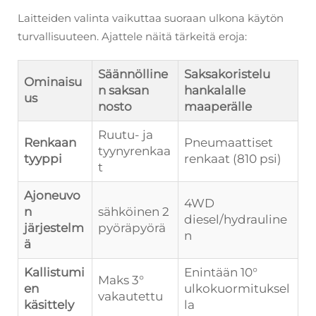
Laitteiden valinta vaikuttaa suoraan ulkona käytön
turvallisuuteen. Ajattele näitä tärkeitä eroja:
Säännölline
Saksakoristelu
Ominaisu
n saksan
hankalalle
us
nosto
maaperälle
Ruutu- ja
Renkaan
Pneumaattiset
tyynyrenkaa
tyyppi
renkaat (810 psi)
t
Ajoneuvo
4WD
n
sähköinen 2
diesel/hydrauline
järjestelm
pyöräpyörä
n
ä
Kallistumi
Enintään 10°
Maks 3°
en
ulkokuormituksel
vakautettu
käsittely
la