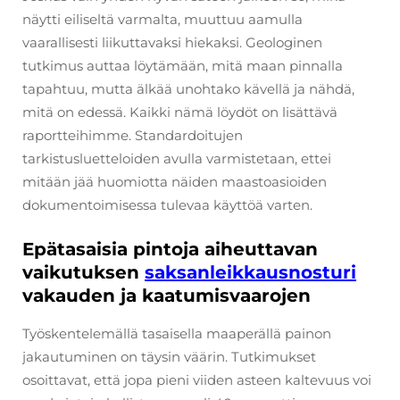
näytti eiliseltä varmalta, muuttuu aamulla
vaarallisesti liikuttavaksi hiekaksi. Geologinen
tutkimus auttaa löytämään, mitä maan pinnalla
tapahtuu, mutta älkää unohtako kävellä ja nähdä,
mitä on edessä. Kaikki nämä löydöt on lisättävä
raportteihimme. Standardoitujen
tarkistusluetteloiden avulla varmistetaan, ettei
mitään jää huomiotta näiden maastoasioiden
dokumentoimisessa tulevaa käyttöä varten.
Epätasaisia pintoja aiheuttavan
vaikutuksen
saksanleikkausnosturi
vakauden ja kaatumisvaarojen
Työskentelemällä tasaisella maaperällä painon
jakautuminen on täysin väärin. Tutkimukset
osoittavat, että jopa pieni viiden asteen kaltevuus voi