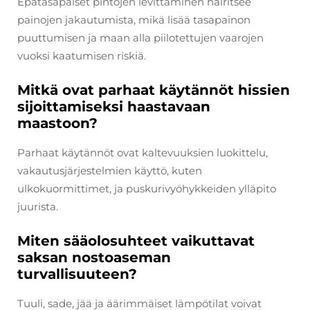
Epätasapaiset pintojen levittäminen häiritsee
painojen jakautumista, mikä lisää tasapainon
puuttumisen ja maan alla piilotettujen vaarojen
vuoksi kaatumisen riskiä.
Mitkä ovat parhaat käytännöt hissien
sijoittamiseksi haastavaan
maastoon?
Parhaat käytännöt ovat kaltevuuksien luokittelu,
vakautusjärjestelmien käyttö, kuten
ulkokuormittimet, ja puskurivyöhykkeiden ylläpito
juurista.
Miten sääolosuhteet vaikuttavat
saksan nostoaseman
turvallisuuteen?
Tuuli, sade, jää ja äärimmäiset lämpötilat voivat