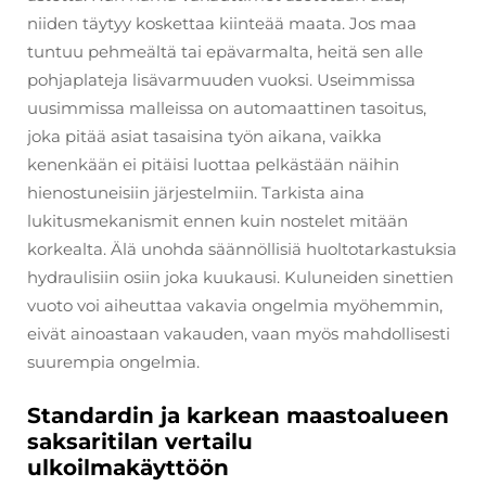
niiden täytyy koskettaa kiinteää maata. Jos maa
tuntuu pehmeältä tai epävarmalta, heitä sen alle
pohjaplateja lisävarmuuden vuoksi. Useimmissa
uusimmissa malleissa on automaattinen tasoitus,
joka pitää asiat tasaisina työn aikana, vaikka
kenenkään ei pitäisi luottaa pelkästään näihin
hienostuneisiin järjestelmiin. Tarkista aina
lukitusmekanismit ennen kuin nostelet mitään
korkealta. Älä unohda säännöllisiä huoltotarkastuksia
hydraulisiin osiin joka kuukausi. Kuluneiden sinettien
vuoto voi aiheuttaa vakavia ongelmia myöhemmin,
eivät ainoastaan vakauden, vaan myös mahdollisesti
suurempia ongelmia.
Standardin ja karkean maastoalueen
saksaritilan vertailu
ulkoilmakäyttöön