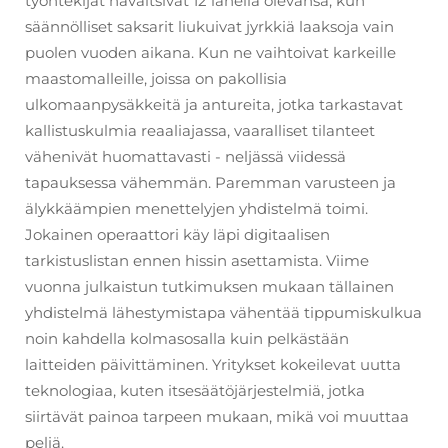
työntekijät havaitsivat 12 lähellä olevansa, kun
säännölliset saksarit liukuivat jyrkkiä laaksoja vain
puolen vuoden aikana. Kun ne vaihtoivat karkeille
maastomalleille, joissa on pakollisia
ulkomaanpysäkkeitä ja antureita, jotka tarkastavat
kallistuskulmia reaaliajassa, vaaralliset tilanteet
vähenivät huomattavasti - neljässä viidessä
tapauksessa vähemmän. Paremman varusteen ja
älykkäämpien menettelyjen yhdistelmä toimi.
Jokainen operaattori käy läpi digitaalisen
tarkistuslistan ennen hissin asettamista. Viime
vuonna julkaistun tutkimuksen mukaan tällainen
yhdistelmä lähestymistapa vähentää tippumiskulkua
noin kahdella kolmasosalla kuin pelkästään
laitteiden päivittäminen. Yritykset kokeilevat uutta
teknologiaa, kuten itsesäätöjärjestelmiä, jotka
siirtävät painoa tarpeen mukaan, mikä voi muuttaa
peliä.