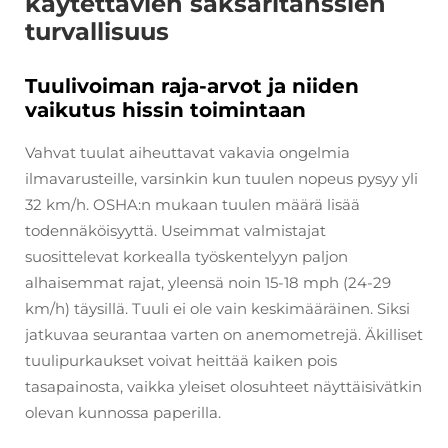
käytettävien saksaritanssien
turvallisuus
Tuulivoiman raja-arvot ja niiden
vaikutus hissin toimintaan
Vahvat tuulat aiheuttavat vakavia ongelmia
ilmavarusteille, varsinkin kun tuulen nopeus pysyy yli
32 km/h. OSHA:n mukaan tuulen määrä lisää
todennäköisyyttä. Useimmat valmistajat
suosittelevat korkealla työskentelyyn paljon
alhaisemmat rajat, yleensä noin 15-18 mph (24-29
km/h) täysillä. Tuuli ei ole vain keskimääräinen. Siksi
jatkuvaa seurantaa varten on anemometrejä. Äkilliset
tuulipurkaukset voivat heittää kaiken pois
tasapainosta, vaikka yleiset olosuhteet näyttäisivätkin
olevan kunnossa paperilla.