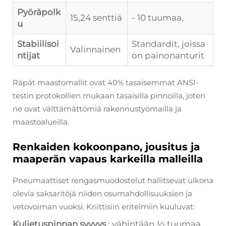
Pyöräpolk
15,24 senttiä
- 10 tuumaa.
u
Stabiilisoi
Standardit, joissa
Valinnainen
ntijat
on painonanturit
Räpät maastomallit ovat 40% tasaisemmat ANSI-
testin protokollien mukaan tasaisilla pinnoilla, joten
ne ovat välttämättömiä rakennustyömailla ja
maastoalueilla.
Renkaiden kokoonpano, jousitus ja
maaperän vapaus karkeilla malleilla
Pneumaattiset rengasmuodostelut hallitsevat ulkona
olevia saksaritöjä niiden osumahdollisuuksien ja
vetovoiman vuoksi. Kriittisiin eritelmiin kuuluvat:
Kuljetuspinnan syvyys
: vähintään 1⁄2 tuumaa