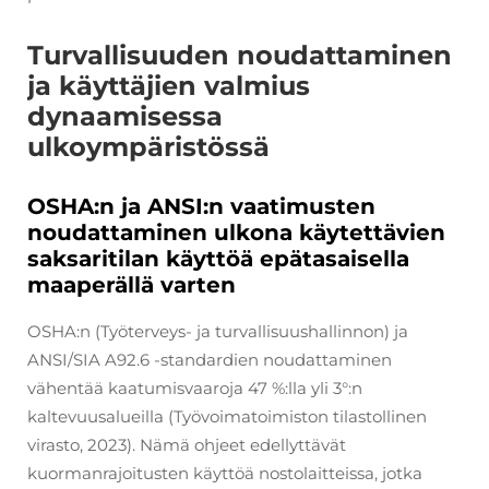
Turvallisuuden noudattaminen
ja käyttäjien valmius
dynaamisessa
ulkoympäristössä
OSHA:n ja ANSI:n vaatimusten
noudattaminen ulkona käytettävien
saksaritilan käyttöä epätasaisella
maaperällä varten
OSHA:n (Työterveys- ja turvallisuushallinnon) ja
ANSI/SIA A92.6 -standardien noudattaminen
vähentää kaatumisvaaroja 47 %:lla yli 3°:n
kaltevuusalueilla (Työvoimatoimiston tilastollinen
virasto, 2023). Nämä ohjeet edellyttävät
kuormanrajoitusten käyttöä nostolaitteissa, jotka