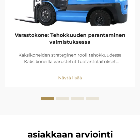
Varastokone: Tehokkuuden parantaminen
valmistuksessa
Kaksikoneiden strateginen rooli tehokkuudessa
Kaksikoneilla varustetut tuotantolaitokset
saavuttavat materiaalien siirtonopeuden, joka on 23
prosenttia nopeampi kuin manuaalisessa
Näytä lisää
toiminnassa. Nämä koneet optimoivat työn
jatkuvuutta vähentämällä kuormitusta...
asiakkaan arviointi