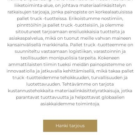
liiketoiminta-alue, on johtava materiaalinkäsittelyn
ratkaisujen tarjoaja, jonka painopiste on korkealaatuisissa
pallet truck -tuotteissa. Erikoistumme nostimiin,
pinnttöihin ja pallet truck -tuotteisiin, ja olemme
sitoutuneet tarjoamaan ensiluokkaisia tuotteita ja
asiakaspalvelua, mikä on tuonut meille vahvan maineen
kansainvälisellä markkinalla. Pallet truck -tuotteemme on
suunniteltu vastaamaan logistiikan, varastoinnin ja
teollisuuden monipuolisia tarpeita. Kokeneen
ammattilaisten tiimin tueksi meidän painopistemme on
innovaatiolla ja jatkuvalla kehittämisellä, mikä takaa pallet
truck -tuotteidemme tehokkuuden, turvallisuuden ja
luotettavuuden. Tehtävämme on tarjota
kustannustehokkaita materiaalinkäsittelyratkaisuja, jotka
parantavat tuottavuutta ja helpottavat globaalien
asiakkaidemme toimintoja.
Hanki tarjous