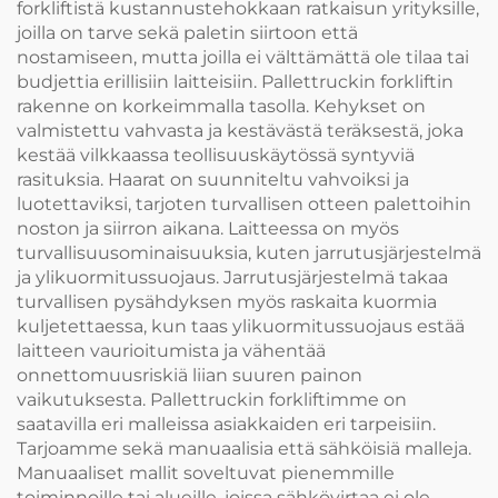
forkliftistä kustannustehokkaan ratkaisun yrityksille,
joilla on tarve sekä paletin siirtoon että
nostamiseen, mutta joilla ei välttämättä ole tilaa tai
budjettia erillisiin laitteisiin. Pallettruckin forkliftin
rakenne on korkeimmalla tasolla. Kehykset on
valmistettu vahvasta ja kestävästä teräksestä, joka
kestää vilkkaassa teollisuuskäytössä syntyviä
rasituksia. Haarat on suunniteltu vahvoiksi ja
luotettaviksi, tarjoten turvallisen otteen palettoihin
noston ja siirron aikana. Laitteessa on myös
turvallisuusominaisuuksia, kuten jarrutusjärjestelmä
ja ylikuormitussuojaus. Jarrutusjärjestelmä takaa
turvallisen pysähdyksen myös raskaita kuormia
kuljetettaessa, kun taas ylikuormitussuojaus estää
laitteen vaurioitumista ja vähentää
onnettomuusriskiä liian suuren painon
vaikutuksesta. Pallettruckin forkliftimme on
saatavilla eri malleissa asiakkaiden eri tarpeisiin.
Tarjoamme sekä manuaalisia että sähköisiä malleja.
Manuaaliset mallit soveltuvat pienemmille
toiminnoille tai alueille, joissa sähkövirtaa ei ole