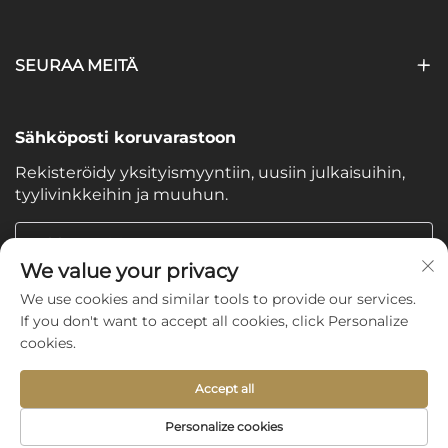
SEURAA MEITÄ
Sähköposti koruvarastoon
Rekisteröidy yksityismyyntiin, uusiin julkaisuihin,
tyylivinkkeihin ja muuhun.
Sähköpostisi
We value your privacy
We use cookies and similar tools to provide our services.
Subscribe
If you don't want to accept all cookies, click Personalize
cookies.
Accept all
Copyright © 2025 by Shijiazhuang Yishu International Trade
Personalize cookies
Co., Ltd. -
Tietosuojakäytäntö