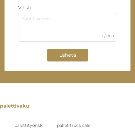
Viesti
0/1000
Lähetä
palettivaku
palettityonkki
pallet truck sale