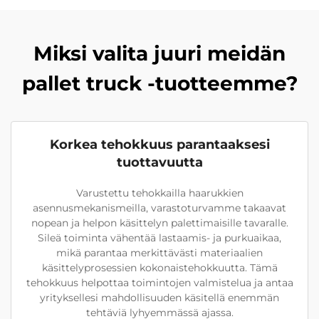
Miksi valita juuri meidän
pallet truck -tuotteemme?
Korkea tehokkuus parantaaksesi
tuottavuutta
Varustettu tehokkailla haarukkien
asennusmekanismeilla, varastoturvamme takaavat
nopean ja helpon käsittelyn palettimaisille tavaralle.
Sileä toiminta vähentää lastaamis- ja purkuaikaa,
mikä parantaa merkittävästi materiaalien
käsittelyprosessien kokonaistehokkuutta. Tämä
tehokkuus helpottaa toimintojen valmistelua ja antaa
yrityksellesi mahdollisuuden käsitellä enemmän
tehtäviä lyhyemmässä ajassa.