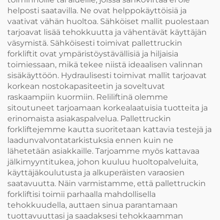
helposti saatavilla. Ne ovat helppokäyttöisiä ja
vaativat vähän huoltoa. Sähköiset mallit puolestaan
tarjoavat lisää tehokkuutta ja vähentävät käyttäjän
väsymistä. Sähköisesti toimivat pallettruckin
forkliftit ovat ympäristöystävällisiä ja hiljaisia
toimiessaan, mikä tekee niistä ideaalisen valinnan
sisäkäyttöön. Hydraulisesti toimivat mallit tarjoavat
korkean nostokapasiteetin ja soveltuvat
raskaampiin kuormiin. Reliliftinä olemme
sitoutuneet tarjoamaan korkealaatuisia tuotteita ja
erinomaista asiakaspalvelua. Pallettruckin
forkliftejemme kautta suoritetaan kattavia testejä ja
laadunvalvontatarkistuksia ennen kuin ne
lähetetään asiakkaille. Tarjoamme myös kattavaa
jälkimyyntitukea, johon kuuluu huoltopalveluita,
käyttäjäkoulutusta ja alkuperäisten varaosien
saatavuutta. Näin varmistamme, että pallettruckin
forkliftisi toimii parhaalla mahdollisella
tehokkuudella, auttaen sinua parantamaan
tuottavuuttasi ja saadaksesi tehokkaamman