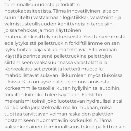
toiminnallisuuudesta ja forkliftin
nostokapasiteetista. Tämä innovatiivinen laite on
suunniteltu vastaamaan logistiikka-, varastointi- ja
valmistusteollisuuden kehittyneisiin tarpeisiin,
joissa tehokas ja monikäyttöinen
materiaalinkäsittely on keskeistä. Yksi tärkeimmistä
edellytyksistä pallettruckin forkliftillämme on sen
kyky hoitaa laaja valikoima tehtäviä. Sitä voidaan
käyttää perinteisenä pallettruckina palettojen
siirtämiseen vaakasuunnassa varastolattialla.
Korkealaatuiset pyörät ja ketterä muotoilu
mahdollistavat sulavan liikkumisen myös tiukoissa
tiloissa. Kun on kyse palettojen nostamisesta
korkeammille tasoille, kuten hyllyihin tai autoihin,
forkliftin kiinnike tulee käyttöön. Forkliftin
mekanismi toimii joko luotettavan hydraulisella tai
sähköisellä järjestelmällä mallin mukaan, mikä
tuottaa tarvittavan voiman raskaiden palettien
nostamiseen huomattaviin korkeuksiin. Tämä
kaksinkertainen toiminnallisuus tekee pallettruckin