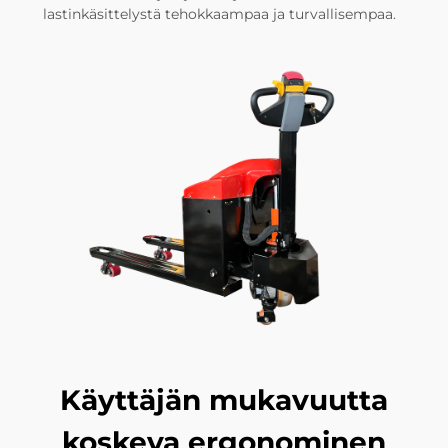
lastinkäsittelystä tehokkaampaa ja turvallisempaa.
Käyttäjän mukavuutta
koskeva ergonominen