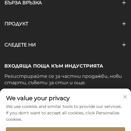
БЪРЗА ВРЪЗКА
ПРОДУКТ
СЛЕДЕТЕ НИ
ВХОДЯЩА ПОЩА КЪМ ИНДУСТРИЯТА
Регистрирайте се за частни продажби, нови
старти, съвети за стил и още.
Вашият имейл
We value your privacy
We use cookies and similar tools to provide our services.
If you don't want to accept all cookies, click Personalize
Subscribe
cookies.