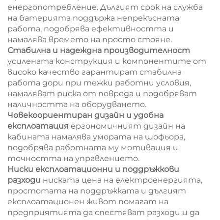
енергопотребление. Дългият срок на служба
на батерията поддържа непрекъсната
работа, подобрява ефективността и
намалява времето на просто стояне.
Стабилна и надеждна производителност
усилената конструкция и компонентите от
високо качество гарантират стабилна
работа дори при тежки работни условия,
намаляват риска от повреда и подобряват
наличността на оборудването.
Човекоориентиран дизайн и удобна
експлоатация
ергономичният дизайн на
кабината намалява умората на шофьора,
подобрява работната му мотивация и
точността на управлението.
Ниски експлоатационни и поддръжкови
разходи
ниската цена на електроенергията,
простотата на поддръжката и дългият
експлоатационен живот помагат на
предприятията да спестяват разходи и да