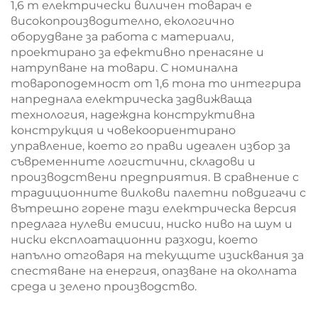
1,6 т
електрически виличен товарач
е
високопроизводително, екологично
оборудване за работа с материали,
проектирано за ефективно пренасяне и
натрупване на товари. С номинална
товароподемност от 1,6 тона то интегрира
напреднала електрическа задвижваща
технология, надеждна конструктивна
конструкция и човекоориентирано
управление, което го прави идеален избор за
съвременните логистични, складови и
производствени предприятия. В сравнение с
традиционните вилкови палетни повдигачи с
вътрешно горене тази електрическа версия
предлага нулеви емисии, ниско ниво на шум и
ниски експлоатационни разходи, което
напълно отговаря на текущите изисквания за
спестяване на енергия, опазване на околната
среда и зелено производство.