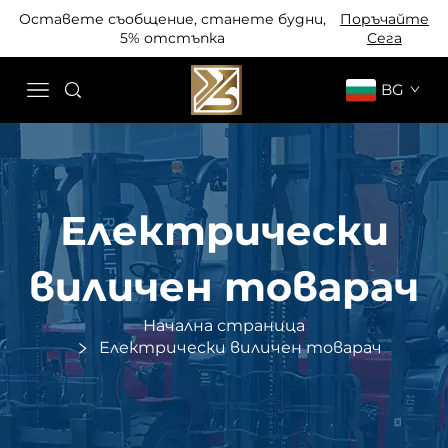
Оставете съобщение, станете будни,
Поръчайте
5% отстъпка
Сега
BG
Електрически
виличен товарач
Начална страница
Електрически виличен товарач