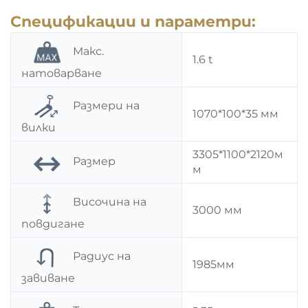
Спецификации и параметри:
Макс.
1.6 t
натоварване
Размери на
1070*100*35 мм
вилки
3305*1100*2120м
Размер
м
Височина на
3000 мм
повдигане
Радиус на
1985мм
завиване