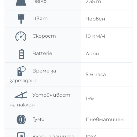
Тегло
2,35 т
Цвят
Червен
Скорост
10 КМ/Ч
Batterie
Лион
Време за
5-6 часа
зареждане
Устойчивост
15%
на наклон
Гуми
Пневматичен
Клас на защита
IPX4