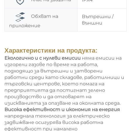
Обхват на
Вътрешни /
външни
приложение
Характеристики на продукта:
Екологично и с нулеви емисии
няма емисии на
изгорели газове по време на работа,
подходящо за вътрешни и затворени
работни среди като складове, работилници и
търговски центрове, което помага на
предприятията да постигнат зелено
производство и да отговарят на
изискванията за опазване на околната среда.
Висока ефективност и икономия на енергия
напреднала технология за електрическо
задвижване осигурява висока работна
ефективност при намалено