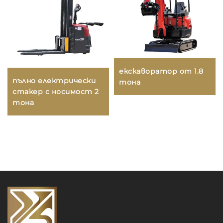
екскаворатор от 1.8
пълно електрически
тона
стакер с носимост 2
тона