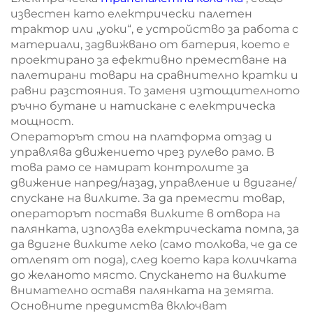
известен като електрически палетен
трактор или „уоки“, е устройство за работа с
материали, задвижвано от батерия, което е
проектирано за ефективно преместване на
палетирани товари на сравнително кратки и
равни разстояния. То заменя изтощителното
ръчно бутане и натискане с електрическа
мощност.
Операторът стои на платформа отзад и
управлява движението чрез рулево рамо. В
това рамо се намират контролите за
движение напред/назад, управление и вдигане/
спускане на вилките. За да премести товар,
операторът поставя вилките в отвора на
палянката, използва електрическата помпа, за
да вдигне вилките леко (само толкова, че да се
отлепят от пода), след което кара количката
до желаното място. Спускането на вилките
внимателно оставя палянката на земята.
Основните предимства включват