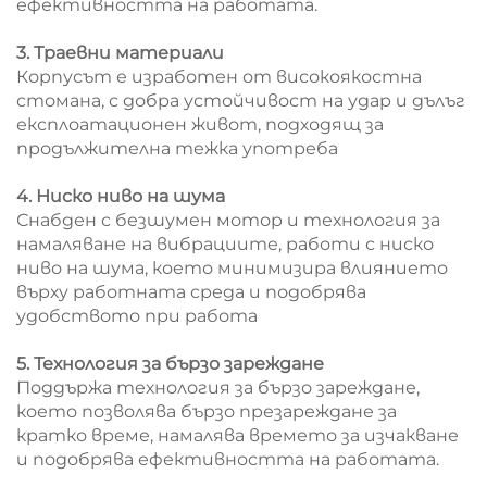
ефективността на работата.
3. Траевни материали
Корпусът е изработен от високоякостна
стомана, с добра устойчивост на удар и дълъг
експлоатационен живот, подходящ за
продължителна тежка употреба
4. Ниско ниво на шума
Снабден с безшумен мотор и технология за
намаляване на вибрациите, работи с ниско
ниво на шума, което минимизира влиянието
върху работната среда и подобрява
удобството при работа
5. Технология за бързо зареждане
Поддържа технология за бързо зареждане,
което позволява бързо презареждане за
кратко време, намалява времето за изчакване
и подобрява ефективността на работата.