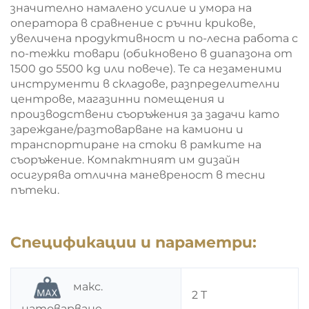
значително намалено усилие и умора на
оператора в сравнение с ръчни крикове,
увеличена продуктивност и по-лесна работа с
по-тежки товари (обикновено в диапазона от
1500 до 5500 kg или повече). Те са незаменими
инструменти в складове, разпределителни
центрове, магазинни помещения и
производствени съоръжения за задачи като
зареждане/разтоварване на камиони и
транспортиране на стоки в рамките на
съоръжение. Компактният им дизайн
осигурява отлична маневреност в тесни
пътеки.
Спецификации и параметри:
макс.
2 T
натоварване