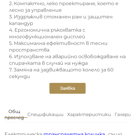
2. Компактно, леко проектиране, което е
лесно за управление
3. Издръжлив стоманен рам и защитен
капандур
4. Ергономична ръкохватка с
многофункционален дисплей
5. Максимална ефективност в тесни
пространства
6. Използване на аварийно освобождаване на
спирачката в случай на нужда
7. Замяна на задвижващото колело за 60
секунди
Заявка
Общ
Спецификации
Характеристики
Галерия
преглед
Електрическа
транспалетна количка
, също