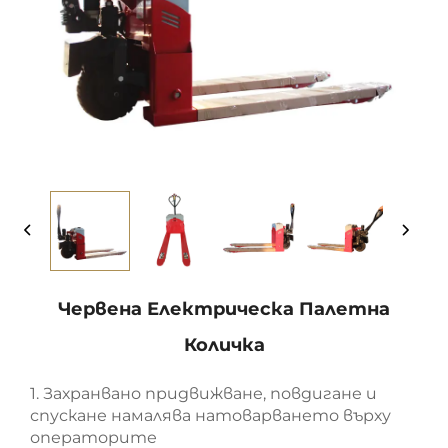
Червена Електрическа Палетна
Количка
1. Захранвано придвижване, повдигане и
спускане намалява натоварването върху
операторите