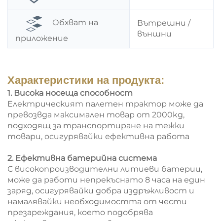
Обхват на
Вътрешни /
външни
приложение
Характеристики на продукта:
1. Висока носеща способност
Електрическият палетен трактор може да
превозвда максимален товар от 2000kg,
подходящ за транспортиране на тежки
товари, осигурявайки ефективна работа
2. Ефективна батерийна система
С високопроизводителни литиеви батерии,
може да работи непрекъснато 8 часа на един
заряд, осигурявайки добра издръжливост и
намалявайки необходимостта от чести
презареждания, което подобрява