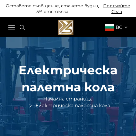
Оставете съобщение, станете будни,
Поръчайте
5% отстъпка
Сега
BG
Електрическа
палетна кола
Начална страница
Електрическа палетна кола