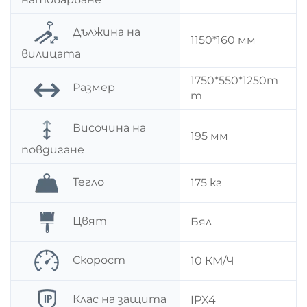
Дължина на
1150*160 мм
вилицата
1750*550*1250m
Размер
m
Височина на
195 мм
повдигане
Тегло
175 кг
Цвят
Бял
Скорост
10 КМ/Ч
Клас на защита
IPX4