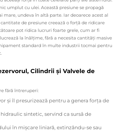
u mic umplut cu ulei. Această presiune se propagă
i mare, undeva în altă parte. Iar deoarece acest al
 cantitate de presiune creează o forță de ridicare
ătoare pot ridica lucruri foarte grele, cum ar fi
lucrează la înălțime, fără a necesita cantități masive
chipament standard în multe industrii tocmai pentru
.
rvorul, Cilindrii și Valvele de
 fără întreruperi:
rvor și îl presurizează pentru a genera forța de
 hidraulic sintetic, servind ca sursă de
dului în mișcare liniară, extinzându-se sau