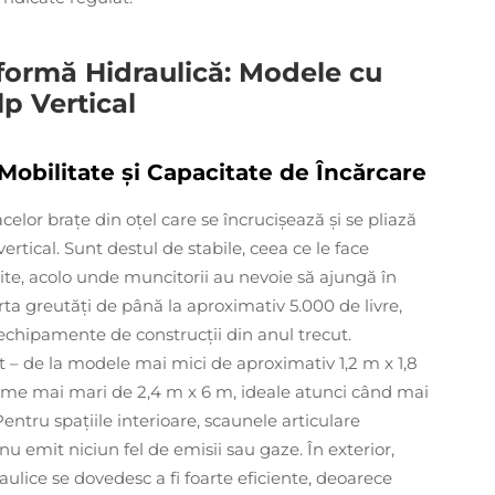
tformă Hidraulică: Modele cu
lp Vertical
Mobilitate și Capacitate de Încărcare
celor brațe din oțel care se încrucișează și se pliază
vertical. Sunt destul de stabile, ceea ce le face
zite, acolo unde muncitorii au nevoie să ajungă în
rta greutăți de până la aproximativ 5.000 de livre,
echipamente de construcții din anul trecut.
 – de la modele mai mici de aproximativ 1,2 m x 1,8
forme mai mari de 2,4 m x 6 m, ideale atunci când mai
ntru spațiile interioare, scaunele articulare
nu emit niciun fel de emisii sau gaze. În exterior,
raulice se dovedesc a fi foarte eficiente, deoarece