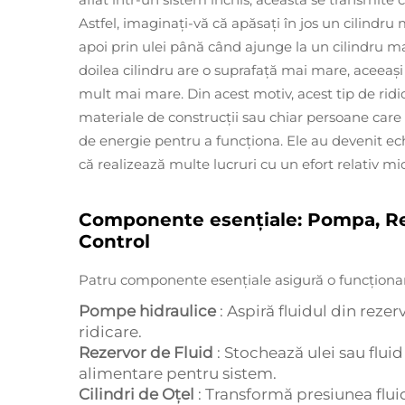
Astfel, imaginați-vă că apăsați în jos un cilindr
apoi prin ulei până când ajunge la un cilindru ma
doilea cilindru are o suprafață mai mare, aceeași
mult mai mare. Din acest motiv, acest tip de ridic
materiale de construcții sau chiar persoane care 
de energie pentru a funcționa. Ele au devenit e
că realizează multe lucruri cu un efort relativ mic
Componente esențiale: Pompa, Reze
Control
Patru componente esențiale asigură o funcționare
Pompe hidraulice
: Aspiră fluidul din reze
ridicare.
Rezervor de Fluid
: Stochează ulei sau fluid
alimentare pentru sistem.
Cilindri de Oțel
: Transformă presiunea flui