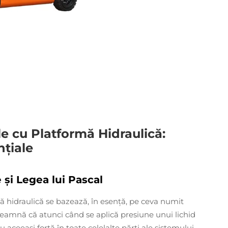
 cu Platformă Hidraulică:
nțiale
 și Legea lui Pascal
ă hidraulică se bazează, în esență, pe ceva numit
înseamnă că atunci când se aplică presiune unui lichid
u aceeași forță în toate celelalte părți ale sistemului.