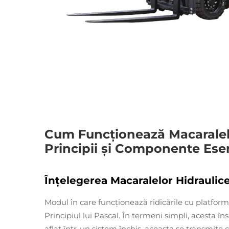
Cum Funcționează Macaralele
Principii și Componente Ese
Înțelegerea Macaralelor Hidraulice
Modul în care funcționează ridicările cu platform
Principiul lui Pascal. În termeni simpli, acesta 
aflat într-un sistem închis, aceasta se transmite c