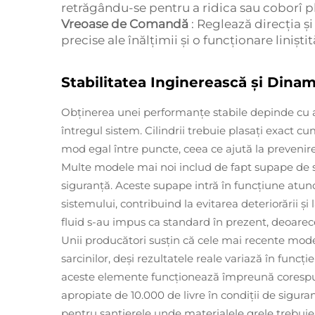
retrăgându-se pentru a ridica sau coborî p
Vreoase de Comandă
: Reglează direcția și
precise ale înălțimii și o funcționare liniștit
Stabilitatea Inginerească și Dinam
Obținerea unei performanțe stabile depinde cu ad
întregul sistem. Cilindrii trebuie plasați exact cu
mod egal între puncte, ceea ce ajută la prevenire
Multe modele mai noi includ de fapt supape de s
siguranță. Aceste supape intră în funcțiune atun
sistemului, contribuind la evitarea deteriorării și
fluid s-au impus ca standard în prezent, deoarec
Unii producători susțin că cele mai recente mode
sarcinilor, deși rezultatele reale variază în funcți
aceste elemente funcționează împreună corespunză
apropiate de 10.000 de livre în condiții de sigur
pentru șantierele unde materialele grele trebuie 