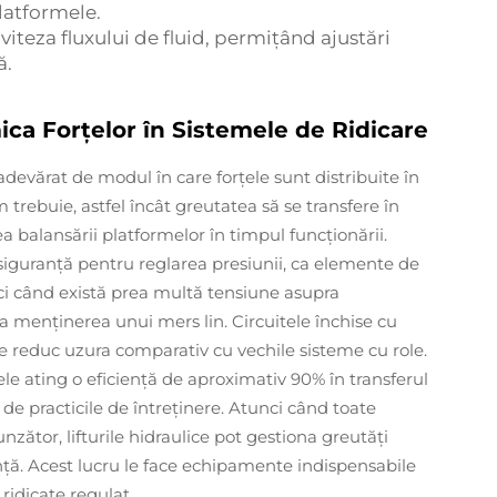
latformele.
 viteza fluxului de fluid, permițând ajustări
ă.
ica Forțelor în Sistemele de Ridicare
evărat de modul în care forțele sunt distribuite în
m trebuie, astfel încât greutatea să se transfere în
a balansării platformelor în timpul funcționării.
iguranță pentru reglarea presiunii, ca elemente de
ci când există prea multă tensiune asupra
 la menținerea unui mers lin. Circuitele închise cu
e reduc uzura comparativ cu vechile sisteme cu role.
le ating o eficiență de aproximativ 90% în transferul
e de practicile de întreținere. Atunci când toate
tor, lifturile hidraulice pot gestiona greutăți
anță. Acest lucru le face echipamente indispensabile
ridicate regulat.