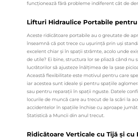
funcționează fără probleme indiferent cât de den
Lifturi Hidraulice Portabile pentru
Aceste ridicătoare portabile au o greutate de ap
înseamnă că pot trece cu ușurință prin uși stand
excelent chiar și în spații strâmte, acolo unde exi
de utile? Ei bine, structura lor se pliază când nu
lucrătorilor să ajusteze înălțimea de la șase picioa
Această flexibilitate este motivul pentru care spe
iar acestea sunt ideale și pentru spațiile aglome
sau pentru reparații în spații nguste. Datele co
locurile de muncă care au trecut de la scări la ac
accidentelor în spațiile închise cu aproape jumă
Statistică a Muncii din anul trecut.
Ridicătoare Verticale cu Tijă și cu