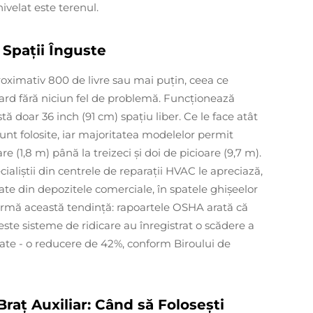
ivelat este terenul.
 Spații Înguste
roximativ 800 de livre sau mai puțin, ceea ce
ard fără niciun fel de problemă. Funcționează
stă doar 36 inch (91 cm) spațiu liber. Ce le face atât
 sunt folosite, iar majoritatea modelelor permit
re (1,8 m) până la treizeci și doi de picioare (9,7 m).
cialiștii din centrele de reparații HVAC le apreciază,
rate din depozitele comerciale, în spatele ghișeelor
nfirmă această tendință: rapoartele OSHA arată că
este sisteme de ridicare au înregistrat o scădere a
tate - o reducere de 42%, conform Biroului de
 Braț Auxiliar: Când să Folosești