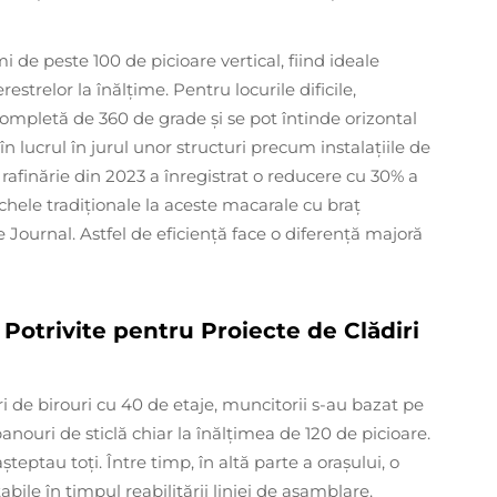
i de peste 100 de picioare vertical, fiind ideale
restrelor la înălțime. Pentru locurile dificile,
completă de 360 de grade și se pot întinde orizontal
 lucrul în jurul unor structuri precum instalațiile de
e rafinărie din 2023 a înregistrat o reducere cu 30% a
schele tradiționale la aceste macarale cu braț
 Journal. Astfel de eficiență face o diferență majoră
Potrivite pentru Proiecte de Clădiri
 de birouri cu 40 de etaje, muncitorii s-au bazat pe
anouri de sticlă chiar la înălțimea de 120 de picioare.
eptau toți. Între timp, în altă parte a orașului, o
bile în timpul reabilitării liniei de asamblare.