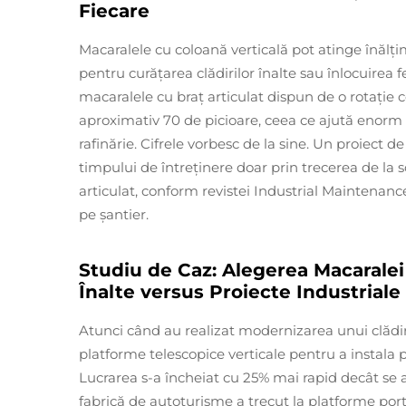
Fiecare
Macaralele cu coloană verticală pot atinge înălțim
pentru curățarea clădirilor înalte sau înlocuirea fe
macaralele cu braț articulat dispun de o rotație 
aproximativ 70 de picioare, ceea ce ajută enorm în
rafinărie. Cifrele vorbesc de la sine. Un proiect d
timpului de întreținere doar prin trecerea de la 
articulat, conform revistei Industrial Maintenance
pe șantier.
Studiu de Caz: Alegerea Macaralei 
Înalte versus Proiecte Industriale
Atunci când au realizat modernizarea unui clădiri
platforme telescopice verticale pentru a instala p
Lucrarea s-a încheiat cu 25% mai rapid decât se așt
fabrică de autoturisme a trecut la platforme porta