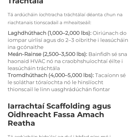
Tráchtála
Tá ardúcháin íochtracha tráchtálaí déanta chun na
riachtanais tionscadail a mheaitseáil:
Laghdhúthach (1,000–2,000 lbs):
Oiriúnach do
iompar uirlisí agus do 2–3 oibrithe i leasúcháin
ina gcónaithe
Meán-Rainse (2,500–3,500 lbs):
Bainfidh sé sna
haonaid HVAC nó na craobhshuíochtaí éilte i
leasúcháin tráchtála
Tromdhúthach (4,000–5,000 lbs):
Tacaíonn sé
le soláthar tóraíochta nó le hinslíocht
thionscail le linn uasghrádúchán fiontar
Iarrachtaí Scaffolding agus
Oidhreacht Fassa Amach
Reatha
Tá ardúcháin hidrúlaí ag dul i bhfad níos mó i