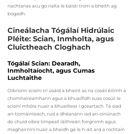
riachtanas acu go rialta le báistí trom a bheith ag
bogadh.
Cineálacha Tógálaí Hidrúlaic
Pléite: Scian, Inmholta, agus
Cluictheach Cloghach
Tógálaí Scian: Dearadh,
Inmholtaíocht, agus Cumas
Luchtaithe
Oibríonn scisíní trí úsáid a bhaint as na cosáil éilimh a
chomhaireamhann agus a bhuailfidh suas cosúil le
scisíní mhóra nuair a bhuailtear i gceartach. Tá siad
an-tiomáinteach, rud a dhéanann iad an-oiriúnach
do chuid oibre timpeall láithreán foirgnimh agus
maghairníní nuair a bheidh gá le h-áit ard a rochtain