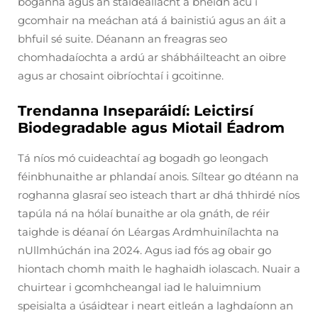
boganna agus an staideallacht a bhéidh acu i
gcomhair na meáchan atá á bainistiú agus an áit a
bhfuil sé suite. Déanann an freagras seo
chomhadaíochta a ardú ar shábháilteacht an oibre
agus ar chosaint oibríochtaí i gcoitinne.
Trendanna Inseparáidí: Leictirsí
Biodegradable agus Miotail Éadrom
Tá níos mó cuideachtaí ag bogadh go leongach
féinbhunaithe ar phlandaí anois. Síltear go dtéann na
roghanna glasraí seo isteach thart ar dhá thhirdé níos
tapúla ná na hólaí bunaithe ar ola gnáth, de réir
taighde is déanaí ón Léargas Ardmhuinílachta na
nUllmhúchán ina 2024. Agus iad fós ag obair go
hiontach chomh maith le haghaidh iolascach. Nuair a
chuirtear i gcomhcheangal iad le haluimnium
speisialta a úsáidtear i neart eitleán a laghdaíonn an