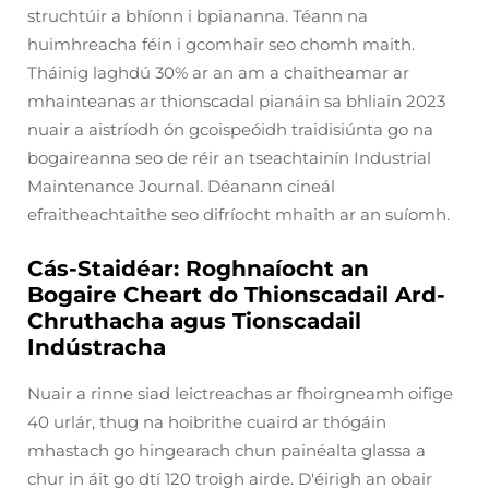
struchtúir a bhíonn i bpiananna. Téann na
huimhreacha féin i gcomhair seo chomh maith.
Tháinig laghdú 30% ar an am a chaitheamar ar
mhainteanas ar thionscadal pianáin sa bhliain 2023
nuair a aistríodh ón gcoispeóidh traidisiúnta go na
bogaireanna seo de réir an tseachtainín Industrial
Maintenance Journal. Déanann cineál
efraitheachtaithe seo difríocht mhaith ar an suíomh.
Cás-Staidéar: Roghnaíocht an
Bogaire Cheart do Thionscadail Ard-
Chruthacha agus Tionscadail
Indústracha
Nuair a rinne siad leictreachas ar fhoirgneamh oifige
40 urlár, thug na hoibrithe cuaird ar thógáin
mhastach go hingearach chun painéalta glassa a
chur in áit go dtí 120 troigh airde. D'éirigh an obair