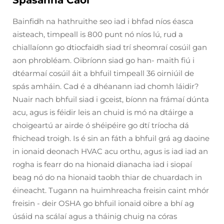
Spásanna Caol
Bainfidh na hathruithe seo iad i bhfad níos éasca
aisteach, timpeall is 800 punt nó níos lú, rud a
chiallaíonn go dtiocfaidh siad trí sheomraí cosúil gan
aon phrobléam. Oibríonn siad go han- maith fiú i
dtéarmaí cosúil áit a bhfuil timpeall 36 oirniúil de
spás amháin. Cad é a dhéanann iad chomh láidir?
Nuair nach bhfuil siad i gceist, bíonn na frámaí dúnta
acu, agus is féidir leis an chuid is mó na dtáirge a
choigeartú ar airde ó shéipéire go dtí tríocha dá
fhichead troigh. Is é sin an fáth a bhfuil grá ag daoine
in ionaid deonach HVAC acu orthu, agus is iad iad an
rogha is fearr do na hionaid dianacha iad i siopaí
beag nó do na hionaid taobh thiar de chuardach in
éineacht. Tugann na huimhreacha freisin caint mhór
freisin - deir OSHA go bhfuil ionaid oibre a bhí ag
úsáid na scálaí agus a tháinig chuig na córas