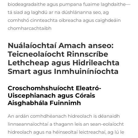
biodeagradaithe agus pumpana fuaime laghdaithe—
tá siad ag laghdú ar na dúshlánanna seo, ag
comhshó cinnteachta oibreacha agus caighdeáin
chomharcachtaibh
Nuálaíochtaí Amach anseo:
Teicneolaíocht Rinnscríbe
Lethcheap agus Hidrileachta
Smart agus Inmhuiníníochta
Croschomhshuíocht Eleatró-
Uiscephianach agus Córais
Aisghabhála Fuinnimh
An ardán comhdhéanach hidreolach is déanaidh
linnseannaíochtaí a thagann leis an sean-eolaíocht
hidreolach agus na héinseoltaí leictreachaí, ag lú le