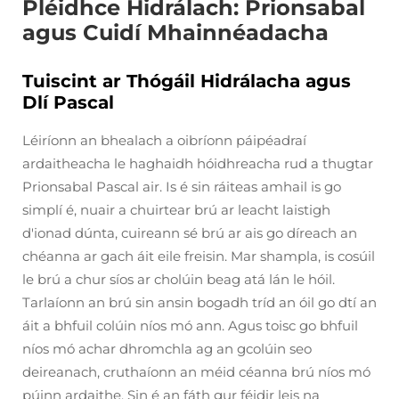
Pléidhce Hidrálach: Prionsabal
agus Cuidí Mhainnéadacha
Tuiscint ar Thógáil Hidrálacha agus
Dlí Pascal
Léiríonn an bhealach a oibríonn páipéadraí
ardaitheacha le haghaidh hóidhreacha rud a thugtar
Prionsabal Pascal air. Is é sin ráiteas amhail is go
simplí é, nuair a chuirtear brú ar leacht laistigh
d'ionad dúnta, cuireann sé brú ar ais go díreach an
chéanna ar gach áit eile freisin. Mar shampla, is cosúil
le brú a chur síos ar cholúin beag atá lán le hóil.
Tarlaíonn an brú sin ansin bogadh tríd an óil go dtí an
áit a bhfuil colúin níos mó ann. Agus toisc go bhfuil
níos mó achar dhromchla ag an gcolúin seo
deireanach, cruthaíonn an méid céanna brú níos mó
púinn ardaithe. Sin é an fáth gur féidir leis na