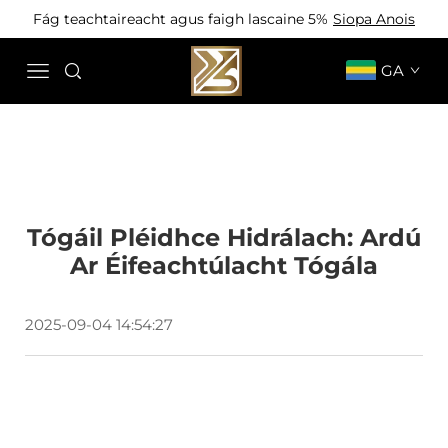
Fág teachtaireacht agus faigh lascaine 5%
Siopa Anois
GA
Tógáil Pléidhce Hidrálach: Ardú
Ar Éifeachtúlacht Tógála
2025-09-04 14:54:27