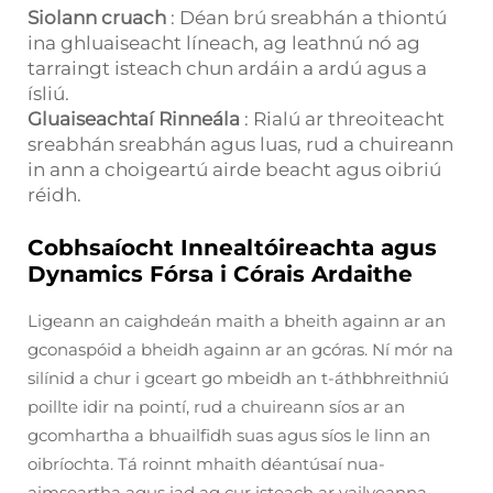
Siolann cruach
: Déan brú sreabhán a thiontú
ina ghluaiseacht líneach, ag leathnú nó ag
tarraingt isteach chun ardáin a ardú agus a
ísliú.
Gluaiseachtaí Rinneála
: Rialú ar threoiteacht
sreabhán sreabhán agus luas, rud a chuireann
in ann a choigeartú airde beacht agus oibriú
réidh.
Cobhsaíocht Innealtóireachta agus
Dynamics Fórsa i Córais Ardaithe
Ligeann an caighdeán maith a bheith againn ar an
gconaspóid a bheidh againn ar an gcóras. Ní mór na
silínid a chur i gceart go mbeidh an t-áthbhreithniú
poillte idir na pointí, rud a chuireann síos ar an
gcomhartha a bhuailfidh suas agus síos le linn an
oibríochta. Tá roinnt mhaith déantúsaí nua-
aimseartha agus iad ag cur isteach ar vailveanna