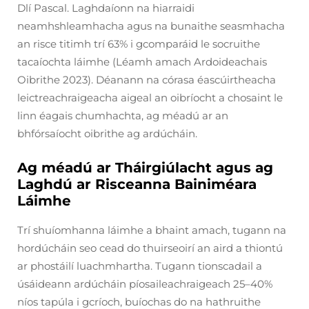
Dlí Pascal. Laghdaíonn na hiarraidi
neamhshleamhacha agus na bunaithe seasmhacha
an risce titimh trí 63% i gcomparáid le socruithe
tacaíochta láimhe (Léamh amach Ardoideachais
Oibrithe 2023). Déanann na córasa éascúirtheacha
leictreachraigeacha aigeal an oibríocht a chosaint le
linn éagais chumhachta, ag méadú ar an
bhfórsaíocht oibrithe ag ardúcháin.
Ag méadú ar Tháirgiúlacht agus ag
Laghdú ar Risceanna Bainiméara
Láimhe
Trí shuíomhanna láimhe a bhaint amach, tugann na
hordúcháin seo cead do thuirseoirí an aird a thiontú
ar phostáilí luachmhartha. Tugann tionscadail a
úsáideann ardúcháin píosaileachraigeach 25–40%
níos tapúla i gcríoch, buíochas do na hathruithe