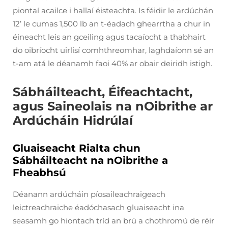
piontaí acailce i hallaí éisteachta. Is féidir le ardúchán
12’ le cumas 1,500 lb an t-éadach ghearrtha a chur in
éineacht leis an gceiling agus tacaíocht a thabhairt
do oibríocht uirlisí comhthreomhar, laghdaíonn sé an
t-am atá le déanamh faoi 40% ar obair deiridh istigh.
Sábháilteacht, Éifeachtacht,
agus Saineolais na nOibrithe ar
Ardúcháin Hidrúlaí
Gluaiseacht Rialta chun
Sábháilteacht na nOibrithe a
Fheabhsú
Déanann ardúcháin píosaileachraigeach
leictreachraiche éadóchasach gluaiseacht ina
seasamh go hiontach tríd an brú a chothromú de réir