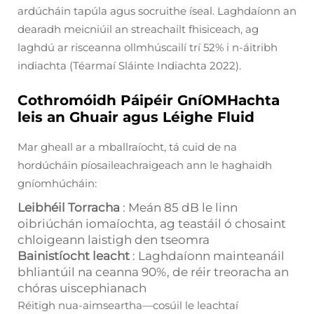
ardúcháin tapúla agus socruithe íseal. Laghdaíonn an
dearadh meicniúil an streachailt fhisiceach, ag
laghdú ar risceanna ollmhúscailí trí 52% i n-áitribh
indiachta (Téarmaí Sláinte Indiachta 2022).
Cothromóidh Páipéir GníOMHachta
leis an Ghuair agus Léighe Fluid
Mar gheall ar a mballraíocht, tá cuid de na
hordúcháin píosaileachraigeach ann le haghaidh
gníomhúcháin:
Leibhéil Torracha
: Meán 85 dB le linn
oibriúchán iomaíochta, ag teastáil ó chosaint
chloigeann laistigh den tseomra
Bainistíocht leacht
: Laghdaíonn mainteanáil
bhliantúil na ceanna 90%, de réir treoracha an
chóras uiscephianach
Réitigh nua-aimseartha—cosúil le leachtaí