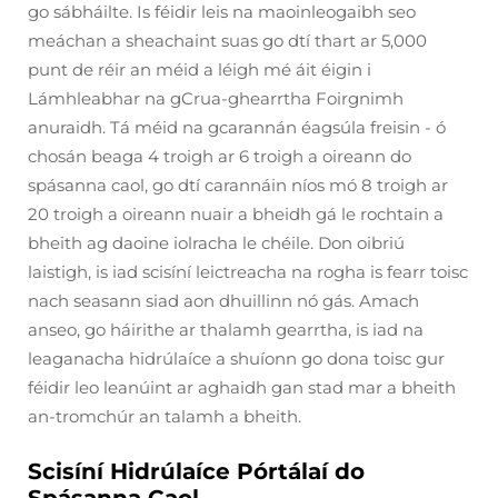
go sábháilte. Is féidir leis na maoinleogaibh seo
meáchan a sheachaint suas go dtí thart ar 5,000
punt de réir an méid a léigh mé áit éigin i
Lámhleabhar na gCrua-ghearrtha Foirgnimh
anuraidh. Tá méid na gcarannán éagsúla freisin - ó
chosán beaga 4 troigh ar 6 troigh a oireann do
spásanna caol, go dtí carannáin níos mó 8 troigh ar
20 troigh a oireann nuair a bheidh gá le rochtain a
bheith ag daoine iolracha le chéile. Don oibriú
laistigh, is iad scisíní leictreacha na rogha is fearr toisc
nach seasann siad aon dhuillinn nó gás. Amach
anseo, go háirithe ar thalamh gearrtha, is iad na
leaganacha hidrúlaíce a shuíonn go dona toisc gur
féidir leo leanúint ar aghaidh gan stad mar a bheith
an-tromchúr an talamh a bheith.
Scisíní Hidrúlaíce Pórtálaí do