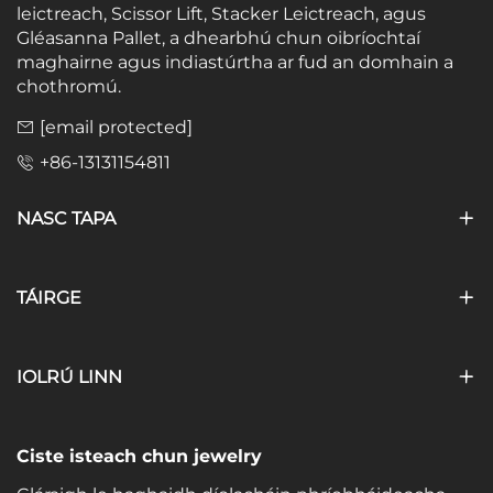
leictreach, Scissor Lift, Stacker Leictreach, agus
Gléasanna Pallet, a dhearbhú chun oibríochtaí
maghairne agus indiastúrtha ar fud an domhain a
chothromú.
[email protected]
+86-13131154811
NASC TAPA
TÁIRGE
IOLRÚ LINN
Ciste isteach chun jewelry