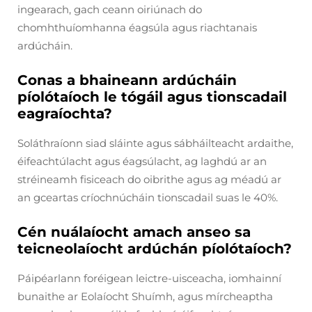
ingearach, gach ceann oiriúnach do
chomhthuíomhanna éagsúla agus riachtanais
ardúcháin.
Conas a bhaineann ardúcháin
píolótaíoch le tógáil agus tionscadail
eagraíochta?
Soláthraíonn siad sláinte agus sábháilteacht ardaithe,
éifeachtúlacht agus éagsúlacht, ag laghdú ar an
stréineamh fisiceach do oibrithe agus ag méadú ar
an gceartas críochnúcháin tionscadail suas le 40%.
Cén nuálaíocht amach anseo sa
teicneolaíocht ardúchán píolótaíoch?
Páipéarlann foréigean leictre-uisceacha, iomhainní
bunaithe ar Eolaíocht Shuímh, agus mírcheaptha