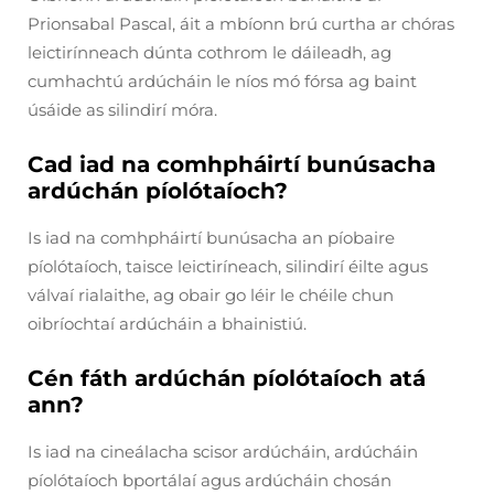
Prionsabal Pascal, áit a mbíonn brú curtha ar chóras
leictirínneach dúnta cothrom le dáileadh, ag
cumhachtú ardúcháin le níos mó fórsa ag baint
úsáide as silindirí móra.
Cad iad na comhpháirtí bunúsacha
ardúchán píolótaíoch?
Is iad na comhpháirtí bunúsacha an píobaire
píolótaíoch, taisce leictiríneach, silindirí éilte agus
válvaí rialaithe, ag obair go léir le chéile chun
oibríochtaí ardúcháin a bhainistiú.
Cén fáth ardúchán píolótaíoch atá
ann?
Is iad na cineálacha scisor ardúcháin, ardúcháin
píolótaíoch bportálaí agus ardúcháin chosán