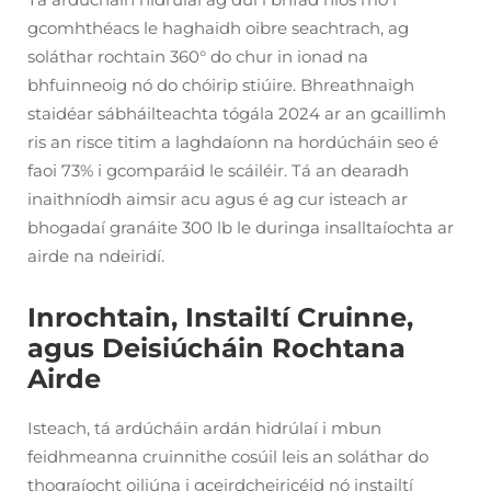
gcomhthéacs le haghaidh oibre seachtrach, ag
soláthar rochtain 360° do chur in ionad na
bhfuinneoig nó do chóirip stiúire. Bhreathnaigh
staidéar sábháilteachta tógála 2024 ar an gcaillimh
ris an risce titim a laghdaíonn na hordúcháin seo é
faoi 73% i gcomparáid le scáiléir. Tá an dearadh
inaithníodh aimsir acu agus é ag cur isteach ar
bhogadaí granáite 300 lb le duringa insalltaíochta ar
airde na ndeiridí.
Inrochtain, Instailtí Cruinne,
agus Deisiúcháin Rochtana
Airde
Isteach, tá ardúcháin ardán hidrúlaí i mbun
feidhmeanna cruinnithe cosúil leis an soláthar do
thograíocht oiliúna i gceirdcheiricéid nó instailtí