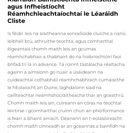
agus Infheistíocht
Réamhchleachtaíochtaí le Léaráidh
Cliste
Is féidir leis na sraitheanna sonraílioide cluiche a rianú
leibhéil brú, athruithe teochta, agus comharthaí
éigeantais chomh maith leis an gcumas
réamhchabhair a thabhairt do na hoibríochtóirí faoi
bhfad trí lá in advance. Tá roinnt tástálacha réaltacha
againn a aimsíonn go nuair a úsáideann na
cuideachtaí cothabháil réamhchabhrach cumaiscthe
le hEolaíocht an Duine, laghdaíonn siad na
caillteachtaí neamhshocraitheacha thar an gceathrú.
Chomh maith leis sin, cuireann an córas na teochtaí
leictirse i gcomharthaí cruinn chun an pherformance
is fearr a bhaint amach. Déanann an t-eolasóireacht
chomh maith cinneadh ar an gceannas a bainfidh na