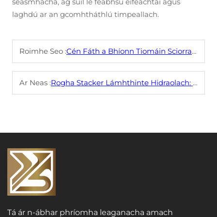
seasmhacha, ag súil le feabhsú éifeachtaí agus
laghdú ar an gcomhtháthlú timpeallach.
Roimhe Seo :
Cén Fáth a Bhíonn Tiomáin Sciorra Hidreolacha Tábhachtach do Thógáil an Tionscalda
Ar Neas :
Rogha Stacker Lámhthinte Hidraolach: Breithneúis agus Míbreithneúis
Tá ár n-ábhar phríomha leaganacha amach