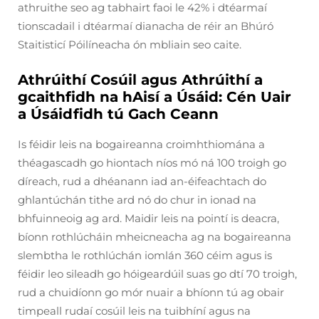
athruithe seo ag tabhairt faoi le 42% i dtéarmaí
tionscadail i dtéarmaí dianacha de réir an Bhúró
Staitisticí Póilíneacha ón mbliain seo caite.
Athrúithí Cosúil agus Athrúithí a
gcaithfidh na hAisí a Úsáid: Cén Uair
a Úsáidfidh tú Gach Ceann
Is féidir leis na bogaireanna croimhthiomána a
théagascadh go hiontach níos mó ná 100 troigh go
díreach, rud a dhéanann iad an-éifeachtach do
ghlantúchán tithe ard nó do chur in ionad na
bhfuinneoig ag ard. Maidir leis na pointí is deacra,
bíonn rothlúcháin mheicneacha ag na bogaireanna
slembtha le rothlúchán iomlán 360 céim agus is
féidir leo sileadh go hóigeardúil suas go dtí 70 troigh,
rud a chuidíonn go mór nuair a bhíonn tú ag obair
timpeall rudaí cosúil leis na tuibhíní agus na