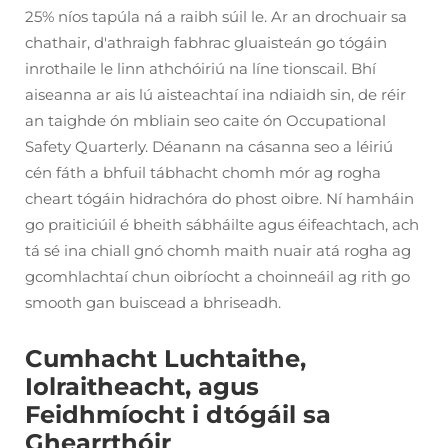
25% níos tapúla ná a raibh súil le. Ar an drochuair sa
chathair, d'athraigh fabhrac gluaisteán go tógáin
inrothaile le linn athchóiriú na líne tionscail. Bhí
aiseanna ar ais lú aisteachtaí ina ndiaidh sin, de réir
an taighde ón mbliain seo caite ón Occupational
Safety Quarterly. Déanann na cásanna seo a léiriú
cén fáth a bhfuil tábhacht chomh mór ag rogha
cheart tógáin hidrachóra do phost oibre. Ní hamháin
go praiticiúil é bheith sábháilte agus éifeachtach, ach
tá sé ina chiall gnó chomh maith nuair atá rogha ag
gcomhlachtaí chun oibríocht a choinneáil ag rith go
smooth gan buiscead a bhriseadh.
Cumhacht Luchtaithe,
Iolraitheacht, agus
Feidhmíocht i dtógáil sa
Ghearrthóir