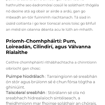
hathruithe seo éadromóraí cosúil le soláthairt thógála
nó daoine atá ag obair ar airde a ardú, gan go
mbeadh an-tóir fuinnimh riachtanach. Tá siad in
úsáid coitianta i go leor tionscal anois toisc go bhfuil
an méid sin céanna déanta acu le lúth an-mhaith.
Príomh-Chomhpháirtí: Pum,
Loireadán, Cilindirí, agus Válvanna
Rialaithe
Ceithre chomhpháirtí ríthábhachtacha a chinntíonn
oibríocht gan chosc:
Puimpe hiodrálach
: Tarraingíonn sé sreabhán
ón stór agus brúíonn sé é chun fórsa tógtha a
ghiniúint.
Taiscéaraí sreabhán
: Stórálann sé ola nó
sreabhach hidrealaíoch sintéiseach, a
fheidhmíonn mar fhoinse soláthair an chórais.