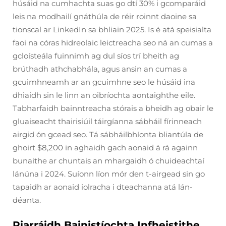
húsáid na cumhachta suas go dtí 30% i gcomparáid
leis na modhailí gnáthúla de réir roinnt daoine sa
tionscal ar LinkedIn sa bhliain 2025. Is é atá speisialta
faoi na córas hidreolaic leictreacha seo ná an cumas a
gcloísteála fuinnimh ag dul síos trí bheith ag
brúthadh athchabhála, agus ansin an cumas a
gcuimhneamh ar an gcuimhne seo le húsáid ina
dhiaidh sin le linn an oibríochta aontaighthe eile.
Tabharfaidh bainntreacha stórais a bheidh ag obair le
gluaiseacht thairisiúil táirgíanna sábháil fírinneach
airgid ón gcead seo. Tá sábháilbhíonta bliantúla de
ghoirt $8,200 in aghaidh gach aonaid á rá againn
bunaithe ar chuntais an mhargaidh ó chuideachtaí
lánúna i 2024. Suíonn líon mór den t-airgead sin go
tapaidh ar aonaid iolracha i dteachanna atá lán-
déanta.
Riarráidh Bainistíochta Infheistithe