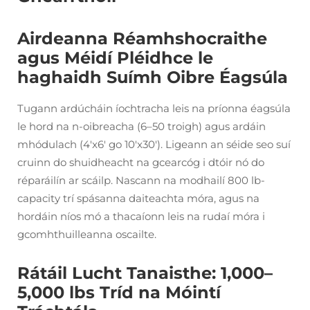
Airdeanna Réamhshocraithe
agus Méidí Pléidhce le
haghaidh Suímh Oibre Éagsúla
Tugann ardúcháin íochtracha leis na príonna éagsúla
le hord na n-oibreacha (6–50 troigh) agus ardáin
mhódulach (4'x6' go 10'x30'). Ligeann an séide seo suí
cruinn do shuidheacht na gcearcóg i dtóir nó do
réparáilín ar scáilp. Nascann na modhailí 800 lb-
capacity trí spásanna daiteachta móra, agus na
hordáin níos mó a thacaíonn leis na rudaí móra i
gcomhthuilleanna oscailte.
Rátáil Lucht Tanaisthe: 1,000–
5,000 lbs Tríd na Móintí