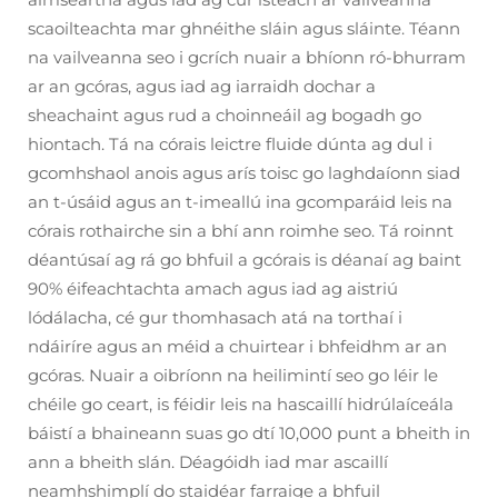
scaoilteachta mar ghnéithe sláin agus sláinte. Téann
na vailveanna seo i gcrích nuair a bhíonn ró-bhurram
ar an gcóras, agus iad ag iarraidh dochar a
sheachaint agus rud a choinneáil ag bogadh go
hiontach. Tá na córais leictre fluide dúnta ag dul i
gcomhshaol anois agus arís toisc go laghdaíonn siad
an t-úsáid agus an t-imeallú ina gcomparáid leis na
córais rothairche sin a bhí ann roimhe seo. Tá roinnt
déantúsaí ag rá go bhfuil a gcórais is déanaí ag baint
90% éifeachtachta amach agus iad ag aistriú
lódálacha, cé gur thomhasach atá na torthaí i
ndáiríre agus an méid a chuirtear i bhfeidhm ar an
gcóras. Nuair a oibríonn na heilimintí seo go léir le
chéile go ceart, is féidir leis na hascaillí hidrúlaíceála
báistí a bhaineann suas go dtí 10,000 punt a bheith in
ann a bheith slán. Déagóidh iad mar ascaillí
neamhshimplí do staidéar farraige a bhfuil