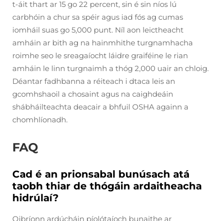
t-áit thart ar 15 go 22 percent, sin é sin níos lú
carbhóin a chur sa spéir agus iad fós ag cumas
iomháil suas go 5,000 punt. Níl aon leictheacht
amháin ar bith ag na hainmhithe turgnamhacha
roimhe seo le sreagaíocht láidre graiféine le rian
amháin le linn turgnaimh a thóg 2,000 uair an chloig.
Déantar fadhbanna a réiteach i dtaca leis an
gcomhshaoil a chosaint agus na caighdeáin
shábháilteachta deacair a bhfuil OSHA againn a
chomhlíonadh.
FAQ
Cad é an prionsabal bunúsach atá
taobh thiar de thógáin ardaitheacha
hidrúlaí?
Oibríonn ardúcháin píolótaíoch bunaithe ar