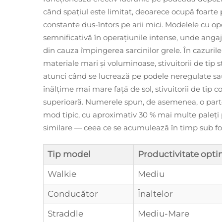
când spațiul este limitat, deoarece ocupă foarte p
constante dus-întors pe arii mici. Modelele cu oper
semnificativă în operațiunile intense, unde angaj
din cauza împingerea sarcinilor grele. În cazurile
materiale mari și voluminoase, stivuitorii de tip s
atunci când se lucrează pe podele neregulate sau
înălțime mai mare față de sol, stivuitorii de tip
superioară. Numerele spun, de asemenea, o parte d
mod tipic, cu aproximativ 30 % mai multe paleți 
similare — ceea ce se acumulează în timp sub for
Tip model
Productivitate opt
Walkie
Mediu
Conducător
Înaltelor
Straddle
Mediu-Mare