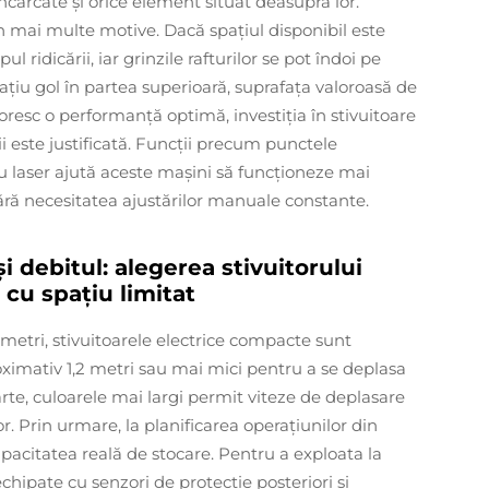
încărcate și orice element situat deasupra lor.
 mai multe motive. Dacă spațiul disponibil este
ul ridicării, iar grinzile rafturilor se pot îndoi pe
țiu gol în partea superioară, suprafața valoroasă de
oresc o performanță optimă, investiția în stivuitoare
i este justificată. Funcții precum punctele
u laser ajută aceste mașini să funcționeze mai
, fără necesitatea ajustărilor manuale constante.
și debitul: alegerea stivuitorului
 cu spațiu limitat
 metri, stivuitoarele electrice compacte sunt
oximativ 1,2 metri sau mai mici pentru a se deplasa
arte, culoarele mai largi permit viteze de deplasare
r. Prin urmare, la planificarea operațiunilor din
apacitatea reală de stocare. Pentru a exploata la
chipate cu senzori de protecție posteriori și