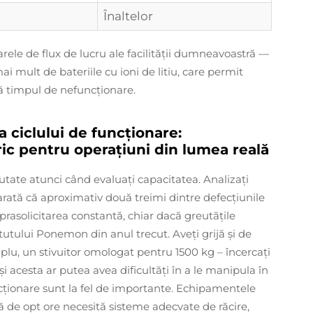
Înaltelor
arele de flux de lucru ale facilității dumneavoastră —
ai mult de bateriile cu ioni de litiu, care permit
ă timpul de nefuncționare.
a ciclului de funcționare:
ric pentru operațiuni din lumea reală
tate atunci când evaluați capacitatea. Analizați
 arată că aproximativ două treimi dintre defecțiunile
asolicitarea constantă, chiar dacă greutățile
tutului Ponemon din anul trecut. Aveți grijă și de
plu, un stivuitor omologat pentru 1500 kg – încercați
și acesta ar putea avea dificultăți în a le manipula în
uncționare sunt la fel de importante. Echipamentele
 de opt ore necesită sisteme adecvate de răcire,