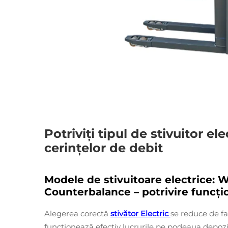
Potriviți tipul de stivuitor ele
cerințelor de debit
Modele de stivuitoare electrice: Wa
Counterbalance – potrivire funcți
Alegerea corectă
stivător Electric
se reduce de fa
funcționează efectiv lucrurile pe podeaua depozitu