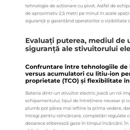
tehnologie de acționare cu pivot. Astfel de echipa
de aproximativ 2,5 metri pe minut în acele spații
siguranță și garantând operatorilor o vizibilitate
Evaluați puterea, mediul de ut
siguranță ale stivuitorului ele
Confruntare între tehnologiile de
versus acumulatori cu litiu-ion pen
proprietate (TCO) și flexibilitate î
Bateria dintr-un stivuitor electric joacă un rol i
echipamentului, tipul de întreținere necesar și co
plumb pot părea mai ieftine la prima vedere, dar
întregi pentru reîncărcare, completări regulate 
deoarece eliberează gaze în timpul încărcării. În 