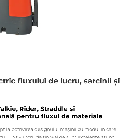
ctric fluxului de lucru, sarcinii și
lkie, Rider, Straddle și
onală pentru fluxul de materiale
pt la potrivirea designului mașinii cu modul în care
lui. Stivuitorii de tip walkie sunt excelente atunci