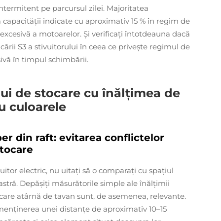
ntermitent pe parcursul zilei. Majoritatea
apacității indicate cu aproximativ 15 % în regim de
excesivă a motoarelor. Și verificați întotdeauna dacă
cării S3 a stivuitorului în ceea ce privește regimul de
ivă în timpul schimbării.
lui de stocare cu înălțimea de
cu culoarele
ber din raft: evitarea conflictelor
stocare
uitor electric, nu uitați să o comparați cu spațiul
astră. Depășiți măsurătorile simple ale înălțimii
e care atârnă de tavan sunt, de asemenea, relevante.
menținerea unei distanțe de aproximativ 10–15