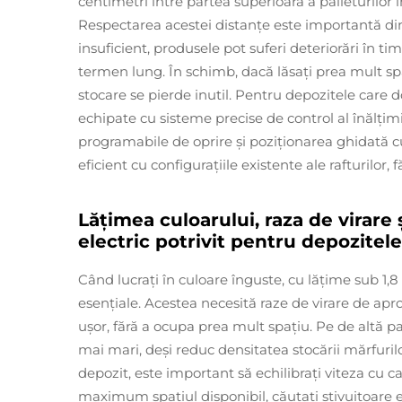
centimetri între partea superioară a palleturilor 
Respectarea acestei distanțe este importantă din
insuficient, produsele pot suferi deteriorări în timp
termen lung. În schimb, dacă lăsați prea mult spa
stocare se pierde inutil. Pentru depozitele care d
echipate cu sisteme precise de control al înălțimi
programabile de oprire și poziționarea ghidată c
eficient cu configurațiile existente ale rafturilor
Lățimea culoarului, raza de virare 
electric potrivit pentru depozitele
Când lucrați în culoare înguste, cu lățime sub 1,8
esențiale. Acestea necesită raze de virare de apr
ușor, fără a ocupa prea mult spațiu. Pe de altă p
mai mari, deși reduc densitatea stocării mărfurilo
depozit, este important să echilibrați viteza cu c
maximum spațiul disponibil, căutați stivuitoare e