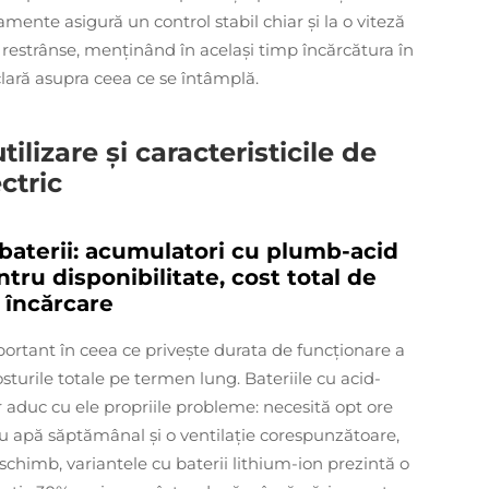
mente asigură un control stabil chiar și la o viteză
 restrânse, menținând în același timp încărcătura în
 clară asupra ceea ce se întâmplă.
ilizare și caracteristicile de
ctric
 baterii: acumulatori cu plumb-acid
tru disponibilitate, cost total de
n încărcare
mportant în ceea ce privește durata de funcționare a
sturile totale pe termen lung. Bateriile cu acid-
 aduc cu ele propriile probleme: necesită opt ore
cu apă săptămânal și o ventilație corespunzătoare,
schimb, variantele cu baterii lithium-ion prezintă o