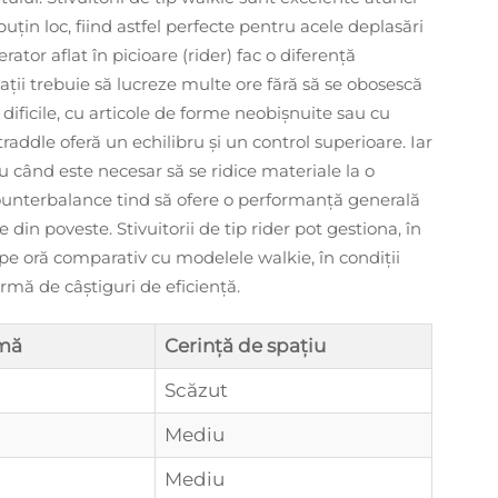
uțin loc, fiind astfel perfecte pentru acele deplasări
ator aflat în picioare (rider) fac o diferență
ații trebuie să lucreze multe ore fără să se obosescă
 dificile, cu articole de forme neobișnuite sau cu
traddle oferă un echilibru și un control superioare. Iar
 când este necesar să se ridice materiale la o
 counterbalance tind să ofere o performanță generală
in poveste. Stivuitorii de tip rider pot gestiona, în
pe oră comparativ cu modelele walkie, în condiții
mă de câștiguri de eficiență.
imă
Cerință de spațiu
Scăzut
Mediu
Mediu