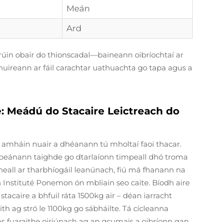
Meán
Ard
rúin obair do thionscadal—baineann oibríochtaí ar
a chuireann ar fáil carachtar uathuachta go tapa agus a
re: Meádú do Stacaire Leictreach do
amháin nuair a dhéanann tú mholtaí faoi thacar.
ispeánann taighde go dtarlaíonn timpeall dhó troma
heall ar tharbhíogáil leanúnach, fiú má fhanann na
an Instituté Ponemon ón mbliain seo caite. Bíodh aire
 stacaire a bhfuil ráta 1500kg air – déan iarracht
th ag stró le 1100kg go sábháilte. Tá cícleanna
s fuaraithe oiriúnach ag an gcumais a oibríonn gan