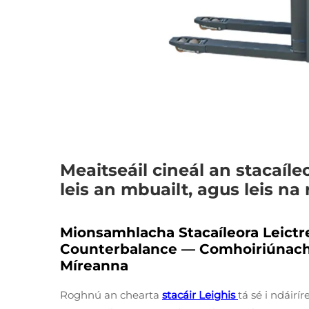
Meaitseáil cineál an stacaíle
leis an mbuailt, agus leis na 
Mionsamhlacha Stacaíleora Leictre
Counterbalance — Comhoiriúnacht
Míreanna
Roghnú an chearta
stacáir Leighis
tá sé i ndáir