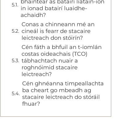
bhaintear as batairí liatáin-íon
in ionad batairí luaidhe-
achaidh?
Conas a chinneann mé an
cineál is fearr de stacaire
leictreach don stóirín?
Cén fáth a bhfuil an t-iomlán
costas oideachais (TCO)
tábhachtach nuair a
roghnóimid stacaire
leictreach?
Cén ghnéanna timpeallachta
ba cheart go mbeadh ag
stacaire leictreach do stóráil
fhuar?