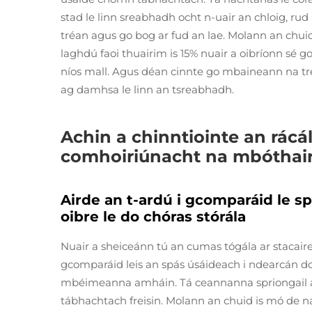
stad le linn sreabhadh ocht n-uair an chloig, rud
tréan agus go bog ar fud an lae. Molann an chu
laghdú faoi thuairim is 15% nuair a oibríonn sé 
níos mall. Agus déan cinnte go mbaineann na tréi
ag damhsa le linn an tsreabhadh.
Achin a chinntiointe an rácál
comhoiriúnacht na mbóthai
Airde an t-ardú i gcomparáid le sp
oibre le do chóras stórála
Nuair a sheiceánn tú an cumas tógála ar stacaire
gcomparáid leis an spás úsáideach i ndearcán do 
mbéimeanna amháin. Tá ceannanna spriongail ag
tábhachtach freisin. Molann an chuid is mó de n