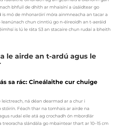
 nach bhfuil de dhíth ar mhaisíní a úsáidtear go
id is mó de mhonaróirí móra ainmneacha an tacar a
go leanúnach chun cinntiú go n-éireoidh an t-aeráid
mhsí is lú le ráta S3 an stacaire chun rudaí a bheith
a le airde an t-ardú agus le
r
ás sa rác: Cineálaithe cur chuige
 leictreach, ná déan dearmad ar a chur i
stóirín. Féach thar na tomhais ar airde na
us rudaí eile atá ag crochadh ón mbordlár
a treoracha slándála go mbaintear thart ar 10–15 cm