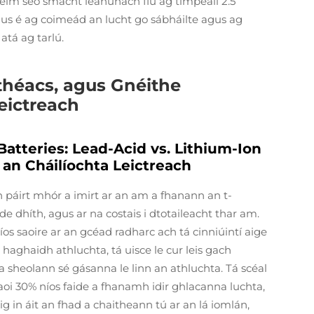
éim seo smacht leanúnach fiú ag timpeall 2.5
gus é ag coimeád an lucht go sábháilte agus ag
atá ag tarlú.
éacs, agus Gnéithe
eictreach
atteries: Lead-Acid vs. Lithium-Ion
an Cháilíochta Leictreach
h páirt mhór a imirt ar an am a fhanann an t-
e dhíth, agus ar na costais i dtotaileacht thar am.
íos saoire ar an gcéad radharc ach tá cinniúintí aige
 haghaidh athluchta, tá uisce le cur leis gach
 a sheolann sé gásanna le linn an athluchta. Tá scéal
faoi 30% níos faide a fhanamh idir ghlacanna luchta,
loig in áit an fhad a chaitheann tú ar an lá iomlán,