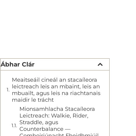
Ábhar Clár
Meaitseáil cineál an stacaíleora
leictreach leis an mbaint, leis an
mbuailt, agus leis na riachtanais
maidir le trácht
Mionsamhlacha Stacaíleora
Leictreach: Walkie, Rider,
Straddle, agus
Counterbalance —
Comhoiriúnacht Fheidhmiúil