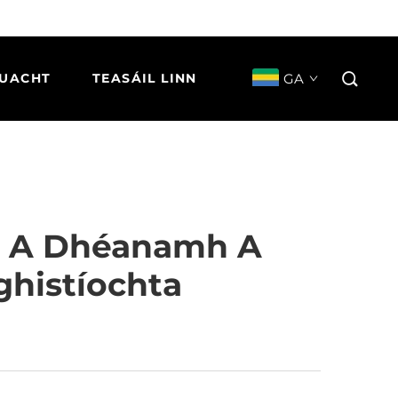
GA
UACHT
TEASÁIL LINN
ch A Dhéanamh A
ghistíochta