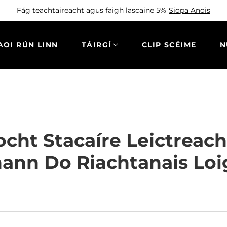
Fág teachtaireacht agus faigh lascaine 5%
Siopa Anois
AOI RÚN LINN
TÁIRGÍ
CLIP SCÉIME
N
cht Stacaíre Leictrea
nn Do Riachtanais Loi