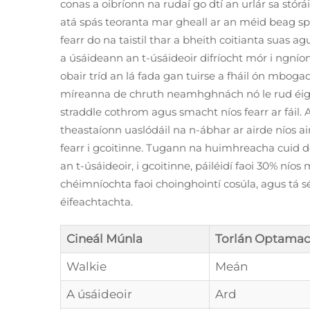
conas a oibríonn na rudaí go dtí an urlár sa stór
atá spás teoranta mar gheall ar an méid beag spá
fearr do na taistil thar a bheith coitianta suas
a úsáideann an t-úsáideoir difríocht mór i ngnío
obair tríd an lá fada gan tuirse a fháil ón mbogad
míreanna de chruth neamhghnách nó le rud éigi
straddle cothrom agus smacht níos fearr ar fáil.
theastaíonn uaslódáil na n-ábhar ar airde níos a
fearr i gcoitinne. Tugann na huimhreacha cuid den
an t-úsáideoir, i gcoitinne, páiléidí faoi 30% ní
chéimníochta faoi choinghointí cosúla, agus tá 
éifeachtachta.
Cineál Múnla
Torlán Optama
Walkie
Meán
A úsáideoir
Ard