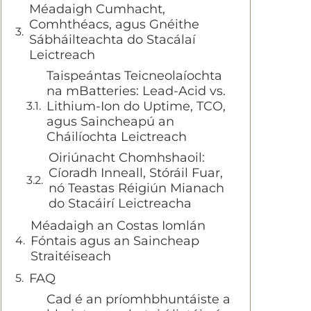
Méadaigh Cumhacht,
Comhthéacs, agus Gnéithe
Sábháilteachta do Stacálaí
Leictreach
Taispeántas Teicneolaíochta
na mBatteries: Lead-Acid vs.
Lithium-Ion do Uptime, TCO,
agus Saincheapú an
Cháilíochta Leictreach
Oiriúnacht Chomhshaoil:
Cíoradh Inneall, Stóráil Fuar,
nó Teastas Réigiún Mianach
do Stacáirí Leictreacha
Méadaigh an Costas Iomlán
Fóntais agus an Saincheap
Straitéiseach
FAQ
Cad é an príomhbhuntáiste a