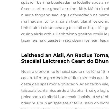
spás idir barr na bpailéadanna lódáilte agus an 
é seo ceart mar gheall ar roinnt fáth. Má tá ró-m
nuair a thógann siad, agus d’fhéadfadh na béimí
má fhágann tú ró-mhór an t-áit folamh os cionn, c
bhfuil uirlisí oiriúnacha ag teastáil orthu, is léir
cruinn airde orthu. Cabhraíonn gnéithe cosúil le
lasair leis na gluaisteáin seo obair níos fearr le
Leithead an Aisil, An Radius Torn
Stacálaí Leictreach Ceart do Bhun
Nuair a oibríonn tú le haistí caolta níos lú ná 1.8
caolta. Ní mór go mbeidh radius toirneála acu ti
gasta gan spás mór a ghlacadh. Ar an taobh eile, 
taistealaíochta níos airde a thabhairt, cé go laghd
phleanann tú oibriú bunachair sholais, tá sé táb
ndáiríre. Chun an spás atá ar fáil a úsáid go hioml