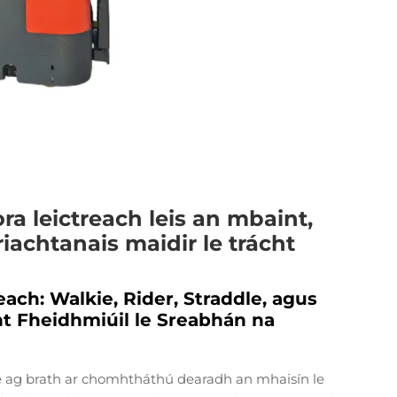
ora leictreach leis an mbaint,
riachtanais maidir le trácht
ach: Walkie, Rider, Straddle, agus
 Fheidhmiúil le Sreabhán na
íre ag brath ar chomhtháthú dearadh an mhaisín le