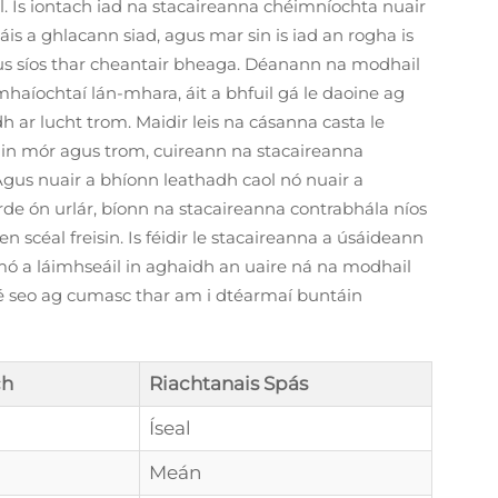
áil. Is iontach iad na stacaireanna chéimníochta nuair
is a ghlacann siad, agus mar sin is iad an rogha is
 agus síos thar cheantair bheaga. Déanann na modhail
mhaíochtaí lán-mhara, áit a bhfuil gá le daoine ag
h ar lucht trom. Maidir leis na cásanna casta le
n mór agus trom, cuireann na stacaireanna
 Agus nuair a bhíonn leathadh caol nó nuair a
irde ón urlár, bíonn na stacaireanna contrabhála níos
 scéal freisin. Is féidir le stacaireanna a úsáideann
os mó a láimhseáil in aghaidh an uaire ná na modhail
sé seo ag cumasc thar am i dtéarmaí buntáin
ch
Riachtanais Spás
Íseal
Meán