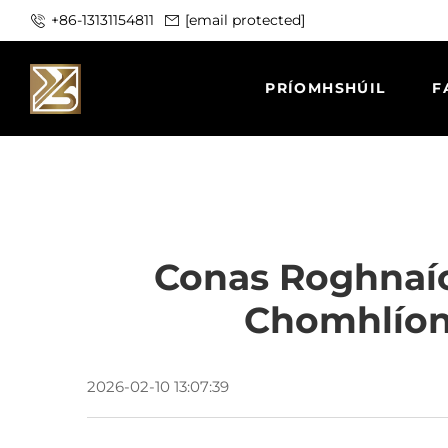
+86-13131154811
[email protected]
PRÍOMHSHÚIL
F
Conas Roghnaío
Chomhlíona
2026-02-10 13:07:39