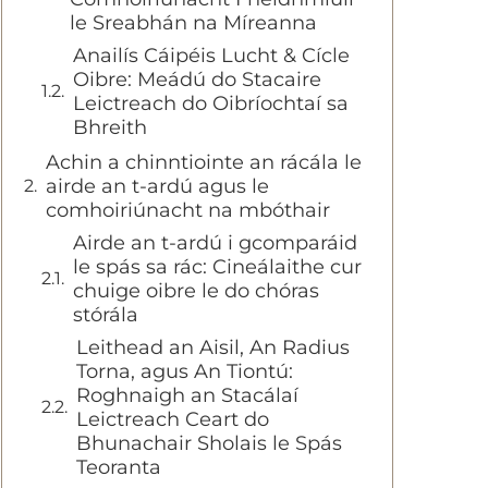
le Sreabhán na Míreanna
Anailís Cáipéis Lucht & Cícle
Oibre: Meádú do Stacaire
Leictreach do Oibríochtaí sa
Bhreith
Achin a chinntiointe an rácála le
airde an t-ardú agus le
comhoiriúnacht na mbóthair
Airde an t-ardú i gcomparáid
le spás sa rác: Cineálaithe cur
chuige oibre le do chóras
stórála
Leithead an Aisil, An Radius
Torna, agus An Tiontú:
Roghnaigh an Stacálaí
Leictreach Ceart do
Bhunachair Sholais le Spás
Teoranta