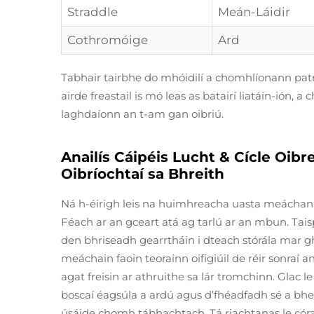
Straddle
Meán-Láidir
Cothromóige
Ard
Tabhair tairbhe do mhóidilí a chomhlíonann pat
airde freastail is mó leas as batairí liatáin-ión, 
laghdaíonn an t-am gan oibriú.
Anailís Cáipéis Lucht & Cícle Oib
Oibríochtaí sa Bhreith
Ná h-éirigh leis na huimhreacha uasta meáchan 
Féach ar an gceart atá ag tarlú ar an mbun. Ta
den bhriseadh gearrtháin i dteach stórála mar g
meáchain faoin teorainn oifigiúil de réir sonraí 
agat freisin ar athruithe sa lár tromchinn. Glac le
boscaí éagsúla a ardú agus d’fhéadfadh sé a bhei
úsáide chomh tábhachtach. Tá riachtanas le córa