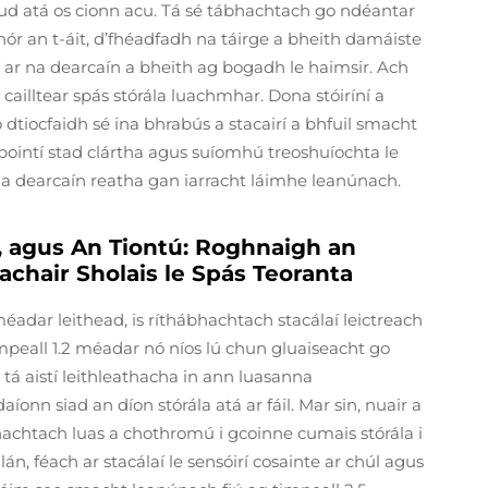
rud atá os cionn acu. Tá sé tábhachtach go ndéantar
hór an t-áit, d’fhéadfadh na táirge a bheith damáiste
 ar na dearcaín a bheith ag bogadh le haimsir. Ach
ailltear spás stórála luachmhar. Dona stóiríní a
 go dtiocfaidh sé ina bhrabús a stacairí a bhfuil smacht
 pointí stad clártha agus suíomhú treoshuíochta le
is na dearcaín reatha gan iarracht láimhe leanúnach.
a, agus An Tiontú: Roghnaigh an
achair Sholais le Spás Teoranta
 méadar leithead, is ríthábhachtach stacálaí leictreach
mpeall 1.2 méadar nó níos lú chun gluaiseacht go
tá aistí leithleathacha in ann luasanna
aíonn siad an díon stórála atá ar fáil. Mar sin, nuair a
hachtach luas a chothromú i gcoinne cumais stórála i
án, féach ar stacálaí le sensóirí cosainte ar chúl agus