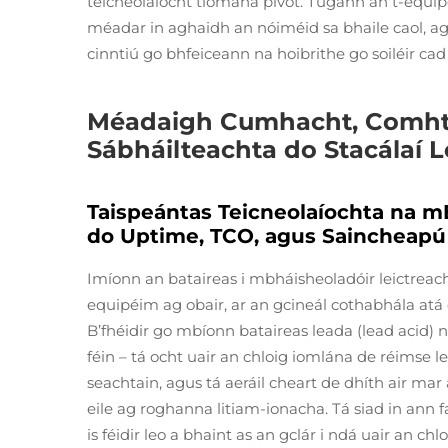
teicneolaíocht tiomána pivot. Tugann an t-equip
méadar in aghaidh an nóiméid sa bhaile caol, a
cinntiú go bhfeiceann na hoibrithe go soiléir cad 
Méadaigh Cumhacht, Comhth
Sábháilteachta do Stacálaí L
Taispeántas Teicneolaíochta na mB
do Uptime, TCO, agus Saincheapú 
Imíonn an bataireas i mbháisheoladóir leictreac
equipéim ag obair, ar an gcineál cothabhála atá d
B’fhéidir go mbíonn bataireas leada (lead acid) n
féin – tá ocht uair an chloig iomlána de réimse le
seachtain, agus tá aeráil cheart de dhíth air mar
eile ag roghanna litiam-ionacha. Tá siad in ann 
is féidir leo a bhaint as an gclár i ndá uair an ch