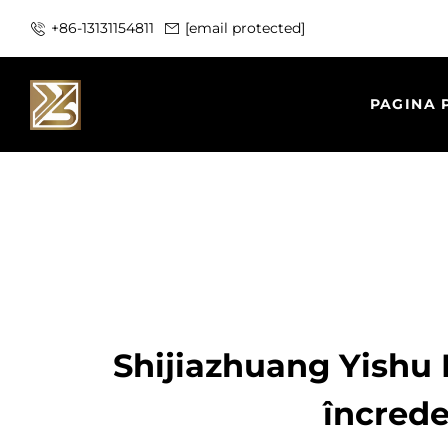
+86-13131154811
[email protected]
PAGINA 
Shijiazhuang Yishu I
încrede