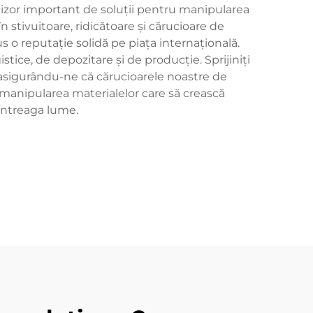
urnizor important de soluții pentru manipularea
n stivuitoare, ridicătoare și cărucioare de
us o reputație solidă pe piața internațională.
tice, de depozitare și de producție. Sprijiniți
asigurându-ne că cărucioarele noastre de
ru manipularea materialelor care să crească
 întreaga lume.