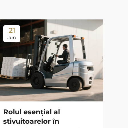
21
2
Jun
Ju
Di
baz
ino
Rolul esențial al
sti
stivuitoarelor în