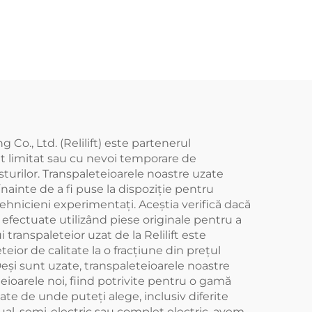
Co., Ltd. (Relilift) este partenerul
t limitat sau cu nevoi temporare de
sturilor. Transpaleteioarele noastre uzate
Înainte de a fi puse la dispoziție pentru
ehnicieni experimentați. Aceștia verifică dacă
efectuate utilizând piese originale pentru a
 transpaleteior uzat de la Relilift este
ior de calitate la o fracțiune din prețul
eși sunt uzate, transpaleteioarele noastre
ioarele noi, fiind potrivite pentru o gamă
zate de unde puteți alege, inclusiv diferite
nual, semi-electric sau complet electric, avem