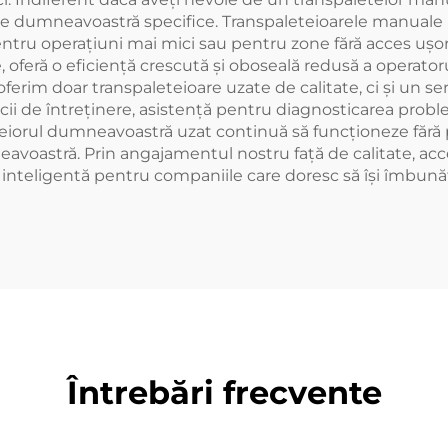
ele dumneavoastră specifice. Transpaleteioarele manuale u
entru operațiuni mai mici sau pentru zone fără acces ușor 
te, oferă o eficiență crescută și oboseală redusă a opera
u oferim doar transpaleteioare uzate de calitate, ci și un 
icii de întreținere, asistență pentru diagnosticarea prob
iorul dumneavoastră uzat continuă să funcționeze fără pro
astră. Prin angajamentul nostru față de calitate, accesib
zie inteligentă pentru companiile care doresc să își îmbu
Întrebări frecvente