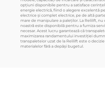
opțiuni disponibile pentru a satisface cerinț
energie electrică, fiind o alegere excelentă p
electrice și complet electrice, pe de altă par
mare de manipulare a paleților. La Relilift, n
noastră este disponibilă pentru a furniza serv
necesar. Acest lucru garantează că transpalete
maximizarea randamentului investiției dumneavo
transpaleteior uzat de la Relilift este o deci
materialelor fără a depăși bugetul.