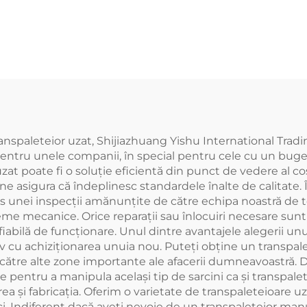
spaleteior uzat, Shijiazhuang Yishu International Trading 
ntru unele companii, în special pentru cele cu un buge
zat poate fi o soluție eficientă din punct de vedere al co
ne asigura că îndeplinesc standardele înalte de calitate. 
us unei inspecții amănunțite de către echipa noastră de t
me mecanice. Orice reparații sau înlocuiri necesare sunt 
 fiabilă de funcționare. Unul dintre avantajele alegerii unui
cu achiziționarea unuia nou. Puteți obține un transpalete
ătre alte zone importante ale afacerii dumneavoastră. D
entru a manipula același tip de sarcini ca și transpalete
area și fabricația. Oferim o varietate de transpaleteioare u
ici. Indiferent dacă aveți nevoie de un transpaleteior ma