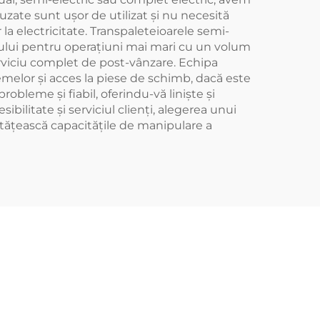
zate sunt ușor de utilizat și nu necesită
la electricitate. Transpaleteioarele semi-
torului pentru operațiuni mai mari cu un volum
serviciu complet de post-vânzare. Echipa
lemelor și acces la piese de schimb, dacă este
bleme și fiabil, oferindu-vă liniște și
ilitate și serviciul clienți, alegerea unui
nătățească capacitățile de manipulare a