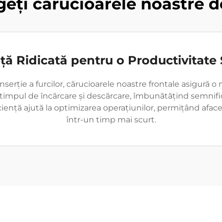
geți cărucioarele noastre d
nță Ridicată pentru o Productivitate 
rție a furcilor, cărucioarele noastre frontale asigură o 
 timpul de încărcare și descărcare, îmbunătățind semnific
iență ajută la optimizarea operațiunilor, permițând aface
într-un timp mai scurt.