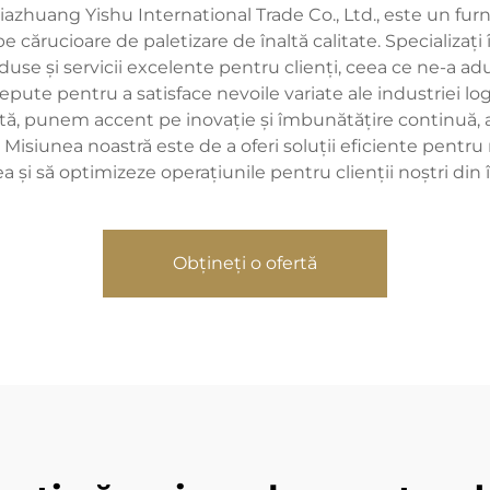
hijiazhuang Yishu International Trade Co., Ltd., este un f
cărucioare de paletizare de înaltă calitate. Specializați î
duse și servicii excelente pentru clienți, ceea ce ne-a ad
ute pentru a satisface nevoile variate ale industriei logis
stă, punem accent pe inovație și îmbunătățire continuă, 
le. Misiunea noastră este de a oferi soluții eficiente pent
a și să optimizeze operațiunile pentru clienții noștri din
Obțineți o ofertă