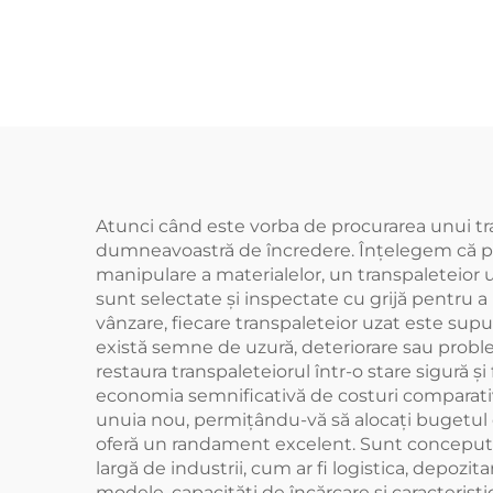
Atunci când este vorba de procurarea unui tran
dumneavoastră de încredere. Înțelegem că pe
manipulare a materialelor, un transpaleteior u
sunt selectate și inspectate cu grijă pentru a 
vânzare, fiecare transpaleteior uzat este sup
există semne de uzură, deteriorare sau proble
restaura transpaleteiorul într-o stare sigură și
economia semnificativă de costuri comparativ 
unuia nou, permițându-vă să alocați bugetul c
oferă un randament excelent. Sunt concepute p
largă de industrii, cum ar fi logistica, depozit
modele, capacități de încărcare și caracterist