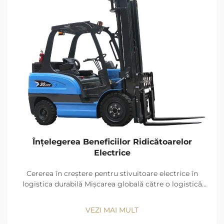
Înțelegerea Beneficiilor Ridicătoarelor
Electrice
Cererea în creștere pentru stivuitoare electrice în
logistica durabilă Mișcarea globală către o logistică
cu emisii zero, care conduce la vânzări de stivuitoare
electrice cu 67% mai rapide față de ICE până în 2030:
VEZI MAI MULT
Cercetarea de piață Fairfield (2024)