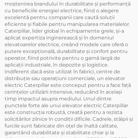
moștenirea brandului în durabilitate și performanță
cu beneficiile energiei electrice, fiind o alegere
excelentă pentru companii care caută soluții
eficiente și fiabile pentru manipularea materialelor.
Caterpillar, lider global în echipamente grele, și-a
aplicat expertiza inginerească și în domeniul
elevatoarelor electrice, creând modele care oferă o
putere excepțională, durabilitate și confort pentru
operator, fiind potrivite pentru o gamă largă de
aplicații industriale, în depozite și logistice.
Indiferent dacă este utilizat în fabrici, centre de
distribuție sau operațiuni comerciale, un elevator
electric Caterpillar este conceput pentru a face față
cerințelor utilizării intensive, reducând în același
timp impactul asupra mediului. Unul dintre
punctele forte ale unui elevator electric Caterpillar
este construcția robustă, creată pentru a rezista
solicitărilor zilnice în condiții dificile. Cadrele, stâlpii și
furcile sunt fabricate din oțel de înaltă calitate,
garantând durabilitate și stabilitate chiar și la