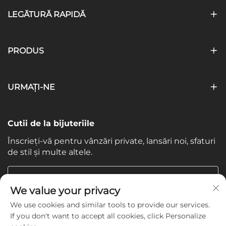
LEGĂTURĂ RAPIDĂ
PRODUS
URMAȚI-NE
Cutii de la bijuteriile
Înscrieți-vă pentru vânzări private, lansări noi, sfaturi
de stil și multe altele.
Email-ul tau
We value your privacy
We use cookies and similar tools to provide our services.
Subscribe
If you don't want to accept all cookies, click Personalize