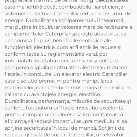
proprietate mai mic pe termen lung. Electricitatea
este mai ieftină decât combustibilul, iar eficiența
sistemelor electrice Caterpillar reduce consumul de
energie. Durabilitatea echipamentului înseamnă
mai puține înlocuiri, iar valoarea mare de revânzare a
echipamentelor Caterpillar sporește atractivitatea
economică. În plus, beneficiile ecologice ale
funcționării electrice, cum ar fi emisiile reduse și
conformitatea cu reglementările verzi, pot
îmbunătăți reputația unei companii și pot face
compania eligibilă pentru stimulente sau reduceri
fiscale. În concluzie, un elevator electric Caterpillar
este o soluție premium pentru manipularea
materialelor, care combină moștenirea Caterpillar în
calitate cu avantajele energiei electrice.
Durabilitatea, performanța, măsurile de securitate și
confortul operatorului îl fac o investiție excelentă
pentru companii care doresc să îmbunătățească
eficiența, să reducă impactul asupra mediului și să
sprijine securitatea în locul de muncă. Sprijinit de
rețeaua globală de suport Caterpillar, un elevator