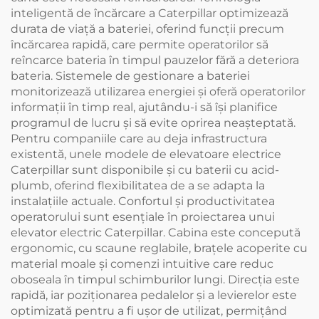
inteligentă de încărcare a Caterpillar optimizează
durata de viață a bateriei, oferind funcții precum
încărcarea rapidă, care permite operatorilor să
reîncarce bateria în timpul pauzelor fără a deteriora
bateria. Sistemele de gestionare a bateriei
monitorizează utilizarea energiei și oferă operatorilor
informații în timp real, ajutându-i să își planifice
programul de lucru și să evite oprirea neașteptată.
Pentru companiile care au deja infrastructura
existentă, unele modele de elevatoare electrice
Caterpillar sunt disponibile și cu baterii cu acid-
plumb, oferind flexibilitatea de a se adapta la
instalațiile actuale. Confortul și productivitatea
operatorului sunt esențiale în proiectarea unui
elevator electric Caterpillar. Cabina este concepută
ergonomic, cu scaune reglabile, brațele acoperite cu
material moale și comenzi intuitive care reduc
oboseala în timpul schimburilor lungi. Direcția este
rapidă, iar poziționarea pedalelor și a levierelor este
optimizată pentru a fi ușor de utilizat, permițând