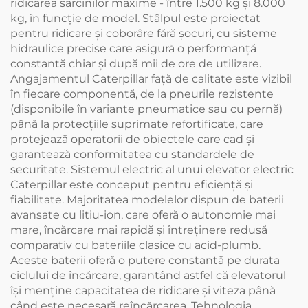
ridicarea sarcinilor maxime - între 1.500 kg și 8.000
kg, în funcție de model. Stâlpul este proiectat
pentru ridicare și coborâre fără șocuri, cu sisteme
hidraulice precise care asigură o performanță
constantă chiar și după mii de ore de utilizare.
Angajamentul Caterpillar față de calitate este vizibil
în fiecare componentă, de la pneurile rezistente
(disponibile în variante pneumatice sau cu pernă)
până la protecțiile suprimate refortificate, care
protejează operatorii de obiectele care cad și
garantează conformitatea cu standardele de
securitate. Sistemul electric al unui elevator electric
Caterpillar este conceput pentru eficiență și
fiabilitate. Majoritatea modelelor dispun de baterii
avansate cu litiu-ion, care oferă o autonomie mai
mare, încărcare mai rapidă și întreținere redusă
comparativ cu bateriile clasice cu acid-plumb.
Aceste baterii oferă o putere constantă pe durata
ciclului de încărcare, garantând astfel că elevatorul
își menține capacitatea de ridicare și viteza până
când este necesară reîncărcarea. Tehnologia