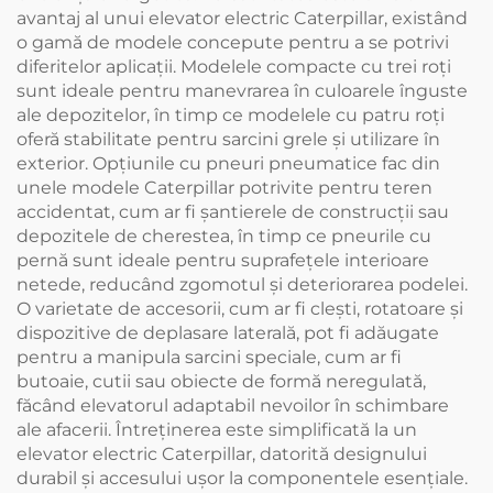
avantaj al unui elevator electric Caterpillar, existând
o gamă de modele concepute pentru a se potrivi
diferitelor aplicații. Modelele compacte cu trei roți
sunt ideale pentru manevrarea în culoarele înguste
ale depozitelor, în timp ce modelele cu patru roți
oferă stabilitate pentru sarcini grele și utilizare în
exterior. Opțiunile cu pneuri pneumatice fac din
unele modele Caterpillar potrivite pentru teren
accidentat, cum ar fi șantierele de construcții sau
depozitele de cherestea, în timp ce pneurile cu
pernă sunt ideale pentru suprafețele interioare
netede, reducând zgomotul și deteriorarea podelei.
O varietate de accesorii, cum ar fi clești, rotatoare și
dispozitive de deplasare laterală, pot fi adăugate
pentru a manipula sarcini speciale, cum ar fi
butoaie, cutii sau obiecte de formă neregulată,
făcând elevatorul adaptabil nevoilor în schimbare
ale afacerii. Întreținerea este simplificată la un
elevator electric Caterpillar, datorită designului
durabil și accesului ușor la componentele esențiale.