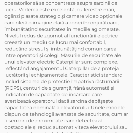
operatorilor să se concentreze asupra sarcinii de
lucru. Vederea este excelentă, cu ferestre mari,
oglinzi plasate strategic și camere video opționale
care oferă o imagine clară a zonei înconjurătoare,
îmbunătățind securitatea în mediile aglomerate.
Nivelul redus de zgomot al funcționării electrice
creează un mediu de lucru mai confortabil,
reducând stresul și îmbunătățind comunicarea
între operatori și colegi. Măsurile de securitate ale
unui elevator electric Caterpillar sunt complexe,
reflectând angajamentul Caterpillar de a proteja
lucrătorii și echipamentele. Caracteristici standard
includ sisteme de protecție împotriva răsturnării
(ROPS), centuri de siguranță, frână automată și
indicatori de capacitate de încărcare care
avertizează operatorul dacă sarcina depășește
capacitatea nominală a elevatorului. Unele modele
dispun de tehnologii avansate de securitate, cum ar
fi senzorii de proximitate care detectează
obstacolele și reduc automat viteza elevatorului sau