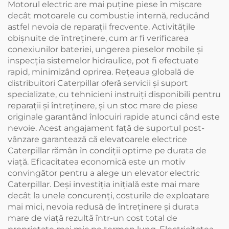
Motorul electric are mai puține piese în mișcare
decât motoarele cu combustie internă, reducând
astfel nevoia de reparații frecvente. Activitățile
obișnuite de întreținere, cum ar fi verificarea
conexiunilor bateriei, ungerea pieselor mobile și
inspecția sistemelor hidraulice, pot fi efectuate
rapid, minimizând oprirea. Rețeaua globală de
distribuitori Caterpillar oferă servicii și suport
specializate, cu tehnicieni instruiți disponibili pentru
reparații și întreținere, și un stoc mare de piese
originale garantând înlocuiri rapide atunci când este
nevoie. Acest angajament față de suportul post-
vânzare garantează că elevatoarele electrice
Caterpillar rămân în condiții optime pe durata de
viață. Eficacitatea economică este un motiv
convingător pentru a alege un elevator electric
Caterpillar. Deși investiția inițială este mai mare
decât la unele concurenți, costurile de exploatare
mai mici, nevoia redusă de întreținere și durata
mare de viață rezultă într-un cost total de