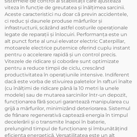
sistemele de control al stabilității care ajustează
viteza în funcție de greutatea și înălțimea sarcinii.
Aceste caracteristici nu doar că previn accidentele,
ci reduc și daunele produse mărfurilor și
infrastructurii, scăzând astfel costurile operaționale
legate de reparații și înlocuiri. Performanța este un
alt punct forte al unui elevator electric Caterpillar,
motoarele electrice puternice oferind cuplu instant
pentru o accelerare rapidă și un control precis.
Vitezele de ridicare și coborâre sunt optimizate
pentru a reduce timpii de ciclu, crescând
productivitatea în operațiunile intensive. Indiferent
dacă este vorba de stivuirea paletelor în rafturi înalte
(cu înălțimi de ridicare până la 10 metri la unele
modele) sau de mutarea sarcinilor într-un depozit,
funcționarea fără șocuri garantează manipularea cu
grijă a mărfurilor, minimizând deteriorarea. Sistemul
de frânare regenerativă captează energia în timpul
decelerării și o transmite înapoi în baterie,
prelungind timpul de funcționare și îmbunătățind
eficiența energetică. Versatilitatea este un alt