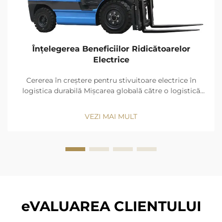
Înțelegerea Beneficiilor Ridicătoarelor
Electrice
Cererea în creștere pentru stivuitoare electrice în
logistica durabilă Mișcarea globală către o logistică
cu emisii zero, care conduce la vânzări de stivuitoare
electrice cu 67% mai rapide față de ICE până în 2030:
VEZI MAI MULT
Cercetarea de piață Fairfield (2024)
eVALUAREA CLIENTULUI