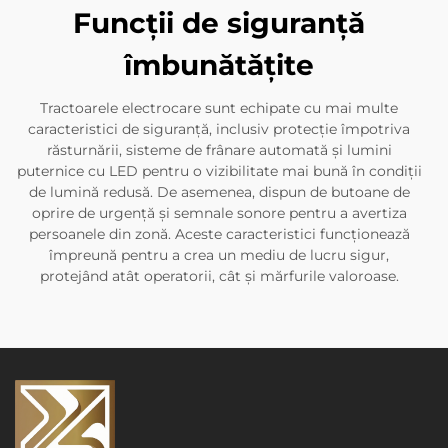
Funcții de siguranță
îmbunătățite
Tractoarele electrocare sunt echipate cu mai multe
caracteristici de siguranță, inclusiv protecție împotriva
răsturnării, sisteme de frânare automată și lumini
puternice cu LED pentru o vizibilitate mai bună în condiții
de lumină redusă. De asemenea, dispun de butoane de
oprire de urgență și semnale sonore pentru a avertiza
persoanele din zonă. Aceste caracteristici funcționează
împreună pentru a crea un mediu de lucru sigur,
protejând atât operatorii, cât și mărfurile valoroase.