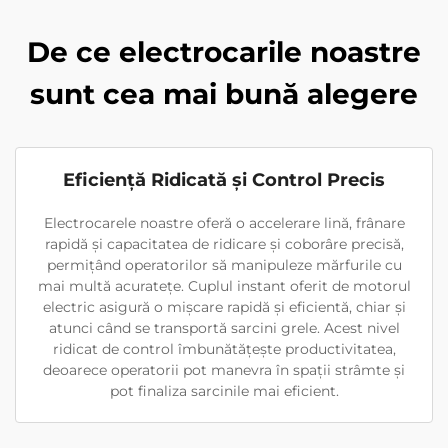
De ce electrocarile noastre
sunt cea mai bună alegere
Eficiență Ridicată și Control Precis
Electrocarele noastre oferă o accelerare lină, frânare
rapidă și capacitatea de ridicare și coborâre precisă,
permițând operatorilor să manipuleze mărfurile cu
mai multă acuratețe. Cuplul instant oferit de motorul
electric asigură o mișcare rapidă și eficientă, chiar și
atunci când se transportă sarcini grele. Acest nivel
ridicat de control îmbunătățește productivitatea,
deoarece operatorii pot manevra în spații strâmte și
pot finaliza sarcinile mai eficient.